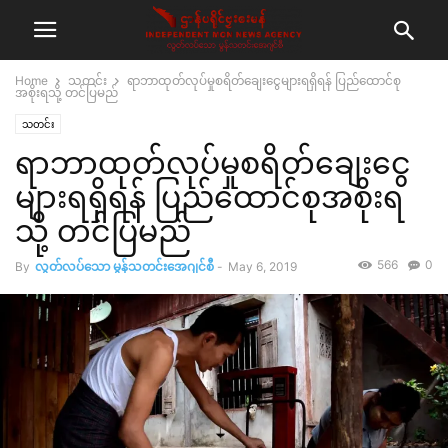
Home
သတင်း
ရာဘာထုတ်လုပ်မှုစရိတ်ချေးငွေများရရှိရန် ပြည်ထောင်စု
အစိုးရသို့ တင်ပြမည်
သတင်း
ရာဘာထုတ်လုပ်မှုစရိတ်ချေးငွေ
များရရှိရန် ပြည်ထောင်စုအစိုးရ
သို့ တင်ပြမည်
566
0
By
လွတ်လပ်သော မွန်သတင်းအေဂျင်စီ
-
May 6, 2019