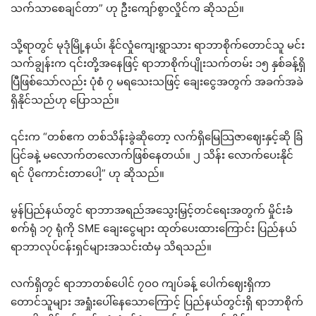
သက်သာစေချင်တာ” ဟု ဦးကျော်စွာလှိုင်က ဆိုသည်။
သို့ရာတွင် မုဒုံမြို့နယ်၊ နိုင်လှုံကျေးရွာသား ရာဘာစိုက်တောင်သူ မင်း
သက်ချွန်းက ၎င်းတို့အနေဖြင့် ရာဘာစိုက်ပျိုးသက်တမ်း ၁၅ နှစ်ခန့်ရှိ
ပြီဖြစ်သော်လည်း ပုံစံ ၇ မရသေးသဖြင့် ချေးငွေအတွက် အခက်အခဲ
ရှိနိုင်သည်ဟု ပြောသည်။
၎င်းက “တစ်ဧက တစ်သိန်းခွဲဆိုတော့ လက်ရှိမြေသြဇာဈေးနှင့်ဆို ခြံ
ပြင်ခနဲ့ မလောက်တလောက်ဖြစ်နေတယ်။ ၂ သိန်း လောက်ပေးနိုင်
ရင် ပိုကောင်းတာပေါ့” ဟု ဆိုသည်။
မွန်ပြည်နယ်တွင် ရာဘာအရည်အသွေးမြှင့်တင်ရေးအတွက် မှိုင်းခံ
စက်ရုံ ၁၇ ရုံကို SME ချေးငွေများ ထုတ်ပေးထားကြောင်း ပြည်နယ်
ရာဘာလုပ်ငန်းရှင်များအသင်းထံမှ သိရသည်။
လက်ရှိတွင် ရာဘာတစ်ပေါင် ၇ဝဝ ကျပ်ခန့် ပေါက်ဈေးရှိကာ
တောင်သူများ အရှုံးပေါ်နေသောကြောင့် ပြည်နယ်တွင်းရှိ ရာဘာစိုက်