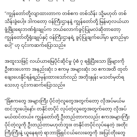
“ကျွန်တော်တို့လျာထားတာက တစ်ဧက တစ်သိန်း သို့မဟုတ် တစ်
သိန်းခွဲပေါ့။ ဒါကတော့ ဝန်ကြီးဌာနနဲ့ ကျွန်တော်တို့ မြန်မာ့လယ်ယာ
ဖွံ့ဖြိုးရေးဘဏ်ရုံးချုပ်က ဘယ်လောက်ခွင့်ပြုမလဲဆိုတာတော့
ကျွန်တော်တို့ရုံးချုပ်နှင့် ဝန်ကြီးဌာနရဲ့ ခွင့်ပြုချက်ပေါ်မှာ မူတည်မှာ
ပေါ့” ဟု ၎င်းကဆက်ပြောသည်။
အထူးသဖြင့် လယ်ယာမြေပိုင်ဆိုင်မှု ပုံစံ ၇ ရရှိပြီးသော ခြံများကို
ဦးစားပေးကာ အနည်းဆုံး ၁ ဧကမှ အများဆုံး ၁ဝ ဧကအထိ ထုတ်
ချေးပေးနိုင်ရန်ရည်မှန်းထားသော်လည် အတိုးနှုန်း မသတ်မှတ်ရ
သေးဟု ၎င်းကဆက်ပြောသည်။
“ခြံဧကတွေ အများကြီး ပိုင်တဲ့လူတွေအတွက်တော့ လိုအပ်မယ်မ
ထင်ဘူးပေါ့နော်၊ တနိုင်တပိုင် လုပ်တဲ့လူတွေအတွက်တော့ လိုအပ်
မယ်ထင်တယ်။ ကျွန်တော်တို့ ဦးတည်တာကလည်း ဧကအများကြီး
ပိုင်တဲ့လူကို ဦးတည်တာမဟုတ်ဘူး။ တနိုင်တပိုင်လုပ်နေတဲ့ အတိုး
ကြီးကြီးနဲ့ ယူနေရတဲ့ ရာဘာခြံရှင်ငယ်လေးတွေကို အပြင်တိုးတွေ