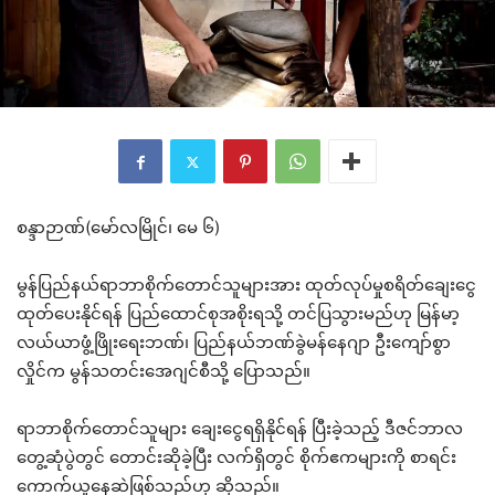
စန္ဒာဉာဏ်(မော်လမြိုင်၊ မေ ၆)
မွန်ပြည်နယ်ရာဘာစိုက်တောင်သူများအား ထုတ်လုပ်မှုစရိတ်ချေးငွေ
ထုတ်ပေးနိုင်ရန် ပြည်ထောင်စုအစိုးရသို့ တင်ပြသွားမည်ဟု မြန်မာ့
လယ်ယာဖွံ့ဖြိုးရေးဘဏ်၊ ပြည်နယ်ဘဏ်ခွဲမန်နေဂျာ ဦးကျော်စွာ
လှိုင်က မွန်သတင်းအေဂျင်စီသို့ ပြောသည်။
ရာဘာစိုက်တောင်သူများ ချေးငွေရရှိနိုင်ရန် ပြီးခဲ့သည့် ဒီဇင်ဘာလ
တွေ့ဆုံပွဲတွင် တောင်းဆိုခဲ့ပြီး လက်ရှိတွင် စိုက်ဧကများကို စာရင်း
ကောက်ယူနေဆဲဖြစ်သည်ဟု ဆိုသည်။