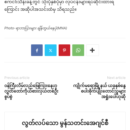
ဧကငါးသိန်းခန့်တွင် သုံးပုံနှစ်ပုံမှာ လုပ်ငန်းများရပ်ဆိုင်းထားရ
ကြောင်း အဆိုပါအသင်းထံမှ သိရသည်။
Photo-ရာဘာပြားများ ချိန်တွယ်နေပုံ(MNA)
Previous article
Next article
၀န်ကြီးလိမ်လည်ဖြေကြားနေဟု
ကျိုက်မရောမြို့နယ် ယခုနှစ်နွေ
လွှတ်တော်ကိုယ်စားလှယ်တစ်ဦး
စပါးစိုက်ပျိုးတောင်သူများ
စွပ်စွဲ
အရှုံးပေါ်ဟုဆို
လွတ်လပ်သော မွန်သတင်းအေဂျင်စီ