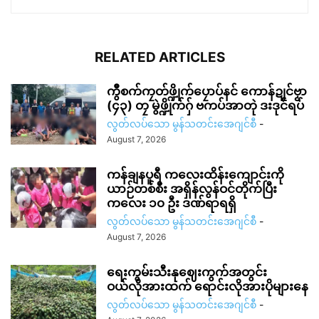
RELATED ARTICLES
ကွဳစက်ကၠတ်ဖ္ဍိုက်ပၠောပ်နင် ကောန်ဍုင်ဗၟာ
(၄၃) တၠ မွဲဖ္ဍိုက်ဂှ် ဗကပ်အာတုဲ ဒးဒုင်ရပ်
လွတ်လပ်သော မွန်သတင်းအေဂျင်စီ
-
August 7, 2026
ကန်ချနပူရီ ကလေးထိန်းကျောင်းကို
ယာဉ်တစ်စီး အရှိန်လွန်ဝင်တိုက်ပြီး
ကလေး ၁၀ ဦး ဒဏ်ရာရရှိ
လွတ်လပ်သော မွန်သတင်းအေဂျင်စီ
-
August 7, 2026
ရေးကွမ်းသီးနုဈေးကွက်အတွင်း
ဝယ်လိုအားထက် ရောင်းလိုအားပိုများနေ
လွတ်လပ်သော မွန်သတင်းအေဂျင်စီ
-