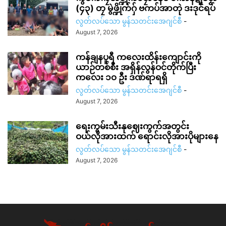
(၄၃) တၠ မွဲဖ္ဍိုက်ဂှ် ဗကပ်အာတုဲ ဒးဒုင်ရပ်
လွတ်လပ်သော မွန်သတင်းအေဂျင်စီ
-
August 7, 2026
ကန်ချနပူရီ ကလေးထိန်းကျောင်းကို
ယာဉ်တစ်စီး အရှိန်လွန်ဝင်တိုက်ပြီး
ကလေး ၁၀ ဦး ဒဏ်ရာရရှိ
လွတ်လပ်သော မွန်သတင်းအေဂျင်စီ
-
August 7, 2026
ရေးကွမ်းသီးနုဈေးကွက်အတွင်း
ဝယ်လိုအားထက် ရောင်းလိုအားပိုများနေ
လွတ်လပ်သော မွန်သတင်းအေဂျင်စီ
-
August 7, 2026