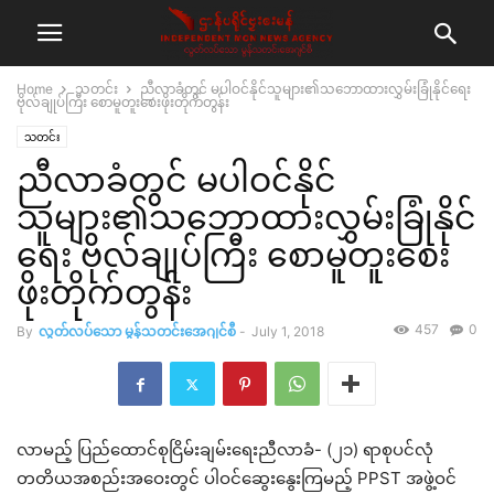
Home
သတင်း
ညီလာခံတွင် မပါဝင်နိုင်သူများ၏သဘောထားလွှမ်းခြုံနိုင်ရေး
ဗိုလ်ချုပ်ကြီး စောမူတူးစေးဖိုးတိုက်တွန်း
သတင်း
ညီလာခံတွင် မပါဝင်နိုင်
သူများ၏သဘောထားလွှမ်းခြုံနိုင်
ရေး ဗိုလ်ချုပ်ကြီး စောမူတူးစေး
ဖိုးတိုက်တွန်း
457
0
By
လွတ်လပ်သော မွန်သတင်းအေဂျင်စီ
-
July 1, 2018
လာမည့် ပြည်ထောင်စုငြိမ်းချမ်းရေးညီလာခံ- (၂၁) ရာစုပင်လုံ
တတိယအစည်းအဝေးတွင် ပါဝင်ဆွေးနွေးကြမည့် PPST အဖွဲ့ဝင်