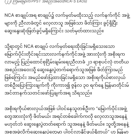
(၂၂) ကြိမ်မြောက် PPST အစည်းအဝေး(NCA-S EAOs)
NCA စာချုပ်အရ စာချုပ်၌ လက်မှတ်မထိုးသည့် လက်နက်ကိုင် အဖွဲ့
များကို ညီလာခံတွင် လေ့လာသူ အဖြစ်သာ ဖိတ်ကြား ခွင့်ရှိပြီး
ဆွေးနွေးဆုံးဖြတ်ခွင့်မရှိကြောင်း သတ်မှတ်ထားသည်။
သို့ရာတွင် NCA စာချုပ် လက်မှတ်ရေးထိုးခြင်းမရှိသေးသော
မြောက်ပိုင်းတိုင်းရင်းသားလက်နက်ကိုင်အဖွဲ့ အားလုံးကို အစိုးရက
လာမည့် ပြည်ထောင်စုငြိမ်းချမ်းရေးညီလာခံ ၂၁ ရာစုပင်လုံ တတိယ
အစည်းအဝေးသို့ ဆွေးနွေးပွဲတက်ရောက်သူအဖြစ် ဖိတ်ကြားမည်
ဖြစ်ကြောင်း အမည်ဖော်ပြထားခြင်းမရှိသော အစိုးရကိုယ်စားလှယ်
တစ်ဦးပြောကြားချက်ကို ကိုးကား၍ ဇွန်လ ၃၀ ရက်နေ့ မြန်မာတိုင်းမ်
အင်တာနက်သတင်းဖော်ပြချက်အရ သိရသည်။
အစိုးရကိုယ်စားလှယ်အဖြစ် ပါဝင်နေသူတစ်ဦးက “မြောက်ပိုင်းအဖွဲ့
တွေအားလုံးကို ဖိတ်မယ်၊ အရင်တစ်ခေါက်ကလို လေ့လာသူအနေနဲ့
မဟုတ်ဘဲ ဆွေးနွေးပွဲတတ်ရောက် သူအနေနဲ့ ဖိတ်မယ်။ သူတို့အနေနဲ့
အစုအဖွဲ့လိုက်ဆွေးနွေးပွဲတွေမှာ ပါဝင်လာနိုင်ဖွယ်ရှိတယ်” ဟု မြန်မာ