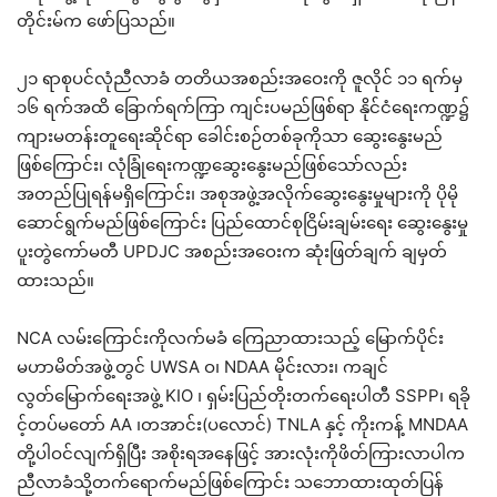
တိုင်းမ်က ဖော်ပြသည်။
၂၁ ရာစုပင်လုံညီလာခံ တတိယအစည်းအဝေးကို ဇူလိုင် ၁၁ ရက်မှ
၁၆ ရက်အထိ ခြောက်ရက်ကြာ ကျင်းပမည်ဖြစ်ရာ နိုင်ငံရေးကဏ္ဍ၌
ကျားမတန်းတူရေးဆိုင်ရာ ခေါင်းစဉ်တစ်ခုကိုသာ ဆွေးနွေးမည်
ဖြစ်ကြောင်း၊ လုံခြုံရေးကဏ္ဍဆွေးနွေးမည်ဖြစ်သော်လည်း
အတည်ပြုရန်မရှိကြောင်း၊ အစုအဖွဲ့အလိုက်ဆွေးနွေးမှုများကို ပိုမို
ဆောင်ရွက်မည်ဖြစ်ကြောင်း ပြည်ထောင်စုငြိမ်းချမ်းရေး ဆွေးနွေးမှု
ပူးတွဲကော်မတီ UPDJC အစည်းအဝေးက ဆုံးဖြတ်ချက် ချမှတ်
ထားသည်။
NCA လမ်းကြောင်းကိုလက်မခံ ကြေညာထားသည့် မြောက်ပိုင်း
မဟာမိတ်အဖွဲ့တွင် UWSA ဝ၊ NDAA မိုင်းလား၊ ကချင်
လွတ်မြောက်ရေးအဖွဲ့ KIO ၊ ရှမ်းပြည်တိုးတက်ရေးပါတီ SSPP၊ ရခို
င့်တပ်မတော် AA ၊တအာင်း(ပလောင်) TNLA နှင့် ကိုးကန့် MNDAA
တို့ပါဝင်လျက်ရှိပြီး အစိုးရအနေဖြင့် အားလုံးကိုဖိတ်ကြားလာပါက
ညီလာခံသို့တက်ရောက်မည်ဖြစ်ကြောင်း သဘောထားထုတ်ပြန်