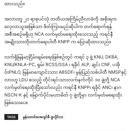
ထားသည်။
အလားတူ ၂၁ ရာစုပင်လုံ တတိယအကြိမ်ညီလာခံကို အစိုးရက
လေ့လာသူအဖြစ်သာ ဖိတ်ကြားမည်ဆိုပါက တက်ရောက်ရန်
အစီအစဉ်မရှိဟု NCA လက်မှတ်မရေးထိုးသေးသည့် ကရင်နီ
အမျိုးသားတိုးတက်ရေးပါတီ KNPP က ပြောဆိုထားသည်။
လက်ရှိမြန်မာ့ငြိမ်းချမ်းရေးဖြစ်စဉ်တွင် ကရင် ၃ ဖွဲ့ KNU, DKBA,
KNU/KNLA-PC, ရှမ်း RCSS/SSA ၊ ရခိုင် ALP, ချင်း CNF, ပအို
ဝ်းPNLO, မြန်မာကျောင်းသား ABSDF၊ မွန်ပြည်သစ်ပါတီ NMSPနှင့်
လားဟူ LDU စသည့် တိုင်းရင်းသားလက်နက်ကိုင် ၁၀ ဖွဲ့တို့ NCA
လက်မှတ်ရေးထိုးပြီးသော်လည်း ကရင်နီ KNPP၊ ရခိုင် ANC၊ နာဂ
NSCN-K နှင့် မြောက်ပိုင်းမဟာမိတ် ၇ ဖွဲ့တို့မှာ လက်မှတ်မရေးထိုး
ဖြစ်သေးပေ။
TAGS
မွန်သတင်းအေဂျင်စီ-ဇူလိုင်(၁)