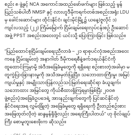
စည်း ၈ ဖွဲ့နှင့် NCA အကောင်အထည်ဖော်ဖက်များ ဖြစ်သည့် မွန်
ပြည်သစ်ပါတီ NMSP နှင့် လားဟူဒီမိုကရက်တစ်အစည်းအရုံး LDU
မှ ခေါင်းဆောင်များ ထိုင်းနိုင်ငံ၊ ချင်းမိုင်မြို့၌ ယနေ့(ဇူလိုင် ၁)
ကျင်းပသည့် (၂၂) ကြိမ်မြောက် ငြိမ်းချမ်းရေးလုပ်ငန်းစဉ် ဦးဆောင်
အဖွဲ့ PPST အစည်းအဝေးတွင် ယင်းသို့ ပြောကြားခြင်း ဖြစ်သည်။
“ပြည်ထောင်စုငြိမ်းချမ်းရေးညီလာခံ – ၂၁ ရာစုပင်လုံအစည်းအဝေး
ကနေ ငြိမ်းချမ်းတဲ့ အနာဂါတ် ဒီမိုကရေစီနဲ့ဖက်ဒရယ်နိုင်ငံကို
ထူထောင်ကြမှာမို့ အဲဒီအခြေခံမူတွေကို ရရှိရေး စဉ်းစားတဲ့အခါမှာ မ
တူကွဲပြားခြားနားမှုကို အသိအမှတ်ပြုပြီး၊ သဘောထားကြီးမှု၊ အမြင်
ကျယ်မှုနှင့် အမျိုးသားပြန်လည်သင့်မြတ်ရေးဆိုင်ရာ ခံယူချက်၊
သဘောထား အမြင်တွေ ကိုယ်စီထားရှိကြရမှာဖြစ်ပြီး ၂၀၀၈
ဖွဲ့စည်းပုံအခြေခံဥပဒေရဲ့ အားနည်းချက်တွေကို ပြင်ဆင်နိုင်တဲ့
နိုင်ငံရေးအရ လွှမ်းခြုံတဲ့ အခြေခံမူတွေ ရရှိရေးကို ဦးတည်စဉ်းစား
အဖြေထုတ်လိုတဲ့ ဆန္ဒမွန်ရှိဖို့လည်း အရေးကြီးပါတယ်” ဟု ဗိုလ်ချုပ်
ကြီး စောမူတူးစေးဖိုးက ဆိုသည်။