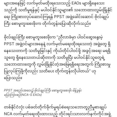
များအနေဖြင့် လက်မှတ်မထိုးရသေးသည့် EAOs များရှိနေသေး
သည်ကို သတိမူရန်နှင့် မပါဝင်နိုင်သူများ၏ သဘောထားလွှမ်းခြုံနိုင်
ရေး ကြိုးစားလုပ်ဆောင်ကြရန် PPST အဖွဲ့ခေါင်းဆောင် ဗိုလ်ချုပ်
ကြီး စောမူတူးစေးဖိုးက တိုက်တွန်းပြောဆိုလိုက်သည်။
ဗိုလ်ချုပ်ကြီး စောမူတူးစေးဖိုးက “ညီလာခံမှာ ပါဝင်ဆွေးနွေးမဲ့
PPST အဖွဲ့ဝင်များအနေနဲ့ လက်မှတ်မရေးထိုးရသေးတဲ့ အဖွဲ့တွေ ရှိ
နေသေးတာကို သတိမူခြင်းနှင့် ကိုယ်တိုင်ပါဝင်ဖို့ အခွင့်အရေး မရရှိ
သူတွေ ရှိနေသေးတယ်ဆိုတာကို သတိမူပြီး မပါဝင်နိုင်သူတွေရဲ့
သဘောထားတွေကို လွှမ်းခြုံနိုင်တဲ့အဖြေရရှိရေးအတွက် ကြိုးစားမှု
ပြုလုပ်ကြဖို့ကိုလည်း သတိပေး တိုက်တွန်းလိုပါတယ်” ဟု
ပြောသည်။
PPST အစည်းအဝေး၌ ဗိုလ်ချုပ်ကြီး စောမူတူးစေးဖိုး မိန့်ခွန်း
ပြောကြားစဉ်(NCA-S EAOs)
တစ်နိုင်ငံလုံး ပစ်ခတ်တိုက်ခိုက်မှုရပ်စဲရေးသဘောတူညီမှုစာချုပ်
NCA လက်မှတ်ရေးထိုးထားသည့် တိုင်းရင်းသားလက်နက်ကိုင်အဖွဲ့