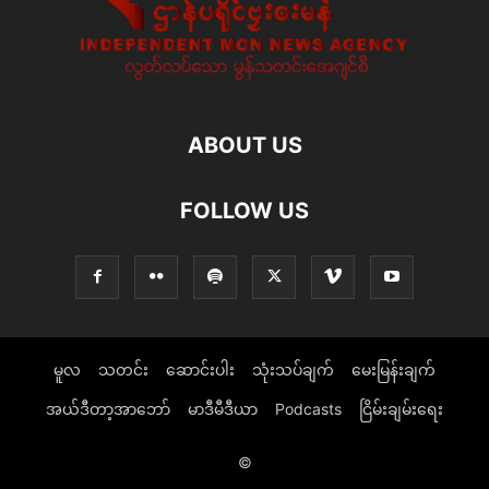
ABOUT US
FOLLOW US
မူလ
သတင်း
ဆောင်းပါး
သုံးသပ်ချက်
မေးမြန်းချက်
အယ်ဒီတာ့အာဘော်
မာဒီမီဒီယာ
Podcasts
ငြိမ်းချမ်းရေး
©