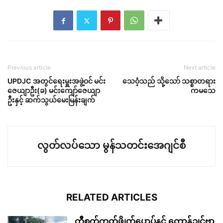
Previous article
Next article
UPDJC အတွင်ရေးမှူးအဖွဲ့ဝင် မင်း
သေဝံ့သည် သို့သော် သစ္စာတရား
ဇေယျာဦး(ခ) မင်းကျော်ဇေယျာ
ကမသေ
ဦးနှင့် ဆက်သွယ်မေးမြန်းချက်
လွတ်လပ်သော မွန်သတင်းအေဂျင်စီ
RELATED ARTICLES
ကွဳစက်ကၠတ်ဖ္ဍိုက်ပၠောပ်နင် ကောန်ဍုင်ဗၟာ