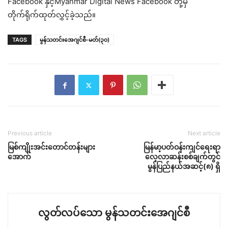
Facebook နှင့်Myanmar Digital News Facebook တို့မှ
တိုက်ရိုက်ထုတ်လွှင့်ခဲ့သည်။
TAGS
မွန်သတင်းအေဂျင်စီ-မတ်(၃၀)
Previous article
Next article
မြစ်ကျိုးအင်းတောင်တန်းများ
မြန်မာ့ပတ်ဝန်းကျင်ရေးရာ
အောက်
လေ့လာဆန်းစစ်ချက်တွင်
မွန်ပြည်နယ်အဆင့်(၈) ရှိ
လွတ်လပ်သော မွန်သတင်းအေဂျင်စီ