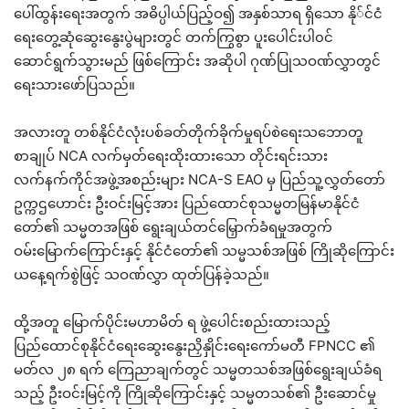
ပေါ်ထွန်းရေးအတွက် အဓိပ္ပါယ်ပြည့်ဝ၍ အနှစ်သာရ ရှိသော နို်င်ငံ
ရေးတွေ့ဆုံဆွေးနွေးပွဲများတွင် တက်ကြွစွာ ပူးပေါင်းပါ၀င်
ဆောင်ရွက်သွားမည် ဖြစ်ကြောင်း အဆိုပါ ဂုဏ်ပြုသဝဏ်လွှာတွင်
ရေးသားဖော်ပြသည်။
အလားတူ တစ်နိုင်ငံလုံးပစ်ခတ်တိုက်ခိုက်မှုရပ်စဲရေးသဘောတူ
စာချုပ် NCA လက်မှတ်ရေးထိုးထားသော တိုင်းရင်းသား
လက်နက်ကိုင်အဖွဲ့အစည်းများ NCA-S EAO မှ ပြည်သူ့လွှတ်တော်
ဥက္ကဌဟောင်း ဦးဝင်းမြင့်အား ပြည်ထောင်စုသမ္မတမြန်မာနိုင်ငံ
တော်၏ သမ္မတအဖြစ် ရွေးချယ်တင်မြှောက်ခံရမှုအတွက်
ဝမ်းမြောက်ကြောင်းနှင့် နိုင်ငံတော်၏ သမ္မသစ်အဖြစ် ကြိုဆိုကြောင်း
ယနေ့ရက်စွဲဖြင့် သဝဏ်လွှာ ထုတ်ပြန်ခဲ့သည်။
ထို့အတူ မြောက်ပိုင်းမဟာမိတ် ရ ဖွဲ့ပေါင်းစည်းထားသည့်
ပြည်ထောင်စုနိုင်ငံရေးဆွေးနွေးညှိနှိုင်းရေးကော်မတီ FPNCC ၏
မတ်လ ၂၈ ရက် ကြေညာချက်တွင် သမ္မတသစ်အဖြစ်ရွေးချယ်ခံရ
သည့် ဦးဝင်းမြင့်ကို ကြိုဆိုကြောင်းနှင့် သမ္မတသစ်၏ ဦးဆောင်မှု