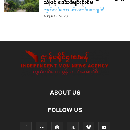
သဖြင့် ဒေသခံများစိုးရိမ်
လွတ်လပ်သော မွန်သတင်းအေဂျင်စီ
-
August 7, 2026
ABOUT US
FOLLOW US