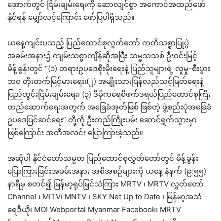
အောက်တွင် ငြိမ်းချမ်းရေးကို ဆောလျင်စွာ အကောင်အထည်ဖော်
နိုင်ရန် မျှော်လင့်ကြောင်း ဖော်ပြပါရှိသည်။
ယနေ့ကျင်းပသည့် ပြည်ထောင်စုလွှတ်တော် ကတိသစ္စာပြုပွဲ
အခမ်းအနား၌ ကျမ်းသစ္စာကျိန်ဆိုအပြီး သမ္မသသစ် ဦးဝင်းမြင့်
မိန့်ခွန်းတွင် “(၁) တရားဥပဒေစိုးမိုးရေးနဲ့ ပြည်သူများရဲ့ လူမှု-စီးပွား
ဘဝ တိုးတက်မြင့်မားရေး၊(၂) အမျိုးသားပြန်လည်သင့်မြတ်ရေးနဲ့
ပြည်တွင်းငြိမ်းချမ်းရေး၊ (၃) ဒီမိုကရေစီဖက်ဒရယ်ပြည်ထောင်စုကြီး
တည်ဆောက်ရေးအတွက် အခြေခံအုတ်မြစ် ဖြစ်တဲ့ ဖွဲ့စည်းပုံအခြေခံ
ဥပဒေပြင်ဆင်ရေး” တို့ကို ဦးတည်ကြိုးပမ်း ဆောင်ရွက်သွားမှာ
ဖြစ်ကြောင်း အတိအလင်း ပြောကြားခဲ့သည်။
အဆိုပါ နိုင်ငံတော်သမ္မတ ပြည်ထောင်စုလွှတ်တော်တွင် မိန့်ခွန်း
ပြောကြားခြင်းအခမ်းအနား အစီအစဉ်များကို ယနေ့ နံနက် (၉:၅၅)
နာရီမှ စတင်၍ မြန်မာ့ရုပ်မြင်သံကြား MRTV ၊ MRTV လွှတ်တော်
Channel ၊ MITV၊ MNTV ၊ SKY Net Up to Date ၊ မြန်မာ့အသံ
ရေဒီယို၊ MOI Webportal Myanmar Facebook၊ MRTV