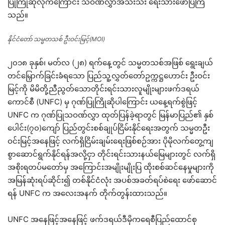
ပြုကြိုဆိုလိုက်ကြောင်း သဝဏ်လွှာအသီးသီး ရေးသားဖော်ပြကြ
သည်။
နိုင်ငံတော် သမ္မတသစ် ဦးဝင်းမြင့်(MOI)
၂၀၁၈ ခုနှစ်၊ မတ်လ (၂၈) ရက်နေ့တွင် သမ္မတသစ်အဖြစ် ရွေးချယ်
တင်မြှောက်ခြင်းခံရသော ပြည်သူ့လွှတ်တော်ဥက္ကဋ္ဌဟောင်း ဦးဝင်း
မြင့်ကို မိမိတို့ညီညွတ်သောတိုင်းရင်းသားလူမျိုးများဖက်ဒရယ်
ကောင်စီ (UNFC) မှ ဂုဏ်ပြုကြိုဆိုပါကြောင်း ယနေ့ရက်စွဲဖြင့်
UNFC က ဂုဏ်ပြုသဝဏ်လွှာ ထုတ်ပြန်ခဲ့ရာတွင် မြန်မာပြည်၏ နှစ်
ပေါင်း(၇၀)ကျော် ပြည်တွင်းစစ်ချုပ်ငြိမ်းနိုင်ရေးအတွက် သမ္မတဦး
ဝင်းမြင့်အနေဖြင့် လက်ရှိငြိမ်းချမ်းရေးဖြစ်စဉ်အား ပိုမိုလက်တွေ့ကျ
စွာဆောင်ရွက်နိုင်ရန်အလို့ငှာ တိုင်းရင်းသားနယ်မြေများတွင် လက်ရှိ
အစိုးရတပ်မတော်မှ အကြောင်းအမျိုးမျိုးပြ ထိုးစစ်ဆင်နေမှုများကို
အမြန်ဆုံးရပ်ဆိုင်း၍ တစ်နိုင်ငံလုံး အပစ်အခတ်ရပ်စဲရေး ဖော်ဆောင်
ရန် UNFC က အလေးအနက် တိုက်တွန်းထားသည်။
UNFC အနေဖြင့်အနေဖြင့် ဖက်ဒရယ်ဒီမိုကရေစီပြည်ထောင်စု