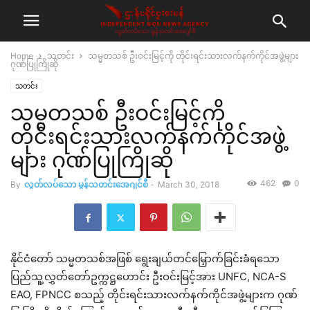
Home
သတင်း
သမ္မတသစ် ဦးဝင်းမြင့်ကို တိုင်းရင်းသားလက်နက်ကိုင်အဖွဲ့များ
ဂုဏ်ပြုကြိုဆို
သတင်း
သမ္မတသစ် ဦးဝင်းမြင့်ကို
တိုင်းရင်းသားလက်နက်ကိုင်အဖွဲ့
များ ဂုဏ်ပြုကြိုဆို
462
0
By
လွတ်လပ်သော မွန်သတင်းအေဂျင်စီ
-
March 30, 2018
နိုင်ငံတော် သမ္မတသစ်အဖြစ် ရွေးချယ်တင်မြှောက်ခြင်းခံရသော
ပြည်သူ့လွှတ်တော်ဥက္ကဋ္ဌဟောင်း ဦးဝင်းမြင့်အား UNFC, NCA-S
EAO, FPNCC စသည့် တိုင်းရင်းသားလက်နက်ကိုင်အဖွဲ့များက ဂုဏ်