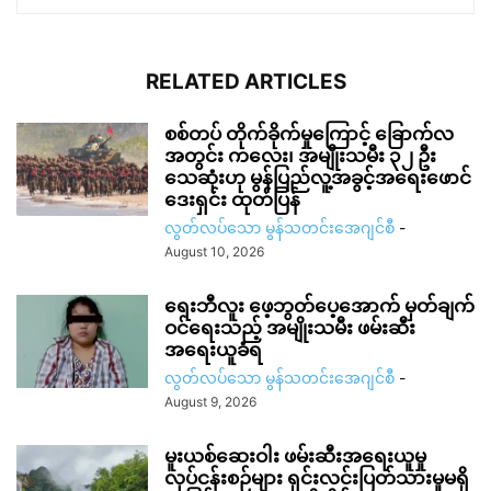
RELATED ARTICLES
စစ်တပ် တိုက်ခိုက်မှုကြောင့် ခြောက်လ
အတွင်း ကလေး၊ အမျိုးသမီး ၃၂ ဦး
သေဆုံးဟု မွန်ပြည်လူ့အခွင့်အရေးဖောင်
ဒေးရှင်း ထုတ်ပြန်
လွတ်လပ်သော မွန်သတင်းအေဂျင်စီ
-
August 10, 2026
ရေးဘီလူး ဖေ့ဘွတ်ပေ့အောက် မှတ်ချက်
ဝင်ရေးသည့် အမျိုးသမီး ဖမ်းဆီး
အရေးယူခံရ
လွတ်လပ်သော မွန်သတင်းအေဂျင်စီ
-
August 9, 2026
မူးယစ်ဆေးဝါး ဖမ်းဆီးအရေးယူမှု
လုပ်ငန်းစဉ်များ ရှင်းလင်းပြတ်သားမှုမရှိ