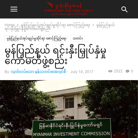
Home
မွန်ပြည်နယ်အုပ်ချုပ်မှုဆိုင်ရာ စောင့်ကြည့်ရေး
မွန်ပြည်နယ်
ရင်းနှီးမြှုပ်နှံမှုကော်မတီဖွဲ့စည်း
မွန်ပြည်နယ်အုပ်ချုပ်မှုဆိုင်ရာ စောင့်ကြည့်ရေး
သတင်း
မွန်ပြည်နယ် ရင်းနှီးမြှုပ်နှံမှု
ကော်မတီဖွဲ့စည်း
2522
0
By
လွတ်လပ်သော မွန်သတင်းအေဂျင်စီ
-
July 14, 2017