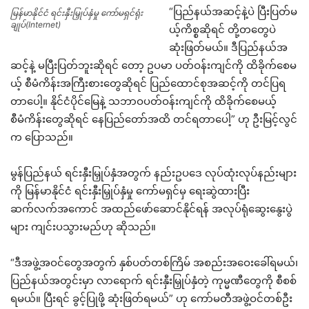
“ပြည်နယ်အဆင့်နဲ့ပဲ ပြီးပြတ်မ
မြန်မာနိုင်ငံ ရင်းနှီးမြှုပ်နှံမှု ကော်မရှင်ရုံး
ချုပ်(Internet)
ယ့်ကိစ္စဆိုရင် တို့တတွေပဲ
ဆုံးဖြတ်မယ်။ ဒီပြည်နယ်အ
ဆင့်နဲ့ မပြီးပြတ်ဘူးဆိုရင် တော့ ဥပမာ ပတ်ဝန်းကျင်ကို ထိခိုက်စေမ
ယ့် စီမံကိန်းအကြီးစားတွေဆိုရင် ပြည်ထောင်စုအဆင့်ကို တင်ပြရ
တာပေါ့။ နိုင်ငံပိုင်မြေနဲ့ သဘာဝပတ်ဝန်းကျင်ကို ထိခိုက်စေမယ့်
စီမံကိန်းတွေဆိုရင် နေပြည်တော်အထိ တင်ရတာပေါ့” ဟု ဦးမြင့်လွင်
က ပြောသည်။
မွန်ပြည်နယ် ရင်းနှီးမြှုပ်နှံအတွက် နည်းဥပဒေ လုပ်ထုံးလုပ်နည်းများ
ကို မြန်မာနိုင်ငံ ရင်းနှီးမြှုပ်နှံမှု ကော်မရှင်မှ ရေးဆွဲထားပြီး
ဆက်လက်အကောင် အထည်ဖော်ဆောင်နိုင်ရန် အလုပ်ရုံဆွေးနွေးပွဲ
များ ကျင်းပသွားမည်ဟု ဆိုသည်။
“ဒီအဖွဲ့အဝင်တွေအတွက် နှစ်ပတ်တစ်ကြိမ် အစည်းအဝေးခေါ်ရမယ်၊
ပြည်နယ်အတွင်းမှာ လာရောက် ရင်းနှီးမြှုပ်နှံတဲ့ ကုမ္မဏီတွေကို စီစစ်
ရမယ်။ ပြီးရင် ခွင့်ပြုဖို့ ဆုံးဖြတ်ရမယ်” ဟု ကော်မတီအဖွဲ့ဝင်တစ်ဦး