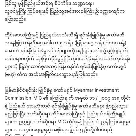
ဖြစ်သူ မွန်ပြည်နယ်အစိုးရ စီမံကိန်း၊ ဘဏ္ဍာရေး၊
လူဝင်မှုကြီးကြပ်ရေးနှင့် ပြည်သူ့အင်အားဝန်ကြီး ဦးဝဏ္ဏကျော်က
ပြောသည်။
တိုင်းဒေသကြီးနှင့် ပြည်နယ်အသီးသီးရှိ ရင်းနှီးမြုပ်နှံမှု ကော်မတီ
အနေဖြင့် တန်းဖိုးငွေ ဒေါ်လာ ၅ သန်း (မြန်မာငွေ သန်း ၆၀ဝဝ ခန့်)
အောက် ရင်းနှီးမြှုပ်နှံမှုလုပ်ငန်းများကို နေပြည်တော်သို့ ခွင့်ပြုချက်
တင်စရာမလိုဘဲ ဆုံးဖြတ်ပိုင်ခွင့်ရှိပြီး ၄င်းတန်ဖိုးနှင့်အထက် လုပ်ငန်း
များကို ပြည်ထောင်စုအဆင့် မြန်မာနိုင်ငံ ရင်းနှီးမြှုပ်နှံမှု ကော်မရှင်
(ဗဟို) ထံက အဆုံးအဖြတ်ပေးသွားမည်ဖြစ်သည်။
မြန်မာနိင်ငံရင်းနှီး မြှုပ်နှံမှု ကော်မရှင် Myanmar Investment
Commission-MIC ၏ ကြေငြာချက် အမှတ် ၁၁ / ၂၀၁၇ အရ တိုင်း
နဲ့ ပြည်နယ် အားလုံးတွင် ရင်းနှီးမြှုပ်နှံမှု ကော်မတီများ ဖွဲ့စည်းသွား
မည်ဖြစ်ပြီး သက်ဆိုင်ရာ တိုင်းဒေသကြီးနှင့် ပြည်နယ်ဝန်ကြီးချုပ်
များက ဥက္ကဌ၊ သက်ဆိုင်ရာ MIC တိုင်းနှင့်ပြည်နယ် ညွှန်ကြားရေးမှူး
များက အတွင်းရေးမှူးနှင့် အစိုးရအဖွဲ့ဝင် ၅ ဦးတို့ပါဝင်မည်