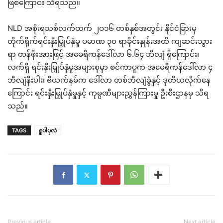
ဖြစ်ကြောင်း သိရသည်။
NLD အစိုးရသစ်လက်ထက် ၂ဝ၁၆ တစ်နှစ်အတွင်း နိုင်ငံခြားမှ
တိုက်ရိုက်ရင်းနှီးမြှုပ်နှံမှု ပမာဏ ၃ဝ ရာခိုင်းနှုန်းအထိ ကျဆင်းသွား
ရာ တန်ဖိုးအားဖြင့် အမေရိကန်ဒေါ်လာ ၆.၆၄ ဘီလျံ ရှိကြောင်း၊
လက်ရှိ ရင်းနှီးမြှုပ်နှံမှုအများစုမှာ စင်ကာပူက အမေရိကန်ဒေါ်လာ ၄
ဘီလျံနီးပါး၊ ဗီယက်နမ်က ဒေါ်လာ တစ်ဘီလျံခွဲနှင့် ဒုတိယလိုက်နေ
ကြောင်း ရင်းနှီးမြှုပ်နှံမှုနှင့် ကုမ္ပဏီများညွှန်ကြားမှု ဦးစီးဌာနမှ သိရ
သည်။
TAGS
ရူပါပုလဲ
Previous article
Next article