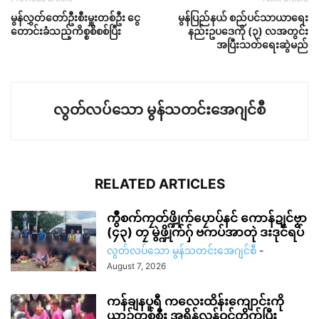
မွန်လွှတ်တော်ဦးစီးမှူးတစ်ဦး ငွေ
မွန်ပြည်နယ် စည်ပင်သာယာရေး
တောင်းခံသည့်ကိစ္စစိစစ်ပြီး
နည်းဥပဒေကို (၃) လအတွင်း
အပြီးသတ်ရေးဆွဲမည်
လွတ်လပ်သော မွန်သတင်းအေဂျင်စီ
RELATED ARTICLES
ကွဳစက်ကၠတ်ဖ္ဍိုက်ပၠောပ်နင် ကောန်ဍုင်ဗၟာ
(၄၃) တၠ မွဲဖ္ဍိုက်ဂှ် ဗကပ်အာတုဲ ဒးဒုင်ရပ်
လွတ်လပ်သော မွန်သတင်းအေဂျင်စီ
-
August 7, 2026
ကန်ချနပူရီ ကလေးထိန်းကျောင်းကို
ယာဉ်တစ်စီး အရှိန်လွန်ဝင်တိုက်ပြီး