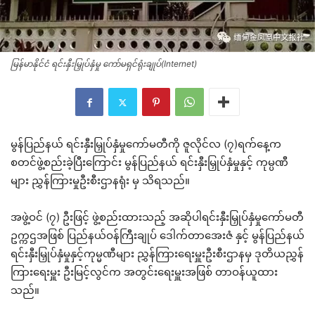
မြန်မာနိုင်ငံ ရင်းနှီးမြှုပ်နှံမှု ကော်မရှင်ရုံးချုပ်(Internet)
မွန်ပြည်နယ် ရင်းနှီးမြှုပ်နှံမှုကော်မတီကို ဇူလိုင်လ (၇)ရက်နေ့က
စတင်ဖွဲ့စည်းခဲ့ပြီးကြောင်း မွန်ပြည်နယ် ရင်းနှီးမြှုပ်နှံမှုနှင့် ကုမ္ပဏီ
များ ညွှန်ကြားမှုဦးစီးဌာနရုံး မှ သိရသည်။
အဖွဲ့ဝင် (၇) ဦးဖြင့် ဖွဲ့စည်းထားသည့် အဆိုပါရင်းနှီးမြှုပ်နှံမှုကော်မတီ
ဥက္ကဌအဖြစ် ပြည်နယ်ဝန်ကြီးချုပ် ဒေါက်တာအေးဇံ နှင့် မွန်ပြည်နယ်
ရင်းနှီးမြှုပ်နှံမှုနှင့်ကုမ္မဏီများ ညွှန်ကြားရေးမှူးဦးစီးဌာနမှ ဒုတိယညွှန်
ကြားရေးမှူး ဦးမြင့်လွင်က အတွင်းရေးမှူးအဖြစ် တာဝန်ယူထား
သည်။