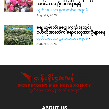
ကလေး ၁၀ ဦး ဒဏ်ရာရရှိ
လွတ်လပ်သော မွန်သတင်းအေဂျင်စီ
-
August 7, 2026
ရေးကွမ်းသီးနုဈေးကွက်အတွင်း
ဝယ်လိုအားထက် ရောင်းလိုအားပိုများနေ
လွတ်လပ်သော မွန်သတင်းအေဂျင်စီ
-
August 7, 2026
ABOUT US