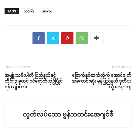
TAGS
သတင်း
အာကာ
Previous article
Next article
အမျိုးသမီးပါတီ ပြည်နယ်နှင့်
ခြောက်နှစ်ဆက်တိုက် အောင်ချက်
တိုင်း ၃ ခုတွင် ဝင်ရောက်ယှဉ်ပြိုင်
အကောင်းဆုံး မွန်ပြည်နယ် ဒုတိယ
ရန် လျာထား
သို့ လျောကျ
လွတ်လပ်သော မွန်သတင်းအေဂျင်စီ