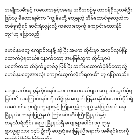
အမျိုးသမီးနှင့် ကလေးအခွင့်အရေး အစီအစဉ်မှ တာဝန်ရှိသူတစ်ဦး
ဖြစ်သူ မိထောချမ်းက “ကျွန်မတို့ တွေ့ရတဲ့ အိမ်ထောင်စုတွေထဲက
တစ်ခုဆိုရင် ဆင်းရဲလွန်းလို့ ကလေးတွေကို ကျောင်းမထားနိုင်
ဘူး”ဟု ပြောသည်။
မောင်နှမတွေ ကျောင်းနေဖို့ ဆိုပြီး အမက ထိုင်းမှာ အလုပ်လုပ်ပြီး
ထောက်ပံ့ရတယ်။ နောက်တော့ အမဖြစ်သူက ထိုင်းမှာပဲ
မတော်တဆ ထိခိုက်မှုတစ်ခု ဖြစ်ပြီး ဆက်မထောက်ပံ့နိုင်တော့လို့
မောင်နှမတွေအားလုံး ကျောင်းထွက်လိုက်ရတယ်” ဟု ပြောသည်။
ကျေးလက်နေ မွန်တိုင်းရင်းသား ကလေးငယ်များ ကျောင်းထွက်ခဲ့ရ
ခြင်း၏ အကြောင်းရင်းကို သိရှိရန်အတွက် မြန်မာနိုင်ငံအောက်ပိုင်းရှိ
ယခင် စစ်ရေးပဋိပက္ခများနှင့် ကြုံတွေ့ခဲ့ရသည့် မွန်ပြည်နယ် ရေး
မြို့နယ်၊ ကရင်ပြည်နယ် ကြာအင်းဆိပ်ကြီးမြို့နယ်နှင့်
တနင်္သာရီတိုင်း ရေဖြူမြို့နယ်ရှိ ကျေးရွာပေါင်း ၁၇ ရွာမှ
ရွာသူရွာသား ၁၄၆ ဦးကို တွေ့ဆုံမေးမြန်းပြီးနောက် အစီရင်ခံစာကို
ထုတ်ပြန်ခြင်း ဖြစ်သည်။