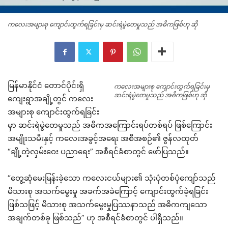
ကလေးအများစု ကျောင်းထွက်ရခြင်းမှ ဆင်းရဲမွဲတေမှုသည် အဓိကဖြစ်ဟု ဆို
မြန်မာနိုင်ငံ တောင်ပိုင်းရှိ
ကလေးအများစု ကျောင်းထွက်ရခြင်းမှ
ဆင်းရဲမွဲတေမှုသည် အဓိကဖြစ်ဟု ဆို
ကျေးရွာအချို့တွင် ကလေး
အများစု ကျောင်းထွက်ရခြင်း
မှာ ဆင်းရဲမွဲတေမှုသည် အဓိကအကြောင်းရပ်တစ်ရပ် ဖြစ်ကြောင်း
အမျိုးသမီးနှင့် ကလေးအခွင့်အရေး အစီအစဉ်၏ ဇွန်လထုတ်
“ချို့တဲ့လှမ်းဝေး ပညာရေး” အစီရင်ခံစာတွင် ဖော်ပြသည်။
“တွေ့ဆုံမေးမြန်းခဲ့သော ကလေးငယ်များ၏ သုံးပုံတစ်ပုံကျော်သည်
မိသားစု အသက်မွေးမှု အခက်အခဲကြောင့် ကျောင်းထွက်ခဲ့ရခြင်း
ဖြစ်သဖြင့် မိသားစု အသက်မွေးမှုပြဿနာသည် အဓိကကျသော
အချက်တစ်ခု ဖြစ်သည်” ဟု အစီရင်ခံစာတွင် ပါရှိသည်။