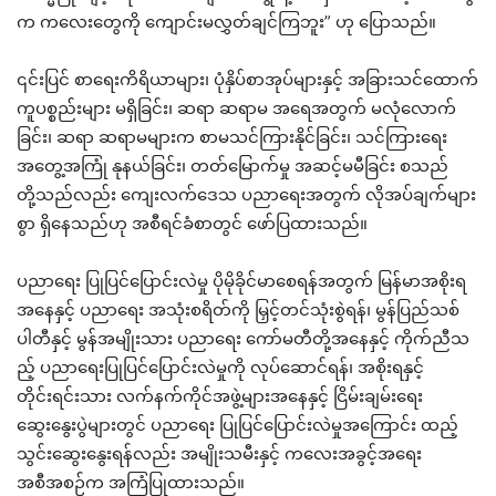
က ကလေးတွေကို ကျောင်းမလွှတ်ချင်ကြဘူး” ဟု ပြောသည်။
၎င်းပြင် စာရေးကိရိယာများ၊ ပုံနှိပ်စာအုပ်များနှင့် အခြားသင်ထောက်
ကူပစ္စည်းများ မရှိခြင်း၊ ဆရာ ဆရာမ အရေအတွက် မလုံလောက်
ခြင်း၊ ဆရာ ဆရာမများက စာမသင်ကြားနိုင်ခြင်း၊ သင်ကြားရေး
အတွေ့အကြုံ နုနယ်ခြင်း၊ တတ်မြောက်မှု အဆင့်မမီခြင်း စသည်
တို့သည်လည်း ကျေးလက်ဒေသ ပညာရေးအတွက် လိုအပ်ချက်များ
စွာ ရှိနေသည်ဟု အစီရင်ခံစာတွင် ဖော်ပြထားသည်။
ပညာရေး ပြုပြင်ပြောင်းလဲမှု ပိုမိုခိုင်မာစေရန်အတွက် မြန်မာအစိုးရ
အနေနှင့် ပညာရေး အသုံးစရိတ်ကို မြှင့်တင်သုံးစွဲရန်၊ မွန်ပြည်သစ်
ပါတီနှင့် မွန်အမျိုးသား ပညာရေး ကော်မတီတို့အနေနှင့် ကိုက်ညီသ
ည့် ပညာရေးပြုပြင်ပြောင်းလဲမှုကို လုပ်ဆောင်ရန်၊ အစိုးရနှင့်
တိုင်းရင်းသား လက်နက်ကိုင်အဖွဲ့များအနေနှင့် ငြိမ်းချမ်းရေး
ဆွေးနွေးပွဲများတွင် ပညာရေး ပြုပြင်ပြောင်းလဲမှုအကြောင်း ထည့်
သွင်းဆွေးနွေးရန်လည်း အမျိုးသမီးနှင့် ကလေးအခွင့်အရေး
အစီအစဉ်က အကြံပြုထားသည်။