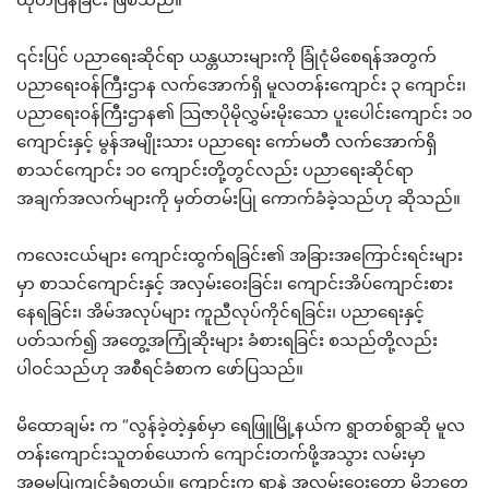
၎င်းပြင် ပညာရေးဆိုင်ရာ ယန္တယားများကို ခြုံငုံမိစေရန်အတွက်
ပညာရေးဝန်ကြီးဌာန လက်အောက်ရှိ မူလတန်းကျောင်း ၃ ကျောင်း၊
ပညာရေးဝန်ကြီးဌာန၏ သြဇာပိုမိုလွှမ်းမိုးသော ပူးပေါင်းကျောင်း ၁၀
ကျောင်းနှင့် မွန်အမျိုးသား ပညာရေး ကော်မတီ လက်အောက်ရှိ
စာသင်ကျောင်း ၁၀ ကျောင်းတို့တွင်လည်း ပညာရေးဆိုင်ရာ
အချက်အလက်များကို မှတ်တမ်းပြု ကောက်ခံခဲ့သည်ဟု ဆိုသည်။
ကလေးငယ်များ ကျောင်းထွက်ရခြင်း၏ အခြားအကြောင်းရင်းများ
မှာ စာသင်ကျောင်းနှင့် အလှမ်းဝေးခြင်း၊ ကျောင်းအိပ်ကျောင်းစား
နေရခြင်း၊ အိမ်အလုပ်များ ကူညီလုပ်ကိုင်ရခြင်း၊ ပညာရေးနှင့်
ပတ်သက်၍ အတွေ့အကြုံဆိုးများ ခံစားရခြင်း စသည်တို့လည်း
ပါဝင်သည်ဟု အစီရင်ခံစာက ဖော်ပြသည်။
မိထောချမ်း က “လွန်ခဲ့တဲ့နှစ်မှာ ရေဖြူမြို့နယ်က ရွာတစ်ရွာဆို မူလ
တန်းကျောင်းသူတစ်ယောက် ကျောင်းတက်ဖို့အသွား လမ်းမှာ
အဓမ္မပြုကျင့်ခံရတယ်။ ကျောင်းက ရွာနဲ့ အလှမ်းဝေးတော့ မိဘတွေ