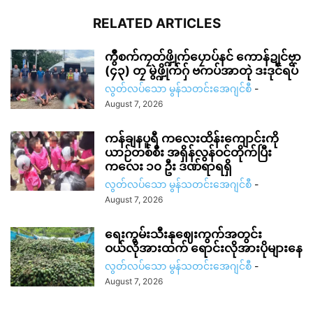
RELATED ARTICLES
ကွဳစက်ကၠတ်ဖ္ဍိုက်ပၠောပ်နင် ကောန်ဍုင်ဗၟာ
(၄၃) တၠ မွဲဖ္ဍိုက်ဂှ် ဗကပ်အာတုဲ ဒးဒုင်ရပ်
လွတ်လပ်သော မွန်သတင်းအေဂျင်စီ
-
August 7, 2026
ကန်ချနပူရီ ကလေးထိန်းကျောင်းကို
ယာဉ်တစ်စီး အရှိန်လွန်ဝင်တိုက်ပြီး
ကလေး ၁၀ ဦး ဒဏ်ရာရရှိ
လွတ်လပ်သော မွန်သတင်းအေဂျင်စီ
-
August 7, 2026
ရေးကွမ်းသီးနုဈေးကွက်အတွင်း
ဝယ်လိုအားထက် ရောင်းလိုအားပိုများနေ
လွတ်လပ်သော မွန်သတင်းအေဂျင်စီ
-
August 7, 2026