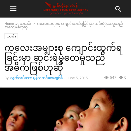
Home
သတင်း
ကလေးအများစု ကျောင်းထွက်ရခြင်းမှာ ဆင်းရဲမွဲတေမှုသည်
အဓိကဖြစ်ဟုဆို
သတင်း
ကလေးအများစု ကျောင်းထွက်ရ
ခြင်းမှာ ဆင်းရဲမွဲတေမှုသည်
အဓိကဖြစ်ဟုဆို
547
0
By
လွတ်လပ်သော မွန်သတင်းအေဂျင်စီ
-
June 5, 2015