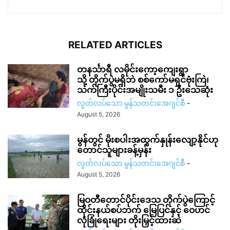
RELATED ARTICLES
တနင်္သာရီ လမိုင်းကော့ကျေးရွာ
သို့ တိုက်ပွဲမရှိဘဲ စစ်ကော်မရှင်ဗုံးကြဲ၊
သက်ကြီးပိုင်းအမျိုးသမီး ၁ ဦးသေဆုံး
လွတ်လပ်သော မွန်သတင်းအေဂျင်စီ
-
August 5, 2026
မွန်တွင် မိုးစပါးအထွက်နှုန်းလျော့နိုင်ဟု
တောင်သူများခန့်မှန်း
လွတ်လပ်သော မွန်သတင်းအေဂျင်စီ
-
August 5, 2026
မြဝတီတောင်ပိုင်းဒေသ တိုက်ပွဲကြောင့်
ထိုင်းနယ်စပ်ဘက် မြေပြင်နှင့် ဝေဟင်
လုံခြုံရေးများ တိုးမြှင့်ထားဆဲ