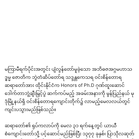
မကြာမီရက်ပိုင်းအတွင်း ပျံလွန်တော်မူခဲ့သော အဘိဓဇအဂ္ဂမဟာသ
ဒ္ဓမ္မ ဇောတိက ဘွဲတံဆိပ်တော်ရ သဒ္ဒန္တကေသရ ဝင်းစိန်တောရ
ဆရာတော်အား ထိုင်းနိုင်ငံက Honors of Ph.D ဂုဏ်ထူးဆောင်
ဒေါက်တာဘွဲ့ချီးမြှင့်ပွဲ ဆက်ကပ်မည့် အခမ်းအနားကို မွန်ပြည်နယ် မု
ဒုံမြို့နယ်ရှိ ဝင်းစိန်တောရကျောင်းတိုက်၌ လာမည့်မေလလယ်တွင်
ကျင်းပသွားမည်ဖြစ်သည်။
ဆရာတော်၏ ရုပ်ကလာပ်ကို မေလ ၃၁ ရက်နေ့တွင် ယာယီ
စံကျောင်းတော်သို့ ပင့်ဆောင်မည်ဖြစ်ပြီး ၁၃၇၇ ခုနှစ်၊ ပြာသိုလဆုတ်