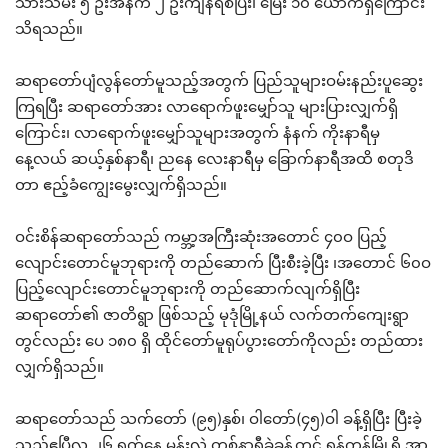
သားသမီး ၅ ဦးအနက် ၂ ဦးကျန်ရစ်ပြီး၊ မြေး ၁၀ ယောက်ရှိကြောင်း
သိရသည်။
ဆရာတော်ပျံလွန်တော်မူသည့်အတွက် ပြည်သူများဝမ်းနည်းပူဆွေး
ကြရပြီး ဆရာတော်အား လာရောက်ဖူးမျှော်သူ များပြားလျှက်ရှိ
ကြောင်း၊ လာရောက်ဖူးမျှော်သူများအတွက် နံနက် ကိုးနာရီမှ
နေ့လယ် ဆယ့်နှစ်နာရီ၊ ညနေ လေးနာရီမှ ခြောက်နာရီအထိ စတုဒိ
တာ ဧည့်ခံကျွေးမွေးလျှက်ရှိသည်။
ဝင်းစိန်ဆရာတော်သည် ကမ္ဘာ့အကြီးဆုံးအတောင် ၄၀ဝ ပြည့်
လျောင်းတောင်မူဘုရားကို တည်ဆောက် ပြီးစီးခဲ့ပြီး ၊အတောင် ၆၀ဝ
ပြည့်လျောင်းတောင်မူဘုရားကို တည်ဆောက်လျက်ရှိပြီး
ဆရာတော်၏ ဇာတိရွာ ဖြစ်သည့် မုဒုံမြို့နယ် လက်တက်ကျေးရွာ
တွင်လည်း ပေ ၁၈၀ ရှိ ထိုင်တော်မူရုပ်ပွားတော်ကိုလည်း တည်ထား
လျှက်ရှိသည်။
ဆရာတော်သည် သက်တော် (၉၅)နှစ်၊ ဝါတော်(၄၅)ဝါ ခန့်ရှိပြီး ပြီးခဲ့
သည့်ဧပြီလ ၂၆ ရက်နေ့ မွန်းလွဲ တစ်နာရီခွဲခန့်တွင် ရန်ကုန်မြို့ရှိ အာ