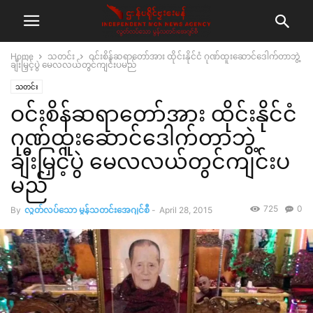
Home
သတင်း
ဝင်းစိန်ဆရာတော်အား ထိုင်းနိုင်ငံ ဂုဏ်ထူးဆောင်ဒေါက်တာဘွဲ့
ချီးမြှင့်ပွဲ မေလလယ်တွင်ကျင်းပမည်
သတင်း
ဝင်းစိန်ဆရာတော်အား ထိုင်းနိုင်ငံ
ဂုဏ်ထူးဆောင်ဒေါက်တာဘွဲ့
ချီးမြှင့်ပွဲ မေလလယ်တွင်ကျင်းပ
မည်
725
0
By
လွတ်လပ်သော မွန်သတင်းအေဂျင်စီ
-
April 28, 2015