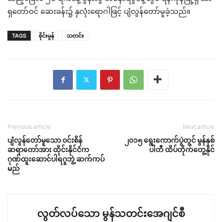
ရှတော်ဝင် ဆေးခန်း၌ နှလုံးရောဂါဖြင့် ပျံလွန်တော်မူခဲ့သည်။
TAGS
စိုင်းမွန်
သတင်း
Previous article
Next article
ပျံလွန်တော်မူသော ဝင်းစိန်
၂၀၁၅ ရွေးကောက်ပွဲတွင် မွန်နှစ်
ဆရာတော်အား ထိုင်းနိုင်ငံက
ပါတီ ထိပ်တိုက်တွေ့နိုင်
ဂုဏ်ထူးဆောင်ပါရဂူဘွဲ့ ဆက်ကပ်
မည်
လွတ်လပ်သော မွန်သတင်းအေဂျင်စီ