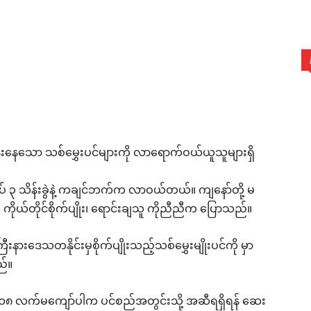
ွန်းနေသော သစ်မွှေးပင်များကို လာရောက်ဝယ်ယူသူများရှိ
ပ် ၃ သိန်းခွဲနဲ့ ကချင်ဘက်က လာဝယ်တယ်။ ကျနော်တို့ မ
ို ကိုယ်တိုင်စိုက်ပျိုး၊ ရောင်းချသူ ကိုညီညီက ပြောသည်။
ြီးနားဒေသတနိုင်းမှစိုက်ပျိုးသည့်သစ်မွှေးမျိုးပင်ကို မှာ
ည်။
းပတ် ၁၈ လက်မကျော်ပါက ပင်စည်အတွင်းသို့ အဆီရရှိရန် ဆေး