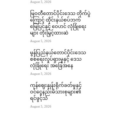
August 5, 2026
မြဝတီတောင်ပိုင်းဒေသ တိုက်ပွဲ
ကြောင့် ထိုင်းနယ်စပ်ဘက်
မြေပြင်နှင့် ဝေဟင် လုံခြုံရေး
များ တိုးမြှင့်ထားဆဲ
August 5, 2026
မွန်ပြည်နယ်တောင်ပိုင်းဒေသ
စစ်ရေးလှုပ်ရှားမှုနှင့် ဒေသ
လုံခြုံရေး အခြေအနေ
August 5, 2026
ကုန်ဈေးနှုန်းရိုက်ခတ်မှုနှင့်
ဝင်ငွေနည်းမိသားစုများ၏
ရင်ဖွင့်သံ
August 5, 2026