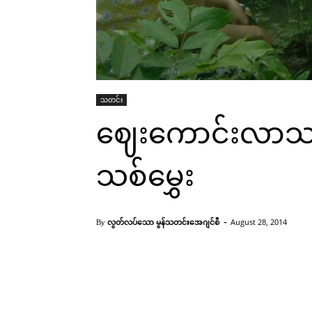
သတင်း
ဈေးကောင်းလာသည်
သစ်မွှေး
-
လွတ်လပ်သော မွန်သတင်းအေဂျင်စီ
August 28, 2014
By
သစ်မွှေးကိုပျိုးထားပုံ(KT)
Facebook
X
Pinterest