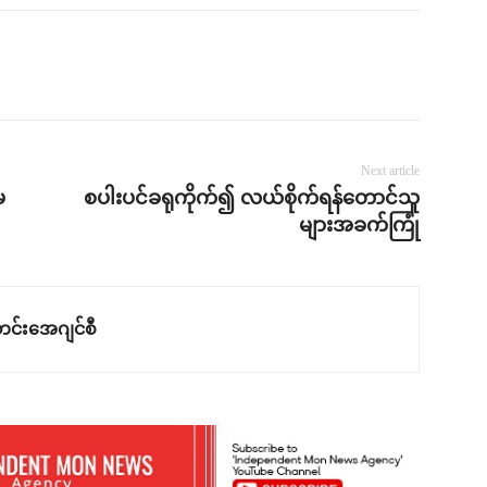
Next article
မ
စပါးပင်ခရုကိုက်၍ လယ်စိုက်ရန်တောင်သူ
များအခက်ကြုံ
င်းအေဂျင်စီ