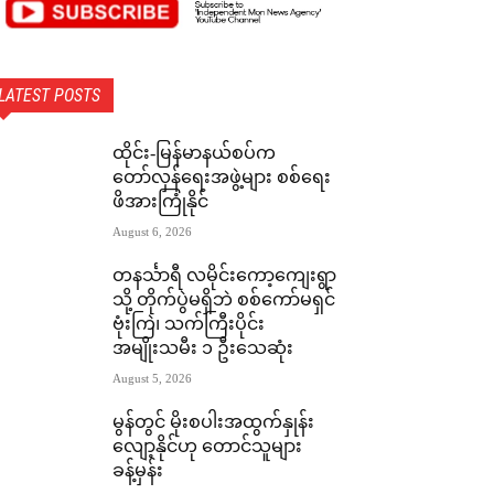
LATEST POSTS
ထိုင်း-မြန်မာနယ်စပ်က
တော်လှန်ရေးအဖွဲ့များ စစ်ရေး
ဖိအားကြုံနိုင်
August 6, 2026
တနင်္သာရီ လမိုင်းကော့ကျေးရွာ
သို့ တိုက်ပွဲမရှိဘဲ စစ်ကော်မရှင်
ဗုံးကြဲ၊ သက်ကြီးပိုင်း
အမျိုးသမီး ၁ ဦးသေဆုံး
August 5, 2026
မွန်တွင် မိုးစပါးအထွက်နှုန်း
လျော့နိုင်ဟု တောင်သူများ
ခန့်မှန်း