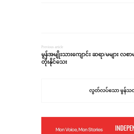
Previous article
မွန်အမျိုးသားကျောင်း ဆရာ/မများ လစာ
တိုးနိုင်သေး
လွတ်လပ်သော မွန်သတ