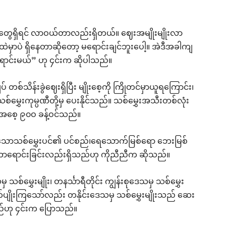
ူတွေရှိရင် လာဝယ်တာလည်းရှိတယ်။ ဈေးအမျိုးမျိုးလာ
ဲမှာပဲ ရှိနေတာဆိုတော့ မရောင်းချင်ဘူးပေါ့။ အဲဒီအခါကျ
ောင်းမယ်” ဟု ၄င်းက ဆိုပါသည်။
ျပ် တစ်သိန်းခွဲဈေးရှိပြီး မျိုးစေ့ကို ကြိုတင်မှာယူရကြောင်း၊
ေးကုမ္ပဏီတို့မှ ပေးနိုင်သည်။ သစ်မွှေးအသီးတစ်လုံး
င် အစေ့ ၉၀ဝ ခန့်ဝင်သည်။
ျိုးပြီးသောသစ်မွှေးပင်၏ ပင်စည်၊ရေသောက်မြစ်ရော ဘေးမြစ်
တ်ကာရောင်းခြင်းလည်းရှိသည်ဟု ကိုညီညီက ဆိုသည်။
သစ်မွှေးမျိုး၊ တနင်္သာရီတိုင်း ကျွန်းစုဒေသမှ သစ်မွှေး
ှာယူစိုက်ပျိုးကြသော်လည်း တနိုင်းဒေသမှ သစ်မွှေးမျိုးသည် ဆေး
သည်ဟု ၄င်းက ပြောသည်။