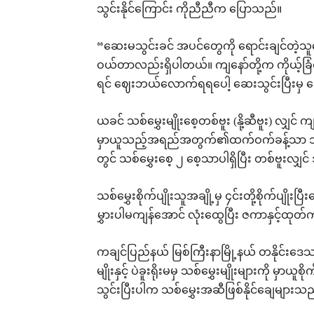
သွင်းနိုင်ကြောင်း ကိုညီညီက ပြောသည်။
“ဆေးမသွင်းခင် အပင်တွေကို ရောင်းချင်တဲ့သ
ဝယ်တာလည်းရှိပါတယ်။ ကျနော်တို့က ကိုယ့်ခြံထ
ရင် ဈေးဘယ်လောက်ရရပေါ့ ဆေးသွင်းပြီးမှ ရ
ယခင် သစ်မွှေးမျိုးစေ့တစ်ဗူး (နို့ဆီဗူး) လျှင် က
မှာယူသည့်အရည်အတွက်၏ထက်ဝက်ခန့်သာ သစ်မွှ
တွင် သစ်မွှေးစေ့ ၂ စေ့သာပါရှိပြီး တစ်ဗူးလျှ
သစ်မွှေးစိုက်ပျိုးသူအချို့မှ ၄င်းတို့စိုက်ပ
မွှားပါမကျန်အောင် လုံးထွေပြီး ဇကာနှင့်ထု
ကချင်ပြည်နယ် မြစ်ကြီးနာမြို့နယ် တနိုင်းဒေသမှ 
မျိုးနှင့် ပဲခူးရိုးမမှ သစ်မွှေးမျိုးများကို မ
သွင်းပြီးပါက သစ်မွှေးအဆီဖြစ်နိုင်ချေများ