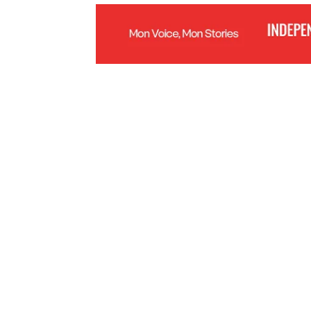
သစ်မွှေးကိုပျိုးထားပုံ(KT)