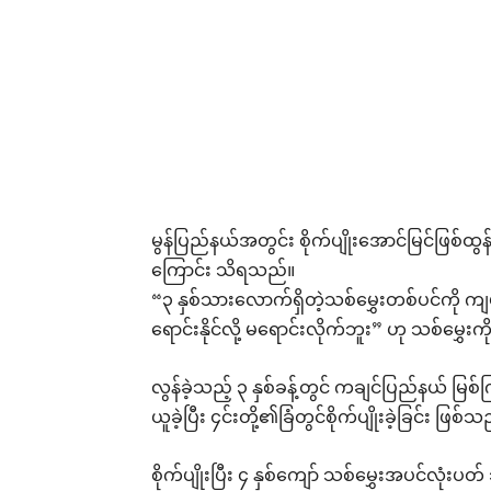
မွန်ပြည်နယ်အတွင်း စိုက်ပျိုးအောင်မြင်ဖြစ်ထ
ကြောင်း သိရသည်။
“၃ နှစ်သားလောက်ရှိတဲ့သစ်မွှေးတစ်ပင်ကို ကျ
ရောင်းနိုင်လို့ မရောင်းလိုက်ဘူး” ဟု သစ်မွှေးက
လွန်ခဲ့သည့် ၃ နှစ်ခန့်တွင် ကချင်ပြည်နယ် မြစ်က
ယူခဲ့ပြီး ၄င်းတို့၏ခြံတွင်စိုက်ပျိုးခဲ့ခြင်း ဖြစ်သ
စိုက်ပျိုးပြီး ၄ နှစ်ကျော် သစ်မွှေးအပင်လုံ