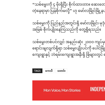
“သစ်မွှေးကို ၄ မိုးရှိပြီး စိုက်ထားတာ။ 
တဲ့နေရာမှာ ပြန်စိုက်မလို့” ဟု မော်လမြိုင်မြိ
သစ်မွှေးကို ပြည်နည်အတွင်းရှိ မော်လမြိုင်၊ မုဒုံ
အဖြစ် စိုက်ပျိုးနေကြသည်ကို တွေ့ရှိရသည်။
သစ်မွှေးတစ်ပင်လျှင် အနည်းဆုံး ၂၀ဝ၀ ကျပ်မှ
ရောင်းချလျက်ရှိရာ သစ်မွှေးပျိုးပင်ကို ပေါင်မ
ကျေးရွာနှင့် ဘဲရမ်းကျေးရွာအနီးရှိ ခြံများ
TAGS
ကေသီ
သတင်း