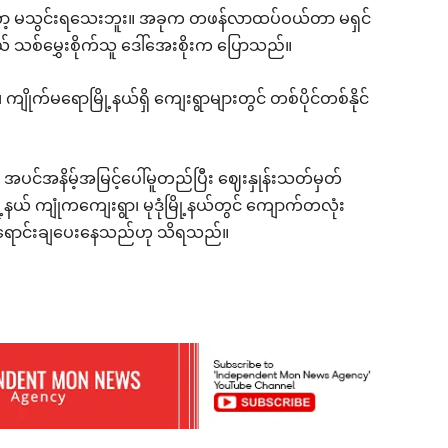
ဆေးတော့ မသွင်းရသေးဘူး။ အခုက တဖန်လာထပ်ဝယ်တာ မရှင်
ု့နယ် သစ်မွှေးစိုက်သူ ဒေါ်အေးစိုးက ပြောသည်။
၊ ကျိုက်မရောမြို့နယ်ရှိ ကျေးရွာများတွင် တစ်ပိုင်တစ်နိုင်
 အပင်အနိမ့်အမြင့်ပေါ်မူတည်ပြီး ဈေးနှုန်းသတ်မှတ်
ြို့နယ် ကျုံကကျေးရွာ၊ မုဒုံမြို့နယ်တွင် ကျောက်တလုံး
တွင် ရောင်းချပေးနေသည်ဟု သိရသည်။