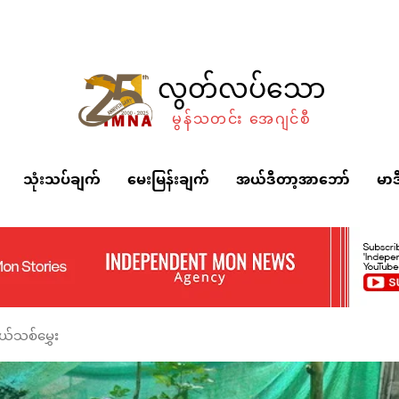
လွတ်လပ်သော
မွန်သတင်း အေဂျင်စီ
သုံးသပ်ချက်
မေးမြန်းချက်
အယ်ဒီတာ့အာဘော်
မာဒ
်သစ်မွှေး