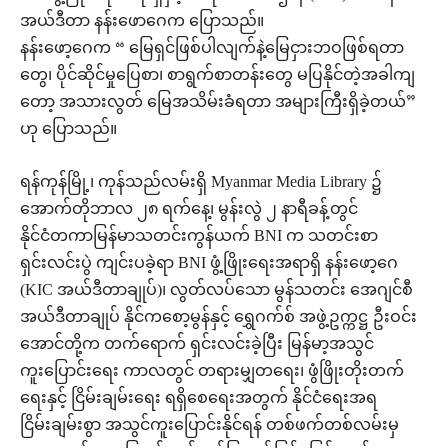
အယ်ဒီတာ နန်းဖောဂေက ပြောသည်။
နန်းဖော့ဂေက “ မြေရှင်ဖြစ်ပါလျက်နဲ့မြေငှားဘဝဖြစ်ရတာ
တွေ၊ ပိုင်ဆိုင်မှုပြေစာ၊ စာရွက်စာတန်းတွေ မပြနိုင်တဲ့အခါကျ
တော့ အသားလွတ် မြေအသိမ်းခံရတာ အများကြီးရှိခဲ့တယ်”
ဟု ပြောသည်။
ရန်ကုန်မြို့၊ ကုန်သည်လမ်းရှိ Myanmar Media Library ၌
အောက်တိုဘာလ ၂၈ ရက်နေ့၊ မွန်းလွဲ ၂ နာရီခန့်တွင်
နိုင်ငံတကာမြန်မာသတင်းကွန်ယက် BNI က သတင်းစာ
ရှင်းလင်းပွဲ ကျင်းပခဲ့ရာ BNI ဖွံ့ဖြိုးရေးအရာရှိ နန်းဖော့ဂေ
(KIC အယ်ဒီတာချုပ်)၊ လွတ်လပ်သော မွန်သတင်း အေဂျင်စီ
အယ်ဒီတာချုပ် နိုင်ကစော့မွန်နှင့် ရွှေဂက်စ် အဖွဲ့ဥက္ကဋ္ဌ ဦးဝင်း
အောင်တို့က တက်ရောက် ရှင်းလင်းခဲ့ပြီး မြန်မာ့အသွင်
ကူးပြောင်းရေး ကာလတွင် တရားမျှတရေး၊ ဖွံဖြိုးတိုးတက်
ရေးနှင့် ငြိမ်းချမ်းရေး ရရှိစေရေးအတွက် နိုင်ငံရေးအရ
ငြိမ်းချမ်းစွာ အသွင်ကူးပြောင်းနိုင်ရန် တစ်ဖက်တစ်လမ်းမှ