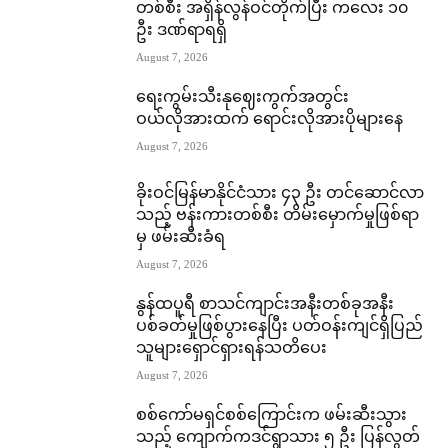
တစ်စီး အရှိန်လွန်ဝင်တိုက်ပြီး ကလေး ၁၀
ဦး ဒဏ်ရာရရှိ
August 7, 2026
ရေးကွမ်းသီးနုဈေးကွက်အတွင်း
ဝယ်လိုအားထက် ရောင်းလိုအားပိုများနေ
August 7, 2026
ခိုးဝင်မြန်မာနိုင်ငံသား ၄၃ ဦး တင်ဆောင်လာ
သည့် ဗန်းကားတစ်စီး တိမ်းမှောက်မှုဖြစ်ရာ
မှ ဖမ်းဆီးခံရ
August 7, 2026
နွန်ထပူရီ စာသင်ကျာင်းအနီးတစ်ခုအနီး
ပစ်ခတ်မှုဖြစ်ပွားနေပြီး ပတ်ဝန်းကျင်ရှိပြည်
သူများရှောင်ရှားရန်သတိပေး
August 7, 2026
စစ်ကော်မရှင်စစ်ကြောင်းက ဖမ်းဆီးသွား
သည့် ကျောက်ကဒင်ရွာသား ၅ ဦး ပြန်လွတ်