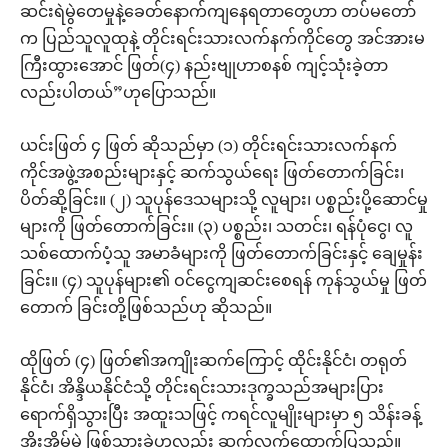
ဆင်းရဲမွဲတေမှုနဲ့ခေတ်နောက်ကျနေရတာတွေဟာ တပ်မတော်
က ပြည်သူလူထုနဲ့ တိုင်းရင်းသားလက်နက်ကိုင်တွေ အင်အားမ
ကြီးထွားအောင် ဖြတ်(၄) နည်းဗျုဟာစနစ် ကျင့်သုံးခဲ့တာ
လည်းပါတယ်”ဟုပြောသည်။
ယင်းဖြတ် ၄ ဖြတ် ဆိုသည်မှာ (၁) တိုင်းရင်းသားလက်နက်
ကိုင်အဖွဲ့အစည်းများနှင့် ဆက်သွယ်ရေး ဖြတ်တောက်ခြင်း၊
ပိတ်ဆို့ခြင်း။ (၂) သူပုန်ဒေသများသို့ လူများ၊ ပစ္စည်းပို့ဆောင်မှု
များကို ဖြတ်တောက်ခြင်း။ (၃) ပစ္စည်း၊ သတင်း၊ ရန်ပုံငွေ၊ လူ
သစ်ထောက်ပံ့သူ အမာခံများကို ဖြတ်တောက်ခြင်းနှင့် ချေမှုန်း
ခြင်း။ (၄) သူပုန်များ၏ ဝင်ငွေကျဆင်းစေရန် ကုန်သွယ်မှု ဖြတ်
တောက် ခြင်းတို့ဖြစ်သည်ဟု ဆိုသည်။
ထိုဖြတ် (၄) ဖြတ်၏အကျိုးဆက်ကြောင့် ထိုင်းနိုင်ငံ၊ တရုတ်
နိုင်ငံ၊ အိန္ဒိယနိုင်ငံသို့ တိုင်းရင်းသားဒုက္ခသည်အများပြား
ရောက်ရှိသွားပြီး အထူးသဖြင့် ကရင်လူမျိုးများမှာ ၅ သိန်းခန့်
အိုးအိမ်မဲ့ ဖြစ်သွားခဲ့ဟုလည်း ဆက်လက်ထောက်ပြသည်။