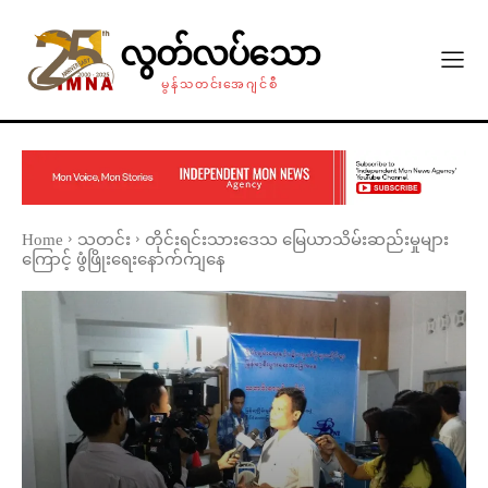
လွတ်လပ်သော
မွန်သတင်းအေဂျင်စီ
Home
သတင်း
တိုင်းရင်းသားဒေသ မြေယာသိမ်းဆည်းမှုများ
ကြောင့် ဖွံဖြိုးရေးနောက်ကျနေ