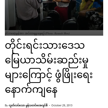
နိုင်ကစော့မွန်အား အင်တာဗျူးနေစဉ် (Photo: Kasauh Mon)
တိုင်းရင်းသားဒေသ
မြေယာသိမ်းဆည်းမှု
များကြောင့် ဖွံဖြိုးရေး
နောက်ကျနေ
-
လွတ်လပ်သော မွန်သတင်းအေဂျင်စီ
October 29, 2013
By