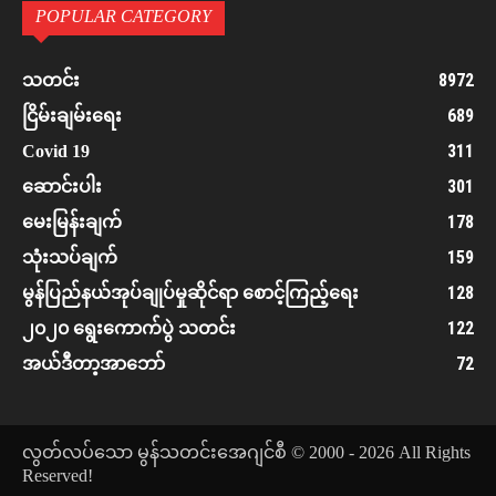
POPULAR CATEGORY
8972
သတင်း
689
ငြိမ်းချမ်းရေး
311
Covid 19
301
ဆောင်းပါး
178
မေးမြန်းချက်
159
သုံးသပ်ချက်
128
မွန်ပြည်နယ်အုပ်ချုပ်မှုဆိုင်ရာ စောင့်ကြည့်ရေး
122
၂၀၂၀ ရွေးကောက်ပွဲ သတင်း
72
အယ်ဒီတာ့အာဘော်
လွတ်လပ်သော မွန်သတင်းအေဂျင်စီ © 2000 - 2026 All Rights
Reserved!