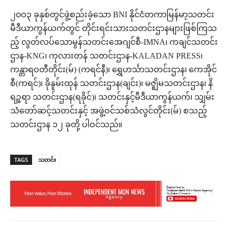
၂၀ဝ၃ ခုနှစ်တွင်ဖွဲ့စည်းခဲ့သော BNI နိုင်ငံတကာမြန်မာ့သတင်း
မီဒီယာကွန်ယက်တွင် တိုင်းရင်းသားသတင်းဌာနများဖြစ်ကြသ
ည့် လွတ်လပ်သောမွန်သတင်းအေဂျင်စီ-IMNA၊ ကချင်သတင်း
ဌာန-KNG၊ ကုလားတန် သတင်းဌာန-KALADAN PRESS၊
ကန္တာရဝတီတိုင်း(မ်) (ကရင်နီ)၊ ရွှေဟင်္သာသတင်းဌာန၊ ကေအိုင်
စီ(ကရင်)၊ ခိုနူမ်းထုန် သတင်းဌာန(ချင်း)၊ မဇ္ဈိမသတင်းဌာန၊ နိ
ရဉ္စရာ သတင်းဌာန(ရခိုင်)၊ သတင်းနှင့်မီဒီယာကွန်ယက်၊ သျှမ်း
သံတော်ဆင့်သတင်းနှင့် အဖွဲ့ဝင်သစ်သံလွင်တိုင်း(မ်) စသည့်
သတင်းဌာန ၁၂ ခုတို့ ပါဝင်သည်။
TAGS
သတင်း