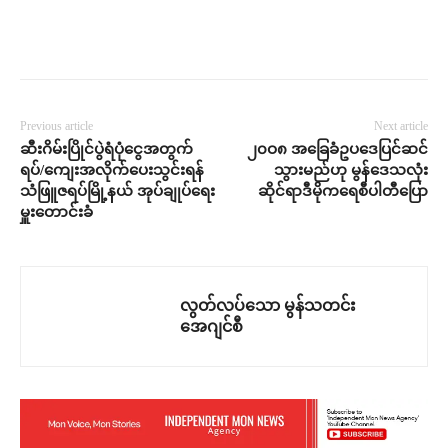
Previous article
Next article
ဆီးဂိမ်းပြိုင်ပွဲရံပုံငွေအတွက်
၂၀ဝ၈ အခြေခံဥပဒေပြင်ဆင်
ရပ်/ကျေးအလိုက်ပေးသွင်းရန်
သွားမည်ဟု မွန်ဒေသလုံး
သံဖြူဇရပ်မြို့နယ် အုပ်ချုပ်ရေး
ဆိုင်ရာဒီမိုကရေစီပါတီပြော
မှူးတောင်းခံ
လွတ်လပ်သော မွန်သတင်း
အေဂျင်စီ