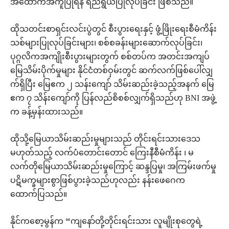
အထောက်အကူပြုရန် ရည်ရွယ်ပြုလုပ်ခြင်း ဖြစ်သည်။
ထိုသတင်းစာရှင်းလင်းပွဲတွင် စီးပွားရေးနှင့် ဖွံ့ဖြိုးရေးစီမံကိန်း
သစ်များပြုလုပ်ခြင်းများ၊ စစ်စခန်းများဆောက်လုပ်ခြင်း၊
ပုဂ္ဂလိကအကျိုးစီးပွားများတွက် စစ်တပ်က အတင်းအကျပ်
မြေသိမ်းပိုက်မှုများ နိုင်ငံတစ်ဝှမ်းတွင် ဆက်လက်ဖြစ်ပေါ်လျှ
က်ရှိပြီး မြေဧက ၂ သန်းကျော် သိမ်းဆည်းခဲ့သည့်အနက် မြေ
ဧက ၇ သိန်းကျော်ကို ပြန်လည်စိစစ်လျှက်ရှိသည်ဟု BNI အဖွဲ့
က ခန့်မှန်းထားသည်။
ထိုသို့မြေယာသိမ်းဆည်းမှုများသည် တိုင်းရင်းသားဒေသ
မဟုတ်သည့် လက်ပံတောင်းတောင် ကြေးနီစီမံကိန်း ၊ မ
လက်တိုမြေယာသိမ်းဆည်းမှုကြောင့် ဆန္ဒပြမှု၊ အကြမ်းဖက်မှု
ပဋိမက္ခများစွာဖြစ်ပွားခဲ့သည်ဟုလည်း နန်းဖေဂေက
ထောက်ပြသည်။
နိုင်ကစော့မွန်က “ကျနော်တို့တိုင်းရင်းသား လူမျိုးစုတွေရဲ့