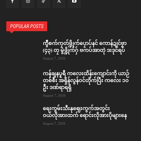
POPULAR POSTS
ကွဳစက်ကၠတ်ဖ္ဍိုက်ပၠောပ်နင် ကောန်ဍုင်ဗၟာ
(၄၃) တၠ မွဲဖ္ဍိုက်ဂှ် ဗကပ်အာတုဲ ဒးဒုင်ရပ်
August 7, 2026
ကန်ချနပူရီ ကလေးထိန်းကျောင်းကို ယာဉ်
တစ်စီး အရှိန်လွန်ဝင်တိုက်ပြီး ကလေး ၁၀
ဦး ဒဏ်ရာရရှိ
August 7, 2026
ရေးကွမ်းသီးနုဈေးကွက်အတွင်း
ဝယ်လိုအားထက် ရောင်းလိုအားပိုများနေ
August 7, 2026