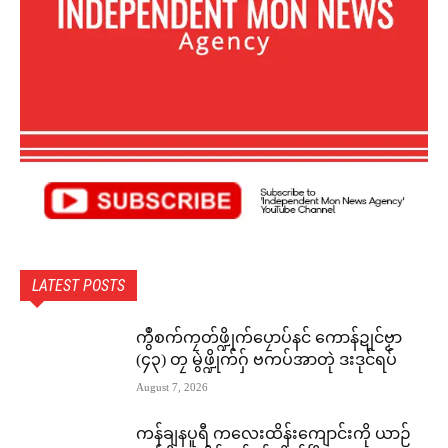
LATEST POSTS
ကွဳစက်ကၠတ်ဖ္ဍိုက်ပၠောပ်နင် ကောန်ဍုင်ဗၟာ
(၄၃) တၠ မွဲဖ္ဍိုက်ဂှ် ဗကပ်အာတုဲ ဒးဒုင်ရပ်
August 7, 2026
ကန်ချနပူရီ ကလေးထိန်းကျောင်းကို ယာဉ်