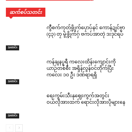
ဆက်စပ်သတင်း
ကွဳစက်ကၠတ်ဖ္ဍိုက်ပၠောပ်နင် ကောန်ဍုင်ဗၟာ
(၄၃) တၠ မွဲဖ္ဍိုက်ဂှ် ဗကပ်အာတုဲ ဒးဒုင်ရပ်
သတင်း
ကန်ချနပူရီ ကလေးထိန်းကျောင်းကို
ယာဉ်တစ်စီး အရှိန်လွန်ဝင်တိုက်ပြီး
ကလေး ၁၀ ဦး ဒဏ်ရာရရှိ
သတင်း
ရေးကွမ်းသီးနုဈေးကွက်အတွင်း
ဝယ်လိုအားထက် ရောင်းလိုအားပိုများနေ
သတင်း