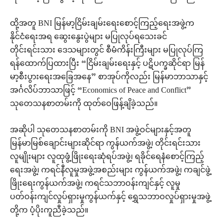
ထို့အတူ BNI မြန်မာ့ငြိမ်းချမ်းရေးစောင့်ကြည့်ရေးအဖွဲ့က
နိုင်ငံရေးအရ ဆွေးနွေးပွဲများ မပြုလုပ်ရသေးခင်
တိုင်းရင်းသား ဒေသများတွင် စီမံကိန်းကြီးများ မပြုလုပ်ကြ
ရန်ထောက်ပြထားပြီး “ငြိမ်းချမ်းရေးနှင့် ပဋိပက္ခဆိုင်ရာ မြန်
မာ့စီးပွားရေးအခြေအနေ” စာအုပ်ကိုလည်း မြန်မာဘာသာနှင့်
အင်္ဂလိပ်ဘာသာဖြင့် “Economics of Peace and Conflict”
သုတေသနစာတမ်းကို ထုတ်ဝေဖြန့်ချိခဲ့သည်။
အဆိုပါ သုတေသနစာတမ်းကို BNI အဖွဲ့ဝင်များနှင့်အတူ
မြန်မာမြစ်ချောင်းများဆိုင်ရာ ကွန်ယက်အဖွဲ့၊ တိုင်းရင်းသား
လူမျိုးများ လူထုဖွံ့ဖြိုးရေးဆုံရပ်အဖွဲ့၊ ရခိုင်ရေနံစောင့်ကြည့်
ရေးအဖွဲ့၊ ကရင်နီလူမှုအဖွဲ့အစည်းများ ကွန်ယက်အဖွဲ့၊ ကချင်ဖွဲ့
ဖြိုးရေးကွန်ယက်အဖွဲ့၊ ကရင်သဘာဝန်းကျင်နှင့် လူမှု
ပတ်ဝန်းကျင်လှုပ်ရှားမှုကွန်ယက်နှင့် ရွှေသဘာဝလှုပ်ရှားမှုအဖွဲ့
တို့က ပံ့ပိုးကူညီခဲ့သည်။