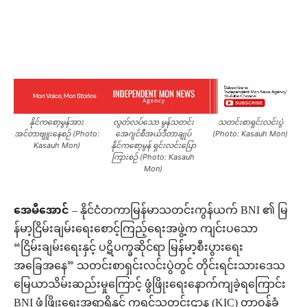
Facebook
X
Pinterest
WhatsAp
နိုင်ကစော့မွန်အား
လွတ်လပ်သော မွန်သတင်း
သတင်းစာရှင်းလင်းပွဲ
အင်တာဗျူးနေစဉ် (Photo:
အေဂျင်စီအယ်ဒီတာချုပ်
(Photo: Kasauh Mon)
Kasauh Mon)
နိုင်ကစော့မွန် ရှင်းလင်းပြော
ကြားစဉ် (Photo: Kasauh
Mon)
အေမီအောင်
– နိုင်ငံတကာမြန်မာသတင်းကွန်ယက် BNI ၏ မြ
န်မာ့ငြိမ်းချမ်းရေးစောင့်ကြည့်ရေးအဖွဲ့က ကျင်းပသော
“ငြိမ်းချမ်းရေးနှင့် ပဋိပက္ခဆိုင်ရာ မြန်မာ့စီးပွားရေး
အခြေအနေ” သတင်းစာရှင်းလင်းပွဲတွင် တိုင်းရင်းသားဒေသ
မြေယာသိမ်းဆည်းမှုကြောင့် ဖွံဖြိုးရေးနောက်ကျခဲ့ရကြောင်း
BNI ဖွံ့ဖြိုးရေးအရာရှိနှင့် ကရင်သတင်းဌာန (KIC) တာဝန်ခံ