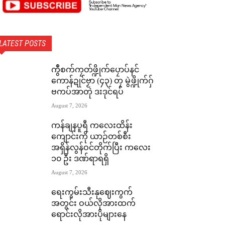
LATEST POSTS
ကွဳစက်ကၠတ်ဖ္ဍိုက်ပၠောပ်နင်
ကောန်ဍုင်ဗၟာ (၄၃) တၠ မွဲဖ္ဍိုက်ဂှ်
ဗကပ်အာတုဲ ဒးဒုင်ရပ်
August 7, 2026
ကန်ချနပူရီ ကလေးထိန်း
ကျောင်းကို ယာဉ်တစ်စီး
အရှိန်လွန်ဝင်တိုက်ပြီး ကလေး
၁၀ ဦး ဒဏ်ရာရရှိ
August 7, 2026
ရေးကွမ်းသီးနုဈေးကွက်
အတွင်း ဝယ်လိုအားထက်
ရောင်းလိုအားပိုများနေ