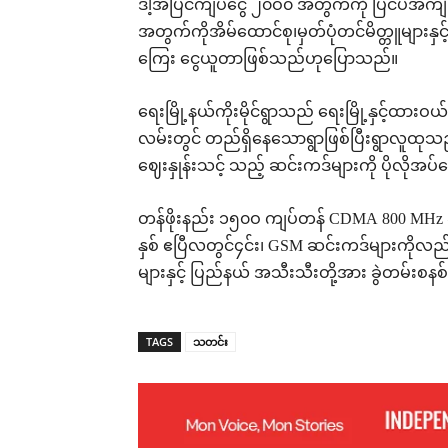
ဒါ့အပြင်ကျပ်ငွေ ၂၀ဝ၀ အတွက်ကို ပြင်ပအကျို
အတွက်ကိုအိမ်ထောင်စု၊မှတ်ပုံတင်မိတ္တူများနှင့
ကြေး ငွေယူတာဖြစ်သည်ဟုပြောသည်။
ရေးမြို့နယ်ကိုးမိုင်ရွာသည် ရေးမြို့နှင့်ထား
လမ်းတွင် တည်ရှိနေသောရွာဖြစ်ပြီးရွာလူထု
ဈေးနှုန်းသင့် သည့် ဆင်းကဒ်များကို ပိုလိ
တန်ဖိုးနည်း ၁၅၀ဝ ကျပ်တန် CDMA 800 MHz 
နှစ် ဧပြီလတွင်၄င်း၊ GSM ဆင်းကဒ်များကိုလည်း
များနှင့် ပြည်နယ် အသီးသီးတို့အား ခွဲတမ်းစနစ်
TAGS
သတင်း