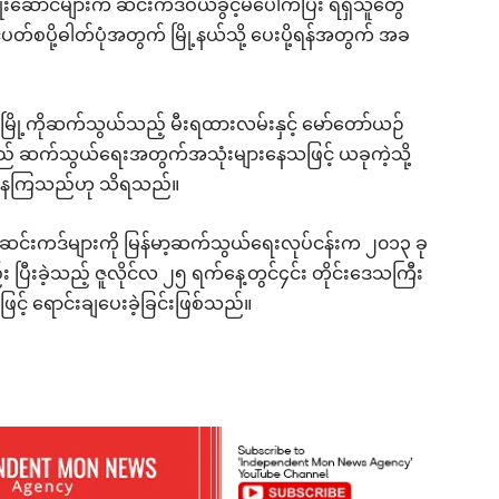
းဆောင်များက ဆင်းကဒ်ဝယ်ခွင့်မဲပေါက်ပြီး ရရှိသူတွေ
်ပတ်စပို့ဓါတ်ပုံအတွက် မြို့နယ်သို့ ပေးပို့ရန်အတွက် အခ
ဝယ်မြို့ကိုဆက်သွယ်သည့် မီးရထားလမ်းနှင့် မော်တော်ယဉ်
သည် ဆက်သွယ်ရေးအတွက်အသုံးများနေသဖြင့် ယခုကဲ့သို့
ုအပ်နေကြသည်ဟု သိရသည်။
ဆင်းကဒ်များကို မြန်မာ့ဆက်သွယ်ရေးလုပ်ငန်းက ၂၀၁၃ ခု
 ပြီးခဲ့သည့် ဇူလိုင်လ ၂၅ ရက်နေ့တွင်၄င်း တိုင်းဒေသကြီး
ဖြင့် ရောင်းချပေးခဲ့ခြင်းဖြစ်သည်။