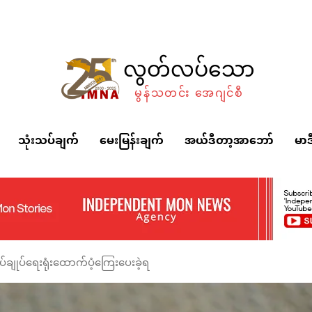
လွတ်လပ်သော
မွန်သတင်း အေဂျင်စီ
သုံးသပ်ချက်
မေးမြန်းချက်
အယ်ဒီတာ့အာဘော်
မာဒ
်ချုပ်ရေးရုံးထောက်ပံ့ကြေးပေးခဲ့ရ