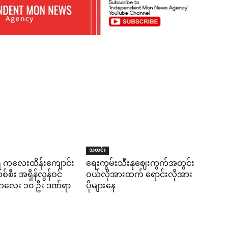
သတင်း
ရီ ကလေးထိန်းကျောင်း
ရေးကွမ်းသီးနုဈေးကွက်အတွင်း
်စီး အရှိန်လွန်ဝင်
ဝယ်လိုအားထက် ရောင်းလိုအား
း ကလေး ၁၀ ဦး ဒဏ်ရာ
ပိုများနေ