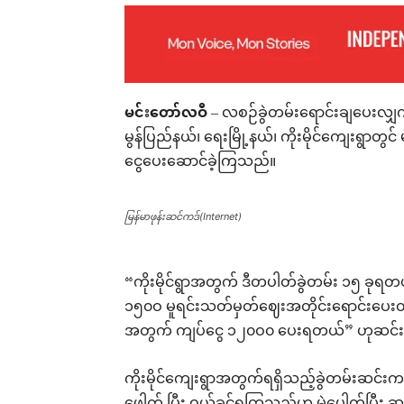
မင်းတော်လဝီ
– လစဉ်ခွဲတမ်းရောင်းချပေးလျှက
မွန်ပြည်နယ်၊ ရေးမြို့နယ်၊ ကိုးမိုင်ကျေးရွာတ
ငွေပေးဆောင်ခဲ့ကြသည်။
မြန်မာဖုန်းဆင်ကဒ်(Internet)
“ကိုးမိုင်ရွာအတွက် ဒီတပါတ်ခွဲတမ်း ၁၅ ခုရတယ်၊
၁၅၀ဝ မူရင်းသတ်မှတ်ဈေးအတိုင်းရောင်းပေးတယ်
အတွက် ကျပ်ငွေ ၁၂၀ဝ၀ ပေးရတယ်” ဟုဆင်း
ကိုးမိုင်ကျေးရွာအတွက်ရရှိသည့်ခွဲတမ်းဆင်း