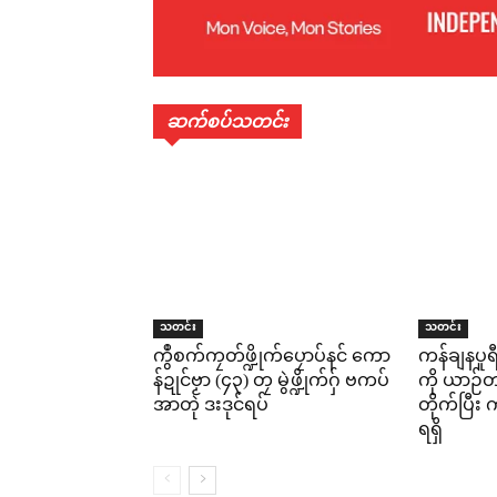
ဆက်စပ်သတင်း
သတင်း
သတင်း
ကွဳစက်ကၠတ်ဖ္ဍိုက်ပၠောပ်နင် ကော
ကန်ချနပူ
န်ဍုင်ဗၟာ (၄၃) တၠ မွဲဖ္ဍိုက်ဂှ် ဗကပ်
ကို ယာဉ်တစ
အာတုဲ ဒးဒုင်ရပ်
တိုက်ပြီ
ရရှိ