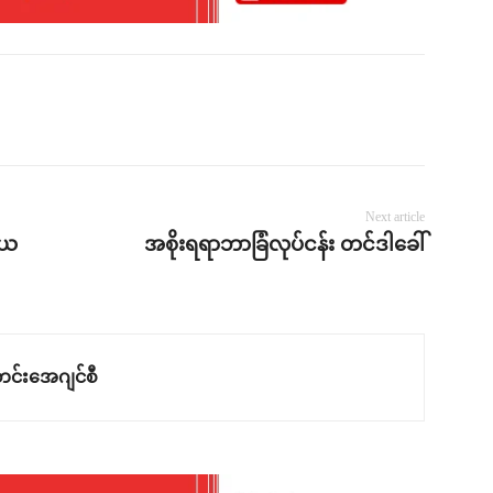
Next article
ိယ
အစိုးရရာဘာခြံလုပ်ငန်း တင်ဒါခေါ်
င်းအေဂျင်စီ