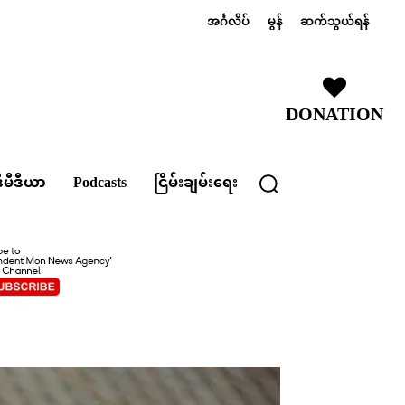
အင်္ဂလိပ်
မွန်
ဆက်သွယ်ရန်
DONATION
ီမီဒီယာ
Podcasts
ငြိမ်းချမ်းရေး