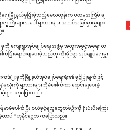
း ဆင်းကဒ်ဝယ်ခွင့်ရသည့်ရွာသားတဦးက ပြောသည်။
ကိုရေးမြို့နယ်မှပြီးခဲ့သည့်မေလတုန်းက ပထမအကြိမ် ချ
၍ရွာလူကြီးများအပေါ် ရွာသားများ အထင်အမြင်မှားမှုများ
်။
ခုကို ကျေးရွာအုပ်ချုပ်ရေးအဖွဲ့မှ အထူးအခွင့်အရေး တ
်ပြီးရောင်းချပေးခဲ့သည်ဟု ကိုးမိုင်ရွာ အုပ်ချုပ်ရေးမှူး
ဒ်(၂)ခုကိုမြို့နယ်အုပ်ချုပ်ရေးရုံး၏ ခွင့်ပြုချက်ဖြင့်
ခုလုံးကို ရွာသားများကိုမဲဖေါက်ကာ ရောင်းချပေးခဲ့
းဆော်ခဲ့ရတာဟုပြောသည်။
ာမဲပေါက်ပြီး ဝယ်ခွင့်ရသူတွေတစ်ဦးကို ရုံးပံးပိုးကြေး
ာ်ခဲ့တာပါ”ဟုနိုင်ရွှေဘ ကပြောသည်။