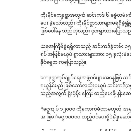
ဖေါက် ပြီး ဝယ်ခွင့်ရကြသည်ဟု မဲပေါက်ပြီ
ကိုးမိုင်ကျေးရွာအတွက် ဆင်းကဒ် ၆ ခုခွဲတမ်း
ပေး ခဲ့သော်လည်း ကိုးမိုင်ရွာသားများမရရှိခဲ့
ဖြစ်ပေါ်နေ သည်ဟုလည်း ၄င်းရွာသားပြောသည
ယခုအကြိမ်ခွဲရရှိလာသည့် ဆင်းကဒ်ခွဲတမ်း ၁၅ 
ရပ် အဖြစ်မယူပဲ ရွာသားများအား ၁၅ ခုလုံးမဲဖေါက
နိုင်ရွှေဘ ကပြောသည်။
ကျေးရွာအုပ်ချုပ်ရေးအဖွဲ့ဝင်များအနေဖြင့် ဆင်းက
ရယူနိုင်မည် ဖြစ်သော်လည်းမယူပဲ ဆင်းကဒ်(၁၅)
သည့်အတွက် ရုံးပံ့ပိုး ကြေး ထည့်ပေးဖို့ နှို
“ငွေကျပ် ၁၂၀ဝ၀ ကိုကောက်ခံတာမဟုတ် ၊အမှန်မှ
အ ဖြစ ်ငွေ ၁၀ဝ၀ဝ ထည့်ဝင်ပေးဖို့ပဲနှိုုးဆေ