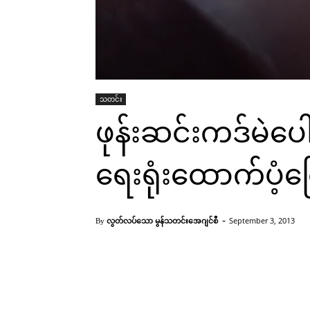
သတင်း
ဖုန်းဆင်းကဒ်မဲပေ
ရေးရုံးထောက်ပံ့က
-
လွတ်လပ်သော မွန်သတင်းအေဂျင်စီ
September 3, 2013
By
မြန်မာဖုန်းဆင်ကဒ်(Internet)
Facebook
X
Pinterest