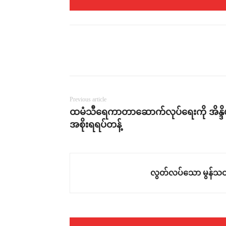
Previous article
ထမံသီရေကာတာဆောက်လုပ်ရေးကို အိန္ဒ
အစိုးရရပ်တန့်
လွတ်လပ်သော မွန်သတ