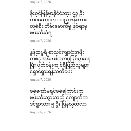
August 7, 2026
ခိုးဝင်မြန်မာနိုင်ငံသား ၄၃ ဦး
တင်ဆောင်လာသည့် ဗန်းကား
တစ်စီး တိမ်းမှောက်မှုဖြစ်ရာမှ
ဖမ်းဆီးခံရ
August 7, 2026
နွန်ထပူရီ စာသင်ကျာင်းအနီး
တစ်ခုအနီး ပစ်ခတ်မှုဖြစ်ပွားနေ
ပြီး ပတ်ဝန်းကျင်ရှိပြည်သူများ
ရှောင်ရှားရန်သတိပေး
August 7, 2026
စစ်ကော်မရှင်စစ်ကြောင်းက
ဖမ်းဆီးသွားသည့် ကျောက်က
ဒင်ရွာသား ၅ ဦး ပြန်လွတ်လာ
August 6, 2026