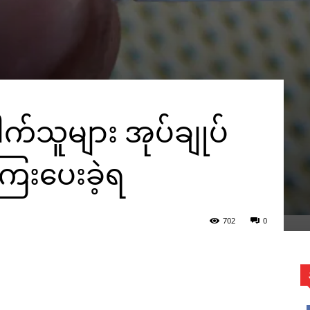
ါက်သူများ အုပ်ချုပ်
ြေးပေးခဲ့ရ
702
0
WhatsApp