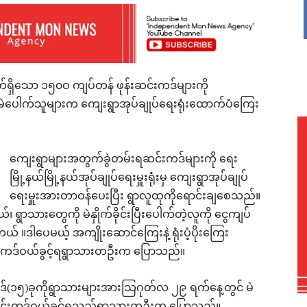
်ရှိသော ၁၅၀ဝ ကျပ်တန် ဖုန်းဆင်းကဒ်များကို
ွင် မဲပေါက်သူများက ကျေးရွာအုပ်ချုပ်ရေးရုံးထောက်ပံကြေး
ကျေးရွာများအတွက်ခွဲတမ်းရဆင်းကဒ်များကို ရေး
မြို့နယ်မြို့နယ်အုပ်ချုပ်ရေးမှူးရုံးမှ ကျေးရွာအုပ်ချုပ်
ရေးမှူးအားတာဝန်ပေးပြီး ရွာလူထုကိုရောင်းချစေသည်။
 ရွာသားတွေကို မဲနှိုက်ခိုင်းပြီးပေါက်တဲ့လူကို ငွေကျပ်
 ။ဒါပေမယ့် အကျိုးဆောင်ကြေးနဲ့ ရုံးပံ့ပိုးကြေး
ကဒ်ဝယ်ခွင့်ရရွာသားတဦးက ပြောသည်။
ကဒ်(၁၅)ခုကိုရွာသားများအားသြဂုတ်လ ၂၉ ရက်နေ့တွင် မဲ