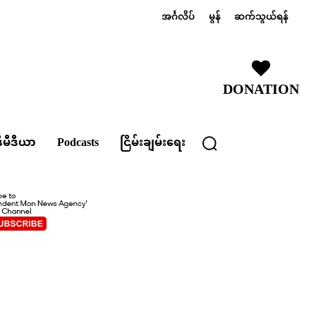
အင်္ဂလိပ်
မွန်
ဆက်သွယ်ရန်
DONATION
ီမီဒီယာ
Podcasts
ငြိမ်းချမ်းရေး