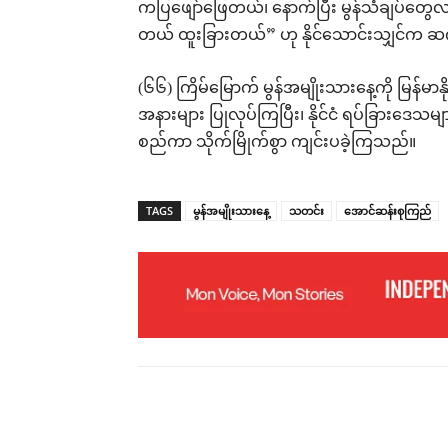
ကပြဖျော်ဖြေတယ်၊ နောက်ပြီး မွန်သံချပ်တွေလ
တယ် ထူးခြားတယ်” ဟု နိုင်သောင်းသျှင်က 
(၆၆) ကြိမ်မြောက် မွန်အမျိုးသားနေ့ကို မြန်မာနိ
အနားများ ပြုလုပ်ကြပြီး၊ နိုင်ငံ ရပ်ခြားဒေသမျ
စည်ကာ သိုက်မြိုက်စွာ ကျင်းပခဲ့ကြသည်။
TAGS
မွန်အမျိုးသားနေ့
သတင်း
အောင်ဆန်းစုကြည်