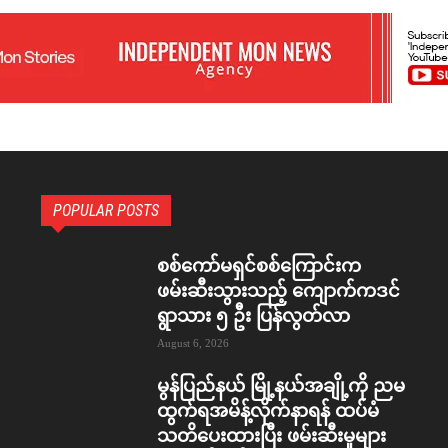
POPULAR POSTS
စစ်ကော်မရှင်စစ်ကြောင်းက
ဖမ်းဆီးသွားသည့် ကျောက်ကဒင်
ရွာသား ၅ ဦး ပြန်လွတ်လာ
August 6, 2026
မွန်ပြည်နယ် မြို့နယ်အချို့ကို ညမ
ထွက်ရအမိန့်လိုက်နာရန် ထပ်မံ
သတိပေးထားပြီး ဖမ်းဆီးမှုများ