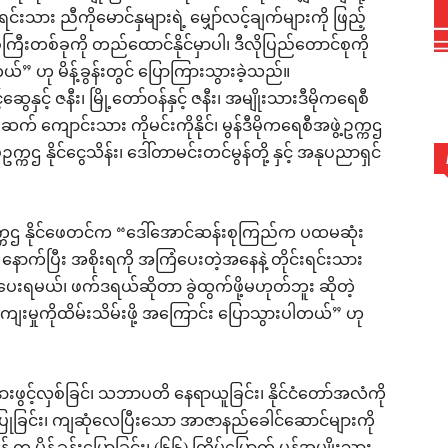
းရင်းသား ညီကိုမောင်နှများရဲ့ မျှော်လင့်ချက်များကို ဖြည့်
ြီးတစ်ခုကို တည်ထောင်နိုင်မှာပါ၊ ဒီလိုပြည်တောင်စုကို
်” ဟု မိန့်ခွန်းတွင် ပြောကြားသွားခဲ့သည်။
ဆွေနှင့် ဇနီး၊ မြို့တော်ဝန်နှင့် ဇနီး၊ အမျိုးသားဒီမိုကရေစီ
ဆက် ကျောင်းသား ကိုမင်းကိုနိုင်၊ မွန်ဒီမိုကရေစီအဖွဲ့ဥက္ကဌ
ဥက္ကဌ နိုင်ငွေသိန်း၊ ဒေါ်တာမင်းတင်မွန်တို့ နှင့် အနုပညာရှင်
ဥက္ကဌ နိုင်ဖေတင်က “ဒေါ်အောင်ဆန်းစုကြည်က ပထမဆုံး
၊ နောက်ပြီး အစိုးရကို အကြံပေးတဲ့အနေနဲ့ တိုင်းရင်းသား
ပေးရမယ်၊ ဖက်ဒရယ်ဆိုတာ ခွဲထွက်ဖို့မဟုတ်ဘူး ဆိုတဲ့
ျေးမှုကိုထိမ်းသိမ်းဖို့ အကြောင်း ပြောသွားပါတယ်” ဟု
းဖွင့်လှစ်ခြင်၊ သဘာပတိ နေရာယူခြင်း၊ နိုင်ငံတော်အလံကို
ြုခြင်း၊ ကျဆုံလေပြီးသော အာဇာနည်ခေါင်ဆောင်များကို