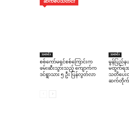
ဆက်စပ်သတင်း
သတင်း
သတင်း
စစ်ကော်မရှင်စစ်ကြောင်းက
မွန်ပြည်နယ
ဖမ်းဆီးသွားသည့် ကျောက်က
မထွက်ရအမိ
ဒင်ရွာသား ၅ ဦး ပြန်လွတ်လာ
သတိပေးထား
ဆက်တိုက်