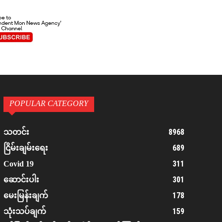
POPULAR CATEGORY
8968
သတင်း
689
ငြိမ်းချမ်းရေး
311
Covid 19
301
ဆောင်းပါး
178
မေးမြန်းချက်
159
သုံးသပ်ချက်