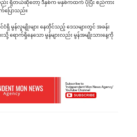
ည်း ရှိတယ်ဆိုတော့ ဒီနှစ်က မနှစ်ကထက် ပိုပြီး စည်ကား
ဆက်ပြောသည်။
ုင်ငံရှိ မွန်လူမျိုးများ နေထိုင်သည့် ဒေသများတွင် အခန်း
ားသို့ ရောက်ရှိနေသော မွန်များလည်း မွန်အမျိုးသားနေ့ကို