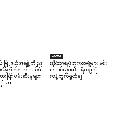
သတင်း
် မြို့နယ်အချို့ကို ည
ထိုင်းအရပ်ဘက်အဖွဲ့များ မင်း
န့်လိုက်နာရန် ထပ်မံ
အောင်လှိုင်၏ ခရီးစဉ်ကို
ပြီး ဖမ်းဆီးမှုများ
ကန့်ကွက်ရှုတ်ချ
ရှိလာ