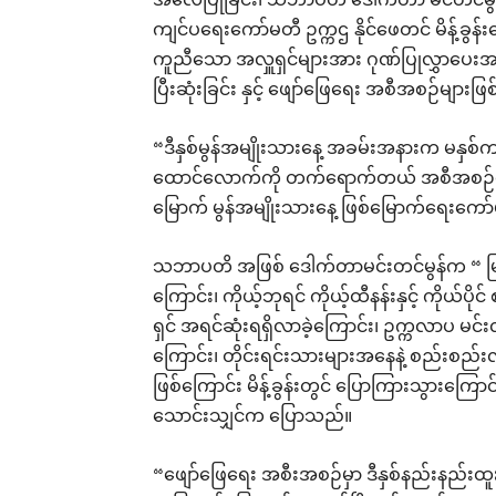
အလေပြုခြင်း၊ သဘာပတိ ဒေါ်က်တာ မင်တင်မွန် က 
ကျင်ပရေးကော်မတီ ဥက္ကဌ နိုင်ဖေတင် မိန့်ခွန်းပြေ
ကူညီသော အလှူရှင်များအား ဂုဏ်ပြုလွှာပေးအပ
ပြီးဆုံးခြင်း နှင့် ဖျော်ဖြေရေး အစီအစဉ်မျ
“ဒီနှစ်မွန်အမျိုးသားနေ့ အခမ်းအနားက မနှစ
ထောင်လောက်ကို တက်ရောက်တယ် အစီအစဉ်တ
မြောက် မွန်အမျိုးသားနေ့ ဖြစ်မြောက်ရေးကေ
သဘာပတိ အဖြစ် ဒေါက်တာမင်းတင်မွန်က “ မြန်မာ
ကြောင်း၊ ကိုယ့်ဘုရင် ကိုယ့်ထီနန်းနှင့် ကိုယ်ပို
ရှင် အရင်ဆုံးရရှိလာခဲ့ကြောင်း၊ ဥက္ကလာပ မ
ကြောင်း၊ တိုင်းရင်းသားများအနေနဲ့ စည်းစည
ဖြစ်ကြောင်း မိန့်ခွန်းတွင် ပြောကြားသွားကြော
သောင်းသျှင်က ပြောသည်။
“ဖျော်ဖြေရေး အစီးအစဉ်မှာ ဒီနှစ်နည်းနည်းထူ