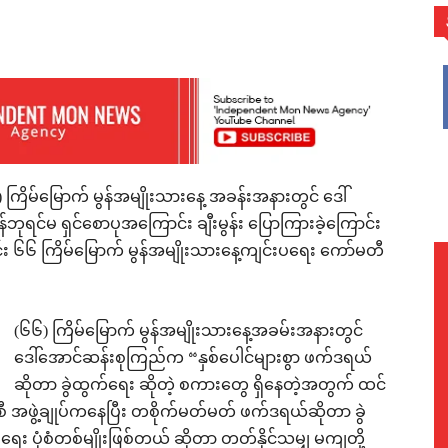
WhatsApp
၆) ကြိမ်မြောက် မွန်အမျိုးသားနေ့ အခန်းအနားတွင် ဒေါ်
န်ဘုရင်မ ရှင်စောပုအကြောင်း ချီးမွန်း ပြောကြားခဲ့ကြောင်း
်း ၆၆ ကြိမ်မြောက် မွန်အမျိုးသားနေ့ကျင်းပရေး ကော်မတီ
(၆၆) ကြိမ်မြောက် မွန်အမျိုးသားနေ့အခမ်းအနားတွင်
ဒေါ်အောင်ဆန်းစုကြည်က “နှစ်ပေါင်များစွာ ဖက်ဒရယ်
ဆိုတာ ခွဲထွက်ရေး ဆိုတဲ့ စကားတွေ ရှိနေတဲ့အတွက် ထင်
စီ အဖွဲ့ချုပ်ကနေပြီး တစိုက်မတ်မတ် ဖက်ဒရယ်ဆိုတာ ခွဲ
း ပုံစံတစ်မျိုးဖြစ်တယ် ဆိုတာ တတ်နိုင်သမျှ မကျတို့