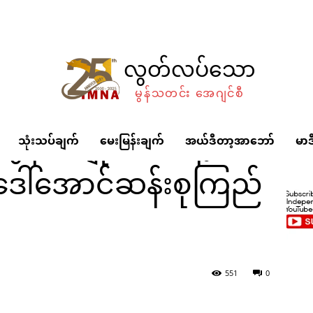
လွတ်လပ်သော
မွန်သတင်း အေဂျင်စီ
 မွန်အမျိုးသားနေ့
သုံးသပ်ချက်
မေးမြန်းချက်
အယ်ဒီတာ့အာဘော်
မာဒ
ဒေါ်အောင်ဆန်းစုကြည်
ားနေ့အခမ်းအနားတွင် ဒေါ်အောင်ဆန်းစုကြည် မိန့်ခွန်ပြောကြား
551
0