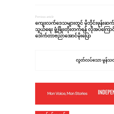
Previous article
ကျေးလက်ဒေသများတွင် မိုဘိုင်းဖုန်းဆက
သွယ်ရေး ဖွံ့ဖြိုးတိုးတက်ရန် လိုအပ်ကြောင
ဒေါက်တာဗညာအောင်မိုးပြော
လွတ်လပ်သော မွန်သတ