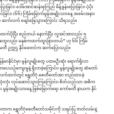
မိန့်ခွန်းပြောခြင်း၊ (၆၆) ကြိမ်မြောက် မွန်အမျိုးသား
ာခြင်း၊ ဒေါ်အောင်ဆန်းစုကြည် မိန့်ခွန်းပြောခြင်း၊ ပံ့ပိုး
်ခြင်း၊ (၆၆) ကြိမ်မြောက်မွန်အမျိုးသားနေ့ အခမ်းအနား
ားဖြစ် ဆက်လက် ဖျော်ဖြေသွားကြောင်း သိရသည်။
်ကထက်ပိုပြီး စည်တယ် နောက်ပြီး လူအင်အာလည်း ၅
ွေလည်း မနှစ်ကထက်ထူးခြားတယ်” ဟု ၆၆ ကြိမ်
ာ်မတီ ဥက္ကဌ နိုင်ဖေတင်က ဆက်ပြောသည်။
နိုင်ငံမှာ မွန်လူမျိုးတွေ ပထမဦးဆုံး ရောက်ရှိလာ
င် စာပေယဉ်ကျေးမှုနဲ့ ရှိလာခဲ့ကြောင်း၊ မွန်လူမျိုးတွေ ဆံတော်
င်းလက်ထက်တွင် ရွှေတိဂုံ စေတီတော်အာ တည်ထားခဲ့
်းလုံးလုံး လုပ်ဆောင်သွားကြကြောင်း၊ စိတ်သည်သာ အဓိက
င်း မွန်အမျိုးသားနေ့ ဖြစ်မြောက်ရေး ကော်မတီ နာယက နိုင်
းတာက ရွှေတိဂုံစေတီတော်သမိုင်းကို သရုပ်ပြ ဇာတ်လမ်းနဲ့