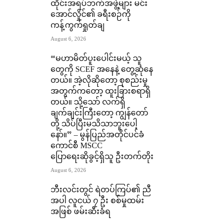
ထိုင်းအရပ်ဘက်အဖွဲ့များ မင်း
အောင်လှိုင်၏ ခရီးစဉ်ကို
ကန့်ကွက်ရှုတ်ချ
August 6, 2026
“မဟာမိတ်ပူးပေါင်းမယ့် သူ
တွေကို SCEF အနေနဲ့ တွေ့ဆုံနေ
တယ်။ အဲ့လိုဆိုတော့ စုစည်းမှု
အတွက်ကတော့ ထူးခြားစရာရှိ
တယ်။ သို့သော် လက်ရှိ
ချက်ချင်းကြီးတော့ ကျွန်တော်
တို့ သိပ်ပြီးမသိသာဘူးပေါ့
နော်။” – မွန်ပြည်အတိုင်ပင်ခံ
ကောင်စီ MSCC
ပြောရေးဆိုခွင့်ရှိသူ ဦးတက်တိုး
August 6, 2026
ဘီးလင်းတွင် ရဲတပ်ကြပ်၏ ညီ
အပါ လူငယ် ၇ ဦး စစ်မှုထမ်း
အဖြစ် ဖမ်းဆီးခံရ