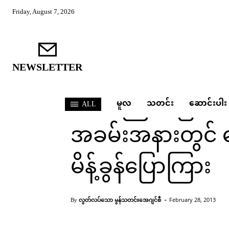
Friday, August 7, 2026
NEWSLETTER
သတင်း
(၆၆) ကြိမ်မြောက်
မူလ
သတင်း
ဆောင်းပါး
ALL
အခမ်းအနားတွင် 
မိန့်ခွန်ပြောကြား
Home
သတင်း
(၆၆) ကြိမ်မြောက် မွန်အမျိုးသ
-
လွတ်လပ်သော မွန်သတင်းအေဂျင်စီ
February 28, 2013
By