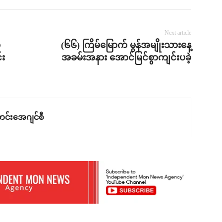
Next article
်
(၆၆) ကြိမ်မြောက် မွန်အမျိုးသားနေ့
်း
အခမ်းအနား အောင်မြင်စွာကျင်းပခဲ့
င်းအေဂျင်စီ