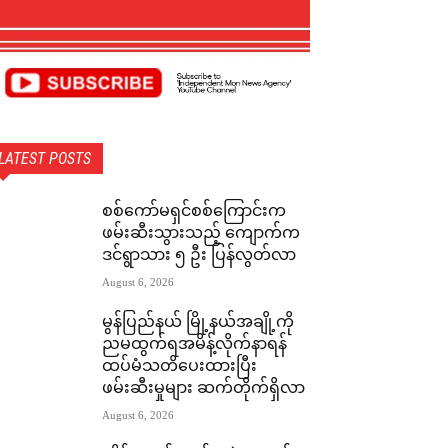
LATEST POSTS
စစ်ကော်မရှင်စစ်ကြောင်းက
ဖမ်းဆီးသွားသည့် ကျောက်က
ဒင်ရွာသား ၅ ဦး ပြန်လွတ်လာ
August 6, 2026
မွန်ပြည်နယ် မြို့နယ်အချို့ကို
ညမထွက်ရအမိန့်လိုက်နာရန်
ထပ်မံသတိပေးထားပြီး
ဖမ်းဆီးမှုများ ဆက်တိုက်ရှိလာ
August 6, 2026