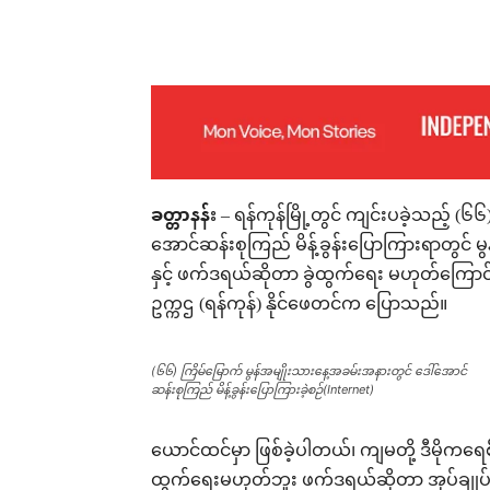
Facebook
X
Pinterest
ခတ္တာနန်း
– ရန်ကုန်မြို့တွင် ကျင်းပခဲ့သည့် (၆
အောင်ဆန်းစုကြည် မိန့်ခွန်းပြောကြားရာတွင် မွ
နှင့် ဖက်ဒရယ်ဆိုတာ ခွဲထွက်ရေး မဟုတ်ကြောင
ဥက္ကဌ (ရန်ကုန်) နိုင်ဖေတင်က ပြောသည်။
(၆၆) ကြိမ်မြောက် မွန်အမျိုးသားနေ့အခမ်းအနားတွင် ဒေါ်အောင်
ဆန်းစုကြည် မိန့်ခွန်းပြောကြားခဲ့စဉ်(Internet)
ယောင်ထင်မှာ ဖြစ်ခဲ့ပါတယ်၊ ကျမတို့ ဒီမိုကရေ
ထွက်ရေးမဟုတ်ဘူး ဖက်ဒရယ်ဆိုတာ အုပ်ချုပ်ရေ