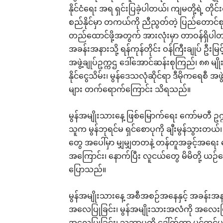
နိုင်ငံရေး အရ ရှင်းပြခဲ့ပါတယ်၊ ကျမတို့ရဲ့ တိုင်
စည်နိုင်မှာ တကယ်ကို ညီညွတ်တဲ့ ပြည်တောင်စုက
တည်ထောင်ဖို့အတွက် အားလုံးမှာ တာဝန်ရှိပါတယ
အခန်းအနားသို့ ရန်ကုန်တိုင်း ဝန်ကြီးချုပ် ဦးမြင့်
အဖွဲ့ချုပ်ဥက္ကဌ ဒေါ်အောင်ဆန်းစုကြည်၊ ၈၈ မျိုး
နိုင်ငွေသိမ်း၊ မွန်ဒေသလုံဆိုင်ရာ ဒီမိုကရေစီ အဖွဲ
များ တက်ရောက်ကြောင်း သိရသည်။
မွန်အမျိုးသားနေ့ ဖြစ်မြောက်ရေး ကော်မတီ 
သူက မွန်ဘုရင်မ ရှင်စောပုကို ချီးမွန်သွားတယ်
တွေ အပေါ်မှာ မျှမျှတတနဲ့ တန်တူအခွင့်အရေး 
အကြောင်း၊ နောက်ပြီး လူငယ်တွေ မိမိတို့ ယဉ်က
ပြောသည်။
မွန်အမျိုးသားနေ့ အစီအစဉ်အနေနှင့် အခန်းအနာ
အလေပြုခြင်း၊ မွန်အမျိုးသားအလံကို အလေးပ