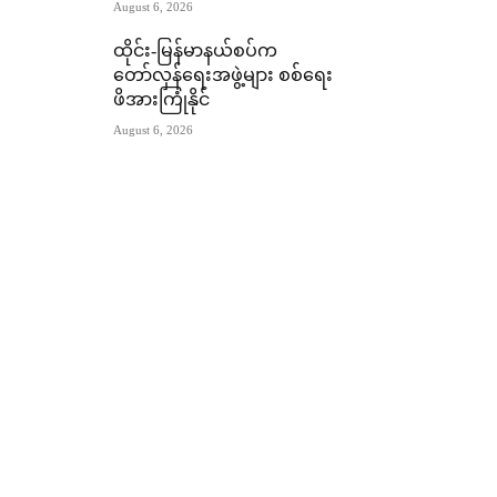
August 6, 2026
ထိုင်း-မြန်မာနယ်စပ်က
တော်လှန်ရေးအဖွဲ့များ စစ်ရေး
ဖိအားကြုံနိုင်
August 6, 2026