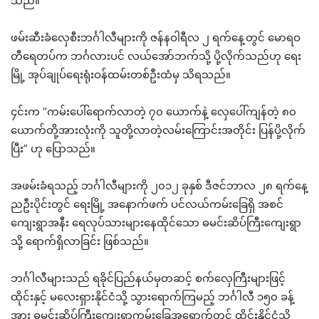
သည်။
ဖမ်းဆီးခံလှေစီးဘင်္ဂါလီများကို ဇန်နဝါရီလ ၂ ရက်နေ့တွင် မောရဝ
တီရေတပ်က ဘင်္ဂလားပင် လယ်အော်ဘက်သို့ ပို့လိုက်သည်ဟု ရေး
မြို့ အုပ်ချုပ်ရေးရုံးဝန်ထမ်းတစ်ဦးထံမှ သိရသည်။
၄င်းက “ကမ်းပေါ်ရောက်လာတဲ့ ၇၀ ယောက်နဲ့ လှေပေါ်ကျန်တဲ့ ၈၀
ယောက်တို့အားလုံးကို သူတို့လာတဲ့လမ်းကြောင်းအတိုင်း ပြန်ပို့လိုက်
ပြီး” ဟု ပြောသည်။
အဖမ်းခံရသည့် ဘင်္ဂါလီများကို ၂၀၁၂ ခုနှစ် ဒီဇင်ဘာလ ၂၈ ရက်နေ့
ညဦးပိုင်းတွင် ရေးမြို့ အနောက်ဖက် ပင်လယ်ကမ်းခြေရှိ အစင်
ကျေးရွာအနီး ရေလုပ်သားများနေထိုင်သော ဓမင်းဆိပ်ကြီးကျေးရွာ
သို့ ရောက်ရှိလာခြင်း ဖြစ်သည်။
ဘင်္ဂါလီများသည် ရခိုင်ပြည်နယ်မှတဆင့် စက်လှေကြီးများဖြင့်
ထိုင်းနှင့် မလေးရှားနိုင်ငံသို့ သွားရောက်ကြမည့် ဘင်္ဂါလီ ၁၅၀ ခန့်
အား ဓမင်းဆိပ်ကြီးကျေးရွာကမ်းခြေအရောက်တွင် ထိုင်းနိုင်ငံသို့