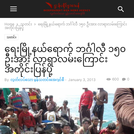
Home
သတင်း
ရေးမြို့နယ်ရောက် ဘင်္ဂါလီ ၁၅၀ ဦးအား လာရာလမ်းကြောင်း
အတိုင်းပြန်ပို့
သတင်း
ရေးမြို့နယ်ရောက် ဘင်္ဂါလီ ၁၅၀
ဦးအား လာရာလမ်းကြောင်း
အတိုင်းပြန်ပို့
600
0
By
လွတ်လပ်သော မွန်သတင်းအေဂျင်စီ
-
January 3, 2013