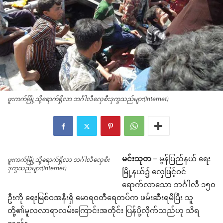
ဖူးကက်မြို့သို့ရောက်ရှိလာ ဘင်္ဂါလီလှေစီးဒုက္ခသည်များ(Internet)
မင်းသုတ
– မွန်ပြည်နယ် ရေး
ဖူးကက်မြို့သို့ရောက်ရှိလာ ဘင်္ဂါလီလှေစီး
ဒုက္ခသည်များ(Internet)
မြို့နယ်၌ လှေဖြင့်ဝင်
ရောက်လာသော ဘင်္ဂါလီ ၁၅၀
ဦးကို ရေးမြစ်ဝအနီးရှိ မောရဝတီရေတပ်က ဖမ်းဆီးရမိပြီး သူ
တို့၏မူလလာရာလမ်းကြောင်းအတိုင်း ပြန်ပို့လိုက်သည်ဟု သိရ