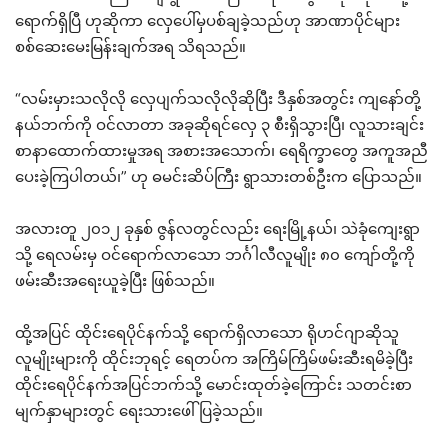
ရောက်ရှိပြီ ဟုဆိုကာ လှေပေါ်မှပစ်ချခဲ့သည်ဟု အာဏာပိုင်များ
စစ်ဆေးမေးမြန်းချက်အရ သိရသည်။
“လမ်းမှားသလိုလို လှေပျက်သလိုလိုဆိုပြီး ဒီနှစ်အတွင်း ကျနော်တို့
နယ်ဘက်ကို ဝင်လာတာ အခုဆိုရင်လှေ ၃ စီးရှိသွားပြီ၊ လူသားချင်း
စာနာထောက်ထားမှုအရ အစားအသောက်၊ ရေရိက္ခာတွေ အကူအညီ
ပေးခဲ့ကြပါတယ်၊” ဟု ဓမင်းဆိပ်ကြီး ရွာသားတစ်ဦးက ပြောသည်။
အလားတူ ၂၀၁၂ ခုနှစ် ဇွန်လတွင်လည်း ရေးမြို့နယ်၊ သဲခုံကျေးရွာ
သို့ ရေလမ်းမှ ဝင်ရောက်လာသော ဘင်္ဂါလီလူမျိုး ၈၀ ကျော်တို့ကို
ဖမ်းဆီးအရေးယူခဲ့ပြီး ဖြစ်သည်။
ထို့အပြင် ထိုင်းရေပိုင်နက်သို့ ရောက်ရှိလာသော ရိုဟင်ဂျာဆိုသူ
လူမျိုးများကို ထိုင်းဘုရင့် ရေတပ်က အကြိမ်ကြိမ်ဖမ်းဆီးရမိခဲ့ပြီး
ထိုင်းရေပိုင်နက်အပြင်ဘက်သို့ မောင်းထုတ်ခဲ့ကြောင်း သတင်းစာ
မျက်နှာများတွင် ရေးသားဖေါ်ပြခဲ့သည်။