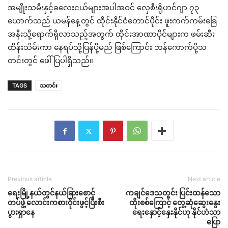
အမျိုးသမီးနှင့်ခလေးငယ်များအပါအဝင် လှေစီးရိုဟင်ဂျာ ၇၃
ယောက်သည် ယမန်နေ့တွင် ထိုင်းနိုင်ငံတောင်ပိုင်း ဖူးကက်ကမ်းခြေ
အနီးသို့ရောက်ရှိလာသည့်အတွက် ထိုင်းအာဏာပိုင်များက ဖမ်းဆီး
ထိန်းသိမ်းကာ နေရပ်သို့ပြန်ပို့မည် ဖြစ်ကြောင်း ဘန်ကောက်ပို့သ
တင်းတွင် ဖေါ်ပြပါရှိသည်။
TAGS
သတင်း
Previous article
Next article
ရေးမြို့နယ်တွင်နယ်ခြားစောင့်
ကချင်ဒေသတွင်း ပြင်းထန်သော
တပ်ဖွဲ့ လောင်းကစားဝိုင်းဖွင့်ပြီးစီး
ထိုးစစ်ကြောင့် တွေ့ဆုံဆွေးနွေး
ပွားရှာနေ
ရေးနှောင့်နှေးနိုင်ဟု နိုင်ဟံသာ
ပြော