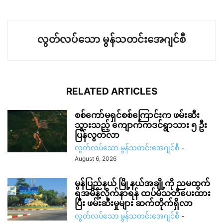
လွတ်လပ်သော မွန်သတင်းအေဂျင်စီ
RELATED ARTICLES
စစ်ကော်မရှင်စစ်ကြောင်းက ဖမ်းဆီး
သွားသည့် ကျောက်ကဒင်ရွာသား ၅ ဦး
ပြန်လွတ်လာ
လွတ်လပ်သော မွန်သတင်းအေဂျင်စီ
-
August 6, 2026
မွန်ပြည်နယ် မြို့နယ်အချို့ကို ညမထွက်
ရအမိန့်လိုက်နာရန် ထပ်မံသတိပေးထား
ပြီး ဖမ်းဆီးမှုများ ဆက်တိုက်ရှိလာ
လွတ်လပ်သော မွန်သတင်းအေဂျင်စီ
-