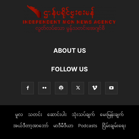
ABOUT US
FOLLOW US
မူလ
သတင်း
ဆောင်းပါး
သုံးသပ်ချက်
မေးမြန်းချက်
အယ်ဒီတာ့အာဘော်
မာဒီမီဒီယာ
Podcasts
ငြိမ်းချမ်းရေး