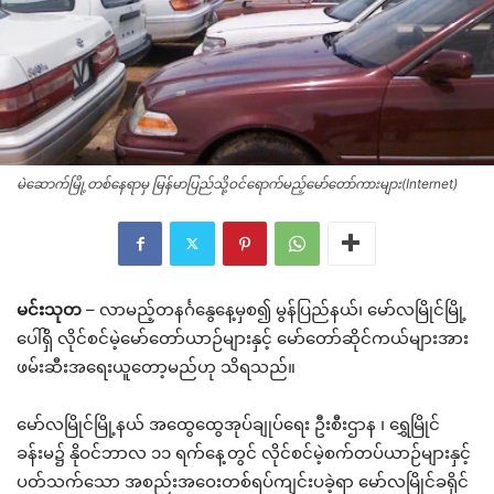
မဲဆောက်မြို့တစ်နေရာမှ မြန်မာပြည်သို့ဝင်ရောက်မည့်မော်တော်ကားများ(Internet)
မင်းသုတ
– လာမည့်တနင်္ဂနွေနေ့မှစ၍ မွန်ပြည်နယ်၊ မော်လမြိုင်မြို့
ပေါ်ရှိ လိုင်စင်မဲ့မော်တော်ယာဉ်များနှင့် မော်တော်ဆိုင်ကယ်များအား
ဖမ်းဆီးအရေးယူတော့မည်ဟု သိရသည်။
မော်လမြိုင်မြို့နယ် အထွေထွေအုပ်ချုပ်ရေး ဦးစီးဌာန ၊ ရွှေမြိုင်
ခန်းမ၌ နိုဝင်ဘာလ ၁၁ ရက်နေ့တွင် လိုင်စင်မဲ့စက်တပ်ယာဉ်များနှင့်
ပတ်သက်သော အစည်းအဝေးတစ်ရပ်ကျင်းပခဲ့ရာ မော်လမြိုင်ခရိုင်