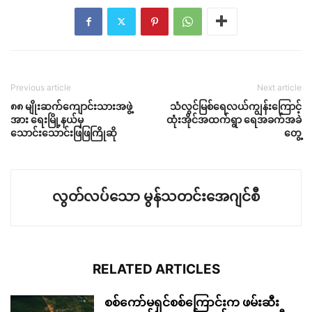
Previous article
Next article
၈၈ မျိုးဆက်ကျောင်းသားအဖွဲ့
သံလွင်မြစ်ရေလယ်ကျွန်းကြောင့်
အား ရေးမြို့နယ်မှ
ထုံးအိုင်အထက်ရွာ ရေအခက်အခဲ
သောင်းသောင်းဖြဖြကြိုဆို
တွေ့
လွတ်လပ်သော မွန်သတင်းအေဂျင်စီ
RELATED ARTICLES
စစ်ကော်မရှင်စစ်ကြောင်းက ဖမ်းဆီး