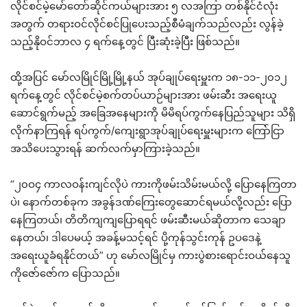
လိုင်စင်မဲ့မော်တော်ဆိုင်ကယ်များအား ၅ လအကြာ တစ်နိုင်ငံလုံး
အတွက် တရားဝင်လိုင်စင်ပြုပေးသည့်စီမံချက်သည်လည်း လွန်ခဲ့
သည့်နိုဝင်ဘာလ ၄ ရက်နေ့တွင် ပြီးဆုံးခဲ့ပြီး ဖြစ်သည်။
ထို့အပြင် မော်လမြိုင်မြို့မြို့နယ် အုပ်ချုပ်ရေးမှူးက ၁၈-၁၁-၂၀၁၂
ရက်နေ့တွင် လိုင်စင်မဲ့စက်တပ်ယာဉ်များအား ဖမ်းဆီး အရေးယူ
ဆောင်ရွက်မည့် အခြေအနေများကို မိမိရပ်ကွက်နေပြည်သူများ သိရှိ
လိုက်နာကြရန် ရပ်ကွက်/ကျေးရွာအုပ်ချုပ်ရေးမှူးများက ကြော်ငြာ
အသိပေးသွားရန် ဆက်လက်မှာကြားခဲ့သည်။
“၂၀ဝ၄ ကာလဝန်းကျင်လိုပဲ ကားကိုဖမ်းသိမ်းမယ်လို့ ပြောနေကြတာ
ပဲ၊ နောက်တစ်ခုက အခွန်ဒဏ်ကြေးတွေဆောင်ရမယ်လို့လည်း ပြော
နေကြတယ်၊ တိတိကျကျပြောရရင် ဖမ်းဆီးမယ်ဆိုတာက သေချာ
နေတယ်၊ ဒါပေမယ့် အခန့်မသင့်ရင် ပို့ကုန်သွင်းကုန် ဥပဒေနဲ့
အရေးယူခံရနိုင်တယ်” ဟု မော်လမြိုင်မှ ကားပွဲစားရောင်းဝယ်နေသူ
ကိုဇော်ဇော်က ပြောသည်။