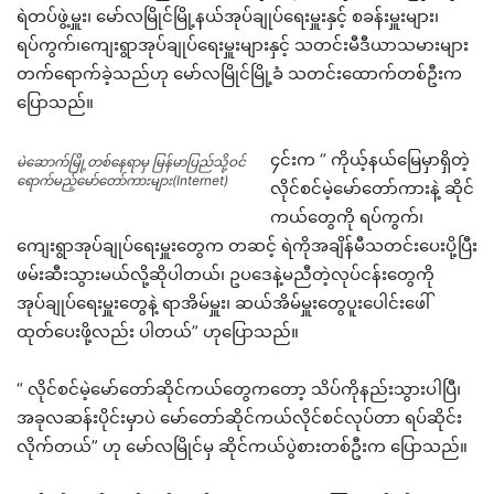
ရဲတပ်ဖွဲ့မှူး၊ မော်လမြိုင်မြို့နယ်အုပ်ချုပ်ရေးမှူးနှင့် စခန်းမှူးများ၊
ရပ်ကွက်၊ကျေးရွာအုပ်ချုပ်ရေးမှူးများနှင့် သတင်းမီဒီယာသမားများ
တက်ရောက်ခဲ့သည်ဟု မော်လမြိုင်မြို့ခံ သတင်းထောက်တစ်ဦးက
ပြောသည်။
၄င်းက “ ကိုယ့်နယ်မြေမှာရှိတဲ့
မဲဆောက်မြို့တစ်နေရာမှ မြန်မာပြည်သို့ဝင်
ရောက်မည့်မော်တော်ကားများ(Internet)
လိုင်စင်မဲ့မော်တော်ကားနဲ့ ဆိုင်
ကယ်တွေကို ရပ်ကွက်၊
ကျေးရွာအုပ်ချုပ်ရေးမှူးတွေက တဆင့် ရဲကိုအချိန်မီသတင်းပေးပို့ပြီး
ဖမ်းဆီးသွားမယ်လို့ဆိုပါတယ်၊ ဥပဒေနဲ့မညီတဲ့လုပ်ငန်းတွေကို
အုပ်ချုပ်ရေးမှူးတွေနဲ့ ရာအိမ်မှူး၊ ဆယ်အိမ်မှူးတွေပူးပေါင်းဖေါ်
ထုတ်ပေးဖို့လည်း ပါတယ်” ဟုပြောသည်။
“ လိုင်စင်မဲ့မော်တော်ဆိုင်ကယ်တွေကတော့ သိပ်ကိုနည်းသွားပါပြီ၊
အခုလဆန်းပိုင်းမှာပဲ မော်တော်ဆိုင်ကယ်လိုင်စင်လုပ်တာ ရပ်ဆိုင်း
လိုက်တယ်” ဟု မော်လမြိုင်မှ ဆိုင်ကယ်ပွဲစားတစ်ဦးက ပြောသည်။