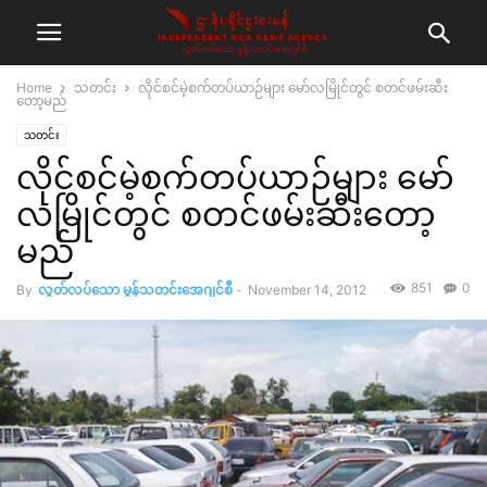
Home
သတင်း
လိုင်စင်မဲ့စက်တပ်ယာဉ်များ မော်လမြိုင်တွင် စတင်ဖမ်းဆီး
တော့မည်
သတင်း
လိုင်စင်မဲ့စက်တပ်ယာဉ်များ မော်
လမြိုင်တွင် စတင်ဖမ်းဆီးတော့
မည်
851
0
By
လွတ်လပ်သော မွန်သတင်းအေဂျင်စီ
-
November 14, 2012