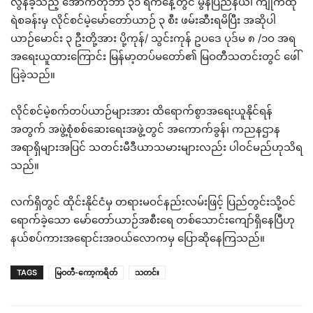
လွန်ခဲ့သည့် အောက်တိုဘာ ၃၁ ရက်နေ့တွင် မွန်ပြည်နယ်၊ ကျိုက်ထို
ရဲစခန်းမှ လိုင်စင်မဲ့မော်တော်ယာဉ် ၃ စီး ဖမ်းဆီးရမိပြီး အဆိုပါ
ယာဉ်မောင်း ၃ ဦးတို့အား ပို့ကုန်/ သွင်းကုန် ဥပဒေ ပုဒ်မ ၈ /၁ဝ အရ
အရေးယူထားကြောင်း မြန်မာ့တပ်မတော်၏ မြဝတီသတင်းတွင် ဖေါ်
ပြခဲ့သည်။
လိုင်စင်မဲ့စက်တပ်ယာဉ်များအား ထိရောက်စွာအရေးယူနိုင်ရန်
အတွက် အဖွဲ့စုံစစ်ဆေးရေးအဖွဲ့တွင် အကောက်ခွန်၊ ကညနဌာန
အရာရှိများအပြင် သတင်းမီဒီယာသမားများလည်း ပါဝင်မည်ဟုသိရ
သည်။
လက်ရှိတွင် ထိုင်းနိုင်ငံမှ တရားမဝင်နည်းလမ်းဖြင့် ပြည်တွင်းသို့ဝင်
ရောက်ခဲ့သော မော်တော်ယာဉ်အစီးရေ တစ်သောင်းကျော်ရှိနေပြီဟု
နယ်စပ်ကားအရောင်းအဝယ်လောကမှ ပြောဆိုနေကြသည်။
TAGS
မြဝတီ-ကော့ကရိတ်
သတင်း