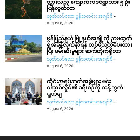
သွားသည့် ကျောက်ကဒင်ရွာသား ၅ ဦး
ပြန်လွတ်လာ
လွတ်လပ်သော မွန်သတင်းအေဂျင်စီ
-
August 6, 2026
မွန်ပြည်နယ် မြို့နယ်အချို့ကို ညမထွက်
ရအမိန့်လိုက်နာရန် ထပ်မံသတိပေးထား
ပြီး ဖမ်းဆီးမှုများ ဆက်တိုက်ရှိလာ
လွတ်လပ်သော မွန်သတင်းအေဂျင်စီ
-
August 6, 2026
ထိုင်းအရပ်ဘက်အဖွဲ့များ မင်း
အောင်လှိုင်၏ ခရီးစဉ်ကို ကန့်ကွက်
ရှုတ်ချ
လွတ်လပ်သော မွန်သတင်းအေဂျင်စီ
-
August 6, 2026