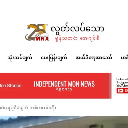
လွတ်လပ်သော
မွန်သတင်း အေဂျင်စီ
သုံးသပ်ချက်
မေးမြန်းချက်
အယ်ဒီတာ့အာဘော်
မာဒ
လုပ်သည့်စီမံချက် တစ်လထပ်တိုး