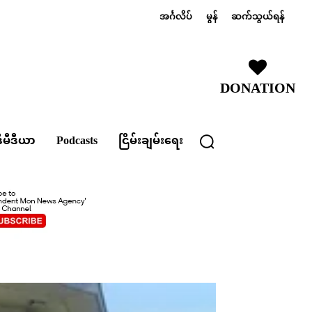
အင်္ဂလိပ်
မွန်
ဆက်သွယ်ရန်
DONATION
ီမီဒီယာ
Podcasts
ငြိမ်းချမ်းရေး