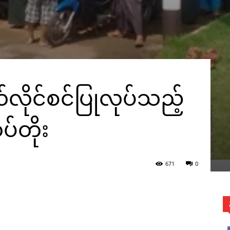
လိုင်စင်ပြုလုပ်သည့်
်တိုး
671
0
တစ်ခု(IMNA)
WhatsApp