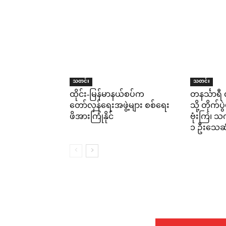
သတင်း
သတင်း
ထိုင်း-မြန်မာနယ်စပ်က
တနင်္သာရီ
တော်လှန်ရေးအဖွဲ့များ စစ်ရေး
သို့ တိုက်ပ
ဖိအားကြုံနိုင်
ဗုံးကြဲ၊ သ
၁ ဦးသေဆု