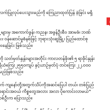
က်ပြုလုပ်ပေးသွားမည်ကို ကြေညာထုတ်ပြန် ခဲ့ခြင်း မရှိ
ို့များမှ အကောက်ခွန်၊ ကညန၊ အခွန်ဦးစီး၊ အာမခံ၊ ဘဏ်
 ဝန်ဆောင်မှုစံနစ်ဖြင့် ဘုရားသုံးဆူမြို့၊ ပြည်ထောင်စု
ပေးနေခြင်း ဖြစ်သည်။
ားကို သတ်မှတ်နှုန်းများအတိုင်း ကာလတန်ဖိုး၏ ၅ ရာခိုင်နှုန်း
မခံ ပရီယံကြေး၂၅၅၀ကျပ် နှင့်ယာဉ်မှတ်ပုံ တင်ကြေး ၂၂,ဝ၀ဝ
ရမည်ဖြစ်သည်။
တွက် ကျနော်တို့အတွက်သိပ်ကိုအဆင်ပြေပါ တယ်၊ တစ်ပြည်
က် အရောင်းအဝယ် ကိစ္စတွေအလား အလာ ပိုကောင်းလာမယ်”
သူတစ်ဦးက ပြောသည်။