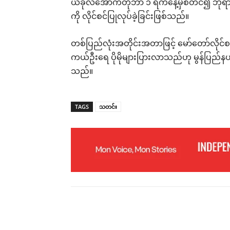
ယခုလအောက်တိုဘာ ၁ ရက်နေ့မှစတင်၍ ဘုရားသုံး
ကို လိုင်စင်ပြုလုပ်ခဲ့ခြင်းဖြစ်သည်။
တစ်ပြည်လုံးအတိုင်းအတာဖြင့် မော်တော်လိုင်စင် 
ကယ်ဦးရေ ပိုမိုများပြားလာသည်ဟု မွန်ပြည်နယ်၊ 
သည်။
TAGS
သတင်း