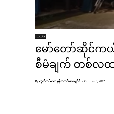
သတင်း
မော်တော်ဆိုင်ကယ်
စီမံချက် တစ်လထပ
-
လွတ်လပ်သော မွန်သတင်းအေဂျင်စီ
October 5, 2012
By
ဘုရားသုံးဆူမြို့ မော်တော်ဆိုင်ကယ်လိုင်စင်ပြုလုပ်နေသည့်မြင်ကွင်း
Facebook
X
Pinterest