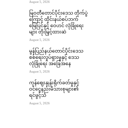
August 5, 2026
မြဝတီတောင်ပိုင်းဒေသ တိုက်ပွဲ
ကြောင့် ထိုင်းနယ်စပ်ဘက်
မြေပြင်နှင့် ဝေဟင် လုံခြုံရေး
များ တိုးမြှင့်ထားဆဲ
August 5, 2026
မွန်ပြည်နယ်တောင်ပိုင်းဒေသ
စစ်ရေးလှုပ်ရှားမှုနှင့် ဒေသ
လုံခြုံရေး အခြေအနေ
August 5, 2026
ကုန်ဈေးနှုန်းရိုက်ခတ်မှုနှင့်
ဝင်ငွေနည်းမိသားစုများ၏
ရင်ဖွင့်သံ
August 5, 2026