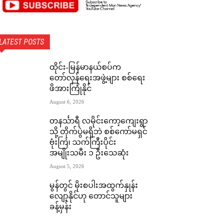
LATEST POSTS
ထိုင်း-မြန်မာနယ်စပ်က
တော်လှန်ရေးအဖွဲ့များ စစ်ရေး
ဖိအားကြုံနိုင်
August 6, 2026
တနင်္သာရီ လမိုင်းကော့ကျေးရွာ
သို့ တိုက်ပွဲမရှိဘဲ စစ်ကော်မရှင်
ဗုံးကြဲ၊ သက်ကြီးပိုင်း
အမျိုးသမီး ၁ ဦးသေဆုံး
August 5, 2026
မွန်တွင် မိုးစပါးအထွက်နှုန်း
လျော့နိုင်ဟု တောင်သူများ
ခန့်မှန်း