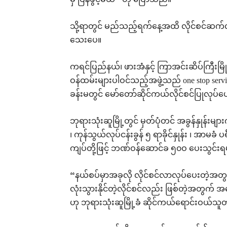
မှ ပြန်ဖွင့်မယ်” ဟု ပြောသည်။
သို့ရာတွင် မည်သည့်ရက်နေ့အထိ လိုင်စင်ဆက်လ
သေးပေ။
ကရင်ပြည်နယ်၊ ဖားအံနှင့် ကြာအင်းဆိပ်ကြီးမြ
ဝန်ထမ်းများပါဝင်သည့်အဖွဲ့သည် one stop service
ခန်းမတွင် မော်တော်ဆိုင်ကယ်လိုင်စင်ပြုလုပ်
ဘုရားသုံးဆူမြို့တွင် မှတ်ပုံတင် အခွန်နှုန်းမျ
၊ ကုန်သွယ်လုပ်ငန်းခွန် ၅ ရာခိုင်နှုန်း ၊ အာ
ကျပ်တို့ဖြင့် ဘဏ်ဝန်ဆောင်ခ ၅၀ဝ ပေးသွင်း
“နယ်စပ်မှာအခုလို လိုင်စင်လာလုပ်ပေးတဲ့အ
လုံးသွားနိုင်တဲ့လိုင်စင်လည်း ဖြစ်တဲ့အတွ
ဟု ဘုရားသုံးဆူမြို့ခံ ဆိုင်ကယ်ရောင်းဝယ်