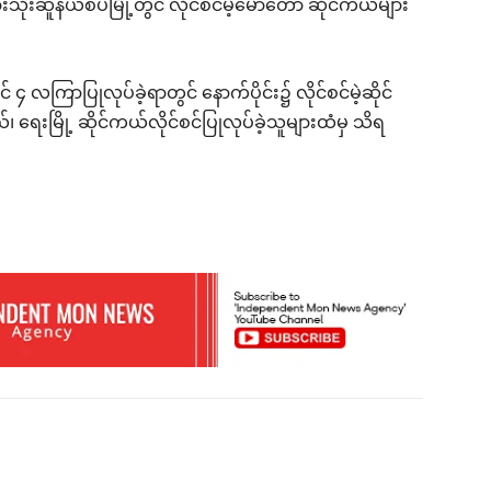
ဆူနယ်စပ်မြို့တွင် လိုင်စင်မဲ့မော်တော် ဆိုင်ကယ်များ
၄ လကြာပြုလုပ်ခဲ့ရာတွင် နောက်ပိုင်း၌ လိုင်စင်မဲ့ဆိုင်
ရေးမြို့ ဆိုင်ကယ်လိုင်စင်ပြုလုပ်ခဲ့သူများထံမှ သိရ