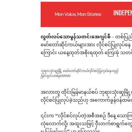
လွတ်လပ်သောမွန်သတင်းအေဂျင်စီ
– တစ်ပြည်လ
မော်တော်ဆိုင်ကယ်များအား လိုင်စင်ပြုလုပ်နေ 
ကြောင်း ယနေ့ထုတ်အစိုးရထုတ် ကြေးမုံ သတင်
ဘုရားသုံးဆူမြို့ မော်တော်ဆိုင်ကယ်လိုင်စင်ပြုလုပ်နေသည့်
မြင်ကွင်းတစ်ခု(IMNA)
အလားတူ ထိုင်းမြန်မာနယ်စပ် ဘုရားသုံးဆူမြို
လိုင်စင်ပြုလုပ်ခဲ့သည်ဟု အကောက်ခွန်ဝန်ထ
၎င်းက “လိုင်စင်လုပ်တဲ့အစီအစဉ် ဒီနေ့ သော
လုံလောက်လို့၊ အထူးသဖြင့် ဝှီးတက်စာရွက်တွေ