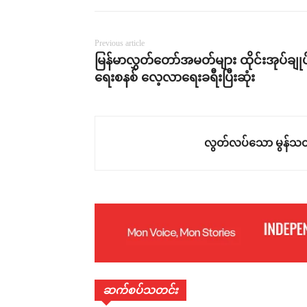
Previous article
မြန်မာလွှတ်တော်အမတ်များ ထိုင်းအုပ်ချုပ
ရေးစနစ် လေ့လာရေးခရီးပြီးဆုံး
လွတ်လပ်သော မွန်သတ
ဆက်စပ်သတင်း