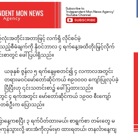
ုံးအတိုင်းအတာဖြင့် လက်ရှိ လိုင်စင်မဲ့
သည့်စီမံချက်ကို နိုဝင်ဘာလ ၄ ရက်နေ့အထိတိုးမြှင့်လိုက်
းစာတွင် ဖေါ်ပြပါရှိသည်။
ယခုနှစ် ဇွန်လ ၅ ရက်နေ့မှစတင်၍ ၄ လကာလအတွင်း
တရားမဝင်မော်တော်ဆိုင်ကယ် ၈၉၀ဝ၀ဝ ကျော်ပြုလုပ်ခဲ့
ပြီပြီးဟု ၎င်းသတင်းစာ၌ ဖေါ်ပြထားသည်။
့တွင် ၄ ရက်အတွင်း မော်တော်ဆိုင်ကယ် ၁၉၀ဝ စီးကျော်
မ်းတစ်ဦးက ပြောသည်။
ကြာနေ့ကစပြီး ၃ ရက်ပိတ်ထားမယ်၊ စာရွက်စာ တမ်းတွေ မ
ကုန်သွားလို့ ဖားအံကိုလှမ်းမှာ ထားရတယ်၊ တနင်္လာနေ့ကျ