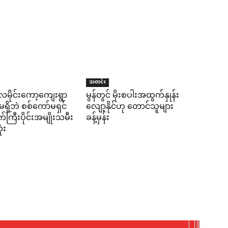
သတင်း
 လမိုင်းကော့ကျေးရွာ
မွန်တွင် မိုးစပါးအထွက်နှုန်း
ွဲမရှိဘဲ စစ်ကော်မရှင်
လျော့နိုင်ဟု တောင်သူများ
က်ကြီးပိုင်းအမျိုးသမီး
ခန့်မှန်း
ံး