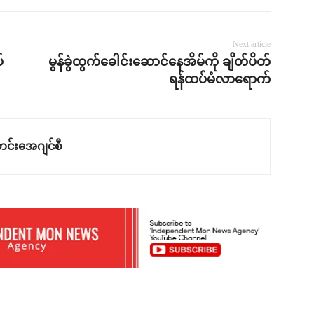
Next article
်
မွန်ခွဲထွက်ခေါင်းဆောင်နေအိမ်ကို ချိတ်ပိတ်
ရန်ထပ်မံလာရောက်
င်းအေဂျင်စီ