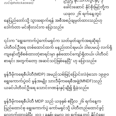
ဥက္ကဌ နိုင်သက်လွင်နှင့် ဒု
လင်း(photo:kaowao)
ခေါင်းဆောင် နိုင်စိုးမြင့်တို့က
ယခုလ ၂၆ ရက်နေ့တွင်
နေပြည်တော်သို့ သွားရောက်ရန် အစီအစဉ်ချမှတ်ထားသည်ဟု
ဒေါက်တာ မင်းစိုးလင်းက ပြောသည်။
၎င်းက “ရွေးကောက်ပွဲကော်မရှင်က သတ်မှတ်ချက်အရဆိုရင်
ပါတီဝင်ဦးရေ တစ်ထောင်ထက် မနည်းတင်ရမယ်၊ ဒါပေမယ့် လက်ရှိ
ကျနော်တို့စိစစ်ထားတဲ့စာရင်းမှာ နှစ်ထောင်ကျော်ရှိတယ်၊ ပါတီဝင်
စာရင်း အတွက်တော့ အဆင်သင့်ဖြစ်နေပြီ” ဟု ပြောသည်။
မွန်ဒီမိုကရေစီပါတီ(MDP) အမည်သစ်ဖြင့်ပြောင်းလဲခဲ့သော ၁၉၉၀
ရွေးကောက်ပွဲဝင် မွန်အမျိုး သားဒီမိုကရေစီအဖွဲ့(MNDF)သည်
ယခင်ပါတီဝင်ဦးရေ သောင်းဂဏန်းနှင့်ချီ၍ ရှိခဲ့သည်။
မွန်ဒီမိုကရေစီပါတီ MDP သည် ယခုနှစ် ဧပြီလ ၂၆ ရက်နေ့က
ပြည်ထောင်စု ရွေးကောက်ပွဲ ကော်မရှင်သို့ ပါတီတည်ထောင်ခွင့်
လျှောက်ထားခဲ့ပြီး ၂၀၁၂ ခုနှစ်၊ မေလ ၃၀ ရက်နေ့တွင် နိုင်ငံရေး