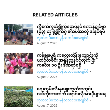
RELATED ARTICLES
ကွဳစက်ကၠတ်ဖ္ဍိုက်ပၠောပ်နင် ကောန်ဍုင်ဗၟာ
(၄၃) တၠ မွဲဖ္ဍိုက်ဂှ် ဗကပ်အာတုဲ ဒးဒုင်ရပ်
လွတ်လပ်သော မွန်သတင်းအေဂျင်စီ
-
August 7, 2026
ကန်ချနပူရီ ကလေးထိန်းကျောင်းကို
ယာဉ်တစ်စီး အရှိန်လွန်ဝင်တိုက်ပြီး
ကလေး ၁၀ ဦး ဒဏ်ရာရရှိ
လွတ်လပ်သော မွန်သတင်းအေဂျင်စီ
-
August 7, 2026
ရေးကွမ်းသီးနုဈေးကွက်အတွင်း
ဝယ်လိုအားထက် ရောင်းလိုအားပိုများနေ
လွတ်လပ်သော မွန်သတင်းအေဂျင်စီ
-
August 7, 2026