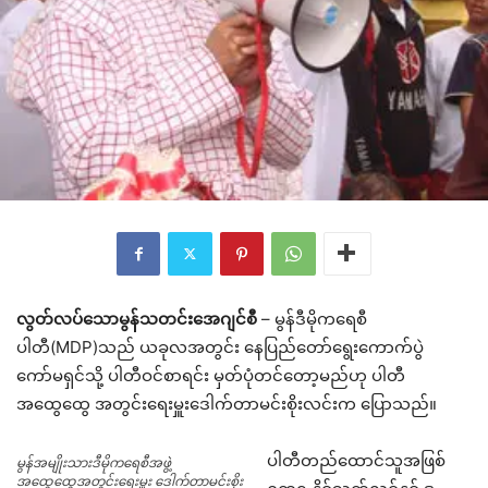
လွတ်လပ်သောမွန်သတင်းအေဂျင်စီ
– မွန်ဒီမိုကရေစီ
ပါတီ(MDP)သည် ယခုလအတွင်း နေပြည်တော်ရွေးကောက်ပွဲ
ကော်မရှင်သို့ ပါတီဝင်စာရင်း မှတ်ပုံတင်တော့မည်ဟု ပါတီ
အထွေထွေ အတွင်းရေးမှူးဒေါက်တာမင်းစိုးလင်းက ပြောသည်။
ပါတီတည်ထောင်သူအဖြစ်
မွန်အမျိုးသားဒီမိုကရေစီအဖွဲ့
အထွေထွေအတွင်းရေးမှူး ဒေါက်တာမင်းစိုး