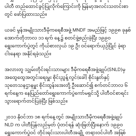
ပါတီ တည်ထောင်ခွင့်ပြုလိုက်ကြောင်းကို မြန်မာ့အလင်းသတင်းစာ
တွင် ဖော်ပြထားသည်။
ယခင် မွန်အမျိုးသားဒီမိုကရေစီအဖွဲ့ MNDF အမည်ဖြင့် ၁၉၉၈ ခုနှစ်
အောက်တိုဘာလ ၁၁ ရက် နေ့၌ စတင်ဖွဲ့စည်းခဲ့ပြီး ၁၉၉၀
ရွေးကောက်ပွဲတွင် ကိုယ်စားလှယ် ၁၉ ဦး ဝင်ရောက်ယှဉ်ပြိုင် ခဲ့ရာ
ငါးနေရာ အနိုင်ရခဲ့သည်။
အလားတူ သျှမ်းတိုင်းရင်းသားများ ဒီမိုကရေစီအဖွဲ့ချုပ်(SNLD)မှ
အထွေထွေအတွင်းရေးမှူး စိုင်းညွှန့်လွင်(ခေါ်) စိုင်းနွတ်နှင့်
သုတေသနဌာနမှူး စိုင်းထွန်းအေးတို့ ဦးဆောင်၍ စက်တင်ဘာလ ၆
ရက်နေ့က နေပြည်တော်ရွေးကောက်ပွဲကော်မရှင်သို့ ပါတီဝင်စာရင်း
သွားရောက်တင်ပြခဲ့ပြီး ဖြစ်သည်။
၂၀၁၁ နိုဝင်ဘာ ၁၈ ရက်နေ့တွင် အမျိုးသားဒီမိုကရေစီအဖွဲ့ချုပ်
NLD က ပါတီပြန်လည်မှတ် ပုံတင်ရန် ဆုံးဖြတ်ပြီးနောက် ၁၉၉၀
ရွေးကောက်ပွဲဝင် တိုင်းရင်းသားပါတီအချို့ တရားဝင်ပါတီ အဖြစ်