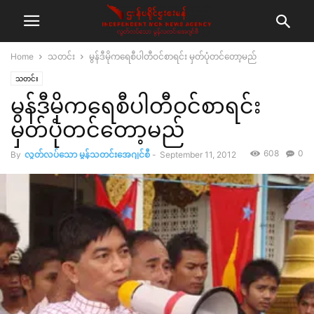
Home
သတင်း
မွန်ဒီမိုကရေစီပါတီဝင်စာရင်း မှတ်ပုံတင်တော့မည်
သတင်း
မွန်ဒီမိုကရေစီပါတီဝင်စာရင်း
မှတ်ပုံတင်တော့မည်
608
0
By
လွတ်လပ်သော မွန်သတင်းအေဂျင်စီ
-
September 11, 2012