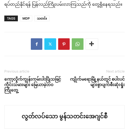
ရပ်တည်နိုင်ရန် ပြန်လည်ကြိုးပမ်းလာကြသည်ကို တွေ့ရှိနေရသည်။
TAGS
MDP
သတင်း
Previous article
Next article
ကော့လှိုက်ကျွန်းကမ်းပါးပြိုသဖြင့်
ကျိုက်မရောမြို့နယ်တွင် စပါးပင်
ကိုင်းသမားများ မြေယာမဲ့ဘဝ
များစွာပျက်စီးဆုံးရှုံး
ကြုံတွေ့
လွတ်လပ်သော မွန်သတင်းအေဂျင်စီ