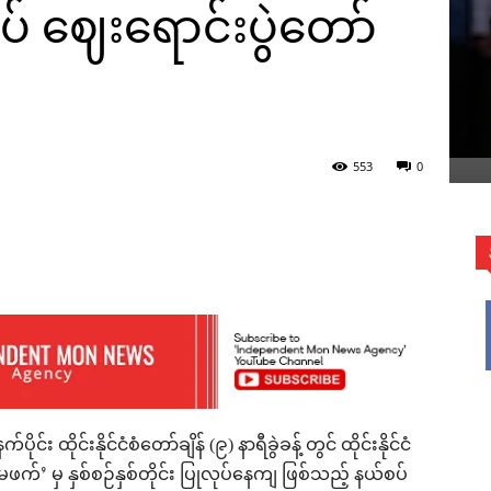
် ဈေးရောင်းပွဲတော်
553
0
ဓာတ်ပုံရိုက်နေပုံ။
WhatsApp
ိုင်း ထိုင်းနိုင်ငံစံတော်ချိန် (၉) နာရီခွဲခန့် တွင် ထိုင်းနိုင်ငံ
မ်မဖက်’ မှ နှစ်စဉ်နှစ်တိုင်း ပြုလုပ်နေကျ ဖြစ်သည့် နယ်စပ်