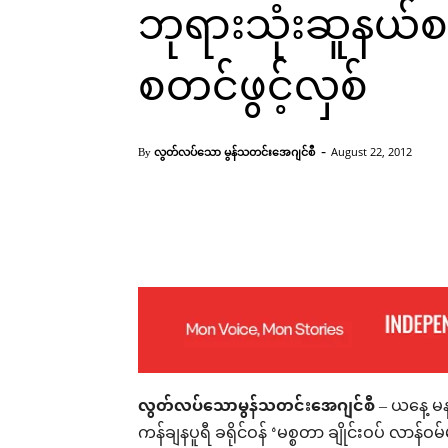
ဘုရားသုံးဆူနယ်စပ
စတင်ဖွင့်လှစ်
-
လွတ်လပ်သော မွန်သတင်းအေဂျင်စီ
August 22, 2012
By
ထိုင်းအာဏာပိုင်နှင့် မြန်မာအာဏာပိုင်တွင် အခမ်းအနားတွင် အတူတကွ 
Facebook
X
Pinterest
လွတ်လပ်သောမွန်သတင်းအေဂျင်စီ
– ယနေ့ မနက်ပ
ကန်ချနပူရီ ခရိုင်ဝန် ‘မစ္စတာ ချိုင်းဝပ် လာန်ဝ