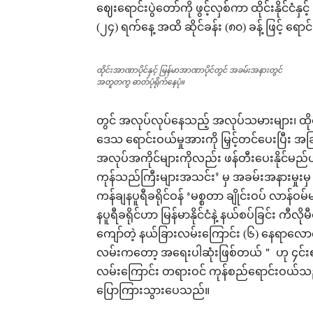
ဈေးရောင်းပွဲတော်ကို ဖွင့်လှစ်ကာ ထိုင်းနိုင်ငံနှ
(၂၄) ရက်နေ့ အထိ ဆိုင်ခန်း (၈၀) ခန့် ဖြင့် ရ
ထိုင်းအာဏာပိုင်နှင့် မြန်မာအာဏာပိုင်တွင် အခမ်းအနားတွင်
အတူတကွ ဓာတ်ပုံရိုက်နေပုံ။
တွင် အလုပ်လုပ်နေသည့် အလုပ်သမားများ၊ ထိုင်း
ဒေသ ရောင်းဝယ်မှုအားကို မြှင့်တင်ပေးပြီး အခြ
အလုပ်အကိုင်များကိုလည်း ဖန်တီးပေးနိုင်မည်
ကုန်သည်ကြီးများအသင်း’ မှ အခမ်းအနားမှုးမ
ကန်ချနပူရီခရိုင်ဝန် ‘မစ္စတာ ချိုင်းဝပ် လာန
နပူရီခရိုင်ဟာ မြန်မာနိုင်ငံနဲ့ နယ်စပ်ခြင်
ကျော်တဲ့ နယ်ခြားလမ်းကြောင်း (၆) နေရာလောက် 
လမ်းကတော့ အရေးပါဆုံးဖြစ်တယ်＂ ဟု ၄င်း၏ မ
လမ်းကြောင်း တရားဝင် ကုန်စည်ရောင်းဝယ်သည့်
ပြောကြားသွားပေသည်။