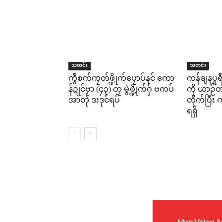
သတင်း
သတင်း
ကွဳစက်ကၠတ်ဖ္ဍိုက်ပၠောပ်နင် ကော
ကန်ချနပူ
န်ဍုင်ဗၟာ (၄၃) တၠ မွဲဖ္ဍိုက်ဂှ် ဗကပ်
ကို ယာဉ်တစ
အာတုဲ ဒးဒုင်ရပ်
တိုက်ပြီ
ရရှိ