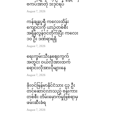
ဗကပ်အာတုဲ ဒးဒုင်ရပ်
August 7, 2026
ကန်ချနပူရီ ကလေးထိန်း
ကျောင်းကို ယာဉ်တစ်စီး
အရှိန်လွန်ဝင်တိုက်ပြီး ကလေး
၁၀ ဦး ဒဏ်ရာရရှိ
August 7, 2026
ရေးကွမ်းသီးနုဈေးကွက်
အတွင်း ဝယ်လိုအားထက်
ရောင်းလိုအားပိုများနေ
August 7, 2026
ခိုးဝင်မြန်မာနိုင်ငံသား ၄၃ ဦး
တင်ဆောင်လာသည့် ဗန်းကား
တစ်စီး တိမ်းမှောက်မှုဖြစ်ရာမှ
ဖမ်းဆီးခံရ
August 7, 2026