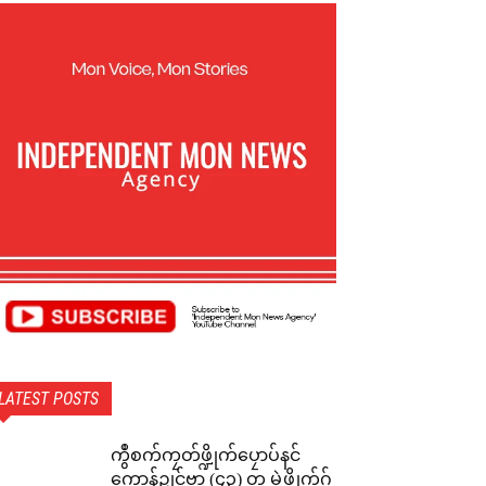
LATEST POSTS
ကွဳစက်ကၠတ်ဖ္ဍိုက်ပၠောပ်နင်
ကောန်ဍုင်ဗၟာ (၄၃) တၠ မွဲဖ္ဍိုက်ဂှ်