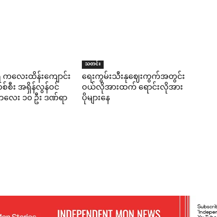
သတင်း
ရီ ကလေးထိန်းကျောင်း
ရေးကွမ်းသီးနုဈေးကွက်အတွင်း
်စီး အရှိန်လွန်ဝင်
ဝယ်လိုအားထက် ရောင်းလိုအား
း ကလေး ၁၀ ဦး ဒဏ်ရာ
ပိုများနေ