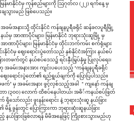
င့် မြန်မာနိုင်ငံမှ ကုန်စည်များကို သြဂုတ်လ (၂၂) ရက်နေ့ မှ
ောင်းချသွားမည် ဖြစ်ပေသည်။
အခမ်အနားသို့ ထိုင်းနိုင်ငံ ကန်ချနပူရီခရိုင် ဆန်ခလပူရီမြို့
နယ်မှ အာဏာပိုင်များ၊ မြန်မာနိုင်ငံ ဘုရားသုံးဆူမြို့ မှ
အာဏာပိုင်များ၊ မြန်မာနိုင်ငံမှ ထိုင်းဘက်ကမ်း စက်ရုံများ
နိုင်ငံမှ ဈေးရောင်းပွဲတော်သည် နှစ်နိုင်ငံအကြား နယ်စပ်
ားတဖက်တွင် နယ်စပ်ဒေသ၌ ရင်းနှီးမြှပ်နှံမှု ပြုလုပ်ရေး၊
ဟု အခမ်းအနားအား ကျင်းပပေးသည့် ‘ကန်ချနပူရီခရိုင်
ှ ဈေးရောင်းပွဲတော်၏ ရည်ရွယ်ချက်ကို ပြောပြပါသည်။
်ဝမ်မဖက်’ မှ အခမ်းအနား ဖွင့်လှစ်သည့်အခါ ＂ကျနော် ကန်ချ
း ကီလိုမီတာ (၃၀ဝ) လောက် ထိစပ်နေပါတယ်၊ အဓိ်ကနယ်စပ်ဖြတ်
ရှိသော်လည်း ဖူးနန်းရောင်း နဲ့ ဘုရားသုံးဆူ နယ်ခြား
ိန့် ခွန်းတွင် ပြောကြားကာ ဘုရားဆုံးဆူနယ်ခြား
 နယ်ခြားဖြစ်လာရန် မိမိအနေဖြင့် ကြိုးစားသွားမည်ဟု