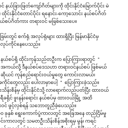
င် နယ်ခြားဖြတ်ကျော်ဂိတ်များကို ထိုင်းနိုင်ငံမြောက်ပိုင်း မဲ
ိုင်းနိုင်ငံတောင်ပိုင်း ရနောင်း-ကော့သောင်း နယ်စပ်ဂိတ်
ူ နယ်စပ်ဂိတ်ကား တရားဝင် မဖြစ်သေးပေ။
မ်းတွင် စက်ရုံ အလုပ်ရုံများ ထားရှိပြီး မြန်မာနိုင်ငံမှ
 လုပ်ကိုင်နေပေသည်။
နယ်စပ်ရှိ ထိုင်းကုန်သည်တဦးက ပြောကြားရာတွင် ＂
အကယ်လို့ ဒီနယ်စပ်ဒေသဟာ တရားဝင်နယ်စပ် ဖြစ်မယ်
ဆိုယင် ကုန်စည်ရောင်းဝယ်မှုတွေ ကောင်းလာမယ်၊
အကိုင်တွေလည်း ပေါလာမှာပေါ့ ＂ ပြောကြားခဲ့သည်။
းစိန်မှ ထိုင်းနိုင်ငံသို့ လာရောက်လည်ပတ်ပြီး ထားဝယ်
ရိုင် ဖူးနန်းရောင်း နယ်စပ်မှ ထားဝယ်မြို့ အထိ
ဝင် ဖွင့်လှစ်ရန် သဘောတူညီခဲ့ပေသည်။
၀ ခုနှစ် ရွေးကောက်ပွဲကာလတွင် အခြေအနေ တည်ငြိမ်မှု
ပိုင်းကာလတွင် သမတဦးသိန်းစိန်အစိုးရမှ မွန်၊ ကရင်