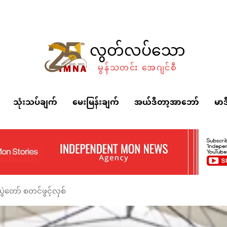
လွတ်လပ်သော
မွန်သတင်း အေဂျင်စီ
သုံးသပ်ချက်
မေးမြန်းချက်
အယ်ဒီတာ့အာဘော်
မာဒ
ွဲတော် စတင်ဖွင့်လှစ်