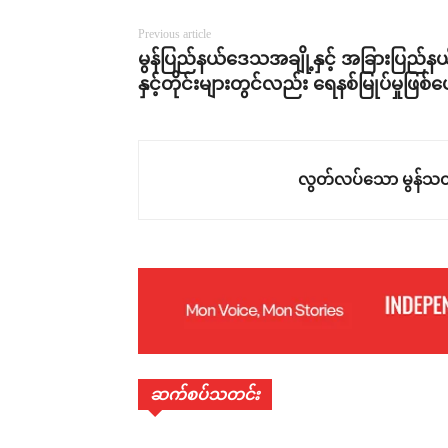
Previous article
မွန်ပြည်နယ်ဒေသအချို့နှင့် အခြားပြည်နယ
နှင့်တိုင်းများတွင်လည်း ရေနစ်မြုပ်မှုဖြစ်ပေ
လွတ်လပ်သော မွန်သတ
ဆက်စပ်သတင်း