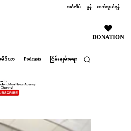
အင်္ဂလိပ်
မွန်
ဆက်သွယ်ရန်
DONATION
ီမီဒီယာ
Podcasts
ငြိမ်းချမ်းရေး