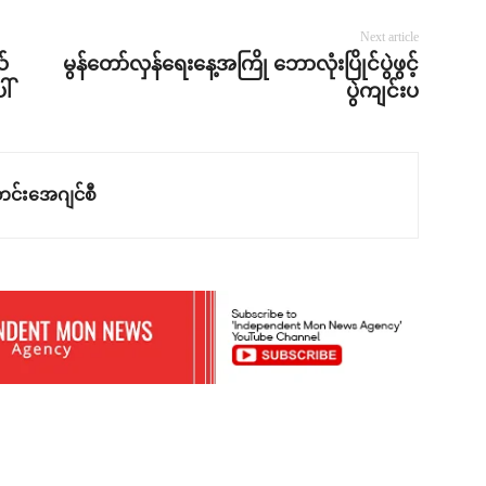
Next article
်
မွန်တော်လှန်ရေးနေ့အကြို ဘောလုံးပြိုင်ပွဲဖွင့်
ါ်
ပွဲကျင်းပ
င်းအေဂျင်စီ