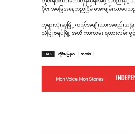
တိုင်းရင်းသားတော်လှန်းရေးအဖွဲ့ အစည်းနှင
ပိုင်း အခြေအနေတည်ငြိမ် အေးချမ်းလာပေသ
ဘုရားသုံးဆူမြို့ ကရင်အမျိုးသားအစည်းအရုံး 
သံဖြူဇရပ်မြို့ အထိ ကားလမ်း ရထားလမ်း ဖွင့်
TAGS
ထိုင်း-မြန်မာ
သတင်း