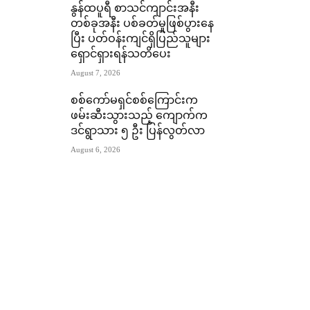
နွန်ထပူရီ စာသင်ကျာင်းအနီး
တစ်ခုအနီး ပစ်ခတ်မှုဖြစ်ပွားနေ
ပြီး ပတ်ဝန်းကျင်ရှိပြည်သူများ
ရှောင်ရှားရန်သတိပေး
August 7, 2026
စစ်ကော်မရှင်စစ်ကြောင်းက
ဖမ်းဆီးသွားသည့် ကျောက်က
ဒင်ရွာသား ၅ ဦး ပြန်လွတ်လာ
August 6, 2026