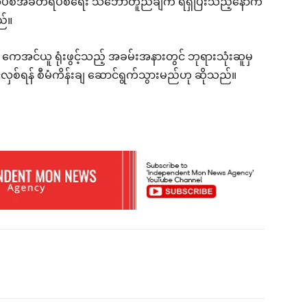
့် အပစ်အခတ်ရပ်စဲရေး သဘောတူညီချက် ရရှိပြီးသည့်နောက်
ည်။
ကေအင်ယူ ရုံးဖွင့်သည့် အခမ်းအနားတွင် ဘုရားသုံးဆူမှ
လှစ်ရန် စီမံကိန်းချ ဆောင်ရွက်သွားမည်ဟု ဆိုသည်။