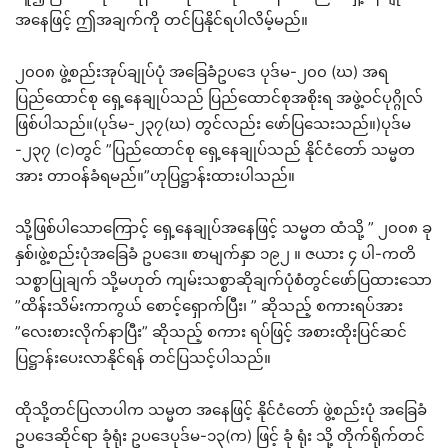
အနေဖြင့် ဤအချက်ကို တင်ပြနိုင်ရပါလိမ့်မည်။
၂၀၀၈ ဖွဲ့စည်းအုပ်ချုပ်ပုံ အခြေခံဥပဒေ ပုဒ်မ-၂၀၀ (ဃ) အရ
ပြည်ထောင်စု ရှေ့နေချုပ်သည် ပြည်ထောင်စုအစိုးရ အဖွဲ့ဝင်ပုဂ္ဂိုလ်
ဖြစ်ပါသည်။(ပုဒ်မ-၂၃၇(ဃ) တွင်လည်း ဖော်ပြသေးသည်။)ပုဒ်မ
-၂၃၇ (င)တွင် ”ပြည်ထောင်စု ရှေ့နေချုပ်သည် နိုင်ငံတော် သမ္မတ
အား တာဝန်ခံရမည်။”ဟုပြဋ္ဌာန်းထားပါသည်။
သို့ဖြစ်ပါသောကြောင့် ရှေ့နေချုပ်အနေဖြင့် သမ္မတ ထံသို့ ” ၂၀၀၈ ခု
နှစ်၊ဖွဲ့စည်းပုံအခြေခံ ဥပဒေ။ စာမျက်နှာ ၁၉၂ ။ ဇယား ၄ ပါ-ကတိ
သစ္စာပြုချက် သို့မဟုတ် ကျမ်းသစ္စာဆိုချက်ပုံစံတွင်ဖော်ပြထားသော
”ထိန်းသိမ်းကာကွယ် စောင့်ရှောက်ပြီး၊ ” ဆိုသည့် စကားရပ်အား
”လေးစားလိုက်နာပြီး” ဆိုသည့် စကား ရပ်ဖြင့် အစားထိုးပြင်ဆင်
ပြဋ္ဌာန်းပေးလာနိုင်ရန် တင်ပြသင့်ပါသည်။
ထိုသို့တင်ပြလာပါက သမ္မတ အနေဖြင့် နိုင်ငံတော် ဖွဲ့စည်းပုံ အခြေခံ
ဥပဒေဆိုင်ရာ ခုံရုံး ဥပဒေပုဒ်မ-၁၃(က) ဖြင့် ခုံ ရုံး သို့ တိုက်ရိုက်တင်