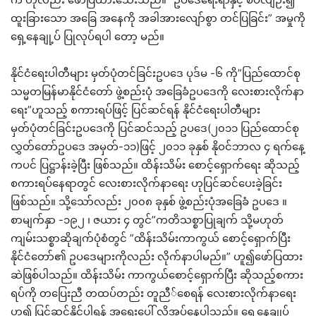
ထူးခြားသော အခြေ အနေကို အခါအားလျော်စွာ တင်ပြခြင်း” အမှုကို
ရှေ့နေချု့ပ် ပြုလုပ်ရပါ တော့ မည်။
နိုင်ငံရေးပါတီများ မှတ်ပုံတင်ခြင်းဥပဒေ ပုဒ်မ -၆ ကို”ပြည်ထောင်စု
သမ္မတမြန်မာနိုင်ငံတော် ဖွဲ့စည်းပုံ အခြေခံဥပဒေကို လေးစားလိုက်နာ
ရေး”ဟူသည့် စကားရပ်ဖြင့် ပြင်ဆင်ရန် နိုင်ငံရေးပါတီများ
မှတ်ပုံတင်ခြင်းဥပဒေကို ပြင်ဆင်သည့် ဥပဒေ(၂၀၁၁ ပြည်ထောင်စု
လွှတ်တော်ဥပဒေ အမှတ်-၁၁)ဖြင့် ၂၀၁၁ ခုနှစ် နိုဝင်ဘာလ ၄ ရက်နေ့
ကပင် ပြဋ္ဌာန်းခဲ့ပြီး ဖြစ်သည်။ ထိန်းသိမ်း စောင့်ရှောက်ရေး ဆိုသည့်
စကားရပ်နေရာတွင် လေးစားလိုက်နာရေး ဟုပြင်ဆင်ပေးခဲ့ခြင်း
ဖြစ်သည်။ သို့သော်လည်း ၂၀၀၈ ခုနှစ် ဖွဲ့စည်းပုံအခြေခံ ဥပဒေ ။
စာမျက်နှာ -၁၉၂ ၊ ဇယား ၄ တွင်”ကတိသစ္စာပြုချက် သို့မဟုတ်
ကျမ်းသစ္စာဆိုချက်ပုံစံတွင် ”ထိန်းသိမ်းကာကွယ် စောင့်ရှောက်ပြီး
နိုင်ငံတော်၏ ဥပဒေများကိုလည်း လိုက်နာပါမည်။” ဟူ၍ဖော်ပြထား
ဆဲဖြစ်ပါသည်။ ထိန်းသိမ်း ကာကွယ်စောင့်ရှောက်ပြီး ဆိုသည့်စကား
ရပ်ကို တပြေးညီ တထပ်တည်း တူညီ်စေရန် လေးစားလိုက်နာရေး
ဟူ၍ ပြင်ဆင်နိုင်ပါရန် အရေးပေါ် လိုအပ်နေပါသည်။ ရှေ့နေချုပ်