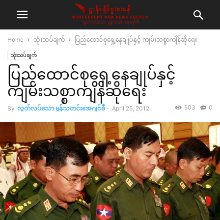
Home
သုံးသပ်ချက်
ပြည်ထောင်စုရှေ့နေချုပ်နှင့် ကျမ်းသစ္စာကျိန်ဆိုရေး
သုံးသပ်ချက်
ပြည်ထောင်စုရှေ့နေချုပ်နှင့်
ကျမ်းသစ္စာကျိန်ဆိုရေး
503
0
By
လွတ်လပ်သော မွန်သတင်းအေဂျင်စီ
-
April 25, 2012