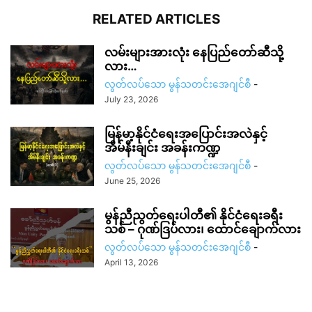
RELATED ARTICLES
လမ်းများအားလုံး နေပြည်တော်ဆီသို့
လား…
လွတ်လပ်သော မွန်သတင်းအေဂျင်စီ
-
July 23, 2026
မြန်မာ့နိုင်ငံရေးအပြောင်းအလဲနှင့်
အိမ်နီးချင်း အခန်းကဏ္ဍ
လွတ်လပ်သော မွန်သတင်းအေဂျင်စီ
-
June 25, 2026
မွန်ညီညွတ်ရေးပါတီ၏ နိုင်ငံရေးခရီး
သစ် – ဂုဏ်ဒြပ်လား၊ ထောင်ချောက်လား
လွတ်လပ်သော မွန်သတင်းအေဂျင်စီ
-
April 13, 2026