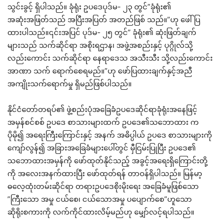
သွင်းခွင့် ရှိပါသည်။ ခုံရုံး ဥပဒေပုဒ်မ- ၂၃ တွင်”ခုံရုံး၏
အဆုံးအဖြတ်သည် အပြီးအပြတ် အတည်ဖြစ် သည်။”ဟု ဖေါ်ပြ
ထားပါသည်။၎င်းအပြင် ပုဒ်မ- ၂၅ တွင်” ခုံရုံး၏ ဆုံးဖြတ်ချက်
များသည် သက်ဆိုင်ရာ အစိုးရဌာန၊ အဖွဲ့အစည်းနှင့် ပုဂ္ဂိုလ်သို့
လည်းကောင်း သက်ဆိုင်ရာ နေရာဒေသ အသီးသီး သို့လည်းကောင်း
အာဏာ သက် ရောက်စေရမည်။”ဟု ဖော်ပြထားချက်နှင့်အညီ
အကျိုးသက်ရောက်မှု ရှိမည်ဖြစ်ပါသည်။
နိုင်ငံတော်တရပ်၏ ဖွဲ့စည်းပုံအခြေခံဥပဒေဆိုင်ရာခုံရုံးအနေဖြင့်
အမှန်စင်စစ် ဥပဒေ စာသားများထက် ဥပဒေ၏သဘောထား က
ပိုမို၍ အရေးကြီးကြောင်းနှင့် အနက် အဓိပ္ပါယ် ဥပဒေ စာသားများကို
ကျော်လွန်၍ အခြားအခြေခံများပေါ်တွင် မှီငြမ်းပြုပြီး ဥပဒေ၏
သဘောထားအမှန်ကို ဖော်ထုတ်နိုင်သည့် အခွင့်အရေးရှိကြောင်းတို့
ကို အလေးအနက်ထားပြီး ဖော်ထုတ်ရန် တာဝန်ရှိပါသည်။ မြန်မာ့
ဓလေ့ထုံးတမ်းဆိုင်ရာ တရားဥပဒေစိုးမိုးရေး အခြေခံမူဖြစ်သော
”ကြီးသော အမှု ငယ်စေ၊ ငယ်သောအမှု ပပျောက်စေ”ဟူသော
ဆိုရိုးစကားကို လက်ကိုင်ထားလိမ့်မည်ဟု မျှော်လင့်ရပါသည်။