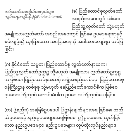
(ခ) ပြည်ထောင်စုလွှတ်တော်
တပ်မတော်သားကိုယ်စားလှယ်များ
ကျမ်းသစ္စာကျိန်ဆိုခဲ့ပုံ(Photo-Internet)
အစည်းအဝေးတွင် ဖြစ်စေ၊
ပြည်သူ့လွှတ်တော် သို့မဟုတ်
အမျိုးသားလွှတ်တော် အစည်းအဝေးတွင် ဖြစ်စေ ဥပဒေရေးရာနှင့်
စပ်လျဉ်း၍ ထူးခြားသော အခြေအနေကို အခါအားလျော်စွာ တင်ပြ
ခြင်း။
(ဂ) နိုင်ငံတော် သမ္မတ၊ ပြည်ထောင်စု လွှတ်တော်နာယက၊
ပြည်သူ့လွှတ်တော်ဥက္ကဋ္ဌ သို့မဟုတ် အမျိုးသား လွှတ်တော်ဥက္ကဋ္ဌ
ကဖြစ်စေ၊ ပြည်ထောင်စုအဆင့် အဖွဲ့အစည်းတစ်ခုခု၊ ပြည်ထောင်စု
၀န်ကြီးဌာန တစ်ခုခု သို့မဟုတ် နေပြည်တော်ကောင်စီက ဖြစ်စေ
ဥပဒေအကြံဉာဏ် တောင်းခံပါက ဥပဒေ အကြံဉာဏ်ပေးခြင်း၊
(တ) ဖွဲ့စည်းပုံ အခြေခံဥပဒေပါ ပြဋ္ဌာန်းချက်များအရ ဖြစ်စေ၊ တည်
ဆဲဥပဒေနှင့် နည်းဥပဒေများအရဖြစ်စေ၊ ဤဥပဒေအရ ထုတ်ပြန်
သော နည်းဥပဒေများ၊ နည်းဥပဒေများ၊ လုပ်ထုံးလုပ်နည်းများ၊