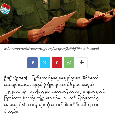
တပ်မတော်သားကိုယ်စားလှယ်များ ကျမ်းသစ္စာကျိန်ဆိုခဲ့ပုံ(Photo-Internet)
ဦးမျိုး (ဥပဒေ)
– ပြည်ထောင်စုရှေ့နေချုပ်ဥပဒေ (နိုင်ငံတော်
အေးချမ်းသာယာရေးနှင့် ဖွံ့ဖြိုးရေးကောင်စီ ဥပဒေအမှတ်
၂၂/၂၀၁၀)ကို ၂၀၁၀ပြည့်နှစ်၊ အောက်တိုဘာလ ၂၈ ရက်နေ့တွင်
ပြဋ္ဌာန်းထားခဲ့သည်။ ဤဥပဒေ ပုဒ်မ -၁၂ တွင် ပြည်ထောင်စု
ရှေ့နေချုပ်၏ တာဝန် များကို အောက်ပါအတိုင်း ဖေါ်ပြထား
ပါသည်။