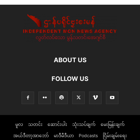
ABOUT US
FOLLOW US
မူလ
သတင်း
ဆောင်းပါး
သုံးသပ်ချက်
မေးမြန်းချက်
အယ်ဒီတာ့အာဘော်
မာဒီမီဒီယာ
Podcasts
ငြိမ်းချမ်းရေး