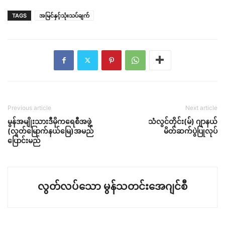
TAGS
အမြင်နှင့်သုံးသပ်ချက်
Previous article
Next article
မွန်အမျိုးသားဒီမိုကရေစီအဖွဲ့
သံလွင်တိုင်း(မ်) ဂျာနယ်
(လွတ်မြောက်နယ်မြေ)အမည်
မိတ်ဆက်ပွဲပြုလုပ်
ပြောင်းမည်
လွတ်လပ်သော မွန်သတင်းအေဂျင်စီ