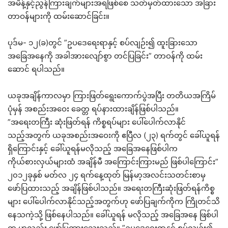
အမိန့်နှင့်ညွန်ကြားချက်များအရဖြစ်စေ သတ်မှတ်ထားသော အခြား
တာဝန်များကို ထမ်းဆောင်ခြင်း။
ပုဒ်မ- ၁၂(ခ)တွင် ”ဥပဒေရေးရာနှင့် စပ်လျဉ်း၍ ထူးခြားသော
အခြေအနေကို အခါအားလျော်စွာ တင်ပြခြင်း” တာဝန်ကို ထမ်း
ဆောင် ရပါသည်။
ယခုအချိန်ကာလမှာ ကြားဖြတ်ရွေးကောက်ပွဲအပြီး တတိယအကြိမ်
ပုံမှန် အစည်းအဝေး ခေတ္တ ရပ်နားထားချိန်ဖြစ်ပါသည်။
”အရေးတကြီး ဆုံးဖြတ်ရန် ကိစ္စရပ်များ ပေါ်ပေါက်လာနိုင်
သည့်အတွက် ယခုအစည်းအဝေးကို ဧပြီလ (၂၃) ရက်တွင် ခေါ်ယူရန်
ရှိကြောင်းနှင့် ခေါ်ယူရန်မလိုသည့် အခြေအနေဖြစ်ပါက
ကိုယ်စားလှယ်များထံ အချိန်မီ အကြောင်းကြားမည် ဖြစ်ပါကြောင်း”
၂၀၁၂ခုနှစ် မတ်လ ၂၄ ရက်နေ့ထုတ် မြန်မာ့အလင်းသတင်းစာမှ
ဖော်ပြထားသည့် အချိန်ဖြစ်ပါသည်။ အရေးတကြီးဆုံးဖြတ်ရန်ကိစ္စ
များ ပေါ်ပေါက်လာနိုင်သည့်အတွက်ဟု ဖော်ပြချက်ကိုက ကြိုတင်သိ
နေသကဲ့သို့ ဖြစ်နေပါသည်။ ခေါ်ယူရန် မလိုသည့် အခြေအနေ ဖြစ်ပါ
က ဟုလည်း ဖော်ပြထားသေးသည်။ ”ဥပဒေရေးရာနှင့် စပ်လျဉ်း၍