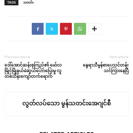
TAGS
သတင်း
Previous article
Next article
ဒေါ်အောင်ဆန်းစုကြည်၏ မော်လ
နွေရာသီမွန်စာပေသင်တန်း
မြိုင်မြိုနယ်မဲဆွယ်ဟောပြောမှု လူ
သင်ကြားနေပြီ
တစ်သိန်းကျော်တက်ရောက်
လွတ်လပ်သော မွန်သတင်းအေဂျင်စီ