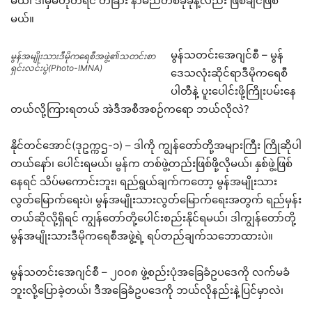
မယ်၊ ဒါမှမဟုတ်ရင် တခြား နာမည်တစ်ခုခုနဲ့လည်း ဖြစ်ချင်ဖြစ်
မယ်။
မွန်သတင်းအေဂျင်စီ – မွန်
မွန်အမျိုးသားဒီမိုကရေစီအဖွဲ့၏သတင်းစာ
ရှင်းလင်းပွဲ(Photo-IMNA)
ဒေသလုံးဆိုင်ရာဒီမိုကရေစီ
ပါတီနဲ့ ပူးပေါင်းဖို့ကြိုးပမ်းနေ
တယ်လို့ကြားရတယ် အဲဒီအစီအစဉ်ကရော ဘယ်လိုလဲ?
နိုင်တင်အောင်(ဒုဥက္ကဌ-၁) – ဒါကို ကျွန်တော်တို့အများကြီး ကြိုဆိုပါ
တယ်နော်၊ ပေါင်းရမယ်၊ မွန်က တစ်ဖွဲ့တည်းဖြစ်ဖို့လိုမယ်၊ နှစ်ဖွဲ့ဖြစ်
နေရင် သိပ်မကောင်းဘူး၊ ရည်ရွယ်ချက်ကတော့ မွန်အမျိုးသား
လွတ်မြောက်ရေးပဲ၊ မွန်အမျိုးသားလွတ်မြောက်ရေးအတွက် ရည်မှန်း
တယ်ဆိုလို့ရှိရင် ကျွန်တော်တို့ပေါင်းစည်းနိုင်ရမယ်၊ ဒါကျွန်တော်တို့
မွန်အမျိုးသားဒီမိုကရေစီအဖွဲ့ရဲ့ ရပ်တည်ချက်သဘောထားပဲ။
မွန်သတင်းအေဂျင်စီ – ၂၀၀၈ ဖွဲ့စည်းပုံအခြေခံဥပဒေကို လက်မခံ
ဘူးလို့ပြောခဲ့တယ်၊ ဒီအခြေခံဥပဒေကို ဘယ်လိုနည်းနဲ့ပြင်မှာလဲ၊