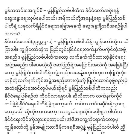
မွန်သတင်းအေဂျင်စီ – မွန်ပြည်သစ်ပါတီက နိုင်ငံတော်အစိုးရနဲ့
ဆွေးနွေးရေးလုပ်နေပါတယ်၊ အန်ကယ်တို့အနေနဲ့ရော မွန်ပြည်သစ်
ပါတီနဲ့ ယခုလက်ရှိနိုင်ငံရေးအခြေအနေကို ဆွေးနွေးဖို့အစီအစဉ်ရှိပါ
သလား?
နိုင်တင်အောင်(ဒုဥက္ကဌ-၁) – မွန်ပြည်သစ်ပါတီနဲ့ ကျွန်တော်တို့က သီ
ခြားပါ။ ကျွန်တော်တို့က ပြည်တွင်းနိုင်ငံရေးလက်နက်မကိုင်တဲ့အဖွဲ့
အစည်း၊ မွန်ပြည်သစ်ပါတီကတော့ လက်နက်ကိုင်ထားတဲ့နိုင်ငံရေး
အဖွဲ့အစည်း၊ ဒါပေမယ့်လို့ ဗမာပြည်ရဲ့အပြောင်းအလဲကို အခြေခံပြီး
တော့ မွန်ပြည်သစ်ပါတီနဲ့တဖွဲ့တည်းအနေနဲ့မဟုတ်ဘူး၊ တပြည်လုံး
မှာရှိတဲ့လက်နက်ကိုင်အဖွဲ့အစည်းအားလုံးကို ပြည်ထောင်စုဖွဲ့စည်းပုံ
အထဲပြောင်းအောင်လုပ်မယ်ဆိုရင် မွန်ပြည်သစ်ပါတီကလည်း
နိုင်ငံရေးဖြစ်စဉ်ထဲ ကိုဝင်လာရမှာပါ၊ ဆိုလိုတာက လက်နက်ကိုင်
တပ်ဖွဲ့နဲ့ နိုင်ငံရေးပါတီနဲ့ ခွဲရတော့မယ်၊ တပ်က တပ်အပိုင်းနဲ့သွားရ
တော့မယ်၊ ဆိုလိုတာကတော့ ကာကွယ်ရေးလိုင်းပေါ့ဗျာ၊ ပါတီက
နိုင်ငံရေးလိုင်းကိုသွားရတော့မယ်၊ အဲဒီအကွေ့ကိုရောက်တော့မှ
ကျွန်တော်တို့ မွန်အမျိုးသားဒီမိုကရေစီအဖွဲ့နဲ့ မွန်ပြည်သစ်ပါတီ ညှိ