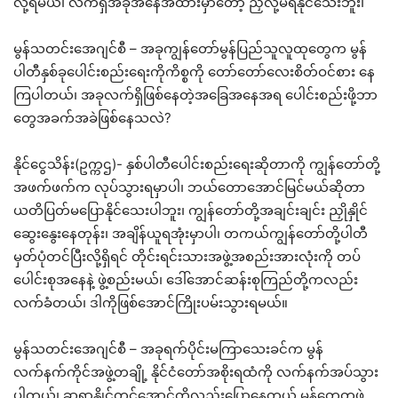
လို့ရမယ်၊ လက်ရှိအခုအနေအထားမှာတော့ ညှိလို့မရနိုင်သေးဘူး၊
မွန်သတင်းအေဂျင်စီ – အခုကျွန်တော်မွန်ပြည်သူလူထုတွေက မွန်
ပါတီနှစ်ခုပေါင်းစည်းရေးကိုကိစ္စကို တော်တော်လေးစိတ်ဝင်စား နေ
ကြပါတယ်၊ အခုလက်ရှိဖြစ်နေတဲ့အခြေအနေအရ ပေါင်းစည်းဖို့ဘာ
တွေအခက်အခဲဖြစ်နေသလဲ?
နိုင်ငွေသိန်း(ဥက္ကဌ)- နှစ်ပါတီပေါင်းစည်းရေးဆိုတာကို ကျွန်တော်တို့
အဖက်ဖက်က လုပ်သွားရမှာပါ၊ ဘယ်တောအောင်မြင်မယ်ဆိုတာ
ယတိပြတ်မပြောနိုင်သေးပါဘူး၊ ကျွန်တော်တို့အချင်းချင်း ညှိုနှိုင်
ဆွေးနွေးနေတုန်း၊ အချိန်ယူရအုံးမှာပါ၊ တကယ်ကျွန်တော်တို့ပါတီ
မှတ်ပုံတင်ပြီးလို့ရှိရင် တိုင်းရင်းသားအဖွဲ့အစည်းအားလုံးကို တပ်
ပေါင်းစုအနေနဲ့ ဖွဲ့စည်းမယ်၊ ဒေါ်အောင်ဆန်းစုကြည်တို့ကလည်း
လက်ခံတယ်၊ ဒါကိုဖြစ်အောင်ကြိုးပမ်းသွားရမယ်။
မွန်သတင်းအေဂျင်စီ – အခုရက်ပိုင်းမကြာသေးခင်က မွန်
လက်နက်ကိုင်အဖွဲ့တချို့ နိုင်ငံတော်အစိုးရထံကို လက်နက်အပ်သွား
ပါတယ်၊ ဆရာနိုုင်တင်အောင်တို့လည်းပြောနေတယ် မွန်တွေတဖွဲ့