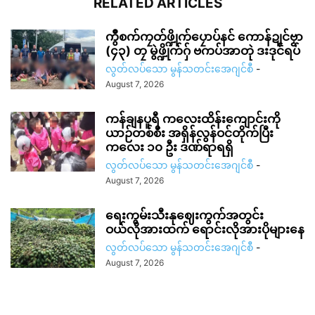
RELATED ARTICLES
ကွဳစက်ကၠတ်ဖ္ဍိုက်ပၠောပ်နင် ကောန်ဍုင်ဗၟာ
(၄၃) တၠ မွဲဖ္ဍိုက်ဂှ် ဗကပ်အာတုဲ ဒးဒုင်ရပ်
လွတ်လပ်သော မွန်သတင်းအေဂျင်စီ
-
August 7, 2026
ကန်ချနပူရီ ကလေးထိန်းကျောင်းကို
ယာဉ်တစ်စီး အရှိန်လွန်ဝင်တိုက်ပြီး
ကလေး ၁၀ ဦး ဒဏ်ရာရရှိ
လွတ်လပ်သော မွန်သတင်းအေဂျင်စီ
-
August 7, 2026
ရေးကွမ်းသီးနုဈေးကွက်အတွင်း
ဝယ်လိုအားထက် ရောင်းလိုအားပိုများနေ
လွတ်လပ်သော မွန်သတင်းအေဂျင်စီ
-
August 7, 2026