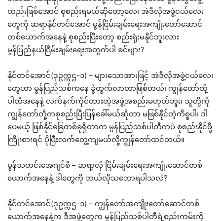
တည်းဖြစ်အောင် စုစည်းရမယ်ဆိုတော့လေ၊ အဲဒီလိုအဖွဲ့ငယ်လေး
တွေကို ဆရာနိုင်တင်အောင် မွန်ငြိမ်းချမ်းရေးအကျိုးတော်ဆောင်
တစ်ယောက်အနေနဲ့ စုစည်းပြီးတော့ စည်းရုံးမနိုင်ဘူးလား
မွန်ပြည်နယ်ငြိမ်းချမ်းရေးအတွက်ပါ ခင်ဗျား?
နိုင်တင်အောင်(ဒုဥက္ကဌ-၁) – များသောအားဖြင့် အဲဒီလိုအဖွဲ့ငယ်လေး
တွေဟာ မွန်ပြည်သစ်ကနေ ခွဲထွက်လာတာဖြစ်တယ်၊ ကျွန်တော်တို့
ပါတီအနေနဲ့ လက်နက်ကိုင်ထားတဲ့အဖွဲ့အစည်းမဟုတ်ဘူး၊ သူတို့ကို
ကျွန်တော်တို့ကစုစည်းပြီးပြန်ခေါ်မယ်ဆိုတာ မဖြစ်နိုင်တဲ့ကိစ္စပါ၊ ဒါ
ပေမယ့် ဖြစ်နိုင်ခြေတစ်ခုရှိတာက မွန်ပြည်သစ်ပါတီကပဲ စုစည်းနိုင်ဖို့
ကြိုးစားရင် ပိုပြီးလက်တွေ့ကျမယ်လို့ကျွန်တော်ထင်တယ်။
မွန်သတင်းအေဂျင်စီ – ဆရာ့လို ငြိမ်းချမ်းရေးအကျိုးဆောင်တစ်
ယောက်အနေနဲ့ ဒါတွေကို ဘယ်လိုသဘောရပါသလဲ?
နိုင်တင်အောင်(ဒုဥက္ကဌ-၁) – ကျွန်တော်အကျိုးတော်ဆောင်တစ်
ယောက်အနေနဲ့က ဒီအဖွဲ့တွေက မွန်ပြည်သစ်ပါတီရဲ့စည်းကမ်းကို