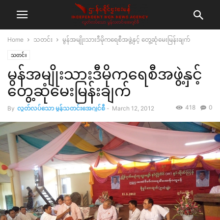
Home
သတင်း
မွန်အမျိုးသားဒီမိုကရေစီအဖွဲ့နှင့် တွေ့ဆုံမေးမြန်းချက်
သတင်း
မွန်အမျိုးသားဒီမိုကရေစီအဖွဲ့နှင့်
တွေ့ဆုံမေးမြန်းချက်
418
0
By
လွတ်လပ်သော မွန်သတင်းအေဂျင်စီ
-
March 12, 2012