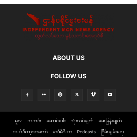
ABOUT US
FOLLOW US
မူလ
သတင်း
ဆောင်းပါး
သုံးသပ်ချက်
မေးမြန်းချက်
အယ်ဒီတာ့အာဘော်
မာဒီမီဒီယာ
Podcasts
ငြိမ်းချမ်းရေး