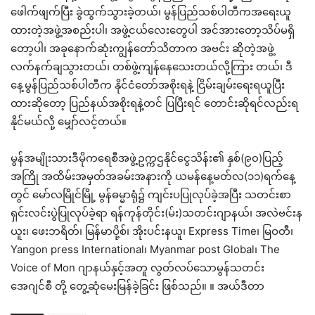
ဖေါက်ဖျက်ပြီး ခွဲထွက်သွားခဲ့တယ်၊ မွန်ပြည်သစ်ပါတီကအရေးယူ
ထားတဲ့အဖွဲ့အစည်းပါ၊ အဖွဲ့ငယ်လေးတွေပါ အင်အားတော့သိပ်မရှိ
တော့ပါ၊ အခုနောက်ဆုံးကျွန်တော်သိတာက အဗင်း ဆိုတဲ့အဖွဲ့
လက်နက်ချသွားတယ်၊ တစ်ဖွဲ့ကျန်နေသေးတယ်လို့ကြား တယ်၊ ဒီ
နေ့မွန်ပြည်သစ်ပါတီက နိုင်ငံတော်အစိုးရနဲ့ ငြိမ်းချမ်းရေးရယူပြီး
ထားဆိုတော့ ပြည်နယ်အစိုးရနဲ့တင် ပြပြီးရင် တောင်းဆိုရင်လည်းရ
နိုင်မယ်လို့ မျှော်လင့်တယ်။
မွန်အမျိုးသားဒီမိုကရေစီအဖွဲ့ဥက္ကဌနိုင်ငွေသိန်း၏ နှစ်(၉၀)ပြည့်
အကြို အထိမ်းအမှတ်အခမ်းအနားကို ယမန်နေ့မတ်လ(၁၁)ရက်နေ့
တွင် မော်လမြိုင်မြို့ မွန်ဓမ္မာရုံ၌ ကျင်းပပြုလုပ်ခဲ့အပြီး သတင်းစာ
ရှင်းလင်းပွဲပြုလုပ်ခဲ့ရာ ရန်ကုန်တိုင်း(မ်း)သတင်းဂျာနယ်၊ အလဲဗင်းန
ယူး၊ ဖေးဘရိတ်၊ မြန်မာပို့စ်၊ အိုးပင်းနယူ၊ Express Time၊ မြဝတီ၊
Yangon press International၊ Myanmar post Global၊ The
Voice of Mon ဂျာနယ်နှင့်အတူ လွတ်လပ်သောမွန်သတင်း
အေဂျင်စီ တို့ တွေ့ဆုံမေးမြန်ခဲ့ခြင်း ဖြစ်သည်။ ။ အယ်ဒီတာ