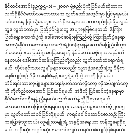
နိုင်တင်အောင်(ဒုဥက္ကဌ-၁) – ၂၀၀၈ ဖွဲ့စည်းပုံကိုပြင်မယ်ဆိုတာက
လက်ရှိနိုင်ငံတော်သဘောထားက လွှတ်တော်အတွင်းမှာ ပြင်မှရမယ်၊
ပြင်ပကနေ ပြင်လို့မရဘူး၊ လက်ရှိအနေအထားကလည်းပြင်ဖို့မလွယ်
ဘူး၊ လွှတ်တော်မှာ ပြည်ခိုင်ဖြိုးတွေ အများစုဖြစ်နေတယ်၊ ဒီကြား
ဖြတ်ရွေးကောက်ပွဲကို ဒေါ်အောင်ဆန်းစုကြည်တို့ ကြားဖြတ်ပွဲနေရာ
အားလုံးနိုင်တာတောင်မှ အားလုံးရဲ့(၁၀)ရာနှုန်းတောင်မပြည့်ပါဘူး၊
ဒါပေမယ့် ဗမာပြည်ရဲ့အခြေအနေကို နိုင်ငံတော်အစိုးရကလည်းသိ
နေတယ်၊ ဒေါ်အောင်ဆန်းစုကြည်တို့လည်း လွှတ်တော်ထဲရောက်ရ
မယ်၊ တိုင်းရင်းသားလူမျိုးများကလည်း သူ့အဖွဲ့အစည်းနဲ့သူ ဒီမိုက
ရေစီကျင့်စဉ် ဒီမိုကရေစီစံနှုန်းတွေနဲ့မညီတဲ့ဟာကို ပြင်မယ်၊
တိုင်းရင်းသားလူမျိုးများအရေးနဲ့ပတ်သက်လို့တော့ လိုအပ်ချက်တွေ
ကို ကိုက်ညီလာအောင် ပြင်ဆင်ရမယ်၊ အဲဒီလို ပြင်ဆင်တဲ့နေရာမှာ
နိုင်ငံတော်အစိုးရနဲ့ ညှိရမယ်၊ လွှတ်တော်နဲ့ညှိပြီးသွားရမယ်၊
လောလောဆယ်ပြင်လို့မရရင်လည်း လာမည့် ရွေးကောက်ပွဲ ၂၀၁၅
မှာ လွှတ်တော်ထဲဝင်ပြင်လို့ရမယ်၊ ကရင်ခေါင်ဆောင်စောဘဦးကြီး
ကပြောခဲ့ဘူးတယ်၊ လူမျိုးတမျိုးရဲ့ အခွင့်အရေးဟာ တန်တူရေးရှိရ
မယ်၊ အရိုးဆုံး အရှင်းဆုံး ဗမာတစ်ကျပ် ကရင်တစ်ကျပ်ဖြစ်ရမယ်၊