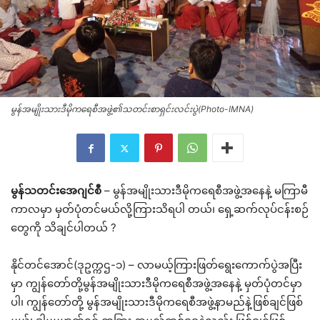
မွန်အမျိုးသားဒီမိုကရေစီအဖွဲ့၏သတင်းစာရှင်းလင်းပွဲ(Photo-IMNA)
မွန်သတင်းအေဂျင်စီ
– မွန်အမျိုးသားဒီမိုကရေစီအဖွဲ့အနေနဲ့ မကြာမီ
ကာလမှာ မှတ်ပုံတင်မယ်လို့ကြားသိရပါ တယ်၊ ရှေ့ဆက်လုပ်ငန်းစဉ်
တွေကို သိချင်ပါတယ် ?
နိုင်တင်အောင်(ဒုဥက္ကဌ-၁) – လာမယ့်ကြားဖြတ်ရွေးကောက်ပွဲအပြီး
မှာ ကျွန်တော်တို့မွန်အမျိုးသားဒီမိုကရေစီအဖွဲ့အနေနဲ့ မှတ်ပုံတင်မှာ
ပါ၊ ကျွန်တော်တို့ မွန်အမျိုးသားဒီမိုကရေစီအဖွဲ့နာမည်နဲ့ဖြစ်ချင်ဖြစ်