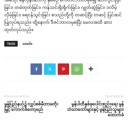
ခြင်း၊ တမံတုတ်ခြင်း၊ ကန်သင်းရိုးရိုက်ခြင်း၊ ဂျုတ်ဆွဲခြင်း၊ ဒလိမ့်
လှိမ့်ခြင်း၊ ရေငန်သွင်းခြင်း စသည်တို့ကို တဆင့်ပြီး တဆင့် ပြင်ဆင်
ပြုလုပ်ရသည်။ ထို့နောက် ဒီဇင်ဘာလမှစပြီး မေလအထိ ဆား
ထုတ်လုပ်သည်။
TAGS
သတင်း
Previous article
Next article
မွန်ပြည်နယ်၌ လျှပ်စစ်မီတာခတိုး
မွန်ပါတီနှစ်ခုပေါင်းစည်းရေး မွန်
မြှင့် ကောက်ခံတော့မည်
သံဃာတော်များနှင့် မွန်ပြည်သူများ
ထောက်ခံ