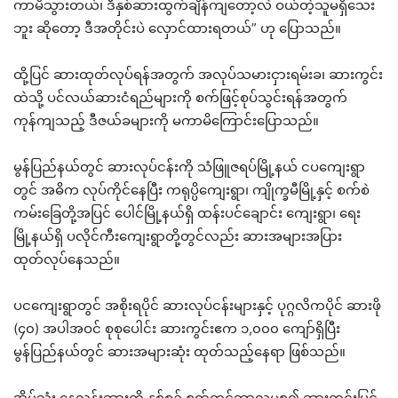
ကာမိသွားတယ်၊ ဒီနှစ်ဆားထွက်ချိန်ကျတော့လဲ ဝယ်တဲ့သူမရှိသေး
ဘူး ဆိုတော့ ဒီအတိုင်းပဲ လှောင်ထားရတယ်” ဟု ပြောသည်။
ထို့ပြင် ဆားထုတ်လုပ်ရန်အတွက် အလုပ်သမားငှားရမ်းခ၊ ဆားကွင်း
ထဲသို့ ပင်လယ်ဆားငံရည်များကို စက်ဖြင့်စုပ်သွင်းရန်အတွက်
ကုန်ကျသည့် ဒီဇယ်ခများကို မကာမိကြောင်းပြောသည်။
မွန်ပြည်နယ်တွင် ဆားလုပ်ငန်းကို သံဖြူဇရပ်မြို့နယ် ငပကျေးရွာ
တွင် အဓိက လုပ်ကိုင်နေပြီး ကရုပ္ပိကျေးရွာ၊ ကျိုက္ခမီမြို့နှင့် စက်စဲ
ကမ်းခြေတို့အပြင် ပေါင်မြို့နယ်ရှိ ထန်းပင်ချောင်း ကျေးရွာ၊ ရေး
မြို့နယ်ရှိ ပလိုင်ကီးကျေးရွာတို့တွင်လည်း ဆားအများအပြား
ထုတ်လုပ်နေသည်။
ပငကျေးရွာတွင် အစိုးရပိုင် ဆားလုပ်ငန်းများနှင့် ပုဂ္ဂလိကပိုင် ဆားဖို
(၄၀) အပါအဝင် စုစုပေါင်း ဆားကွင်းဧက ၁,၀၀၀ ကျော်ရှိပြီး
မွန်ပြည်နယ်တွင် ဆားအများဆုံး ထုတ်သည့်နေရာ ဖြစ်သည်။
အိမ်သုံး နေလှန်းဆားကို နှစ်စဉ် စက်တင်ဘာလမှစ၍ ဆားကွင်းပြင်