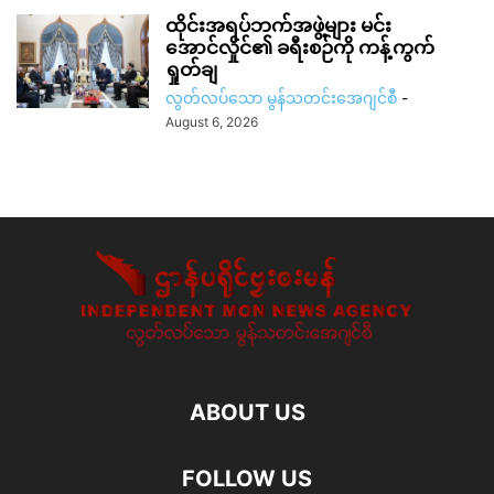
ထိုင်းအရပ်ဘက်အဖွဲ့များ မင်း
အောင်လှိုင်၏ ခရီးစဉ်ကို ကန့်ကွက်
ရှုတ်ချ
လွတ်လပ်သော မွန်သတင်းအေဂျင်စီ
-
August 6, 2026
ABOUT US
FOLLOW US