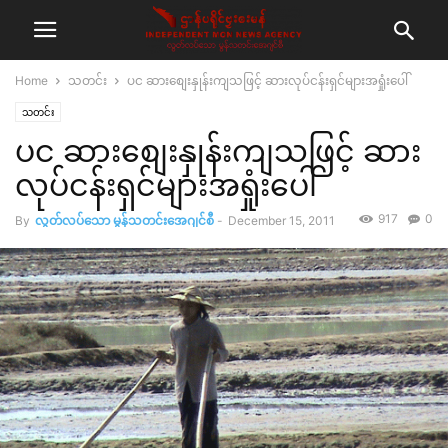
Home
သတင်း
ပင ဆားစျေးနှုန်းကျသဖြင့် ဆားလုပ်ငန်းရှင်များအရှုံးပေါ်
သတင်း
ပင ဆားစျေးနှုန်းကျသဖြင့် ဆား
လုပ်ငန်းရှင်များအရှုံးပေါ်
917
0
By
လွတ်လပ်သော မွန်သတင်းအေဂျင်စီ
-
December 15, 2011