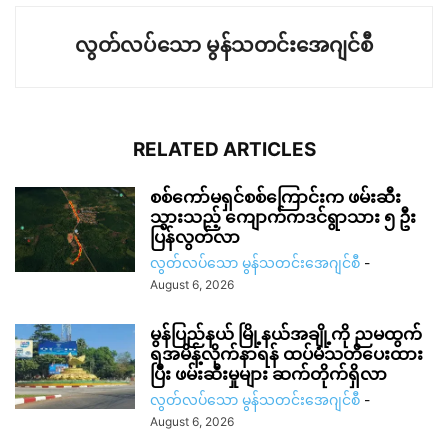
လွတ်လပ်သော မွန်သတင်းအေဂျင်စီ
RELATED ARTICLES
စစ်ကော်မရှင်စစ်ကြောင်းက ဖမ်းဆီး
သွားသည့် ကျောက်ကဒင်ရွာသား ၅ ဦး
ပြန်လွတ်လာ
လွတ်လပ်သော မွန်သတင်းအေဂျင်စီ
-
August 6, 2026
မွန်ပြည်နယ် မြို့နယ်အချို့ကို ညမထွက်
ရအမိန့်လိုက်နာရန် ထပ်မံသတိပေးထား
ပြီး ဖမ်းဆီးမှုများ ဆက်တိုက်ရှိလာ
လွတ်လပ်သော မွန်သတင်းအေဂျင်စီ
-
August 6, 2026