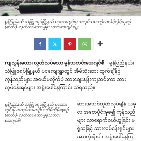
မွန်ပြည်နယ် သံဖြူဇရပ်မြို့နယ် ပငဆားကွင်းမှ အလုပ်သမတဦး ဒလိမ့်လှိမ့်နေစဉ်
(ဓာတ်ပုံ-လွတ်လပ်သော မွန်သတင်းအေဂျင်စ႘)
ကျလွန်းထော၊ လွတ်လပ်သော မွန်သတင်းအေဂျင်စီ
– မွန်ပြည်နယ်၊
သံဖြူဇရပ်မြို့နယ် ပငကျေးရွာတွင် အိမ်သုံးဆား ထွက်ချိန်၌
ကုန်သည်များ အဝယ်မလိုက်ပဲ ဆားစျေးနှုန်းကျဆင်းကာ ဆား
လုပ်ငန်းရှင်များ အရှုံးပေါ်နေကြာင်း သိရသည်။
ဆားအသစ်ထုတ်လုပ်ချိန် ယခု
မွန်ပြည်နယ် သံဖြူဇရပ်မြို့နယ် ပငဆား
ကွင်းမှ အလုပ်သမတဦး ဒလိမ့်လှိမ့်နေစဉ်
လ အစောပိုင်းမှစ၍ ကုန်သည်
(ဓာတ်ပုံ-လွတ်လပ်သော မွန်သတင်း
များ လာရောက်ဝယ်ယူခြင်း မ
အေဂျင်စီ)
ရှိသဖြင့် ဆားလုပ်ငန်းရှင်များ
အားလုံးနီးပါး အရှုံးပေါ်နေကြ