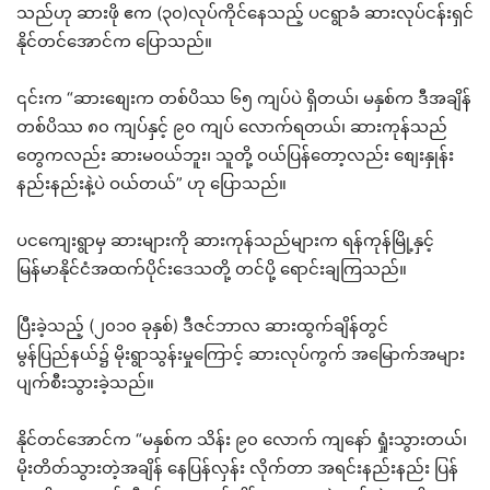
သည်ဟု ဆားဖို ဧက (၃၀)လုပ်ကိုင်နေသည့် ပငရွာခံ ဆားလုပ်ငန်းရှင်
နိုင်တင်အောင်က ပြောသည်။
၎င်းက “ဆားစျေးက တစ်ပိဿ ၆၅ ကျပ်ပဲ ရှိတယ်၊ မနှစ်က ဒီအချိန်
တစ်ပိဿ ၈၀ ကျပ်နှင့် ၉၀ ကျပ် လောက်ရတယ်၊ ဆားကုန်သည်
တွေကလည်း ဆားမဝယ်ဘူး၊ သူတို့ ဝယ်ပြန်တော့လည်း စျေးနှုန်း
နည်းနည်းနဲ့ပဲ ဝယ်တယ်” ဟု ပြောသည်။
ပငကျေးရွာမှ ဆားများကို ဆားကုန်သည်များက ရန်ကုန်မြို့နှင့်
မြန်မာနိုင်ငံအထက်ပိုင်းဒေသတို့ တင်ပို့ ရောင်းချကြသည်။
ပြီးခဲ့သည့် (၂၀၁၀ ခုနှစ်) ဒီဇင်ဘာလ ဆားထွက်ချိန်တွင်
မွန်ပြည်နယ်၌ မိုးရွာသွန်းမှုကြောင့် ဆားလုပ်ကွက် အမြောက်အများ
ပျက်စီးသွားခဲ့သည်။
နိုင်တင်အောင်က “မနှစ်က သိန်း ၉၀ လောက် ကျနော် ရှုံးသွားတယ်၊
မိုးတိတ်သွားတဲ့အချိန် နေပြန်လှန်း လိုက်တာ အရင်းနည်းနည်း ပြန်