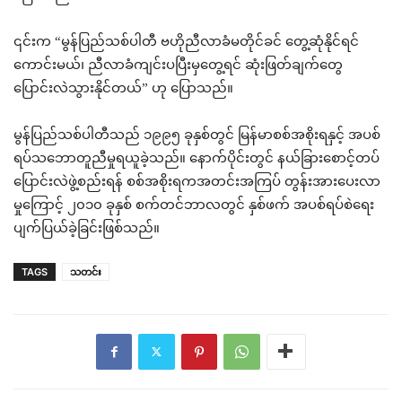
၎င်းက “မွန်ပြည်သစ်ပါတီ ဗဟိုညီလာခံမတိုင်ခင် တွေ့ဆုံနိုင်ရင်
ကောင်းမယ်၊ ညီလာခံကျင်းပပြီးမှတွေ့ရင် ဆုံးဖြတ်ချက်တွေ
ပြောင်းလဲသွားနိုင်တယ်” ဟု ပြောသည်။
မွန်ပြည်သစ်ပါတီသည် ၁၉၉၅ ခုနှစ်တွင် မြန်မာစစ်အစိုးရနှင့် အပစ်
ရပ်သဘောတူညီမှုရယူခဲ့သည်။ နောက်ပိုင်းတွင် နယ်ခြားစောင့်တပ်
ပြောင်းလဲဖွဲ့စည်းရန် စစ်အစိုးရကအတင်းအကြပ် တွန်းအားပေးလာ
မှုကြောင့် ၂၀၁၀ ခုနှစ် စက်တင်ဘာလတွင် နှစ်ဖက် အပစ်ရပ်စဲရေး
ပျက်ပြယ်ခဲ့ခြင်းဖြစ်သည်။
TAGS
သတင်း