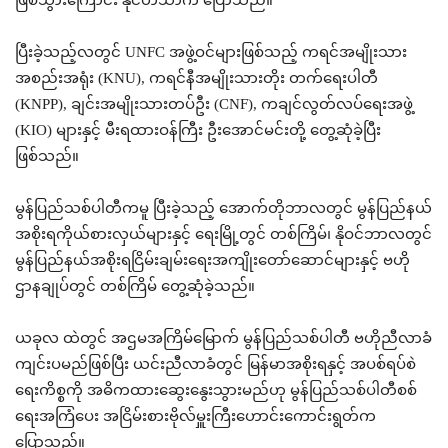
ပြီးခဲ့သည့်လတွင် UNFC အဖွဲ့ဝင်များဖြစ်သည့် ကရင်အမျိုးသား
အစည်းအရုံး (KNU), ကရင်နီအမျိုးသားတိုး တက်ရေးပါတီ
(KNPP), ချင်းအမျိုးသားတပ်ဦး (CNF), ကချင်လွတ်လပ်ရေးအဖွဲ့
(KIO) များနှင့် မီးရထားဝန်ကြီး ဦးအောင်မင်းတို့ တွေ့ဆုံခဲ့ပြီး
ဖြစ်သည်။
မွန်ပြည်သစ်ပါတီကမူ ပြီးခဲ့သည့် အောက်တိုဘာလတွင် မွန်ပြည်နယ်
အစိုးရကိုယ်စားလှယ်များနှင့် ရေးမြို့တွင် တစ်ကြိမ်၊ နိုဝင်ဘာလတွင်
မွန်ပြည်နယ်အစိုးရငြိမ်းချမ်းရေးအကျိုးတော်ဆောင်များနှင့် ဗဟို
ဌာနချုပ်တွင် တစ်ကြိမ် တွေ့ဆုံခဲ့သည်။
ယခုလ ထဲတွင် အဌမအကြိမ်မြောက် မွန်ပြည်သစ်ပါတီ ဗဟိုညီလာခံ
ကျင်းပမည်ဖြစ်ပြီး ယင်းညီလာခံတွင် မြန်မာအစိုးရနှင့် အပစ်ရပ်စဲ
ရေးကိစ္စကို အဓိကထားဆွေးနွေးသွားမည်ဟု မွန်ပြည်သစ်ပါတီစစ်
ရေးအကြံပေး အငြိမ်းစားဗိုလ်မှူးကြီးဟောင်းကောင်းရွတ်က
ပြောသည်။