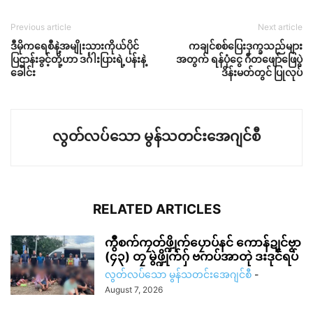
Previous article
Next article
ဒီမိုကရေစီနဲ့အမျိုးသားကိုယ်ပိုင်
ကချင်စစ်ပြေးဒုက္ခသည်များ
ပြဌာန်းခွင့်တို့ဟာ ဒင်္ဂါးပြားရဲ့ပန်းနဲ့
အတွက် ရန်ပုံငွေ ဂီတဖျော်ဖြေပွဲ
ခေါင်း
ဒိန်းမတ်တွင် ပြုလုပ်
လွတ်လပ်သော မွန်သတင်းအေဂျင်စီ
RELATED ARTICLES
ကွဳစက်ကၠတ်ဖ္ဍိုက်ပၠောပ်နင် ကောန်ဍုင်ဗၟာ
(၄၃) တၠ မွဲဖ္ဍိုက်ဂှ် ဗကပ်အာတုဲ ဒးဒုင်ရပ်
လွတ်လပ်သော မွန်သတင်းအေဂျင်စီ
-
August 7, 2026