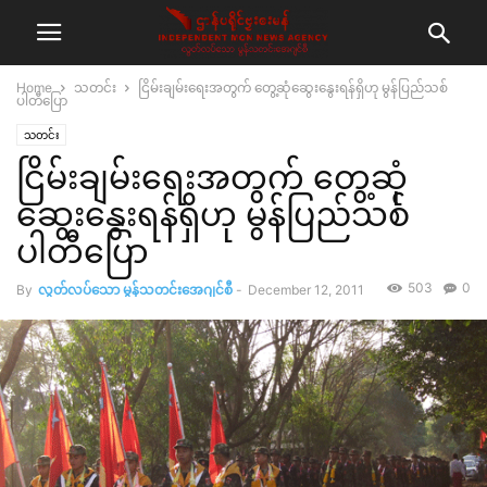
Home
သတင်း
ငြိမ်းချမ်းရေးအတွက် တွေ့ဆုံဆွေးနွေးရန်ရှိဟု မွန်ပြည်သစ်
ပါတီပြော
သတင်း
ငြိမ်းချမ်းရေးအတွက် တွေ့ဆုံ
ဆွေးနွေးရန်ရှိဟု မွန်ပြည်သစ်
ပါတီပြော
503
0
By
လွတ်လပ်သော မွန်သတင်းအေဂျင်စီ
-
December 12, 2011