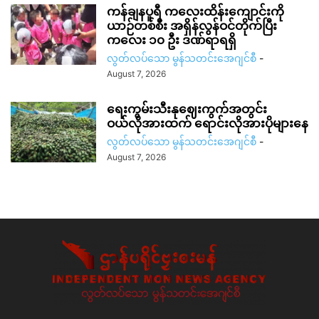
ကန်ချနပူရီ ကလေးထိန်းကျောင်းကို
ယာဉ်တစ်စီး အရှိန်လွန်ဝင်တိုက်ပြီး
ကလေး ၁၀ ဦး ဒဏ်ရာရရှိ
လွတ်လပ်သော မွန်သတင်းအေဂျင်စီ
-
August 7, 2026
ရေးကွမ်းသီးနုဈေးကွက်အတွင်း
ဝယ်လိုအားထက် ရောင်းလိုအားပိုများနေ
လွတ်လပ်သော မွန်သတင်းအေဂျင်စီ
-
August 7, 2026