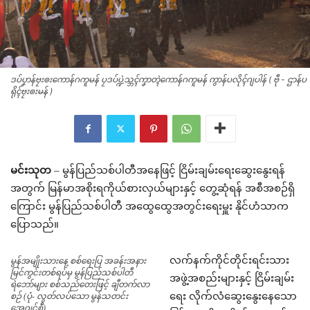
ဒပ်ပၞာန်ဗၠးၜးကောန်ဂကူမန် ပၠဒပ်ပ္ဍဲသ္ဘၚ်ကၞာတ္ၚဲကောန်ဂကူမန် ကွာန်ပလိုၚ်ဂျပါန် ( ဗီု - ဌာန်ပ
ရိုၚ်ဗၠးၜးမန် )
မင်းသုတ
– မွန်ပြည်သစ်ပါတီအနေဖြင့် ငြိမ်းချမ်းရေးဆွေးနွေးရန်
အတွက် မြန်မာအစိုးရကိုယ်စားလှယ်များနှင့် တွေ့ဆုံရန် အစီအစဉ်ရှိ
ကြောင်း မွန်ပြည်သစ်ပါတီ အထွေထွေအတွင်းရေးမှူး နိုင်ဟံသာက
ပြောသည်။
လက်နက်ကိုင်တိုင်းရင်းသား
မွန်အမျိုးသားနေ့ စစ်ရေးပြ အခန်းအနား
မြင်ကွင်းတစ်ရပ်မှ မွန်ပြည်သစ်ပါတီ
အဖွဲ့အစည်းများနှင့် ငြိမ်းချမ်း
ရဲဘော်များ စစ်သည်တေးဖြင့် ချီတက်လာ
ရေး လိုက်လံဆွေးနွေးနေသော
စဉ် (ပုံ- လွတ်လပ်သော မွန်သတင်း
အေဂျင်စီ)