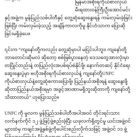
မြန်မာအစိုးရကိုယ်စားလှယ်
မီးရထားဝန်ကြီးဦးအောင်မင်း
နှင့်အဖွဲ့က မွန်ပြည်သစ်ပါတီနှင့် တွေ့ဆုံဆွေးနွေးရန် ကမ်းလှမ်းခဲ့ခြင်း
ဖြစ်ပြီး ကမ်းလှမ်းခဲ့သည့် အချိန်ကာလကိုမူ နိုင်ဟံသာက ပြောဆို
ခြင်းမရှိခဲ့ပေ။
၎င်းက “ကျနော်တို့ကလည်း တွေ့ဆုံမှာပါ မငြင်းပါဘူး၊ ကျနော်တို့
ဘာတောင်းဆိုမလဲ ဆိုတော့ စစ်ဖြစ်ပွားနေတဲ့ ဒေသတွေအားလုံးမှာ
တပြိုင်တည်းနဲ့ တပြည်လုံးအပစ်ရပ်စဲနိုင်ဖို့၊ နောက်တဆင့် နိုင်ငံရေး
ဆွေးနွေးပွဲမှာ ဗဟိုအစိုးရကိုယ်စားလှယ်နဲ့ ကျနော်တို့UNFC
ကိုယ်စားလှယ်နဲ့တွေ့ဆုံစကားပြောဖို့၊ ပြည်နယ်အစိုးရနဲ့ ဆွေးနွေးဖို့
ဆိုတာပြည်နယ်အစိုးရမှာ အခွင့်အာဏာမရှိဘူးဆိုတာကို ကျနော်တို့
သိထားတယ်” ဟုပြောသည်။
UNFC ကို မူလက မွန်ပြည်သစ်ပါတီအပါအဝင် တိုင်းရင်းသား
လက်နက်ကိုင် ၁၂ ဖွဲ့ဖြင့်ဖွဲ့စည်းခဲ့ပြီး ယခုလက်ရှိတွင်မူ ယင်းအဖွဲ့ဝင်
များထဲမှ ကချင်အဖွဲ့နှစ်ဖွဲ့ကိုပေါင်းစည်းလိုက်သဖြင့် အဖွဲ့ဝင် ၁၁ ဖွဲ့
ဖြစ်သွားကြောင်း နိုင်ဟံသာက ပြောသည်။