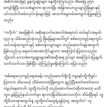
အဓိကအားဖြင့် မွန်လူမျိုးများ နေထိုင်ကြသည်။ အိမ်ခြေ ၃၅၀
ကျော်ရှိပြီး ဒေသခံများက ရာဘာခြံ၊ အခြားသောဥယျာဉ်ခြံများနှင့်
ပင်လယ်ငါးဖမ်းလုပ်ငန်းများဖြင့် အသက်မွေးဝမ်းကျောင်းပြုနေကြ
သည်။
“ကဒိုက်” အခြေစိုက် အစိုးရလက်အောက်ခံရေတပ် တပ်ရင်းအမှတ်
(၄၃) မှ သိမ်းဆည်းခဲ့သည့် ခြံမြေများပေါ်တွင် စစ်လေ့ကျင့်ရေးကွင်း
သင်တန်းကျောင်းနှင့် စစ်တန်းလျားများ တည်ဆောက်ရန်အတွက်
ဖြစ်သည်ဟု ရေတပ်အာဏာပိုင်များက အကြောင်းပြထားသည်။
သို့သော် ဒေသခံကျေးရွာများ၏အဆိုအရ ၄င်းမှာ အကြောင်းပြချက်
သက်သက်သာ ဖြစ်ပြီး ယုံကြည်မှုမရှိကြောင်း ပြောသည်။
“စစ်ရေးလေ့ကျင့်ရေးစခန်း တည်ဆောက်ဖို့လို့ ကျနော်တို့ကိုရှင်း
ပြတာပဲ၊ ဒါပေမယ့် သိမ်းထားတဲ့ခြံတွေက ရှည်ပြီးတော်တော်လေး
ကျယ်နေတာပါ၊ သူတို့ဘယ်လို တည်ဆောက်မလဲဆိုတာတော့ မသိ
ဘူး၊ မွန်ပြည်နယ်ဘက်မှာ ရာဘာခြံသိမ်းထားသလိုပဲ၊ သိမ်းပြီးရင် သူ
တို့မိသားစုအတွက်နဲ့ သူတို့တပ်တွေရဲ့ရန်ပုံငွေ အတွက်ပဲ” ဟု
အသက် (၆၀)ရှိ နိုင်ဟတေက ပြောသည်။