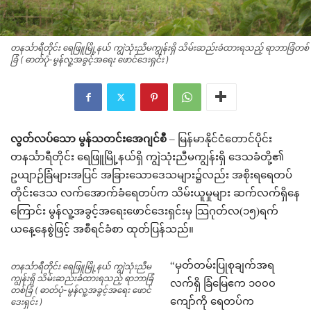
တနင်္သာရီတိုင်း ရေဖြူမြို့နယ် ကျွဲသုံးညီမကျွန်းရှိ သိမ်းဆည်းခံထားရသည့် ရာဘာခြံတစ်
ခြံ ( ဓာတ်ပုံ-မွန်လူ့အခွင့်အရေး ဖောင်ဒေးရှင်း )
လွတ်လပ်သော မွန်သတင်းအေဂျင်စီ
– မြန်မာနိုင်ငံတောင်ပိုင်း
တနင်္သာရီတိုင်း ရေဖြူမြို့နယ်ရှိ ကျွဲသုံးညီမကျွန်းရှိ ဒေသခံတို့၏
ဥယျာဉ်ခြံများအပြင် အခြားသောဒေသများ၌လည်း အစိုးရရေတပ်
တိုင်းဒေသ လက်အောက်ခံရေတပ်က သိမ်းယူမှုများ ဆက်လက်ရှိနေ
ကြောင်း မွန်လူ့အခွင့်အရေးဖောင်ဒေးရှင်းမှ သြဂုတ်လ(၁၅)ရက်
ယနေ့နေစွဲဖြင့် အစီရင်ခံစာ ထုတ်ပြန်သည်။
“မှတ်တမ်းပြုစုချက်အရ
တနင်္သာရီတိုင်း ရေဖြူမြို့နယ် ကျွဲသုံးညီမ
ကျွန်းရှိ သိမ်းဆည်းခံထားရသည့် ရာဘာခြံ
လက်ရှိ ခြံမြေဧက ၁၀၀၀
တစ်ခြံ ( ဓာတ်ပုံ-မွန်လူ့အခွင့်အရေး ဖောင်
ကျော်ကို ရေတပ်က
ဒေးရှင်း )