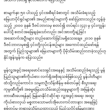
စာမျက်နှာ ၅၀ ပါသည့် ၄င်းအစီရင်ခံစာတွင် အသိမ်းခံရသည့်
မြေယာပိုင်ရှင်များ၏ အမည်စာရင်းများကို ဖော်ပြထားသည်။ လွန်ခဲ့
သည့် ၂၀၀၀ ခုနှစ် ဒီဇင်ဘာလမှ စတင်၍ တပ်ရင်း (၄၃) မှ ၄င်းကျွန်း
ပေါ်သို့ စတင်အခြေချခဲ့သော်လည်း အင်အားတို့ချဲ့ခြင်း
အဆောက်အဦးများ တည်ဆောက်ခြင်းမရှိသေးချေ။ ၂၀၁၀ ခုနှစ်
ဒီဇင်ဘာလမှစ၍ ၄င်းတို့လုပ်ငန်းစဉ်များ အကောင်ထည်ဖော်ရန်
အတွက် ပြည်သူများ၏ မြေယာများကို ပိုမိုသိမ်းဆည်းလာခဲ့သည်ဟု
နိုင်အွန်းမွန်က ပြောသည်။
မွန်လူ့အခွင့်အရေးဖောင်ဒေးရှင်းအနေနှင့် အသိမ်းဆည်ခံရသည့် မွန်
ပြည်သူများ၏ကိုယ်စား လက်ရှိအစိုးရသစ်ဖြစ်သည့် မွန်ပါတီများ
ထံသို့လည်ကောင်း၊ သမ္မတဦးသိန်းစိန်မှ စစ်တပ်နှင့် စီးပွားရေး
ကုမ္ပဏီတို့၏ အဓမ္မမြေယာသိမ်းဆည်းနေမှုများကို အမြန်ဆုံး
တားဆီးပေးရန်နှင့် မြန်မာနိုင်ငံဆိုင်ရာ လူ့အခွင့်အရေး အထူး
ကိုယ်စားလှယ် မစ္စတာသောမတ်အိုဟေးကင်တားနား အနေဖြင့်
စစ်တပ်မှ တရားမဲ့သိမ်းယူထားသည့် ပြည်သူပိုင်မြေများအား