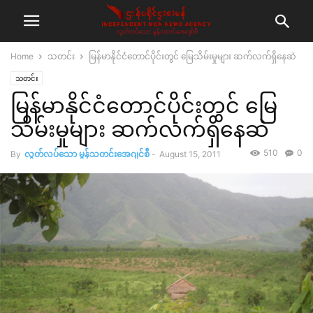
Home
သတင်း
မြန်မာနိုင်ငံတောင်ပိုင်းတွင် မြေသိမ်းမှုများ ဆက်လက်ရှိနေဆဲ
သတင်း
မြန်မာနိုင်ငံတောင်ပိုင်းတွင် မြေ
သိမ်းမှုများ ဆက်လက်ရှိနေဆဲ
510
0
By
လွတ်လပ်သော မွန်သတင်းအေဂျင်စီ
-
August 15, 2011