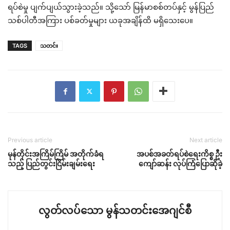
ရပ်စဲမှု ပျက်ပျယ်သွားခဲ့သည်။ သို့သော် မြန်မာစစ်တပ်နှင့် မွန်ပြည်
သစ်ပါတီအကြား ပစ်ခတ်မှုများ ယခုအချိန်ထိ မရှိသေးပေ။
TAGS
သတင်း
Previous article
Next article
မုန်တိုင်းအကြိမ်ကြိမ် အတိုက်ခံရ
အပစ်အခတ်ရပ်စဲရေးကိစ္စ ဦး
သည့် ပြည်တွင်းငြိမ်းချမ်းရေး
ကျော်ဆန်း လုပ်ကြံပြောဆိုခဲ့
လွတ်လပ်သော မွန်သတင်းအေဂျင်စီ