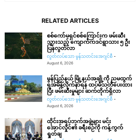
RELATED ARTICLES
စစ်ကော်မရှင်စစ်ကြောင်းက ဖမ်းဆီး
သွားသည့် ကျောက်ကဒင်ရွာသား ၅ ဦး
ပြန်လွတ်လာ
လွတ်လပ်သော မွန်သတင်းအေဂျင်စီ
-
August 6, 2026
မွန်ပြည်နယ် မြို့နယ်အချို့ကို ညမထွက်
ရအမိန့်လိုက်နာရန် ထပ်မံသတိပေးထား
ပြီး ဖမ်းဆီးမှုများ ဆက်တိုက်ရှိလာ
လွတ်လပ်သော မွန်သတင်းအေဂျင်စီ
-
August 6, 2026
ထိုင်းအရပ်ဘက်အဖွဲ့များ မင်း
အောင်လှိုင်၏ ခရီးစဉ်ကို ကန့်ကွက်
ရှုတ်ချ