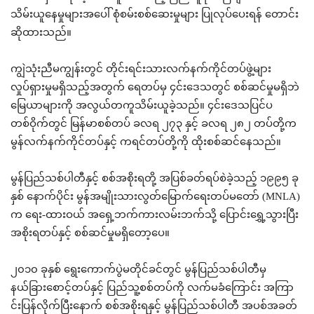
သိမ်းယူနေမှုများအပေါ် စုံစမ်းစစ်ဆေးမှုများ ပြုလုပ်ပေးရန် တောင်း
ဆိုထားသည်။
ကျွဲသုံးညီမကျွန်းတွင် တိုင်းရင်းသားလက်နက်ကိုင်တပ်ဖွဲ့များ
လှုပ်ရှားမှုမရှိသည့်အတွက် ရေတပ်မှ ၄င်းဒေသတွင် စစ်ဆင်မှုမရှိဘဲ
မြေယာများကို အလွယ်တကူသိမ်းယူခဲ့သည်။ ၄င်းဒေသပြင်ပ
တစ်ဝိုက်တွင် မြန်မာစစ်တပ် ခလရ ၂၇၃ နှင့် ခလရ ၂၈၂ တပ်တို့က
မွန်လက်နက်ကိုင်တပ်နှင့် ကရင်တပ်တို့ကို ထိုးစစ်ဆင်နေသည်။
မွန်ပြည်သစ်ပါတီနှင့် စစ်အစိုးရတို့ အပြစ်ခတ်ရပ်စဲခဲ့သည့် ၁၉၉၅ ခု
နှစ် နောက်ပိုင်း မွန်အမျိုးသားလွတ်မြောက်ရေးတပ်မတော် (MNLA)
က ရေး-ထားဝယ် အရှေ့ဘက်ကားလမ်းဘက်သို့ ပြောင်းရွှေ့သွားပြီး
အစိုးရတပ်နှင့် စစ်ဆင်မှုမရှိတော့ပေ။
၂၀၁၀ ခုနှစ် ရွေးကောက်ပွဲမတိုင်ခင်တွင် မွန်ပြည်သစ်ပါတီမှ
နယ်ခြားစောင့်တပ်နှင့် ပြည်သူ့စစ်တပ်ကို လက်မခံကြောင်း အကြာ
င်းပြန်လိုက်ပြီးနောက် စစ်အစိုးရနှင့် မွန်ပြည်သစ်ပါတီ အပစ်အခတ်