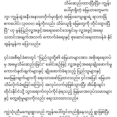
သိမ်းဆည်းထားပြီးပြီး၊ ကျွန်း
ပေါ်မှာရှိတဲ့ မြေယာတွေမက
ဘူး ကျွန်းနဲ့အနီးအနားတဝိုက်မှာရှိတဲ့ အခြားကျေးရွာရဲ့ ရာဘာခြံ
ဧကပေါင်း (၃၀၀၀) ခန့်ကိုလည်း သိမ်းယူဖို့ မြေတွေကို တိုင်းထွားပြီ
ပြီ” ဟု မွန်ပြည်လူ့အခွင့်အရေးဖောင်ဒေးရှင်းမှ လူ့အခွင့်အရေး
သတင်းအချက်အလက် ကောက်ခံရေးနှင့် စုဆောင်းရေးတာဝန်ခံ နိုင်
အွန်းမွန်က ပြောသည်။
၄င်းအစီရင်ခံစာတွင် “ပြည်သူတို့၏ မြေယာများအား အစိုးရရေတပ်
မှ အဓမ္မသိမ်းဆည်းခြင်း” ခေါင်းစဉ်ဖြင့် လူ့အခွင့်အရေးချိုးဖောက်မှု
ကောက်နုတ်ချက်များနှင့် ချိုးဖောက်ခံရသည့် ပြည်သူများနှင့်
မေးမြန်းချက်များကို ရေးသားဖော်ပြထားသည်။ ၄င်းအပြင် မြေယာ
သိမ်းပိုက်ခံရခြင်းကြောင့် အလုပ်လက်မဲ့ဖြစ်သွားပြီး အိမ်နီးချင်း
ထိုင်းနိုင်ငံသို့ သွားရောက်လုပ်ကိုင်ခဲ့ရသည့် မြန်မာအလုပ်သမားများ
နှင့် တွေ့ဆုံမှုများကိုလည်း ရေးသားထားသည်။
ကျွဲသုံးညီမကျေးရွာသည် ကျွန်းပေါ်တွင်တည်ရှိနေသည့် ရွာဖြစ်ပြီး