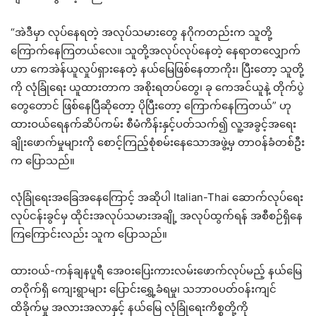
“အဲဒီမှာ လုပ်နေရတဲ့ အလုပ်သမားတွေ နဂိုကတည်းက သူတို့
ကြောက်နေကြတယ်လေ။ သူတို့အလုပ်လုပ်နေတဲ့ နေရာတလျှောက်
ဟာ ကေအဲန်ယူလှုပ်ရှားနေတဲ့ နယ်မြေဖြစ်နေတာကိုး၊ ပြီးတော့ သူတို့
ကို လုံခြုံရေး ယူထားတာက အစိုးရတပ်တွေ၊ ခု ကေအင်ယူနဲ့ တိုက်ပွဲ
တွေတောင် ဖြစ်နေပြီဆိုတော့ ပိုပြီးတော့ ကြောက်နေကြတယ်” ဟု
ထားဝယ်ရေနက်ဆိပ်ကမ်း စီမံကိန်းနှင့်ပတ်သက်၍ လူ့အခွင့်အရေး
ချိုးဖောက်မှုများကို စောင့်ကြည့်စုံစမ်းနေသောအဖွဲ့မှ တာ၀န်ခံတစ်ဦး
က ပြောသည်။
လုံခြုံရေးအခြေအနေကြောင့် အဆိုပါ Italian-Thai ဆောက်လုပ်ရေး
လုပ်ငန်းခွင်မှ ထိုင်းအလုပ်သမားအချို့ အလုပ်ထွက်ရန် အစီစဉ်ရှိနေ
ကြကြောင်းလည်း သူက ပြောသည်။
ထားဝယ်-ကန်ချနပူရီ အေ၀းပြေးကားလမ်းဖောက်လုပ်မည့် နယ်မြေ
တ၀ိုက်ရှိ ကျေးရွာများ ပြောင်းရွှေ့ခံရမှု၊ သဘာ၀ပတ်၀န်းကျင်
ထိခိုက်မှု အလားအလာနှင့် နယ်မြေ လုံခြုံရေးကိစ္စတို့ကို