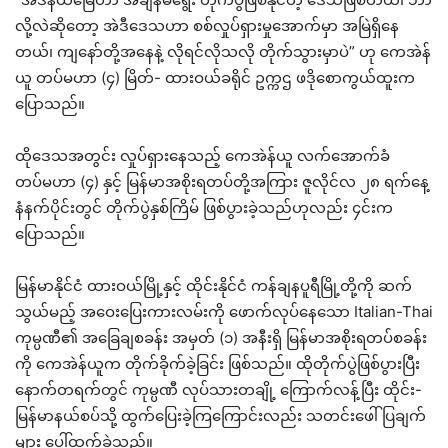
လို့လဲဆိုတော့ အဲဒီဒေသဟာ စစ်လှုပ်ရှားမှုအောက်မှာ အမြဲရှိနေ
တယ်၊ ကျနော်တို့အနေနဲ့ လိုရင်လိုသလို တိုက်သွားမှာပဲ” ဟု ကေအဲန်
ယူ တပ်မဟာ (၄) မြိတ်- ထားဝယ်ခရိုင် ဥက္ကဌ ဖဒိုစောကွယ်ထူးက
ပြောသည်။
ထိုဒေသအတွင်း လှုပ်ရှားနေသည့် ကေအဲန်ယူ လက်အောက်ခံ
တပ်မဟာ (၄) နှင့် မြန်မာအစိုးရတပ်တို့အကြား ဇူလိုင်လ ၂၈ ရက်နေ့
နံနက်ပိုင်းတွင် တိုက်ပွဲနှစ်ကြိမ် ဖြစ်ပွားခဲ့သည်ဟုလည်း ၄င်းက
ပြောသည်။
မြန်မာနိုင်ငံ ထားဝယ်မြို့နှင့် ထိုင်းနိုင်ငံ ကန်ချနပူရီမြို့တို့ကို ဆက်
သွယ်မည့် အဝေးပြေးကားလမ်းကို ဖောက်လုပ်နေသော Italian-Thai
ကုမ္ပဏီ၏ အခြေချစခန်း အမှတ် (၁) အနီးရှိ မြန်မာအစိုးရတပ်စခန်း
ကို ကေအဲန်ယူက တိုက်ခိုက်ခဲ့ခြင်း ဖြစ်သည်။ ထိုတိုက်ပွဲဖြစ်ပွားပြီး
နောက်တရက်တွင် ကုမ္ပဏီ လုပ်သားတချို့ ကြောက်လန့်ပြီး ထိုင်း-
မြန်မာနယ်စပ်သို့ ထွက်ပြေးခဲ့ကြကြောင်းလည်း သတင်းဖေါ်ပြချက်
များ ပေါ်ထွက်ခဲ့သည်။