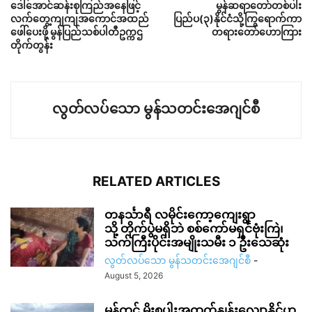
ဒေါ်အောင်ဆန်းစုကြည်အနေဖြင့်
မွန်ဆရာတော်တစ်ပါး
လက်တွေ့ကျကျအကောင်အထည်
ပြည်ပ(၃)နိုင်ငံသို့ကြွရောက်ကာ
ဖေါ်ပေးဖို့ မွန်ပြည်သစ်ပါတီဥက္ကဌ
တရားတော်ဟောကြား
တိုက်တွန်း
လွတ်လပ်သော မွန်သတင်းအေဂျင်စီ
RELATED ARTICLES
တနင်္သာရီ လမိုင်းကော့ကျေးရွာ
သို့ တိုက်ပွဲမရှိဘဲ စစ်ကော်မရှင်ဗုံးကြဲ၊
သက်ကြီးပိုင်းအမျိုးသမီး ၁ ဦးသေဆုံး
လွတ်လပ်သော မွန်သတင်းအေဂျင်စီ
-
August 5, 2026
မွန်တွင် မိုးစပါးအထွက်နှုန်းလျော့နိုင်ဟု