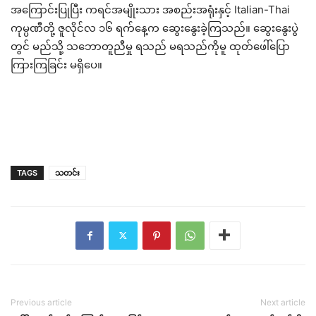
အကြောင်းပြုပြီး ကရင်အမျိုးသား အစည်းအရုံးနှင့် Italian-Thai
ကုမ္ပဏီတို့ ဇူလိုင်လ ၁၆ ရက်နေ့က ဆွေးနွေးခဲ့ကြသည်။ ဆွေးနွေးပွဲ
တွင် မည်သို့ သဘောတူညီမှု ရသည် မရသည်ကိုမူ ထုတ်ဖေါ်ပြော
ကြားကြခြင်း မရှိပေ။
TAGS
သတင်း
Previous article
Next article