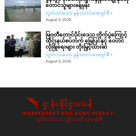
တောင်သူများခန့်မှန်း
လွတ်လပ်သော မွန်သတင်းအေဂျင်စီ
-
August 5, 2026
မြဝတီတောင်ပိုင်းဒေသ တိုက်ပွဲကြောင့်
ထိုင်းနယ်စပ်ဘက် မြေပြင်နှင့် ဝေဟင်
လုံခြုံရေးများ တိုးမြှင့်ထားဆဲ
လွတ်လပ်သော မွန်သတင်းအေဂျင်စီ
-
August 5, 2026