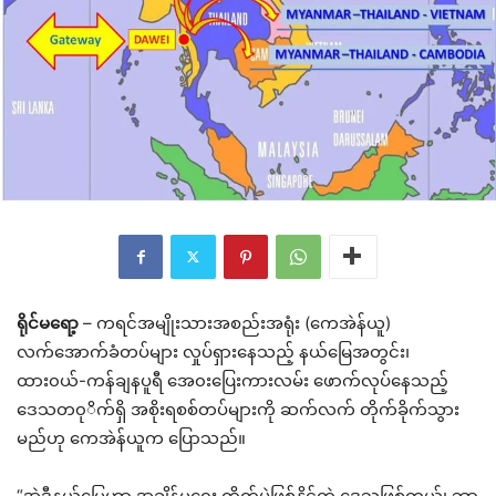
ရိုင်မရော့
– ကရင်အမျိုးသားအစည်းအရုံး (ကေအဲန်ယူ)
လက်အောက်ခံတပ်များ လှုပ်ရှားနေသည့် နယ်မြေအတွင်း၊
ထား၀ယ်-ကန်ချနပူရီ အေ၀းပြေးကားလမ်း ဖောက်လုပ်နေသည့်
ဒေသတ၀ုိက်ရှိ အစိုးရစစ်တပ်များကို ဆက်လက် တိုက်ခိုက်သွား
မည်ဟု ကေအဲန်ယူက ပြောသည်။
“အဲဒီနယ်မြေဟာ အချိန်မရွေး တိုက်ပွဲဖြစ်နိုင်တဲ့ ဒေသဖြစ်တယ်၊ ဘာ