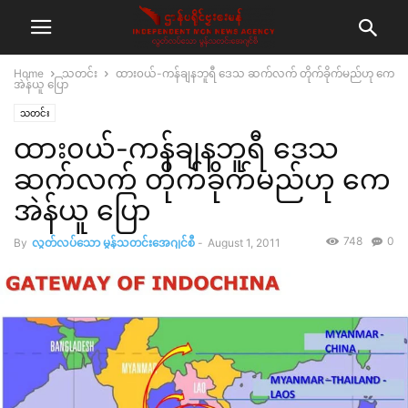
Home
သတင်း
ထား၀ယ်-ကန်ချနဘူရီ ဒေသ ဆက်လက် တိုက်ခိုက်မည်ဟု ကေ
အဲန်ယူ ပြော
သတင်း
ထား၀ယ်-ကန်ချနဘူရီ ဒေသ
ဆက်လက် တိုက်ခိုက်မည်ဟု ကေ
အဲန်ယူ ပြော
748
0
By
လွတ်လပ်သော မွန်သတင်းအေဂျင်စီ
-
August 1, 2011