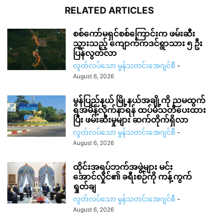
RELATED ARTICLES
စစ်ကော်မရှင်စစ်ကြောင်းက ဖမ်းဆီး
သွားသည့် ကျောက်ကဒင်ရွာသား ၅ ဦး
ပြန်လွတ်လာ
လွတ်လပ်သော မွန်သတင်းအေဂျင်စီ
-
August 6, 2026
မွန်ပြည်နယ် မြို့နယ်အချို့ကို ညမထွက်
ရအမိန့်လိုက်နာရန် ထပ်မံသတိပေးထား
ပြီး ဖမ်းဆီးမှုများ ဆက်တိုက်ရှိလာ
လွတ်လပ်သော မွန်သတင်းအေဂျင်စီ
-
August 6, 2026
ထိုင်းအရပ်ဘက်အဖွဲ့များ မင်း
အောင်လှိုင်၏ ခရီးစဉ်ကို ကန့်ကွက်
ရှုတ်ချ
လွတ်လပ်သော မွန်သတင်းအေဂျင်စီ
-
August 6, 2026