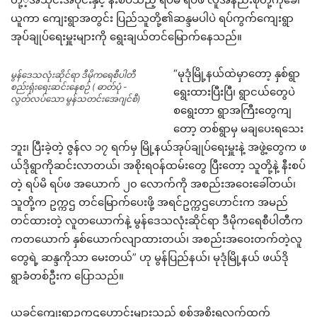
ယူကာ ကျေးရွာအတွင်း ပြည်သူတို့၏ဆန္ဒမပါပဲ ရပ်ကွက်ကျေးရွာ
အုပ်ချုပ်ရေးမှူးများကို ရွေးချယ်တင်မြောက်နေသည်။
“မုဒုံမြို့နယ်ထဲမှာတော့ နှစ်ရွာ
မွန်ဒေသလုံးဆိုင်ရာ ဒီမိုကရေစီပါတီ
စည်းရုံးရေးဆင်းနေစဉ် ( ဓာတ်ပုံ -
ရွေးထားပြီးပြီ၊ ရွာငယ်တွေပဲ
လွတ်လပ်သော မွန်သတင်းအေဂျင်စီ)
စရွေးတာ ရွာအကြီးတွေကျ
တော့ တစ်ရွာမှ မချပေးရသေး
ဘူး၊ ပြီးခဲ့တဲ့ ဇွန်လ ၁၇ ရက်မှ မြို့နယ်အုပ်ချုပ်ရေးမှူးနဲ့ အဖွဲ့တွေက ဖ
ယ်ဒိုရွာကိုဆင်းလာတယ်၊ အစိုးရဝန်ထမ်းတွေ ပြီးတော့ သူတို့နဲ့ နီးစပ်
တဲ့ ရပ်မိ ရပ်ဖ အယောက် ၂၀ လောက်ကို အစည်းအဝေးခေါ်တယ်၊
သူတို့က ဥက္ကဌ တင်မြောက်ပေးဖို့ အရင်ဥက္ကဌဟောင်းက အမည်
တင်ထားတဲ့ လူတယောက်နဲ့ မွန်ဒေသလုံးဆိုင်ရာ ဒီမိုကရေစီပါတီက
ကတယောက် နှစ်ယောက်လျာထားတယ်၊ အစည်းအဝေးတက်တဲ့လူ
တွေရဲ့ ဆန္ဒကိုသာ မေးတယ်” ဟု မွန်ပြည်နယ်၊ မုဒုံမြို့နယ် ဖယ်ဒို
ရွာခံတစ်ဦးက ပြောသည်။
ယခင်ကျေးရွာဥက္ကဌဟောင်းများသည် စစ်အစိုးရလက်ထက်