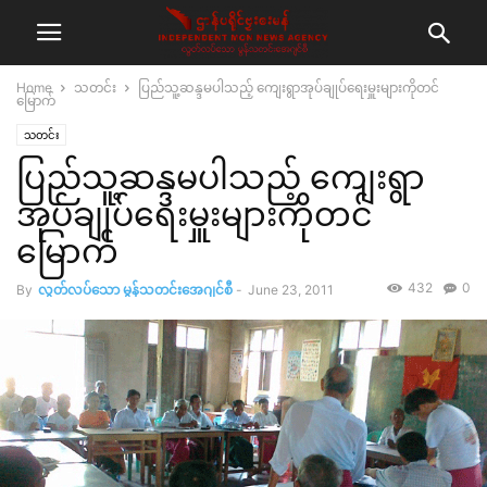
Home
သတင်း
ပြည်သူ့ဆန္ဒမပါသည့် ကျေးရွာအုပ်ချုပ်ရေးမှူးများကိုတင်
မြောက်
သတင်း
ပြည်သူ့ဆန္ဒမပါသည့် ကျေးရွာ
အုပ်ချုပ်ရေးမှူးများကိုတင်
မြောက်
432
0
By
လွတ်လပ်သော မွန်သတင်းအေဂျင်စီ
-
June 23, 2011