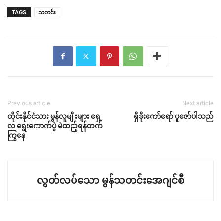
TAGS
သတင်း
Previous article
Next article
ထိုင်းနိုင်ငံသား မွန်လူမျိုးများ ရှေ့
ရှိခိုးကော်ရော် ပူဇော်ပါသည်
လ ရွေးကောက်ပွဲ မဲထည့်ရန်တက်
ကြွနေ
လွတ်လပ်သော မွန်သတင်းအေဂျင်စီ