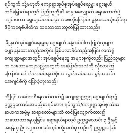
ရပ်ကွက် သို့မဟုတ် ကျေးရွာအုပ်စုအုပ်ချုပ်ရေးမှူး ရွေးချယ်
တင်မြှောက်ရာတွင် ပြည်သူတို့၏ ဆန္ဒအလျှောက် ရွေးကောက်ပွဲ
ကျင်းပကာ ရွေးချယ်တင်မြှောက်စေလိုကြောင်း မွန်ဒေသလုံးဆိုင်ရာ
ဒီမိုကရေစီပါတီက သဘောထားထုတ်ပြန်ထားသည်။
မြို့နယ်အုပ်ချုပ်ရေးမှူးမှ ရွေးချယ် ခန့်အပ်ပါက ပြည်သူများ
မျှော်မှန်းထားသည့်အတိုင်း ဖြစ်မလာနိုင်သည့်အပြင်၊ လက်ရှိ
ကျေးရွာများအတွင်း အုပ်ချုပ်နေသူ အများစုကိုလည်း ပြည်သူများ
က သဘောမကျသည့်အတွက် အပြောင်းအလဲကို လိုလားကြ
ကြောင်း ဒေါက်တာမင်းနွယ်စိုးက လွတ်လပ်သော မွန်သတင်း
အေဂျင်စီကို ပြောခဲ့ဘူးသည်။
ထို့ပြင် ယခင်အစိုးရလက်ထက်၌ ကျေးရွာဥက္ကဌ ရွေးချယ်ရာ၌
ဥက္ကဌကောင်းအမည်စာရင်းအား ရပ်ကွက်/ကျေးရွာအုပ်စု သံဃ
နာယကအဖွဲ့မှ ဆရာတော်များထံ တင်ပြလျှောက်ထား၍
သဘောထားရယူခြင်း၊ ရွေးချယ်ရာတွင် ဥက္ကဌလောင်း ၃ ဦးနှင့်
အရန် ၃ ဦး လျာထားခြင်း ၄င်းတို့အထဲမှ တဦးကို ဥက္ကဋ္ဌအဖြစ်