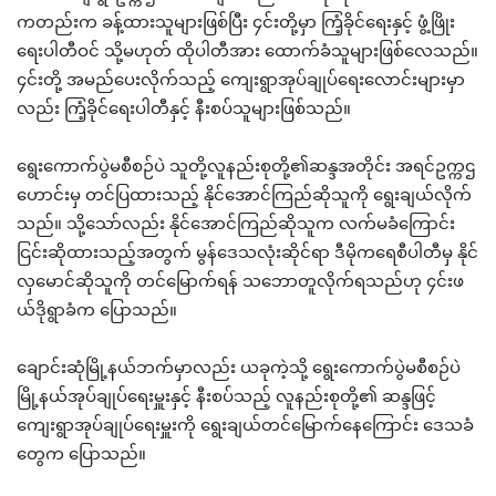
ကတည်းက ခန့်ထားသူများဖြစ်ပြီး ၄င်းတို့မှာ ကြံ့ခိုင်ရေးနှင့် ဖွံ့ဖြိုး
ရေးပါတီဝင် သို့မဟုတ် ထိုပါတီအား ထောက်ခံသူများဖြစ်လေသည်။
၄င်းတို့ အမည်ပေးလိုက်သည့် ကျေးရွာအုပ်ချုပ်ရေးလောင်းများမှာ
လည်း ကြံ့ခိုင်ရေးပါတီနှင့် နီးစပ်သူများဖြစ်သည်။
ရွေးကောက်ပွဲမစီစဉ်ပဲ သူတို့လူနည်းစုတို့၏ဆန္ဒအတိုင်း အရင်ဥက္ကဌ
ဟောင်းမှ တင်ပြထားသည့် နိုင်အောင်ကြည်ဆိုသူကို ရွေးချယ်လိုက်
သည်။ သို့သော်လည်း နိုင်အောင်ကြည်ဆိုသူက လက်မခံကြောင်း
ငြင်းဆိုထားသည့်အတွက် မွန်ဒေသလုံးဆိုင်ရာ ဒီမိုကရေစီပါတီမှ နိုင်
လှမောင်ဆိုသူကို တင်မြောက်ရန် သဘောတူလိုက်ရသည်ဟု ၄င်းဖ
ယ်ဒိုရွာခံက ပြောသည်။
ချောင်းဆုံမြို့နယ်ဘက်မှာလည်း ယခုကဲ့သို့ ရွေးကောက်ပွဲမစီစဉ်ပဲ
မြို့နယ်အုပ်ချုပ်ရေးမှူးနှင့် နီးစပ်သည့် လူနည်းစုတို့၏ ဆန္ဒဖြင့်
ကျေးရွာအုပ်ချုပ်ရေးမှူးကို ရွေးချယ်တင်မြောက်နေကြောင်း ဒေသခံ
တွေက ပြောသည်။