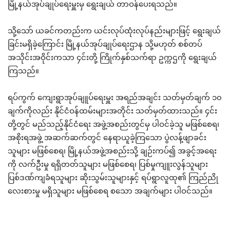
မြို့နယ်အုပ်ချုပ်ရေးမှူးမှ ရွေးချယ် တာဝန်ပေးရသည်။
သို့သော် ယခင်ကတည်းက ယင်းလုပ်ထုံးလုပ်နည်းများဖြင့် ရွေးချယ်
ခြင်းမရှိခဲ့ကြောင်း မြို့နယ်အုပ်ချုပ်ရေးဌာန သို့မဟုတ် စစ်တပ်
အသိုင်းအဝိုင်းကသာ ၄င်းတို့ ကြိုက်နှစ်သက်ရာ ဥက္ကဌကို ရွေးချယ်
ကြသည်။
ရပ်ကွက် ကျေးရွာအုပ်ချူပ်ရေးမှူး အရည်အချင်း သတ်မှတ်ချက် ၁၀
ချက်ကိုလည်း နိုင်ငံဝန်ထမ်းများအတိုင်း သတ်မှတ်ထားသည်။ ၄င်း
တို့တွင် မည်သည့်နိုင်ငံရေး အဖွဲ့အစည်းတွင်မှ ပါဝင်ခဲ့သူ မဖြစ်စေရ၊
အစိုးရအဖွဲ့ အဆက်ဆက်တွင် နေရာယူခဲ့ကြသော ပွဲလန့်ဖျာခင်း
သူများ မဖြစ်စေရ၊ မြို့နယ်အဖွဲ့အစည်းသို့ ချဉ်းကပ်၍ အခွင့်အရေး
ကို လက်ဦးမှု ရရှိတတ်သူများ မဖြစ်စေရ၊ ပြစ်မှုကျူးလွန်သူများ
ပြစ်ဒဏ်ကျခံရသူများ ဆိုးသွမ်းသူများနှင့် ရပ်ရွာလူထု၏ ကြည်ညို
လေးစားမှု မရှိသူများ မဖြစ်စေရ စသော အချက်များ ပါဝင်သည်။