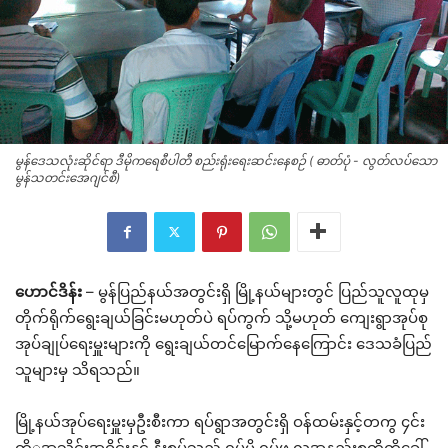
မွန်ဒေသလုံးဆိုင်ရာ ဒီမိုကရေစီပါတီ စည်းရုံးရေးဆင်းနေစဉ် ( ဓာတ်ပုံ - လွတ်လပ်သော
မွန်သတင်းအေဂျင်စီ)
ဟောင်ဒိန်း
– မွန်ပြည်နယ်အတွင်းရှိ မြို့နယ်များတွင် ပြည်သူလူထုမှ
တိုက်ရိုက်ရွေးချယ်ခြင်းမဟုတ်ပဲ ရပ်ကွက် သို့မဟုတ် ကျေးရွာအုပ်စု
အုပ်ချုပ်ရေးမှူးများကို ရွေးချယ်တင်မြောက်နေကြောင်း ဒေသခံပြည်
သူများမှ သိရသည်။
မြို့နယ်အုပ်ရေးမှူးမှဦးစီးကာ ရပ်ရွာအတွင်းရှိ ဝန်ထမ်းနှင့်တကွ ၄င်း
တို့့အသိုင်းအဝိုင်းနှင့် နီးစပ်သည့် ရပ်မိ ရပ်ဖ လူအနည်းစုတို့ကိုခေါ်