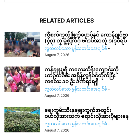
RELATED ARTICLES
ကွဳစက်ကၠတ်ဖ္ဍိုက်ပၠောပ်နင် ကောန်ဍုင်ဗၟာ
(၄၃) တၠ မွဲဖ္ဍိုက်ဂှ် ဗကပ်အာတုဲ ဒးဒုင်ရပ်
လွတ်လပ်သော မွန်သတင်းအေဂျင်စီ
-
August 7, 2026
ကန်ချနပူရီ ကလေးထိန်းကျောင်းကို
ယာဉ်တစ်စီး အရှိန်လွန်ဝင်တိုက်ပြီး
ကလေး ၁၀ ဦး ဒဏ်ရာရရှိ
လွတ်လပ်သော မွန်သတင်းအေဂျင်စီ
-
August 7, 2026
ရေးကွမ်းသီးနုဈေးကွက်အတွင်း
ဝယ်လိုအားထက် ရောင်းလိုအားပိုများနေ
လွတ်လပ်သော မွန်သတင်းအေဂျင်စီ
-
August 7, 2026