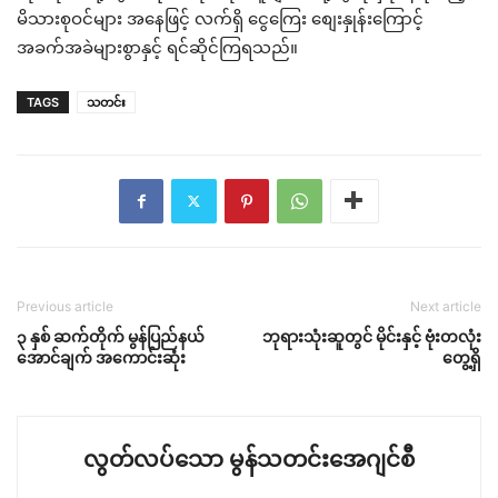
မိသားစုဝင်များ အနေဖြင့် လက်ရှိ ငွေကြေး စျေးနှုန်းကြောင့်
အခက်အခဲများစွာနှင့် ရင်ဆိုင်ကြရသည်။
TAGS
သတင်း
Previous article
Next article
၃ နှစ် ဆက်တိုက် မွန်ပြည်နယ်
ဘုရားသုံးဆူတွင် မိုင်းနှင့် ဗုံးတလုံး
အောင်ချက် အကောင်းဆုံး
တွေ့ရှိ
လွတ်လပ်သော မွန်သတင်းအေဂျင်စီ