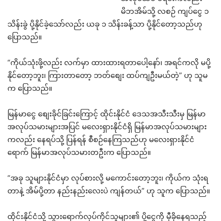
မိဘအိမ်သို့ လစဉ် ကျပ်ငွေ ၁
သိန်းခွဲ ပို့နိုင်ခဲ့သော်လည်း ယခု ၁ သိန်းခန့်သာ ပို့နိုင်တော့သည်ဟု
ပြောသည်။
“ကိုယ်သုံးဖို့လည်း လက်မှာ ထားထားရတာပေါ့နော်၊ အရင်ကလို မပို့
နိုင်တော့ဘူး၊ ကြားတာတော့ ဘတ်စျေး ထပ်ကျဦးမယ်တဲ့” ဟု သူမ
က ပြောသည်။
မြန်မာငွေ စျေးခိုင်ခြင်းကြောင့် ထိုင်းနိုင်ငံ ဒေသအသီးသီးမှ မြန်မာ
အလုပ်သမားများအပြင် မလေးရှားနိုင်ငံရှိ မြန်မာအလုပ်သမားများ
ကလည်း နေရပ်သို့ ပြန်ရန် စီစဉ်နေကြသည်ဟု မလေးရှားနိုင်ငံ
ရောက် မြန်မာအလုပ်သမားတဦးက ပြောသည်။
“အခု သူများနိုင်ငံမှာ လုပ်စားလို့ မကောင်းတော့ဘူး၊ ကိုယ်က သုံးရ
တာနဲ့ အိမ်ပို့တာ နည်းနည်းလေးပဲ ကျန်တယ်” ဟု သူက ပြောသည်။
ထိုင်းနိုင်ငံသို့ သွားရောက်လုပ်ကိုင်သူများ၏ ပို့ငွေကို မှီခိုနေရသည့်