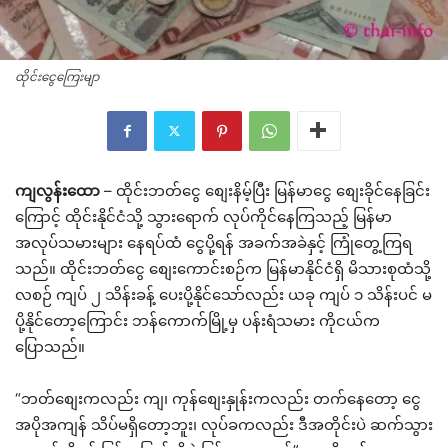
ထိုင်းငွေကြေးမျာ
ကျလွန်းထော
– ထိုင်းဘတ်ငွေ စျေးနိမ့်ပြီး မြန်မာငွေ စျေးခိုင်နေခြင်း
ကြောင့် ထိုင်းနိုင်ငံသို့ သွားရောက် လုပ်ကိုင်နေကြသည့် မြန်မာ
အလုပ်သမားများ နေရပ်ထံ ငွေပို့ရန် အခက်အခဲနှင့် ကြုံတွေ့ကြရ
သည်။
ထိုင်းဘတ်ငွေ စျေးကောင်းစဉ်က မြန်မာနိုင်ငံရှိ မိသားစုထံသို့
လစဉ် ကျပ် ၂ သိန်းခန့် ပေးပို့နိုင်သော်လည်း ယခု ကျပ် ၁ သိန်းပင် မ
ပို့နိုင်တော့ကြောင်း ဘန်ကောက်မြို့မှ ပန်းရံသမား ကိုငယ်က
ပြောသည်။
“ဘတ်စျေးကလည်း ကျ၊ ကုန်စျေးနှုန်းကလည်း တက်နေတော့ ငွေ
အပိုအကျန် သိပ်မရှိတော့ဘူး၊ လုပ်ခကလည်း ဒီအတိုင်းပဲ ဆက်သွား