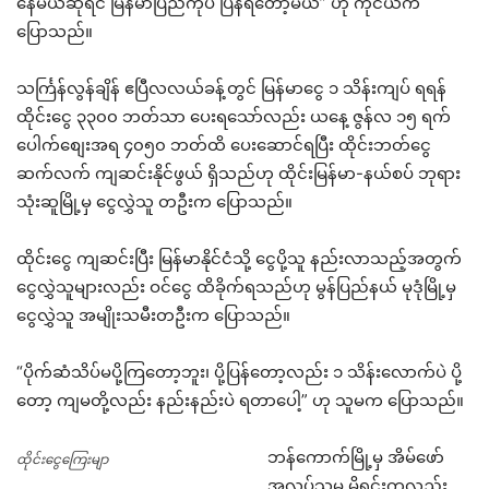
နေမယ်ဆိုရင် မြန်မာပြည်ကိုပဲ ပြန်ရတော့မယ်” ဟု ကိုငယ်က
ပြောသည်။
သင်္ကြန်လွန်ချိန် ဧပြီလလယ်ခန့်တွင် မြန်မာငွေ ၁ သိန်းကျပ် ရရန်
ထိုင်းငွေ ၃၃၀၀ ဘတ်သာ ပေးရသော်လည်း ယနေ့ ဇွန်လ ၁၅ ရက်
ပေါက်စျေးအရ ၄၀၅၀ ဘတ်ထိ ပေးဆောင်ရပြီး ထိုင်းဘတ်ငွေ
ဆက်လက် ကျဆင်းနိုင်ဖွယ် ရှိသည်ဟု ထိုင်းမြန်မာ-နယ်စပ် ဘုရား
သုံးဆူမြို့မှ ငွေလွှဲသူ တဦးက ပြောသည်။
ထိုင်းငွေ ကျဆင်းပြီး မြန်မာနိုင်ငံသို့ ငွေပို့သူ နည်းလာသည့်အတွက်
ငွေလွှဲသူများလည်း ဝင်ငွေ ထိခိုက်ရသည်ဟု မွန်ပြည်နယ် မုဒုံမြို့မှ
ငွေလွှဲသူ အမျိုးသမီးတဦးက ပြောသည်။
“ပိုက်ဆံသိပ်မပို့ကြတော့ဘူး၊ ပို့ပြန်တော့လည်း ၁ သိန်းလောက်ပဲ ပို့
တော့ ကျမတို့လည်း နည်းနည်းပဲ ရတာပေါ့” ဟု သူမက ပြောသည်။
ဘန်ကောက်မြို့မှ အိမ်ဖော်
ထိုင်းငွေကြေးမျာ
အလုပ်သမ မိရင်းကလည်း