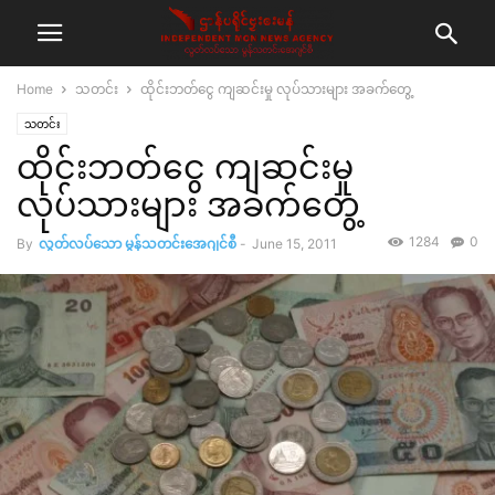
Home
သတင်း
ထိုင်းဘတ်ငွေ ကျဆင်းမှု လုပ်သားများ အခက်တွေ့
သတင်း
ထိုင်းဘတ်ငွေ ကျဆင်းမှု
လုပ်သားများ အခက်တွေ့
1284
0
By
လွတ်လပ်သော မွန်သတင်းအေဂျင်စီ
-
June 15, 2011