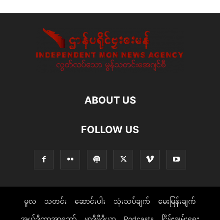
ABOUT US
FOLLOW US
မူလ
သတင်း
ဆောင်းပါး
သုံးသပ်ချက်
မေးမြန်းချက်
အယ်ဒီတာ့အာဘော်
မာဒီမီဒီယာ
Podcasts
ငြိမ်းချမ်းရေး