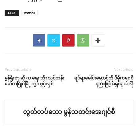
TAGS
သတင်း
Previous article
Next article
မွန်ရိုးရာ ဆို က ရေး တီး သင်တန်း
ရပ်ရွာခေါင်းဆောင်ကို ဒီမိုကရေစီ
မော်လမြိုင်မြို့ တွင် ဖွင့်လှစ်
နည်းဖြင့် ရွေးချယ်လို
လွတ်လပ်သော မွန်သတင်းအေဂျင်စီ