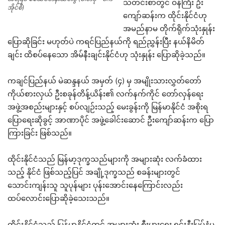
သတင်းစာတွင် ဝန်ကြီး ဦး
အိုင်စီ)
ကျော်ဆန်းက ထိုင်းနိုင်ငံဟု
အမည်နာမ တိုက်ရိုက်သုံးနှုန်း
ပြောဆိုခြင်း မဟုတ်ပဲ ကရင်ပြည်နယ်ကို ရည်ညွှန်းပြီး နယ်နိမိတ်
ချင်း ထိစပ်နေသော အိမ်နီးချင်းနိုင်ငံဟု သုံးနှုန်း ပြောဆိုခဲ့သည်။
ကချင်ပြည်နယ် မဲဆန္ဒနယ် အမှတ် (၄) မှ အမျိုးသားလွှတ်တော်
ကိုယ်စားလှယ် ဦးစခုန်တိန့်ယိန်း၏ လက်နက်ကိုင် တော်လှန်ရေး
အဖွဲ့အစည်းများနှင့် စပ်လျဉ်းသည့် မေးခွန်းကို မြန်မာနိုင်ငံ အစိုးရ
ပြောရေးဆိုခွင့် အာဏာပိုင် အဖွဲ့ခေါင်းဆောင် ဦးကျော်ဆန်းက ပြော
ကြားခြင်း ဖြစ်သည်။
ထိုင်းနိုင်ငံသည် မြန်မာ့ဒုက္ခသည်များကို အများဆုံး လက်ခံထား
သည့် နိုင်ငံ ဖြစ်သည့်ပြင် အချို့ဒုက္ခသည် စခန်းများတွင်
သောင်းကျန်းသူ သူပုန်များ ပုန်းအောင်းနေကြောင်းလည်း
ထပ်လောင်းပြောဆိုခဲ့သေးသည်။
ထိုင်းနိုင်ငံသည် မြန်မာနိုင်ငံတွင် အများဆုံး စီးပွားရေး ရင်းနှီးမြှပ်နှံမှု