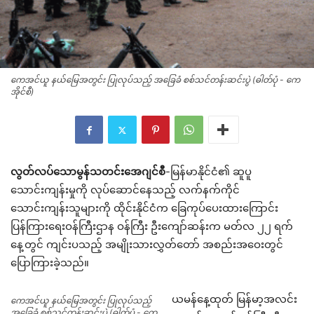
ကေအင်ယူ နယ်မြေအတွင်း ပြုလုပ်သည့် အခြေခံ စစ်သင်တန်းဆင်းပွဲ (ဓါတ်ပုံ - ကေ
အိုင်စီ)
လွတ်လပ်သောမွန်သတင်းအေဂျင်စီ
-မြန်မာနိုင်ငံ၏ ဆူပူ
သောင်းကျန်းမှုကို လုပ်ဆောင်နေသည့် လက်နက်ကိုင်
သောင်းကျန်းသူများကို ထိုင်းနိုင်ငံက ခြေကုပ်ပေးထားကြောင်း
ပြန်ကြားရေးဝန်ကြီးဌာန ဝန်ကြီး ဦးကျော်ဆန်းက မတ်လ ၂၂ ရက်
နေ့တွင် ကျင်းပသည့် အမျိုးသားလွှတ်တော် အစည်းအဝေးတွင်
ပြောကြားခဲ့သည်။
ယမန်နေ့ထုတ် မြန်မာ့အလင်း
ကေအင်ယူ နယ်မြေအတွင်း ပြုလုပ်သည့်
အခြေခံ စစ်သင်တန်းဆင်းပွဲ (ဓါတ်ပုံ - ကေ