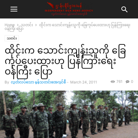
Home
သတင်း
ထိုင်းက သောင်းကျန်းသူကို ခြေကုပ်ပေးထားဟု ပြန်ကြားရေး
ဝန်ကြီး ပြော
သတင်း
ထိုင်းက သောင်းကျန်းသူကို ခြေ
ကုပ်ပေးထားဟု ပြန်ကြားရေး
ဝန်ကြီး ပြော
761
0
By
လွတ်လပ်သော မွန်သတင်းအေဂျင်စီ
-
March 24, 2011