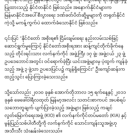
ပြုထားသည့် နိုင်ငံတနိုင်ငံ ဖြစ်သည်။ အနောက်နိုင်ငံများက
မြန်မာနိုင်ငံအပေါ် စီးပွားရေး ဒဏ်ခတ်ပိတ်ဆို့မှုများကို တရုတ်နိုင်ငံ
ကဲ့သို့ မကန့်ကွက်ပဲ ထောက်ခံသောနိုင်ငံ ဖြစ်သည်။
၎င်းပြင် “နိုင်ငံတော် အစိုးရ၏ ငြိမ်းချမ်းရေး နည်းလမ်းသစ်ဖြင့်
ဆောင်ရွက်မှုကြောင့် နိုင်ငံတော်အစိုးရအား ဆန့်ကျင်တိုက်ခိုက်နေ
သည့် တိုင်းရင်းသား လက်နက်ကိုင် အဖွဲ့ကြီး ၁၇ ဖွဲ့၊ အဖွဲ့ငယ် ၂၃ ဖွဲ့
ဥပဒေဘောင်အတွင်း ဝင်ရောက်ခဲ့ပြီး ယင်းအဖွဲ့များမှ ပဲ့ထွက် ကျန်ခဲ့
သည့် အဖွဲ့ ၃ ဖွဲ့သာ ဥပဒေပြင်ပ၌ ကျန်ရှိကြောင်း” ဦးကျော်ဆန်းက
ထည့်သွင်း ပြောကြားခဲ့သေးသည်။
သို့သော်လည်း ၂၀၁၀ ခုနှစ် အောက်တိုဘာလ ၁၅ ရက်နေ့နှင့် ၂၀၁၁
ခုနှစ် ဖေဖေါ်ဝါရီလထုတ် မြန်မာ့အလင်း သတင်းစာကပင် အပစ်ရပ်
သဘောတူချက် ပျက်ပြားခဲ့သည့် အဖွဲ့များ ဖြစ်သည့် ကချင်
လွတ်မြောက်ရေးအဖွဲ့ (KIO) ၏ လက်နက်ကိုင်တပ်မတော် (KIA) နှင့်
မွန်ပြည်သစ်ပါတီတို့ကို လက်နက်ကိုင် သောင်းကျန်းသူအဖွဲ့ဟု
အသီးသီး သုံးနှုန်းခဲ့သေးသည်။