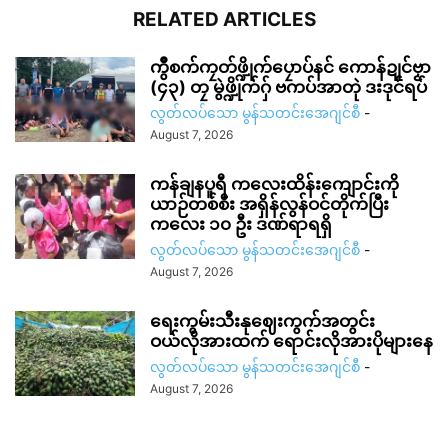
RELATED ARTICLES
ကွဳစက်ကၠတ်ဖ္ဍိုက်ပၠောပ်နင် ကောန်ဍုင်ဗၟာ
(၄၃) တၠ မွဲဖ္ဍိုက်ဂှ် ဗကပ်အာတုဲ ဒးဒုင်ရပ်
လွတ်လပ်သော မွန်သတင်းအေဂျင်စီ
-
August 7, 2026
ကန်ချနပူရီ ကလေးထိန်းကျောင်းကို
ယာဉ်တစ်စီး အရှိန်လွန်ဝင်တိုက်ပြီး
ကလေး ၁၀ ဦး ဒဏ်ရာရရှိ
လွတ်လပ်သော မွန်သတင်းအေဂျင်စီ
-
August 7, 2026
ရေးကွမ်းသီးနုဈေးကွက်အတွင်း
ဝယ်လိုအားထက် ရောင်းလိုအားပိုများနေ
လွတ်လပ်သော မွန်သတင်းအေဂျင်စီ
-
August 7, 2026