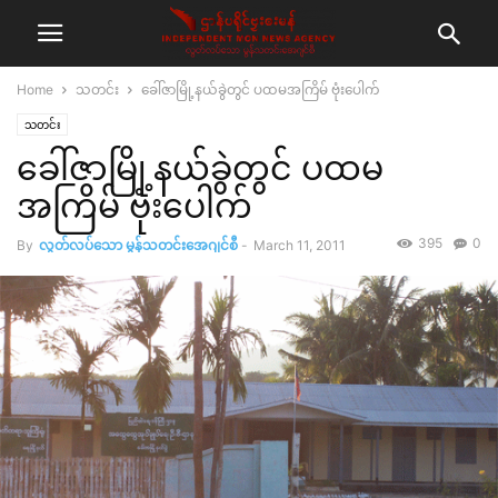
Home
သတင်း
ခေါ်ဇာမြို့နယ်ခွဲတွင် ပထမအကြိမ် ဗုံးပေါက်
သတင်း
ခေါ်ဇာမြို့နယ်ခွဲတွင် ပထမ
အကြိမ် ဗုံးပေါက်
395
0
By
လွတ်လပ်သော မွန်သတင်းအေဂျင်စီ
-
March 11, 2011