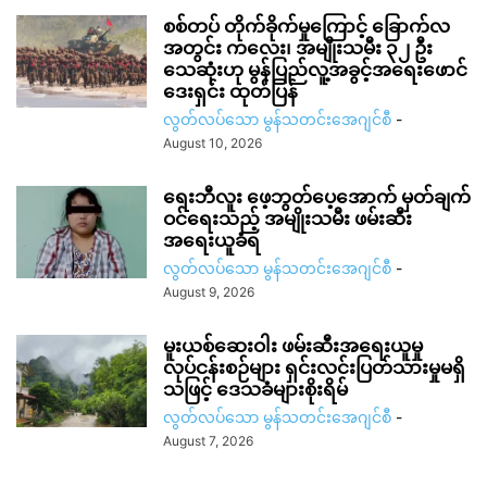
စစ်တပ် တိုက်ခိုက်မှုကြောင့် ခြောက်လ
အတွင်း ကလေး၊ အမျိုးသမီး ၃၂ ဦး
သေဆုံးဟု မွန်ပြည်လူ့အခွင့်အရေးဖောင်
ဒေးရှင်း ထုတ်ပြန်
လွတ်လပ်သော မွန်သတင်းအေဂျင်စီ
-
August 10, 2026
ရေးဘီလူး ဖေ့ဘွတ်ပေ့အောက် မှတ်ချက်
ဝင်ရေးသည့် အမျိုးသမီး ဖမ်းဆီး
အရေးယူခံရ
လွတ်လပ်သော မွန်သတင်းအေဂျင်စီ
-
August 9, 2026
မူးယစ်ဆေးဝါး ဖမ်းဆီးအရေးယူမှု
လုပ်ငန်းစဉ်များ ရှင်းလင်းပြတ်သားမှုမရှိ
သဖြင့် ဒေသခံများစိုးရိမ်
လွတ်လပ်သော မွန်သတင်းအေဂျင်စီ
-
August 7, 2026