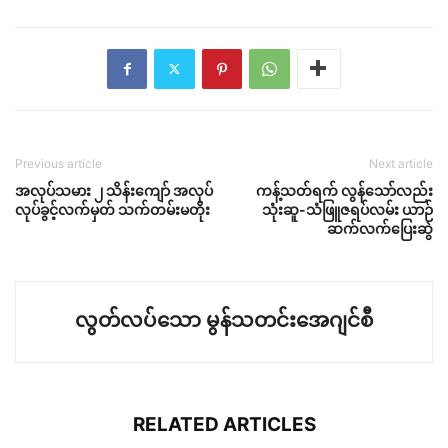
Previous article
Next article
အလုပ်သမား ၂ သိန်းကျော် အလုပ်
ကန့်သတ်ရက် လွန်သော်လည်း
လုပ်ခွင့်လက်မှတ် သက်တမ်းမတိုး
သုံးဆူ-သံဖြူဇရပ်လမ်း ယာဉ်
ဆက်လက်ပြေးဆွဲ
လွတ်လပ်သော မွန်သတင်းအေဂျင်စီ
RELATED ARTICLES