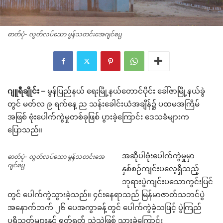
ဓာတ်ပုံ- လွတ်လပ်သော မွန်သတင်းအေဂျင်စ႘
ဂျူရီချိုင်း
– မွန်ပြည်နယ် ရေးမြို့နယ်တောင်ပိုင်း ခေါ်ဇာမြို့နယ်ခွဲ
တွင် မတ်လ ၉ ရက်နေ့ ည သန်းခေါင်းယံအချိန်၌ ပထမအကြိမ်
အဖြစ် ဗုံးပေါက်ကွဲမှုတစ်ခုဖြစ် ပွားခဲ့ကြောင်း ဒေသခံများက
ပြောသည်။
အဆိုပါဗုံးပေါက်ကွဲမှုမှာ
ဓာတ်ပုံ- လွတ်လပ်သော မွန်သတင်းအေ
ဂျင်စ႘
နှစ်စဉ်ကျင်းပလေ့ရှိသည့်
ဘုရားပွဲကျင်းပသောကွင်းပြင်
တွင် ပေါက်ကွဲသွားခဲ့သည်။ ၄င်းနေရာသည် မြန်မာဇာတ်သဘင်ပွဲ
အနောက်ဘက် ၂၆ ပေအကွာခန့်တွင် ပေါက်ကွဲခဲ့သဖြင့် ပွဲကြည်
ပရိသတ်များနှင့် ရုတ်ရုတ်် သဲသဲဖြစ် သွားခဲ့ကြောင်း