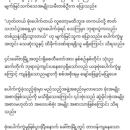
မျက်မြင်သက်သေအမျိုးသမီးတစ်ဦးက ပြောသည်။
“ဟုတ်တယ် ဗုံးပေါက်တယ် လူတော့မထိဘူး။ တကယ်လို့ ဇာတ်
သဘင်ပွဲအရှေ့မှာ သွားပေါက်ခဲ့ရင် သေကြမှာ ဘုရားပွဲကလည်း
တစ်ညနဲ့ပဲပြီးသွားတယ်” ဟု မျက်မြင်သူက ပြောသည်။ ပေါက်ကွဲမှု
အတွင်း သေဆုံးသူနှင့် ထိခိုက်ဒဏ်ရာရရှိသူ မရှိကြောင်း သိရသည်။
၄င်းခေါ်ဇာမြို့အတွင်းရှိစေတီတော်အား နှစ်စဉ်နှစ်တိုင်း သုံးည
ဆက်တိုက် ဘုရားပွဲကျင်းပနေလေ့ရှိသော်လည် ယခုဗုံးပေါက်ကွဲမှု
ကြောင့် ကျန်ရှိသောညများကို စစ်အစိုးရမှ ဖျော်ဖြေခွင့်မပြုပေ။
ပေါက်ကွဲခဲ့သည့်ဗုံးမှာ မည်သည့်အဖွဲ့အစည်းမှလာသော ဗုံးအမျိုး
အစားဖြစ်သည်ကို မသိရှိသေးကြောင်း ၎င်းဗုံးသည် ဆွဲမိုင်းဗုံးအမျိုး
အစားမဟုတ်ဘဲ အဝေးပစ်ဗုံး အမျိုး အစားသာဖြစ်ကြောင်း သိရ
သည်။
ဗုံးပေါက်ကွဲမှုဖြစ်ပွားပြီးနောက် ခေါ်ဇာမြို့တွင် တာဝန်ကျနေသော