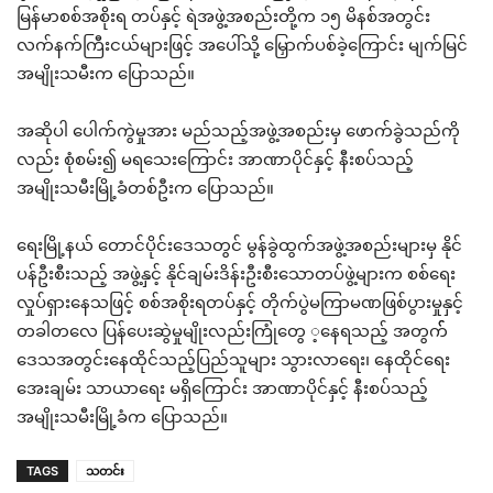
မြန်မာစစ်အစိုးရ တပ်နှင့် ရဲအဖွဲ့အစည်းတို့က ၁၅ မိနစ်အတွင်း
လက်နက်ကြီးငယ်များဖြင့် အပေါ်သို့ မြှောက်ပစ်ခဲ့ကြောင်း မျက်မြင်
အမျိုးသမီးက ပြောသည်။
အဆိုပါ ပေါက်ကွဲမှုအား မည်သည့်အဖွဲ့အစည်းမှ ဖောက်ခွဲသည်ကို
လည်း စုံစမ်း၍ မရသေးကြောင်း အာဏာပိုင်နှင့် နီးစပ်သည့်
အမျိုးသမီးမြို့ခံတစ်ဦးက ပြောသည်။
ရေးမြို့နယ် တောင်ပိုင်းဒေသတွင် မွန်ခွဲထွက်အဖွဲ့အစည်းများမှ နိုင်
ပန်ဦးစီးသည့် အဖွဲ့နှင့် နိုင်ချမ်းဒိန်းဦးစီးသောတပ်ဖွဲ့များက စစ်ရေး
လှုပ်ရှားနေသဖြင့် စစ်အစိုးရတပ်နှင့် တိုက်ပွဲမကြာမဏဖြစ်ပွားမှုနှင့်
တခါတလေ ပြန်ပေးဆွဲမှုမျိုးလည်းကြုံတွေ ့နေရသည့် အတွက််
ဒေသအတွင်းနေထိုင်သည့်ပြည်သူများ သွားလာရေး၊ နေထိုင်ရေး
အေးချမ်း သာယာရေး မရှိကြောင်း အာဏာပိုင်နှင့် နီးစပ်သည့်
အမျိုးသမီးမြို့ခံက ပြောသည်။
TAGS
သတင်း