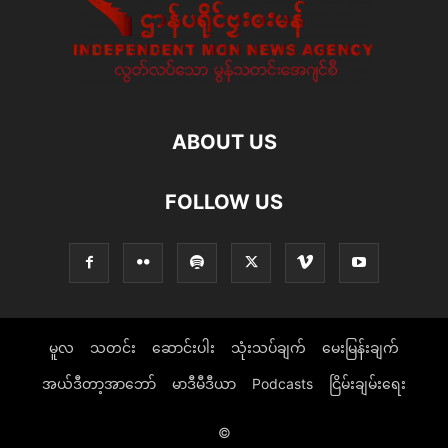
ABOUT US
FOLLOW US
မူလ
သတင်း
ဆောင်းပါး
သုံးသပ်ချက်
မေးမြန်းချက်
အယ်ဒီတာ့အာဘော်
မာဒီမီဒီယာ
Podcasts
ငြိမ်းချမ်းရေး
©