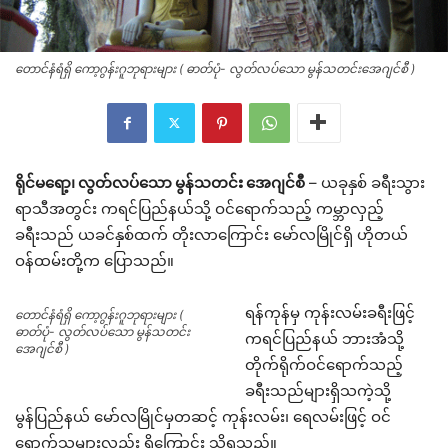
တောင်နံရံရှိ ကော့ဂွန်းဂူဘုရားများ ( ဓာတ်ပုံ- လွတ်လပ်သော မွန်သတင်းအေဂျင်စီ )
ရိုင်မရော့၊ လွတ်လပ်သော မွန်သတင်း အေဂျင်စီ
– ယခုနှစ် ခရီးသွား
ရာသီအတွင်း ကရင်ပြည်နယ်သို့ ဝင်ရောက်သည့် ကမ္ဘာလှည့်
ခရီးသည် ယခင်နှစ်ထက် တိုးလာကြောင်း မော်လမြိုင်ရှိ ဟိုတယ်
ဝန်ထမ်းတို့က ပြောသည်။
ရန်ကုန်မှ ကုန်းလမ်းခရီးဖြင့်
တောင်နံရံရှိ ကော့ဂွန်းဂူဘုရားများ (
ဓာတ်ပုံ- လွတ်လပ်သော မွန်သတင်း
ကရင်ပြည်နယ် ဘားအံသို့
အေဂျင်စီ )
တိုက်ရိုက်ဝင်ရောက်သည့်
ခရီးသည်များရှိသကဲ့သို့
မွန်ပြည်နယ် မော်လမြိုင်မှတဆင့် ကုန်းလမ်း၊ ရေလမ်းဖြင့် ဝင်
ရောက်သူများလည်း ရှိကြောင်း သိရသည်။