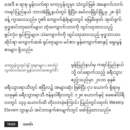
အေဒီ ၈ ရာစု မွန်လက်ရာ ကော့ဂွန်းဂူမှာ သံလွင်မြစ် အနောက်ဘက်
ကရင်ပြည်နယ် ဘားအံမြို့နယ်တွင် ရှိပြီး၊ မော်လမြိုင်မြို့မှ ၂၈ မိုင်
ခန့် ကွာဝေးသည်။ ဂူ၏ ကျောက်နံရံများတွင် မြေမီးဖုတ် အုတ်ခွက်
ဗုဒ္ဓဆင်းတုတော်များ၊ ထုံးကျောက်သားကို ထွင်းထုထားသည့်
ရုပ်လုံး၊ ရုပ်ကြွများ၊ သဲကျောက်ကို ထွင်းထုထားသည့် ဗုဒ္ဓဘာသာ
ဆိုင်ရာ ကျောက်ဆစ် ရုပ်ထုများ၊ မင်စာ၊ မွန်ကျောက်စာနှင့် ရှေးမွန်
စာများ ရှိသည်။
မွန်ပြည်နယ်မှ ကရင်ပြည်နယ်
ကော့ဂွန်းဂူတွင်းရှိ ဘုရားများ ( ဓာတ်ပုံ-
လွတ်လပ်သော မွန်သတင်းအေဂျင်စီ )
သို့ ဝင်ရောက်သည့် ခရီးသွား
ဧည့်သည်မှာ ၂၀၁၀ ခုနှစ်
ခရီးသွားရာသီတွင် ဧပြီလ၌ အများဆုံး ဖြစ်ပြီး ၇၁ ယောက် ရှိရာမှ
ယခုနှစ် ခရီးသွားရာသီ ဇန်နဝါရီလတွင် ၁၂၈ ယောက်နှင့် ဖေဖေါ်ဝါရီ
လတွင် ၁၃၃ ယောက်ထိ တိုးလာခဲ့ကြောင်း ပြည်တွင်းထုတ် Weekly
Eleven ဂျာနယ် အင်တာနက်စာမျက်တွင် ဖော်ပြထားသည်။
TAGS
သတင်း