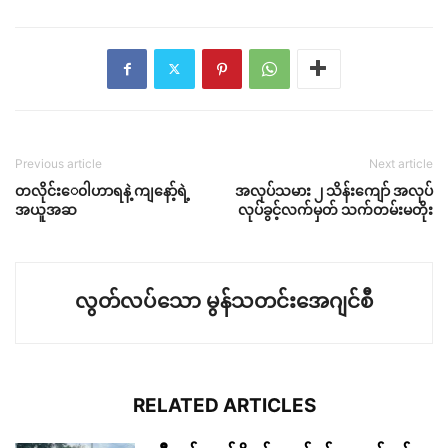
Previous article
Next article
တလိုင်းေ၀ါဟာရနဲ့ ကျနော့်ရဲ့
အလုပ်သမား ၂ သိန်းကျော် အလုပ်
အယူအဆ
လုပ်ခွင့်လက်မှတ် သက်တမ်းမတိုး
လွတ်လပ်သော မွန်သတင်းအေဂျင်စီ
RELATED ARTICLES