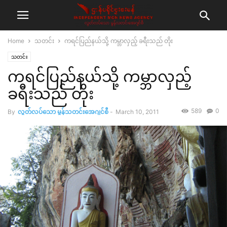
Home
သတင်း
ကရင်ပြည်နယ်သို့ ကမ္ဘာလှည့် ခရီးသည် တိုး
သတင်း
ကရင်ပြည်နယ်သို့ ကမ္ဘာလှည့်
ခရီးသည် တိုး
589
0
By
လွတ်လပ်သော မွန်သတင်းအေဂျင်စီ
-
March 10, 2011