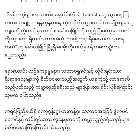
“ဒီနှစ်က ပိုများလာတယ်။ နေ့တိုင်းလိုလို Tourist တွေ သွားနေကြ
တယ်။ တချို့က ရန်ကုန်ကနေ တိုက်ရိုက် သွားတယ်၊ တချို့ကျတော့
ကျမတို့ ဟိုတယ်မှာ တည်း၊ မော်လမြိုင်ကို လှည့်ပြီးတော့မှ ဘားအံ
ကို သွားတာ ရှိတယ်၊ ဘားအံကို ကားနဲ့ တနာရီခွဲလောက် သွားရ
တယ်” ဟု မော်လမြိုင်မြို့ရှိ ငွေမိုးဟိုတယ်မှ ဝန်ထမ်းတဦးက
ပြောသည်။
ရှေးဟောင်း ယဉ်ကျေးမှုများ၊ သဘာဝရှုခင်းနှင့် တိုင်းရင်းသား
ရိုးရာဓလေ့များကို စိတ်ဝင်စားသည့်အတွက် ယခုကဲ့သို့ လာရောက်
လည်ပတ်သည့် ကမ္ဘာလှည့်ခရီးသည် များပြားလာခြင်း ဖြစ်ကြောင်း
သူမက ပြောသည်။
ကရင်ပြည်နယ်ရှိ ကော့ဂွန်းဂူ၊ ဖားကန့်ဂူ၊ သဘာဝအခြေခံ ဇွဲကပင်
တောင်နှင့် တိုင်းရင်းသား လူနေမှုဘဝကို ကမ္ဘာလှည့်ခရီးသည်များ
စိတ်ဝင်စားကြကြောင်း သိရသည်။