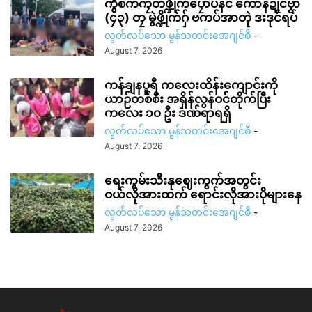
ကွဳစက်ကၠတ်ဖ္ဍိုက်ပၠောပ်နင် ကောန်ဍုင်ဗၟာ
(၄၃) တၠ မွဲဖ္ဍိုက်ဂှ် ဗကပ်အာတုဲ ဒးဒုင်ရပ်
လွတ်လပ်သော မွန်သတင်းအေဂျင်စီ
-
August 7, 2026
ကန်ချနပူရီ ကလေးထိန်းကျောင်းကို
ယာဉ်တစ်စီး အရှိန်လွန်ဝင်တိုက်ပြီး
ကလေး ၁၀ ဦး ဒဏ်ရာရရှိ
လွတ်လပ်သော မွန်သတင်းအေဂျင်စီ
-
August 7, 2026
ရေးကွမ်းသီးနုဈေးကွက်အတွင်း
ဝယ်လိုအားထက် ရောင်းလိုအားပိုများနေ
လွတ်လပ်သော မွန်သတင်းအေဂျင်စီ
-
August 7, 2026