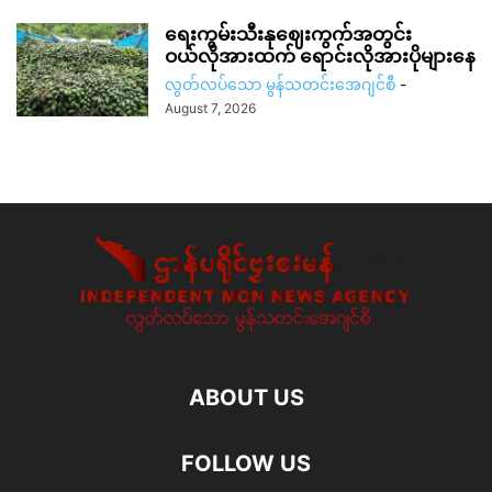
ရေးကွမ်းသီးနုဈေးကွက်အတွင်း
ဝယ်လိုအားထက် ရောင်းလိုအားပိုများနေ
လွတ်လပ်သော မွန်သတင်းအေဂျင်စီ
-
August 7, 2026
ABOUT US
FOLLOW US