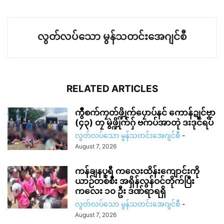
လွတ်လပ်သော မွန်သတင်းအေဂျင်စီ
RELATED ARTICLES
ကွဳစက်ကၠတ်ဖ္ဍိုက်ပၠောပ်နင် ကောန်ဍုင်ဗၟာ
(၄၃) တၠ မွဲဖ္ဍိုက်ဂှ် ဗကပ်အာတုဲ ဒးဒုင်ရပ်
လွတ်လပ်သော မွန်သတင်းအေဂျင်စီ
-
August 7, 2026
ကန်ချနပူရီ ကလေးထိန်းကျောင်းကို
ယာဉ်တစ်စီး အရှိန်လွန်ဝင်တိုက်ပြီး
ကလေး ၁၀ ဦး ဒဏ်ရာရရှိ
လွတ်လပ်သော မွန်သတင်းအေဂျင်စီ
-
August 7, 2026