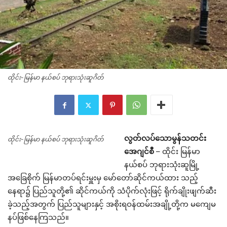
ထိုင်း-မြန်မာ နယ်စပ် ဘုရားသုံးဆူဂိတ်
လွတ်လပ်သောမွန်သတင်း
ထိုင်း-မြန်မာ နယ်စပ် ဘုရားသုံးဆူဂိတ်
အေဂျင်စီ
– ထိုင်း မြန်မာ
နယ်စပ် ဘုရားသုံးဆူမြို့
အခြေစိုက် မြန်မာတပ်ရင်းမှူးမှ မော်တော်ဆိုင်ကယ်ထား သည့်
နေရာ၌ ပြည်သူတို့၏ ဆိုင်ကယ်ကို သံပိုက်လုံးဖြင့် ရိုက်ချိုးဖျက်ဆီး
ခဲ့သည့်အတွက် ပြည်သူများနှင့် အစိုးရဝန်ထမ်းအချို့တို့က မကျေမ
နပ်ဖြစ်နေကြသည်။