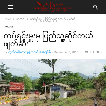
Home
သတင်း
တပ်ရင်းမှူးမှ ပြည်သူ့ဆိုင်ကယ် ဖျက်ဆီး
သတင်း
တပ်ရင်းမှူးမှ ပြည်သူ့ဆိုင်ကယ်
ဖျက်ဆီး
411
0
By
လွတ်လပ်သော မွန်သတင်းအေဂျင်စီ
-
December 6, 2010