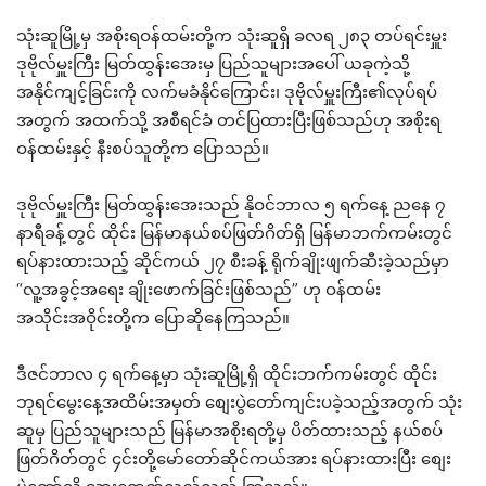
သုံးဆူမြို့မှ အစိုးရဝန်ထမ်းတို့က သုံးဆူရှိ ခလရ ၂၈၃ တပ်ရင်းမှူး
ဒုဗိုလ်မှူးကြီး မြတ်ထွန်းအေးမှ ပြည်သူများအပေါ် ယခုကဲ့သို့
အနိုင်ကျင့်ခြင်းကို လက်မခံနိုင်ကြောင်း၊ ဒုဗိုလ်မှူးကြီး၏လုပ်ရပ်
အတွက် အထက်သို့ အစီရင်ခံ တင်ပြထားပြီးဖြစ်သည်ဟု အစိုးရ
ဝန်ထမ်းနှင့် နီးစပ်သူတို့က ပြောသည်။
ဒုဗိုလ်မှူးကြီး မြတ်ထွန်းအေးသည် နိုဝင်ဘာလ ၅ ရက်နေ့ ညနေ ၇
နာရီခန့်တွင် ထိုင်း မြန်မာနယ်စပ်ဖြတ်ဂိတ်ရှိ မြန်မာဘက်ကမ်းတွင်
ရပ်နားထားသည့် ဆိုင်ကယ် ၂၇ စီးခန့် ရိုက်ချိုးဖျက်ဆီးခဲ့သည်မှာ
“လူ့အခွင့်အရေး ချိုးဖောက်ခြင်းဖြစ်သည်” ဟု ဝန်ထမ်း
အသိုင်းအဝိုင်းတို့က ပြောဆိုနေကြသည်။
ဒီဇင်ဘာလ ၄ ရက်နေ့မှာ သုံးဆူမြို့ရှိ ထိုင်းဘက်ကမ်းတွင် ထိုင်း
ဘုရင်မွေးနေ့အထိမ်းအမှတ် စျေးပွဲတော်ကျင်းပခဲ့သည့်အတွက် သုံး
ဆူမှ ပြည်သူများသည် မြန်မာအစိုးရတို့မှ ပိတ်ထားသည့် နယ်စပ်
ဖြတ်ဂိတ်တွင် ၄င်းတို့မော်တော်ဆိုင်ကယ်အား ရပ်နားထားပြီး စျေး