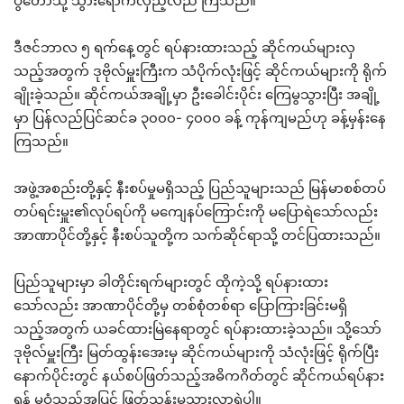
ပွဲတော်သို့ သွားရောက်လှည့်လည် ကြသည်။
ဒီဇင်ဘာလ ၅ ရက်နေ့တွင် ရပ်နားထားသည့် ဆိုင်ကယ်များလှ
သည့်အတွက် ဒုဗိုလ်မှူးကြီးက သံပိုက်လုံးဖြင့် ဆိုင်ကယ်များကို ရိုက်
ချိုးခဲ့သည်။ ဆိုင်ကယ်အချို့မှာ ဦးခေါင်းပိုင်း ကြေမွသွားပြီး အချို့
မှာ ပြန်လည်ပြင်ဆင်ခ ၃၀၀၀- ၄၀၀၀ ခန့် ကုန်ကျမည်ဟု ခန့်မှန်းနေ
ကြသည်။
အဖွဲ့အစည်းတို့နှင့် နီးစပ်မှုမရှိသည့် ပြည်သူများသည် မြန်မာစစ်တပ်
တပ်ရင်းမှူး၏လုပ်ရပ်ကို မကျေနပ်ကြောင်းကို မပြောရဲသော်လည်း
အာဏာပိုင်တို့နှင့် နီးစပ်သူတို့က သက်ဆိုင်ရာသို့ တင်ပြထားသည်။
ပြည်သူများမှာ ခါတိုင်းရက်များတွင် ထိုကဲ့သို့ ရပ်နားထား
သော်လည်း အာဏာပိုင်တို့မှ တစ်စုံတစ်ရာ ပြောကြားခြင်းမရှိ
သည့်အတွက် ယခင်ထားမြဲနေရာတွင် ရပ်နားထားခဲ့သည်။ သို့သော်
ဒုဗိုလ်မှူးကြီး မြတ်ထွန်းအေးမှ ဆိုင်ကယ်များကို သံလုံးဖြင့် ရိုက်ပြီး
နောက်ပိုင်းတွင် နယ်စပ်ဖြတ်သည့်အဓိကဂိတ်တွင် ဆိုင်ကယ်ရပ်နား
ရန် မဝံ့သည့်အပြင် ဖြတ်သန်းမသွားလာရဲပါ။