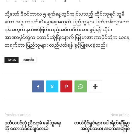
သို့သော် ဒီဇင်ဘာလ ၅ ရက်နေ့တွင်ကျင်းပသည့် ထိုင်းဘုရင် ဘူမိ
ဘော အဒူယာဒက်၏မွေးနေ့အတွက် ပြည်သူများ ဖြတ်သန်းသွားလာ
ရန်အတွက် နယ်စပ်ဖြတ်သည့်အဓိကဂိတ်အား ဖွင့်ရန် ထိုင်း
အာဏာပိုင်တို့က တောင်းဆိုပြီးနောက် မြန်မာအာဏာပိုင်တို့က ယနေ့
တရက်တာ ပြည်သူများ လည်ပတ်ရန် ခွင့်ပြုပေးခဲ့သည်။
TAGS
သတင်း
Previous article
Next article
ဒုတိယပင်လုံ ညီလာခံ ခေါ်ယူရေး
လယ်ပိုင်ရှင်များ စပါးရိတ်ချိန်မှာ
ကို ထောက်ခံစေချင်တယ်
အလုပ်သမား အခက်အခဲဖြစ်