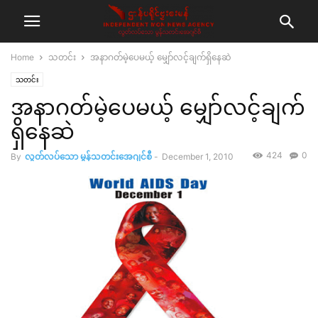
Home
သတင်း
အနာဂတ်မဲ့ပေမယ့် မျှော်လင့်ချက်ရှိနေဆဲ
သတင်း
အနာဂတ်မဲ့ပေမယ့် မျှော်လင့်ချက်
ရှိနေဆဲ
424
0
By
လွတ်လပ်သော မွန်သတင်းအေဂျင်စီ
-
December 1, 2010