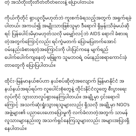
တဲ့ အသံတိုးတိုးတိတ်တိတ်လေးနဲ့ ပြောပါတယ်။
ကိုယ်ကိုတိုင် ရှာယူလို့မဟုတ်ဘဲ ကူးစက်ခံရသည့်အတွက် အရှက်ရခဲ့
ပါတယ်၊ အကယ်၍ အမျိုးသားဖြစ်သူမှာ ဒီရောဂါ ရှိမှန်းသိခဲ့မယ်ဆို
ရင် ပြန်ပေါင်းမိမှာမဟုတ်သလို မမျှော်လင့်ဘဲ AIDS ရောဂါ ခံစားရ
တဲ့အတွက်ကြောင့်လည်း ရင်ကွဲမတက် ပြောမပြတက်အောင်
ဝမ်းနည်းခံစားရတဲ့အကြောင်းကို ပါးပြင်ကနေ မျက်ရည်
ပေါက်ပေါက်ကျနေတဲ့ မဖြူက သူမဘဝရဲ့ ဝမ်းနည်းစရာကောင်းခဲ့
တာတွေကို ပြောပြပါတယ်။
ထိုင်း-မြန်မာနယ်စပ်ဟာ နယ်စပ်ဆိုတဲ့အလျောက် မြန်မာနိုင်ငံ အ
နယ်နယ်အရပ်ရပ်က လူပေါင်းစုံတွေနဲ့ ထိုင်းနိုင်ငံလူတွေ စီးပွားရေး
လုပ်ကိုင် သွားလာလှုပ်ရှားနေကြပါတယ်။ အချို့မှာ ၄င်းရောဂါ
ကြောင့် အသက်ဆုံးရှုံးသွားရသူများလည်း ရှိသလို အချို့မှာ NGO’s
အဖွဲ့များ၏ ပညာပေးဟောပြောမှုကို လက်ခံလာတဲ့အတွက် သာမန်
လူသားများနည်းတူ အသက်ရှင်နေကြသူများလည်း အများအပြားရှိ
နေပါတယ်။