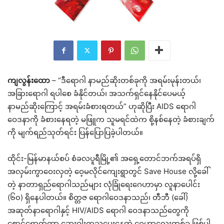
ကျလွန်းထော
– “ဒီရောဂါ နာမည်ဆိုးတစ်ခုကို အရမ်းမုန်းတယ်၊
အခြားရောဂါ ရပါစေ ခံနိုင်တယ်၊ အသက်ရှင်နေနိုင်ပေမယ့်
နာမည်ဆိုးကြောင့် အရမ်းခံစားရတယ်” ဟုဆိုပြီး AIDS ရောဂါ
ဝေဒနာကို ခံစားနေရတဲ့ မဖြူက သူမရင်ထဲက စို့နစ်နေတဲ့ ခံစားချက်
ကို မျက်ရည်သုတ်ရင်း ပြန်ပြောပြခဲ့ပါတယ်။
ထိုင်း-မြန်မာနယ်စပ် စံခလပူရီမြို့၏ အရှေ့တောင်ဘက်အရပ်ရှိ
အလှမ်းကွာဝေးလှတဲ့ ဝေ့မလိုင်ကျေးရွာတွင် Save House လို့ခေါ်
တဲ့ နာတာရှည်ရောဂါသည်များ လုံခြုံရေးဂေဟာမှာ လူနာပေါင်း
(၆၀) ရှိနေပါတယ်။ စိတ္တဇ ရောဂါဝေဒနာသည်၊ တီဘီ (ခေါ်)
အဆုတ်နာရောဂါနှင့် HIV/AIDS ရောဂါ ဝေဒနာသည်တွေကို
စောင့်ရှောက်ကာ ဆေးဝါးကုသပေးနေတဲ့ ဂေဟာလေးတစ်ခု ဖြစ်ပါ