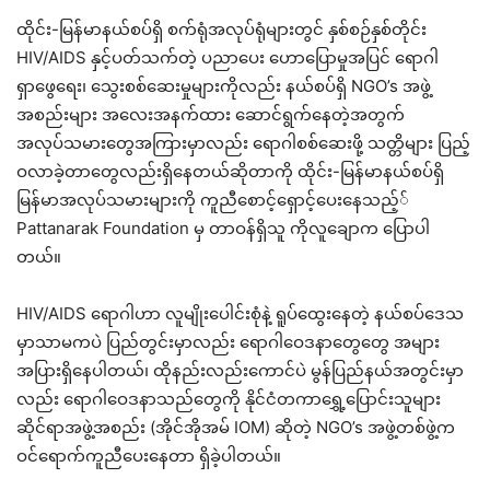
ထိုင်း-မြန်မာနယ်စပ်ရှိ စက်ရုံအလုပ်ရုံများတွင် နှစ်စဉ်နှစ်တိုင်း
HIV/AIDS နှင့်ပတ်သက်တဲ့ ပညာပေး ဟောပြောမှုအပြင် ရောဂါ
ရှာဖွေရေး၊ သွေးစစ်ဆေးမှုများကိုလည်း နယ်စပ်ရှိ NGO’s အဖွဲ့
အစည်းများ အလေးအနက်ထား ဆောင်ရွက်နေတဲ့အတွက်
အလုပ်သမားတွေအကြားမှာလည်း ရောဂါစစ်ဆေးဖို့ သတ္တိများ ပြည့်
ဝလာခဲ့တာတွေလည်းရှိနေတယ်ဆိုတာကို ထိုင်း-မြန်မာနယ်စပ်ရှိ
မြန်မာအလုပ်သမားများကို ကူညီစောင့်ရှောင့်ပေးနေသည့််
Pattanarak Foundation မှ တာဝန်ရှိသူ ကိုလူချောက ပြောပါ
တယ်။
HIV/AIDS ရောဂါဟာ လူမျိုးပေါင်းစုံနဲ့ ရူပ်ထွေးနေတဲ့ နယ်စပ်ဒေသ
မှာသာမကပဲ ပြည်တွင်းမှာလည်း ရောဂါဝေဒနာတွေတွေ အများ
အပြားရှိနေပါတယ်၊ ထိုနည်းလည်းကောင်ပဲ မွန်ပြည်နယ်အတွင်းမှာ
လည်း ရောဂါဝေဒနာသည်တွေကို နိုင်ငံတကာရွှေ့ပြောင်းသူများ
ဆိုင်ရာအဖွဲ့အစည်း (အိုင်အိုအမ် IOM) ဆိုတဲ့ NGO’s အဖွဲ့တစ်ဖွဲ့က
ဝင်ရောက်ကူညီပေးနေတာ ရှိခဲ့ပါတယ်။