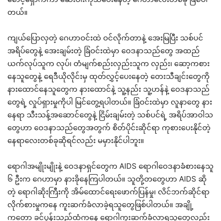
တယ်။
ကျယ်ပြောလှတဲ့ ဂေဟာဝင်းထဲ ဝင်လိုက်တာနဲ့ အေးမြပြီး သစ်ပင်
အရိပ်တွေနဲ့ အေးချမ်းတဲ့ ခြံဝင်းထဲမှာ ဝေဒနာသည်တွေ အထည်
ယက်လုပ်သူက လုပ်၊ တံမျက်စည်းလှည်းသူက လှည်း၊ ဆော့ကစား
နေသူတွေနဲ့ ရေဒီယိုလိုင်းမှ ထုတ်လွှင့်ပေးနေတဲ့ တေးသီချင်းတွေကို
နားထောင်နေသူတွေက နားထောင်နဲ့ သူ့နည်း သူ့ဟန်နဲ့ ဝေဒနာသည်
တွေရဲ့ လှုပ်ရှားမှုကိုပါ မြင်တွေ့ရပါတယ်။ ခြံဝင်းထဲမှာ လူနာတွေ နား
နေရာ သီးသန့်အဆောင်တွေနဲ့ ငြိမ်းချမ်းတဲ့ သစ်ပင်ရဲ့ အရိပ်အာဝါသ
တွေဟာ ဝေဒနာသည်တွေအတွက် စိတ်ပိုင်းဆိုင်ရာ ကုစားပေးနိုင်တဲ့
နေရာလေးတစ်ခုဆိုရင်လည်း မမှားနိုင်ပါဘူး။
ရောဂါအမျိုးမျိုးနဲ့ ဝေဒနာရှင်တွေက AIDS ရောဂါဝေဒနာခံစားနေသူ
၆ ဦးက ဂေဟာမှာ နားခိုနေကြပါတယ်။ သူတို့တတွေဟာ AIDS ဆို
တဲ့ ရောဂါဆိုးကြီးကို အိမ်ထောင်ရေးဖောက်ပြန်မှု၊ လိင်ဘက်ဆိုင်ရာ
လိုက်စားမှုကနေ ကူးဆက်ခံလာခဲ့ရသူတွေဖြစ်ပါတယ်။ အချို့
ကတော့ ခင်ပွန်းသည်ထံကနေ ရောဂါကူးဆက်ခံလာရသူတွေလည်း