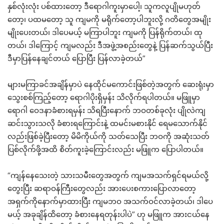
နှစ်လုံးလုံး ပစ်ထားတော့ ဒီရောဂါကူးမှာပေါ့၊ သူကလူပျိုမဟုတ်
တော့၊ ပထမတော့ သူ ကျမကို မရိုက်တော့ပါဘူးလို့ ဂတိတွေအမျိုး
မျိုးပေးတယ်၊ ဒါပေမယ့် မကြာပါဘူး ကျမကို ပြန်ရိုက်တယ်၊ ထု
တယ်၊ ဒါကြောင့် ကျမလည်း ဒီအဖွဲ့အစည်းတွေနဲ့ ပြန်ဆက်သွယ်ပြီး
ဒီမှာပြန်နေချင်တယ် ပြောပြီး ပြန်လာခဲ့တယ်”
များမကြာခင်အချိန်မှာပဲ နေထိုင်မကောင်းဖြစ်တဲ့အတွက် ဆေးရုံးမှာ
သွေးစစ်ကြည့်တော့ ရောဂါပိုးရှိမှန်း သိလိုက်ရပါတယ်။ မဖြူမှာ
ရောဂါ ဝေဒနာခံစားရမှန်း သိရပြီးနောက် ဘဝတစ်ခုလုံး ပျိုလဲကျ
ဆင်းသွားသလို ခံစားရကြောင်းနဲ့ ထမင်းမစားနိုင် ရေမသောက်နိုင်
လည်းဖြစ်ခဲ့ပြီးတော့ မိမိကိုယ်ကို သတ်သေပြီး ဘဝကို အဆုံးသတ်
ပြစ်လိုက်ဖို့အထိ စိတ်ကူးခဲ့ကြောင်းလည်း မဖြူက ပြောပါတယ်။
“ကျန်နေသေးတဲ့ သားသမီးတွေအတွက် ကျမအသက်ရှင်ရမယ်လို့
တွေးပြီး ဆရာဝန်ကြီးတွေလည်း အားပေးစကားပြောလာတော့
အရှက်ကိုနောက်မှာထားပြီး ကျမဘဝ အသက်ဝင်လာခဲ့တယ်၊ ဒါပေ
မယ့် အခုချိန်ထိတော့ ခံစားနေရတုန်းပါပဲ” ဟု မဖြူက အားငယ်နေ