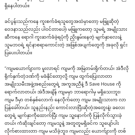
ရှိနေပါတယ်။
ခင်ပွန်းသည်ကနေ ကူးစက်ခံရသူတွေအထဲမှာတော့ မဖြူဆိုတဲ့
ဝေဒနာသည်လည်း ပါဝင်တာပေါ့၊ မဖြူကတော့ သူမရဲ့ အမျိုးသား
ဆီကနေ ရောဂါ ကူးဆက်ခံခဲ့ရပုံကို ညှိးနွမ်းနေတဲ့ မျက်နှာလေးနဲ့
သူမဘဝရဲ့ ရင်နာစရာကောင်းတဲ့ အဖြစ်အပျက်တွေကို အခုလို ရှင်း
ပြပေးပါတယ်။
“ကျမယောက်ျားက မူးလာရင် ကျမကို အမြဲတမ်းရိုက်တယ်၊ အဲဒီလို
ရိုက်နှက်တဲ့ဒဏ်ကို မခံနိုင်တော့လို့ ကျမ ထွက်ပြေးလာတာ
အမျိုးသမီးအဖွဲ့အစည်းတွေရဲ့ အကူအညီနဲ့ ဒီ Save House ကို
ရောက်လာတယ်၊ အဲဒီအချိန် ကျမမှာ ဘာရောဂါမှ မရှိသေးဘူး၊
ကျမ ဒီမှာ တစ်နှစ်လောက် နေလိုက်တော့ ကျမ အမျိုးသားက လာ
ပြန်ခေါ်တယ်၊ သူနည်းနည်း ကောင်းလာပြီးဆိုတဲ့အတွေးနဲ့၊ ခလေး
တွေရဲ့ မျက်နှာကိုထောက်ပြီး ကျမ သူ့နောက်ကို ပြန်လိုက်သွားခဲ့
တယ်၊ ကံဆိုးချင်တော့ ကျမသူနဲ့ အတူတူမရှိခင်က သူပျော်ပါး
လိုက်စားထားတာ ကျမ မသိခဲ့ဘူး၊ ကျမလည်း ယောက်ျားကို တစ်