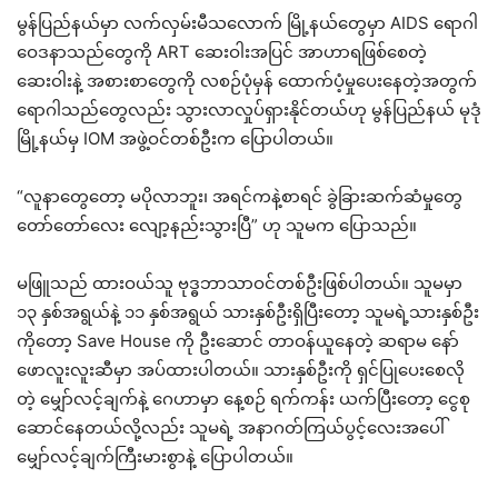
မွန်ပြည်နယ်မှာ လက်လှမ်းမီသလောက် မြို့နယ်တွေမှာ AIDS ရောဂါ
ဝေဒနာသည်တွေကို ART ဆေးဝါးအပြင် အာဟာရဖြစ်စေတဲ့
ဆေးဝါးနဲ့ အစားစာတွေကို လစဉ်ပုံမှန် ထောက်ပံ့မှုပေးနေတဲ့အတွက်
ရောဂါသည်တွေလည်း သွားလာလှုပ်ရှားနိုင်တယ်ဟု မွန်ပြည်နယ် မုဒုံ
မြို့နယ်မှ IOM အဖွဲ့ဝင်တစ်ဦးက ပြောပါတယ်။
“လူနာတွေတော့ မပိုလာဘူး၊ အရင်ကနဲ့စာရင် ခွဲခြားဆက်ဆံမှုတွေ
တော်တော်လေး လျော့နည်းသွားပြီ” ဟု သူမက ပြောသည်။
မဖြူသည် ထားဝယ်သူ ဗုဒ္ဓဘာသာဝင်တစ်ဦးဖြစ်ပါတယ်။ သူမမှာ
၁၃ နှစ်အရွယ်နဲ့ ၁၁ နှစ်အရွယ် သားနှစ်ဦးရှိပြီးတော့ သူမရဲ့သားနှစ်ဦး
ကိုတော့ Save House ကို ဦးဆောင် တာဝန်ယူနေတဲ့ ဆရာမ နော်
ဖောလူးလူးဆီမှာ အပ်ထားပါတယ်။ သားနှစ်ဦးကို ရှင်ပြုပေးစေလို
တဲ့ မျှော်လင့်ချက်နဲ့ ဂေဟာမှာ နေ့စဉ် ရက်ကန်း ယက်ပြီးတော့ ငွေစု
ဆောင်နေတယ်လို့လည်း သူမရဲ့ အနာဂတ်ကြယ်ပွင့်လေးအပေါ်
မျှော်လင့်ချက်ကြီးမားစွာနဲ့ ပြောပါတယ်။