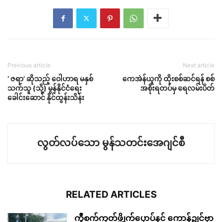
Previous article
Next article
‘ ဇရာ’ ဆိုသည့် ဝေါဟာရ မနှစ်
ကေအဲန်ယူကို ထိုးစစ်ဆင်ရန် စစ်
သက်သူ (သို့) မွန်နိုင်ငံရေး
အစိုးရတပ်မှ ရေလမ်းပိတ်
ခေါင်းဆောင် နိုင်ထွန်းသိန်း
လွတ်လပ်သော မွန်သတင်းအေဂျင်စီ
RELATED ARTICLES
ကွဳစက်ကၠတ်ဖ္ဍိုက်ပၠောပ်နင် ကောန်ဍုင်ဗၟာ