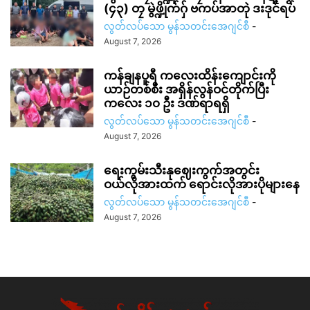
(၄၃) တၠ မွဲဖ္ဍိုက်ဂှ် ဗကပ်အာတုဲ ဒးဒုင်ရပ်
လွတ်လပ်သော မွန်သတင်းအေဂျင်စီ
-
August 7, 2026
ကန်ချနပူရီ ကလေးထိန်းကျောင်းကို
ယာဉ်တစ်စီး အရှိန်လွန်ဝင်တိုက်ပြီး
ကလေး ၁၀ ဦး ဒဏ်ရာရရှိ
လွတ်လပ်သော မွန်သတင်းအေဂျင်စီ
-
August 7, 2026
ရေးကွမ်းသီးနုဈေးကွက်အတွင်း
ဝယ်လိုအားထက် ရောင်းလိုအားပိုများနေ
လွတ်လပ်သော မွန်သတင်းအေဂျင်စီ
-
August 7, 2026