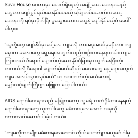
Save House ဂေဟာမှာ ရောက်ရှိနေတဲ့ အချို့သောဝေဒနာသည်
တွေဟာ ပျော်ရွှင်ရယ်မောနိုင်ပေမယ့် မဖြူတစ်ယောက်ကတော့
ဝေဒနာကို ရင်မှာပိုက်ပြီး ပူဆွေးသောကတွေနဲ့ ပျော်နိုင်မယ့်ပံ မပေါ်
ပါဘူး။
“သူတို့တွေ ပျော်နိုင်မှာပေါ့လေ ကျမလို ဘာအပူအပင်မှမရှိတာ၊ ကျ
မမှာက ခလေးတွေ ရှေ့ရေးအတွက်လည်း စဉ်းစားနေရတယ်။ ကျမ
ကြားတယ် ဒီရောဂါပျောက်တဲ့ဆေး နိုင်ငံခြားမှာ ထွက်နေပြီးတဲ့၊
တကယ်လို့ ဒီရောဂါ ပျောက်ခဲ့မယ်ဆိုရင် ခလေးတွေ ရှေ့ရေးအတွက်
ကျမ အလုပ်သွားလုပ်မယ်” ဟု အားတက်တဲ့အသံလေးနဲ့
မျှော်လင့်ချက်ကြီးစွာ မဖြူက ပြောပါတယ်။
AIDS ရောဂါဝေဒနာသည် မဖြူကတော့ သူမရဲ့ လက်ရှိခံစားနေရတဲ့
ရောဂါဝေဒနာတွေ သူတပါးတွေ မခံစားရလေအောင် အခုလို
စကားလက်ဆောင်ပါးခဲ့ပါတယ်။
“ကျမလိုဘဝမျိုး မခံစားရလေအောင် ကိုယ်ယောက်ျားမယူခင် ဒါမှ