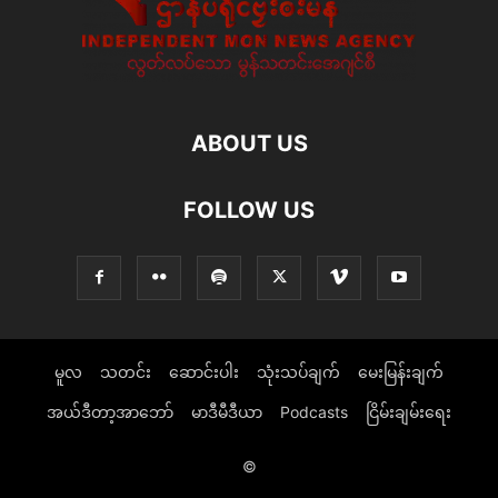
ABOUT US
FOLLOW US
မူလ
သတင်း
ဆောင်းပါး
သုံးသပ်ချက်
မေးမြန်းချက်
အယ်ဒီတာ့အာဘော်
မာဒီမီဒီယာ
Podcasts
ငြိမ်းချမ်းရေး
©