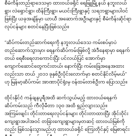
စီမံကိန်းတည်ရာဒေသမှာ ထားဝယ်ခရိုင် ရေဖြူမြို့နယ် နဘူးလယ်
ရွာ၊ လဲရှောင်ရွာ၊ ထိန်ကြီးရွာ၊ မယင်းကြီးရွာနှင့် သရဘရွာများပါဝင်
ဖြစ်ပြီး ယခုအချိန်မှာ ယာယီ အဆောက်အဦးများနှင့် စီမံကိန်းဆိုင်ရာ
လုပ်ငန်များ စတင်နေပြီးဖြစ်သည်။
“ဆိပ်ကမ်းတည်ဆာက်ရေးကို နဘူးလယ်ဒေသ ကမ်းစပ်မှာပဲ
တည်ဆောက်သွားမှာ၊ ရေနက်ဆိပ်ကမ်းဖြစ်လို့ အဲဒီနေရာမှာ ရေနက်
တယ် ရေစီးရေလာကောင်းပြီး ပင်လယ်ပြင် အောက်မှာ
ကျောက်ဆောင်တွေကင်းတယ်၊ နောက်ပြီး ကမ်းခြေအနေအထား
လည်းသာ တယ် ၂ဝ၁၁ ခုနှစ်ဦးပိုင်းလောက်မှာ စတင်နိုင်လိမ့်မယ်”
ဟု မြန်မာ့ဆိပ်ကမ်း အာဏာပိုင်ရုံးမှ ဝန်ထမ်းတစ်ဦးက ပြောသည်။
ထိုင်းနိုင်ငံ ကန်ချနပူရီအထိ ဆက်သွယ်မည့် ထားဝယ်ရေနက်
ဆိပ်ကမ်းသည် ကီလိုမီတာ ၁၃ဝ အထိ ရှည်လျားသည်။
အကြမ်းဖျင်း တိုင်းတာရေးလုပ်ငန်းများ တိုင်းတာထားပြီး အိုင်းဝိုင်း
ကျေးရွာအပါအဝင် တခြားကျေးရွာများမှတဆင့် ထားဝယ်မြစ်ကို
လည်း ဖြစ်သန်းသွားမည်ဟု ထားဝယ်ခရိုင် ကြေးတိုင်နှင့် မြေစာရင်း