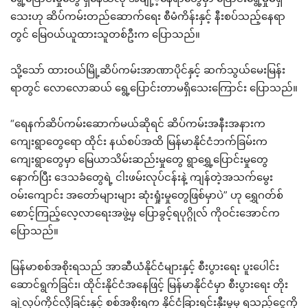
သေးဟု ဆိပ်ကမ်းတည်ဆောက်ရေး စီမံကိန်းနှင့် နီးစပ်သည့်နေရာ
တွင် မြေဝယ်ယူထားသူတစ်ဦးက ပြောသည်။
သို့သော် ထားဝယ်မြို့ဆိပ်ကမ်းအာဏာပိုင်နှင့် ဆက်သွယ်မေးမြန်း
ရာတွင် လောလောဆယ် ရွေ့ပြောင်းတာမရှိသေးကြောင်း ပြောသည်။
“ရေနက်ဆိပ်ကမ်းဆောက်မယ်ဆိုရင် ဆိပ်ကမ်းအနီးအနားက
ကျေးရွာတွေရော ထိုင်း နယ်စပ်အထိ မြန်မာနိုင်ငံဘက်ခြမ်းက
ကျေးရွာတွေမှာ မြေယာသိမ်းဆည်းမှုတွေ ရွာရွှေ့ပြောင်းမှုတွေ
နောက်ပြီး ဒေသခံတွေရဲ့ ငါးဖမ်းလုပ်ငန်းနဲ့ ကျန်တဲ့အသက်မွေး
ဝမ်းကျောင်း အတော်များများ ဆုံးရှုံးမှုတွေဖြစ်မှာပဲ” ဟု ရွှေဂတ်စ်
စောင့်ကြည့်လေ့လာရေးအဖွဲ့မှ ပြောခွင့်ရပုဂ္ဂိုလ် ကိုဝင်းအောင်က
ပြောသည်။
မြန်မာစစ်အစိုးရသည် အာဆီယံနိုင်ငံများနှင့် စီးပွားရေး ပူးပေါင်း
ဆောင်ရွက်ခြင်း၊ ထိုင်းနိုင်ငံအနေဖြင့် မြန်မာနိုင်ငံမှာ စီးပွားရေး တိုး
ချဲ့လုပ်ကိုင်လိုခြင်းနှင့် စစ်အစိုးရက နိုင်ငံခြားရင်းနှီးမှုမှ ရသည့်ငွေကို