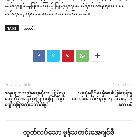
သိပ်လိုချင်နေခြင်းကြောင့် ပြည်သူလူထု ထိခိုက် နစ်နာမှုကို ဂရုမ
စိုက်ဘူးဟု ကိုဝင်းအောင်က ဆက်ပြောသည်။
TAGS
သတင်း
Previous article
Next article
အနုပညာသည်တွေဆိုတာ ပြည်သူ
သထုံခရိုင်မှာ မိုးစပါးဖြစ်ထွန်းမှု
တွေကို အနုပညာနဲ့ ရသမြောက်စွာ
ကောင်းသော်လည်း လျာထားချက်
ဖျော်ဖြေအသုံးတော်ခံဖို့ပါ
ဧက မမီ
လွတ်လပ်သော မွန်သတင်းအေဂျင်စီ