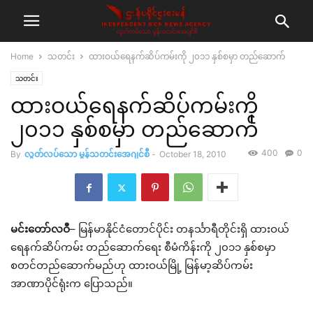
Home
သတင်း
ထားဝယ်ရေနက်ဆိပ်ကမ်းကို ၂၀၁၁ နှစ်စမှာ တည်ဆောက်
သတင်း
ထားဝယ်ရေနက်ဆိပ်ကမ်းကို
၂၀၁၁ နှစ်စမှာ တည်ဆောက်
400
0
By
လွတ်လပ်သော မွန်သတင်းအေဂျင်စီ
-
October 18, 2010
မင်းတော်လဝီ
– မြန်မာနိုင်ငံတောင်ပိုင်း တနင်္သာရီတိုင်းရှိ ထားဝယ်
ရေနက်ဆိပ်ကမ်း တည်ဆောက်ရေး စီမံကိန်းကို ၂၀၁၁ နှစ်စမှာ
စတင်တည်ဆောက်မည်ဟု ထားဝယ်မြို့ မြန်မာ့ဆိပ်ကမ်း
အာဏာပိုင်ရုံးက ပြောသည်။