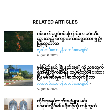
RELATED ARTICLES
စစ်ကော်မရှင်စစ်ကြောင်းက ဖမ်းဆီး
သွားသည့် ကျောက်ကဒင်ရွာသား ၅ ဦး
ပြန်လွတ်လာ
လွတ်လပ်သော မွန်သတင်းအေဂျင်စီ
-
August 6, 2026
မွန်ပြည်နယ် မြို့နယ်အချို့ကို ညမထွက်
ရအမိန့်လိုက်နာရန် ထပ်မံသတိပေးထား
ပြီး ဖမ်းဆီးမှုများ ဆက်တိုက်ရှိလာ
လွတ်လပ်သော မွန်သတင်းအေဂျင်စီ
-
August 6, 2026
ထိုင်းအရပ်ဘက်အဖွဲ့များ မင်း
အောင်လှိုင်၏ ခရီးစဉ်ကို ကန့်ကွက်