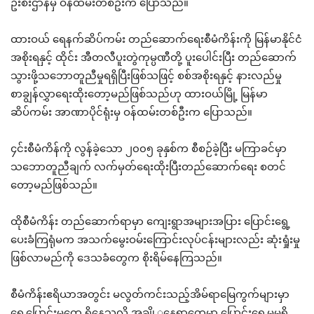
ဦးစီးဌာနမှ ဝန်ထမ်းတစ်ဦးက ပြောသည်။
ထားဝယ် ရေနက်ဆိပ်ကမ်း တည်ဆောက်ရေးစီမံကိန်းကို မြန်မာနိုင်ငံ
အစိုးရနှင့် ထိုင်း အီတလီပူးတွဲကုမ္ပဏီတို့ ပူးပေါင်းပြီး တည်ဆောက်
သွားဖို့သဘောတူညီမှုရရှိပြီးဖြစ်သဖြင့် စစ်အစိုးရနှင့် နားလည်မှု
စာချွန်လွှာရေးထိုးတော့မည်ဖြစ်သည်ဟု ထားဝယ်မြို့ မြန်မာ
ဆိပ်ကမ်း အာဏာပိုင်ရုံးမှ ဝန်ထမ်းတစ်ဦးက ပြောသည်။
၄င်းစီမံကိန်ကို လွန်ခဲ့သော ၂၀၀၅ ခုနှစ်က စီစဉ်ခဲ့ပြီး မကြာခင်မှာ
သဘောတူညီချက် လက်မှတ်ရေးထိုးပြီးတည်ဆောက်ရေး စတင်
တော့မည်ဖြစ်သည်။
ထိုစီမံကိန်း တည်ဆောက်ရာမှာ ကျေးရွာအများအပြား ပြောင်းရွေ့
ပေးခံကြရုံမက အသက်မွေးဝမ်းကြောင်းလုပ်ငန်းများလည်း ဆုံးရှုံးမှု
ဖြစ်လာမည်ကို ဒေသခံတွေက စိုးရိမ်နေကြသည်။
စီမံကိန်းဧရိယာအတွင်း မလွတ်ကင်းသည့်အိမ်ရာမြေကွက်များမှာ
ရွေ့ပြောင်းမှုတွေ ရှိနေသလို အချို့့နေရာတွေမှာ ပြောင်းရွေ့မှုမရှိ