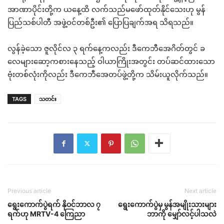
အာဏာပိုင်းတို့က ယနေ့ထိ လက်သည်မဖော်ထုတ်နိုင်သေးဟု မွန်
ပြည်သစ်ပါတီ အဖွဲ့ဝင်တစ်ဦး၏ ပြောပြချက်အရ သိရသည်။
လွန်ခဲ့သော ဇူလိုင်လ ၃ ရက်နေ့ကလည်း ဒီကေဘီအေဂိတ်တွင် ခ
လေများဆော့ကစားနေသည့် ဝါယာကြိုးအတွင်း တပ်ဆင်ထားသော
ဗုံးတစ်လုံးကိုလည်း ဒီကေဘီအေတပ်ဖွဲ့တို့က သိမ်းယူလိုက်သည်။
TAGS
သတင်း
Previous article
Next article
ရွေးကောက်ပွဲရက် နိုဝင်ဘာလ ၇
ရွေးကောက်ပွဲမှ မွန်အမျိုးသားများ
ရက်ဟု MRTV-4 ကြေညာ
ဘာကို မျှော်လင့်ပါသလဲ