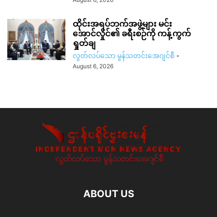
ထိုင်းအရပ်ဘက်အဖွဲ့များ မင်း
အောင်လှိုင်၏ ခရီးစဉ်ကို ကန့်ကွက်
ရှုတ်ချ
လွတ်လပ်သော မွန်သတင်းအေဂျင်စီ
-
August 6, 2026
ABOUT US