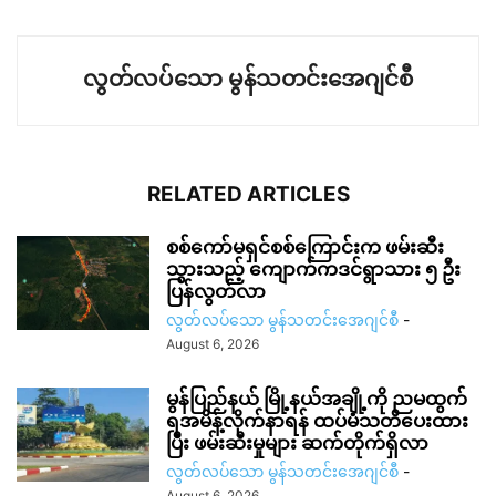
လွတ်လပ်သော မွန်သတင်းအေဂျင်စီ
RELATED ARTICLES
စစ်ကော်မရှင်စစ်ကြောင်းက ဖမ်းဆီး
သွားသည့် ကျောက်ကဒင်ရွာသား ၅ ဦး
ပြန်လွတ်လာ
လွတ်လပ်သော မွန်သတင်းအေဂျင်စီ
-
August 6, 2026
မွန်ပြည်နယ် မြို့နယ်အချို့ကို ညမထွက်
ရအမိန့်လိုက်နာရန် ထပ်မံသတိပေးထား
ပြီး ဖမ်းဆီးမှုများ ဆက်တိုက်ရှိလာ
လွတ်လပ်သော မွန်သတင်းအေဂျင်စီ
-
August 6, 2026