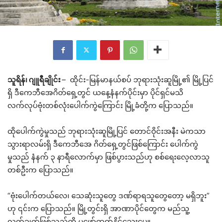
သူရိန်၊ ဂျူရီချိုင်း
– ထိုင်း-မြန်မာနယ်စပ် ဘုရားသုံးဆူမြို့၏ မြို့ပြင်
ရှိ ဒီကေဘီအေဂိတ်ရှေ့တွင် ယနေ့နံနက်ပိုင်းမှာ ပိုင်ရှင်မသိ
လက်လုပ်ဗုံးတစ်လုံးပေါက်ကွဲကြောင်း မြို့ခံတို့က ပြောသည်။
ထိုပေါက်ကွဲမှုသည် ဘုရားသုံးဆူမြို့ပြင် တောင်ဝိုင်းအနီး မဲကသာ
သွားရာလမ်းရှိ ဒီကေဘီအေ ဂိတ်ရှေ့တွင်ဖြစ်ကြောင်း ပေါက်ကွဲ
မှုသည် နံနက် ၃ နာရီလောက်မှာ ဖြစ်ပွားသည်ဟု စစ်ရေးလေ့လာသူ
တစ်ဦးက ပြောသည်။
“ဗုံးပေါက်တယ်လေ၊ သေဆုံးသူတွေ ဒဏ်ရာရသူတွေတော့ မရှိဘူး”
ဟု ၎င်းက ပြောသည်။ မြို့တွင်းရှိ အာဏာပိုင်တွေက မည်သူ့
လက်ချက်ဖြစ်သည်ကို မဖော်ထုတ်နိုင်သေးပေ။