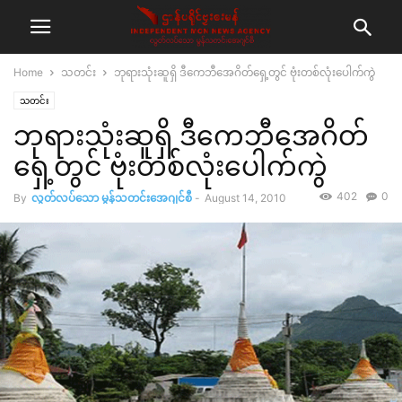
Home
သတင်း
ဘုရားသုံးဆူရှိ ဒီကေဘီအေဂိတ်ရှေ့တွင် ဗုံးတစ်လုံးပေါက်ကွဲ
သတင်း
ဘုရားသုံးဆူရှိ ဒီကေဘီအေဂိတ်
ရှေ့တွင် ဗုံးတစ်လုံးပေါက်ကွဲ
402
0
By
လွတ်လပ်သော မွန်သတင်းအေဂျင်စီ
-
August 14, 2010