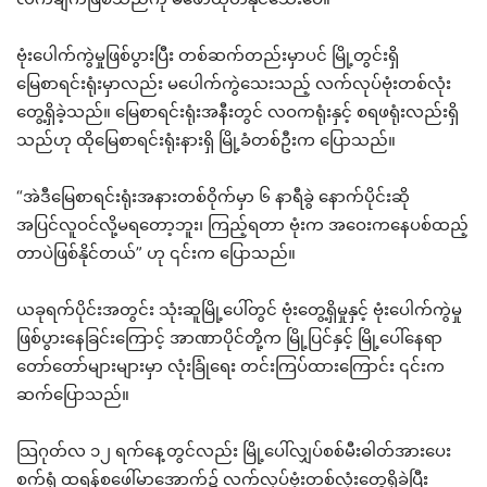
ဗုံးပေါက်ကွဲမှုဖြစ်ပွားပြီး တစ်ဆက်တည်းမှာပင် မြို့တွင်းရှိ
မြေစာရင်းရုံးမှာလည်း မပေါက်ကွဲသေးသည့် လက်လုပ်ဗုံးတစ်လုံး
တွေ့ရှိခဲ့သည်။ မြေစာရင်းရုံးအနီးတွင် လဝကရုံးနှင့် စရဖရုံးလည်းရှိ
သည်ဟု ထိုမြေစာရင်းရုံးနားရှိ မြို့ခံတစ်ဦးက ပြောသည်။
“အဲဒီမြေစာရင်းရုံးအနားတစ်ဝိုက်မှာ ၆ နာရီခွဲ နောက်ပိုင်းဆို
အပြင်လူဝင်လို့မရတော့ဘူး၊ ကြည့်ရတာ ဗုံးက အဝေးကနေပစ်ထည့်
တာပဲဖြစ်နိုင်တယ်” ဟု ၎င်းက ပြောသည်။
ယခုရက်ပိုင်းအတွင်း သုံးဆူမြို့ပေါ်တွင် ဗုံးတွေ့ရှိမှုနှင့် ဗုံးပေါက်ကွဲမှု
ဖြစ်ပွားနေခြင်းကြောင့် အာဏာပိုင်တို့က မြို့ပြင်နှင့် မြို့ပေါ်နေရာ
တော်တော်များများမှာ လုံးခြုံရေး တင်းကြပ်ထားကြောင်း ၎င်းက
ဆက်ပြောသည်။
သြဂုတ်လ ၁၂ ရက်နေ့တွင်လည်း မြို့ပေါ်လျှပ်စစ်မီးဓါတ်အားပေး
စက်ရုံ ထရန်စဖေါ်မာအောက်၌ လက်လုပ်ဗုံးတစ်လုံးတွေ့ရှိခဲ့ပြီး