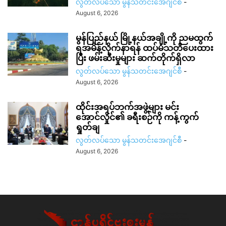
လွတ်လပ်သော မွန်သတင်းအေဂျင်စီ
-
August 6, 2026
မွန်ပြည်နယ် မြို့နယ်အချို့ကို ညမထွက်
ရအမိန့်လိုက်နာရန် ထပ်မံသတိပေးထား
ပြီး ဖမ်းဆီးမှုများ ဆက်တိုက်ရှိလာ
လွတ်လပ်သော မွန်သတင်းအေဂျင်စီ
-
August 6, 2026
ထိုင်းအရပ်ဘက်အဖွဲ့များ မင်း
အောင်လှိုင်၏ ခရီးစဉ်ကို ကန့်ကွက်
ရှုတ်ချ
လွတ်လပ်သော မွန်သတင်းအေဂျင်စီ
-
August 6, 2026