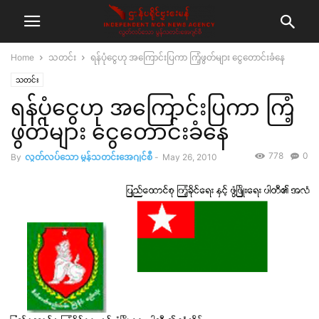
Home
သတင်း
ရန်ပုံငွေဟု အကြောင်းပြကာ ကြံ့ဖွတ်များ ငွေတောင်းခံနေ
သတင်း
ရန်ပုံငွေဟု အကြောင်းပြကာ ကြံ့
ဖွတ်များ ငွေတောင်းခံနေ
778
0
By
လွတ်လပ်သော မွန်သတင်းအေဂျင်စီ
-
May 26, 2010