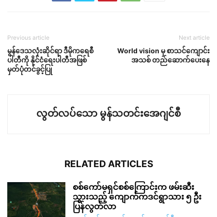
Previous article
Next article
မွန်ဒေသလုံးဆိုင်ရာ ဒီမိုကရေစီ
World vision မှ စာသင်ကျောင်း
ပါတီကို နိုင်ငံရေးပါတီအဖြစ်
အသစ် တည်ဆောက်ပေးနေ
မှတ်ပုံတင်ခွင့်ပြု
လွတ်လပ်သော မွန်သတင်းအေဂျင်စီ
RELATED ARTICLES
စစ်ကော်မရှင်စစ်ကြောင်းက ဖမ်းဆီး
သွားသည့် ကျောက်ကဒင်ရွာသား ၅ ဦး
ပြန်လွတ်လာ