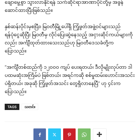
ချောမွေ့စွာ သွားလာနိုင်ရန် သက်ဆိုင်ရာအာဏာပိုင်တို့မှ အခွန်
ဆောင်ထားပြီးဖြစ်သည်။
နှစ်ဆန်းပိုင်းမှစပြီး၊ မြဝတီမြို့ပေါ်ရှိ ကြံ့ဖွတ်အဖွဲ့ဝင်များသည်
ရန်ပုံငွေဆိုပြီး မြဝတီမှ လိုင်ပြေးဆွဲနေသည့် အငှားဆိုင်ကယ်များကို
လည်း အင်္ကျီထုတ်ထားသေးသည်ဟု မြဝတီဒေသခံတို့က
ပြောသည်။
“အင်္ကျီတစ်ထည်ကို ၁၂၀၀၀ ကျပ် ပေးရတယ်၊ ဒီလိုမျိုးလုပ်တာ ဒါ
ပထမဆုံးအကြိမ်ပဲ ဖြစ်တယ်၊ အရင်ကဆို စစ်မှုထမ်းဟောင်းအသင်း
ပဲရှိတယ်၊ အခုဆို ကြံ့ဖွတ်အသင်း တွေရှိလာနေပြီ” ဟု ၄င်းက
ပြောသည်။
TAGS
သတင်း