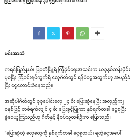
မင်းအာသံ
ကရင်ပြည်နယ်၊ မြဝတီမြို့ရှိ ကြံ့ခိုင်ရေးအသင်းက ယခုနှစ်ဆန်းပိုင်း
မှစပြီး ကြံခင်းရပ်ကွက်ရှိ လှေဂိတ်တွင် ရန်ပုံငွေအတွက်ဟု အမည်ခံ
ပြီး ငွေတောင်းခံနေသည်။
အဆိုပါဂိတ်တွင် စုစုပေါင်းလှေ ၂၄ စီး ပြေးဆွဲနေပြီး အလှည့်ကျ
စနစ်ဖြင့် တစ်ရက်လျှင် ၄ စီး ပြေးခွင့်ပြုကာ နှစ်ရက်တခါ ငွေစုပြီး
ခွဲဝေယူကြသည်ဟု ဂိတ်နှင့် နီစပ်သူတစ်ဦးက ပြောသည်။
“ပြေးဆွဲတဲ့ လှေတွေကို နှစ်ရက်တခါ ငွေစုတယ်၊ ရတဲ့ငွေအပေါ်