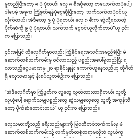
မူတည်ပြီးတော့ ၈ ပုံ ပုံတယ်၊ လှေ ၈ စီးဆိုတော့ တယောက်တပုံပေါ့၊
ဒါပေမဲ့ အခုက ကြံ့ဖွတ်ရန်ပုံငွေဆိုပြီးတော့ သက်သက်တပုံဝင်ယူ
လိုက်တယ်၊ အဲဒီတော့ ၉ ပုံ ပုံရတယ်၊ လှေ ၈ စီးက ဆွဲလို့ရလာတဲ့
ပိုက်ဆံကို ၉ ပုံ ပုံရတယ်၊ သက်သက် ငွေဝင်ယူလိုက်တာပဲ”ဟု ၄င်း
က ပြောသည်။
၄င်းအပြင် ထိုလှေဂိတ်မှာလည်း ကြံ့ခိုင်ရေးအသင်းအမည်ခံပြီး မဲ
ဆောက်တစ်ဘက်ကမ်းမှ ဝင်လာသည့် ပစ္စည်းအပေါ်မူတည်ပြီး ရ
လာသည့်ငွေပမာဏမှ ၂၀ ရာခိုင်းနှုန်း ကောက်ယူနေသည်ဟု ထိုဂိတ်
ရှိ လှေသမားနှင့် နီးစပ်သူတစ်ဦးက ပြောသည်။
“အဲဒီလှေဂိတ်မှာ ကြံ့ဖွတ်က လူတွေ လွှတ်ထားတာရှိတယ်၊ သူတို့
လူယုံပေါ့ ရောက်သမျှပစ္စည်းတွေ ဆွဲသမျှလှေတွေ သူတို့ အကုန်သိ
တော့ ပိုက်ဆံတောင်းတယ်” ဟု ၄င်းက ပြောသည်။
လှေသမားတို့သည် ခရီးသည်များကို မြဝတီတစ်ဘက်ကမ်းမှ မဲ
ဆောက်တစ်ဘက်ကမ်းသို့ လက်မှတ်တစုံတရာမလိုဘဲ လွယ်ကူ