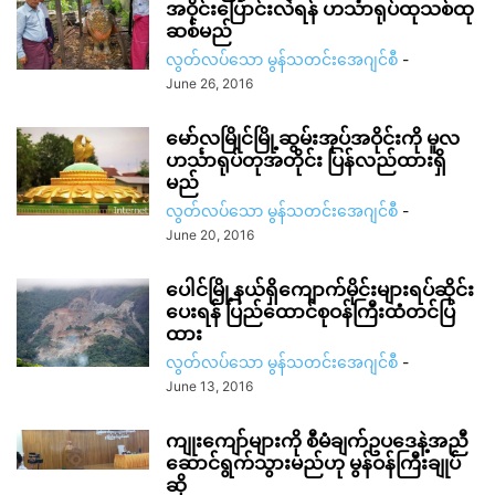
အဝိုင်းပြောင်းလဲရန် ဟင်္သာရုပ်ထုသစ်ထု
ဆစ်မည်
လွတ်လပ်သော မွန်သတင်းအေဂျင်စီ
-
June 26, 2016
မော်လမြိုင်မြို့ဆွမ်းအုပ်အဝိုင်းကို မူလ
ဟင်္သာရုပ်တုအတိုင်း ပြန်လည်ထားရှိ
မည်
လွတ်လပ်သော မွန်သတင်းအေဂျင်စီ
-
June 20, 2016
ပေါင်မြို့နယ်ရှိကျောက်မိုင်းများရပ်ဆိုင်း
ပေးရန် ပြည်ထောင်စုဝန်ကြီးထံတင်ပြ
ထား
လွတ်လပ်သော မွန်သတင်းအေဂျင်စီ
-
June 13, 2016
ကျုးကျော်များကို စီမံချက်ဥပဒေနဲ့အညီ
ဆောင်ရွက်သွားမည်ဟု မွန်ဝန်ကြီးချုပ်
ဆို