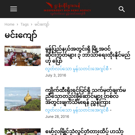
Home
Tags
မင်းကျော်
မင်းကျော်
မွန်ပြည်နယ်အတွင်းရှိ မြို့အဝင်
ဆိုင်းဘုတ်များ ၃ ဘာသာရေးထိုးနိုင်မည်
ဟု ပြော
လွတ်လပ်သော မွန်သတင်းအေဂျင်စီ
-
July 3, 2016
ကျိုက်ထီးရိုးရင်ပြင်ရှိ သက်မှတ်ချက်မ
ညီသောတည်းခိုဆောင်များ တစ်လ
အတွင်းဖျက်သိမ်းရန် ညွှန်ကြား
လွတ်လပ်သော မွန်သတင်းအေဂျင်စီ
-
June 28, 2016
မော်လမြိုင်သံလွင်တံတားထိပ် ဟင်္သာ