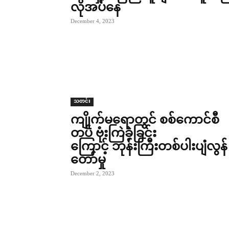
လိုအပ်နေ
December 4, 2023
သတင်း
ကျိုက်မရောတွင် စစ်ကောင်စီ
တပ် ဗုံးကြဲခဲ့ခြင်း
ကြောင့် ဘုန်းကြီးတစ်ပါးပျံလွန်
တော်မှု
December 2, 2023