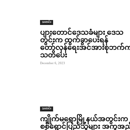
သတင်း
ပျားတောင်ဒေသခံများ ဒေသ
တွင်းက ထွက်ခွာပေးရန်
တော်လှန်ရေးအင်အားစုဘက်
သတိပေး
December 6, 2023
သတင်း
ကျိုက်မရောမြို့နယ်အတွင်းက
စစ်ရှောင်ပြည်သူများ အကူအည