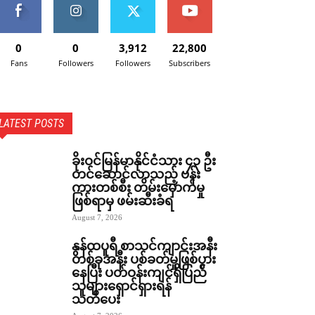
0
0
3,912
22,800
Fans
Followers
Followers
Subscribers
LATEST POSTS
ခိုးဝင်မြန်မာနိုင်ငံသား ၄၃ ဦး
တင်ဆောင်လာသည့် ဗန်း
ကားတစ်စီး တိမ်းမှောက်မှု
ဖြစ်ရာမှ ဖမ်းဆီးခံရ
August 7, 2026
နွန်ထပူရီ စာသင်ကျာင်းအနီး
တစ်ခုအနီး ပစ်ခတ်မှုဖြစ်ပွား
နေပြီး ပတ်ဝန်းကျင်ရှိပြည်
သူများရှောင်ရှားရန်
သတိပေး