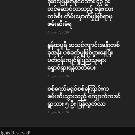
ခိုးဝင်မြန်မာနိုင်ငံသား ၄၃ ဦး
တင်ဆောင်လာသည့် ဗန်းကား
တစ်စီး တိမ်းမှောက်မှုဖြစ်ရာမှ
ဖမ်းဆီးခံရ
August 7, 2026
နွန်ထပူရီ စာသင်ကျာင်းအနီးတစ်
ခုအနီး ပစ်ခတ်မှုဖြစ်ပွားနေပြီး
ပတ်ဝန်းကျင်ရှိပြည်သူများ
ရှောင်ရှားရန်သတိပေး
August 7, 2026
စစ်ကော်မရှင်စစ်ကြောင်းက
ဖမ်းဆီးသွားသည့် ကျောက်ကဒင်
ရွာသား ၅ ဦး ပြန်လွတ်လာ
August 6, 2026
ghts Reserved!