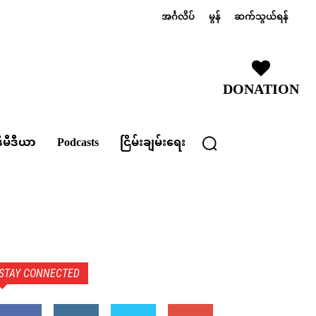
အင်္ဂလိပ်
မွန်
ဆက်သွယ်ရန်
DONATION
ီမီဒီယာ
Podcasts
ငြိမ်းချမ်းရေး
STAY CONNECTED