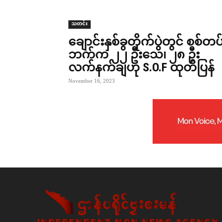
သတင်း
ချောင်းနှစ်ခွတိုက်ပွဲတွင် စစ်တပ
ဘက်က ၂၂ ဦးသေ၊ ၂၈ ဦး
လက်နက်ချဟု S.O.F ထုတ်ပြန်
November 16, 2023