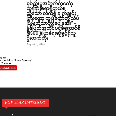
စုစည်းမှုအတွက်ကတော့
ထူးခြားစရာရှိတယ်။
သို့သော် လက်ရှိ ချက်ချင်း
ကြီးတော့ ကျွန်တော်တို့ သိပ်
ပြီးမသိသာဘူးပေါ့နော်။” –
မွန်ပြည်အတိုင်ပင်ခံကောင်စီ
MSCC ပြောရေးဆိုခွင့်ရှိသူ
ဦးတက်တိုး
August 6, 2026
POPULAR CATEGORY