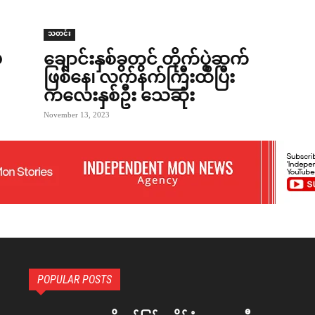
သတင်း
်
ချောင်းနှစ်ခွတွင် တိုက်ပွဲဆက်
ဖြစ်နေ၊ လက်နက်ကြီးထိပြီး
ကလေးနှစ်ဦး သေဆုံး
November 13, 2023
POPULAR POSTS