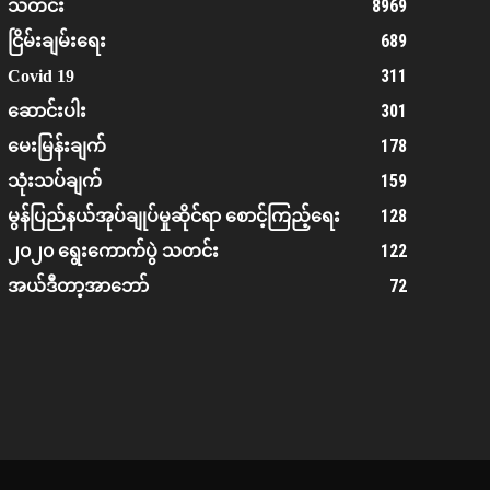
8969
သတင်း
689
ငြိမ်းချမ်းရေး
311
Covid 19
301
ဆောင်းပါး
178
မေးမြန်းချက်
159
သုံးသပ်ချက်
128
မွန်ပြည်နယ်အုပ်ချုပ်မှုဆိုင်ရာ စောင့်ကြည့်ရေး
122
၂၀၂၀ ရွေးကောက်ပွဲ သတင်း
72
အယ်ဒီတာ့အာဘော်