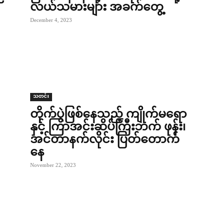
လယ်သမားများ အခက်တွေ့
December 4, 2023
သတင်း
တိုက်ပွဲဖြစ်နေသည့် ကျိုက်မရော
နှင့် ကြာအင်းဆိပ်ကြီးဘက် ဖုန်း၊
အင်တာနက်လိုင်း ပြတ်တောက်
နေ
November 22, 2023