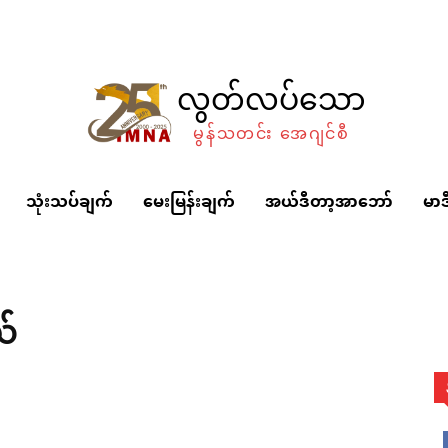
လွတ်လပ်သော
မွန်သတင်း အေဂျင်စီ
သုံးသပ်ချက်
မေးမြန်းချက်
အယ်ဒီတာ့အာဘော်
မာဒ
ယ်