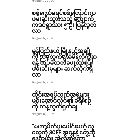
August 7, 2026
စစ်ကော်မရှင်စစ်ကြောင်းက
ဖမ်းဆီးသွားသည့် ကျောက်
ကဒင်ရွာသား ၅ ဦး ပြန်လွတ်
လာ
August 6, 2026
မွန်ပြည်နယ် မြို့နယ်အချို့
ကို ညမထွက်ရအမိန့်လိုက်နာ
ရန် ထပ်မံသတိပေးထားပြီး
ဖမ်းဆီးမှုများ ဆက်တိုက်ရှိ
လာ
August 6, 2026
ထိုင်းအရပ်ဘက်အဖွဲ့များ
မင်းအောင်လှိုင်၏ ခရီးစဉ်
ကို ကန့်ကွက်ရှုတ်ချ
August 6, 2026
“မဟာမိတ်ပူးပေါင်းမယ့် သူ
တွေကို SCEF အနေနဲ့ တွေ့ဆုံ
နေတယ်။ အဲ့လိုဆိုတော့