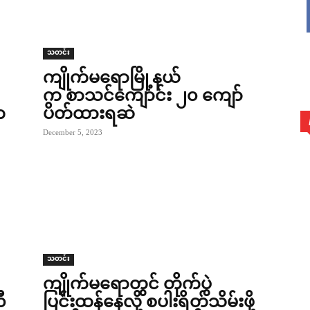
သတင်း
ကျိုက်မရောမြို့နယ်
က စာသင်ကျောင်း ၂၀ ကျော်
က
ပိတ်ထားရဆဲ
December 5, 2023
သတင်း
ကျိုက်မရောတွင် တိုက်ပွဲ
ီ
ပြင်းထန်နေလို့ စပါးရိတ်သိမ်းဖို့