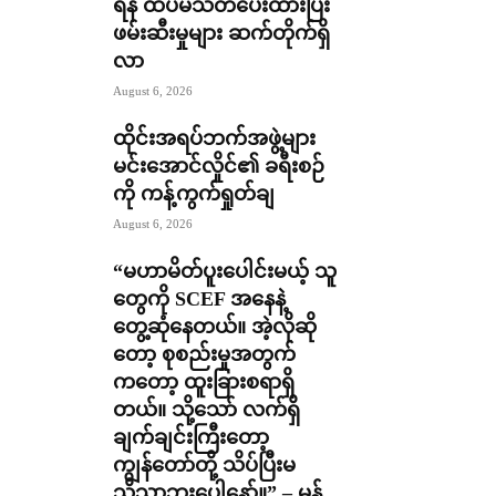
ရန် ထပ်မံသတိပေးထားပြီး
ဖမ်းဆီးမှုများ ဆက်တိုက်ရှိ
လာ
August 6, 2026
ထိုင်းအရပ်ဘက်အဖွဲ့များ
မင်းအောင်လှိုင်၏ ခရီးစဉ်
ကို ကန့်ကွက်ရှုတ်ချ
August 6, 2026
“မဟာမိတ်ပူးပေါင်းမယ့် သူ
တွေကို SCEF အနေနဲ့
တွေ့ဆုံနေတယ်။ အဲ့လိုဆို
တော့ စုစည်းမှုအတွက်
ကတော့ ထူးခြားစရာရှိ
တယ်။ သို့သော် လက်ရှိ
ချက်ချင်းကြီးတော့
ကျွန်တော်တို့ သိပ်ပြီးမ
သိသာဘူးပေါ့နော်။” – မွန်