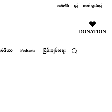
အင်္ဂလိပ်
မွန်
ဆက်သွယ်ရန်
DONATION
ီမီဒီယာ
Podcasts
ငြိမ်းချမ်းရေး