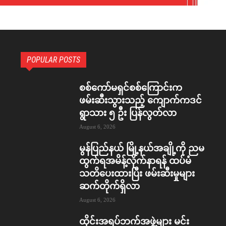
POPULAR POSTS
စစ်ကော်မရှင်စစ်ကြောင်းက
ဖမ်းဆီးသွားသည့် ကျောက်ကဒင်
ရွာသား ၅ ဦး ပြန်လွတ်လာ
August 6, 2026
မွန်ပြည်နယ် မြို့နယ်အချို့ကို ညမ
ထွက်ရအမိန့်လိုက်နာရန် ထပ်မံ
သတိပေးထားပြီး ဖမ်းဆီးမှုများ
ဆက်တိုက်ရှိလာ
August 6, 2026
ထိုင်းအရပ်ဘက်အဖွဲ့များ မင်း