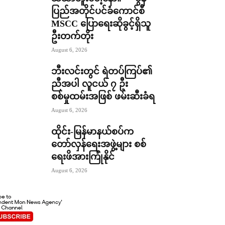
ပြည်အတိုင်ပင်ခံကောင်စီ
MSCC ပြောရေးဆိုခွင့်ရှိသူ
ဦးတက်တိုး
August 6, 2026
ဘီးလင်းတွင် ရဲတပ်ကြပ်၏
ညီအပါ လူငယ် ၇ ဦး
စစ်မှုထမ်းအဖြစ် ဖမ်းဆီးခံရ
August 6, 2026
ထိုင်း-မြန်မာနယ်စပ်က
တော်လှန်ရေးအဖွဲ့များ စစ်
ရေးဖိအားကြုံနိုင်
August 6, 2026