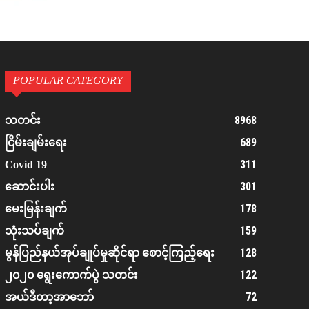
POPULAR CATEGORY
8968
သတင်း
689
ငြိမ်းချမ်းရေး
311
Covid 19
301
ဆောင်းပါး
178
မေးမြန်းချက်
159
သုံးသပ်ချက်
128
မွန်ပြည်နယ်အုပ်ချုပ်မှုဆိုင်ရာ စောင့်ကြည့်ရေး
122
၂၀၂၀ ရွေးကောက်ပွဲ သတင်း
72
အယ်ဒီတာ့အာဘော်