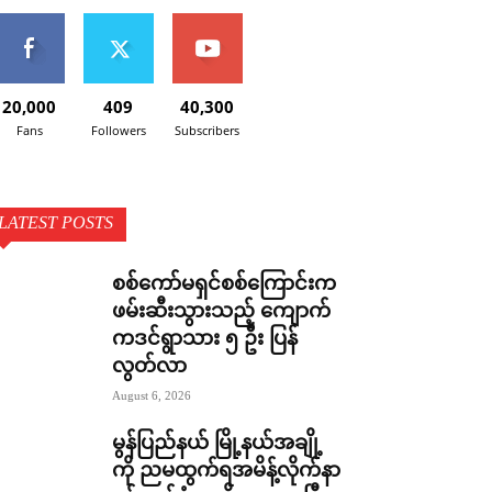
20,000
409
40,300
Fans
Followers
Subscribers
LATEST POSTS
စစ်ကော်မရှင်စစ်ကြောင်းက
ဖမ်းဆီးသွားသည့် ကျောက်
ကဒင်ရွာသား ၅ ဦး ပြန်
လွတ်လာ
August 6, 2026
မွန်ပြည်နယ် မြို့နယ်အချို့
ကို ညမထွက်ရအမိန့်လိုက်နာ