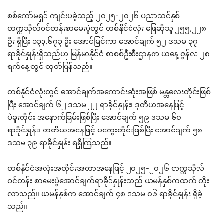
စစ်ကော်မရှင် ကျင်းပခဲ့သည့် ၂၀၂၅-၂၀၂၆ ပညာသင်နှစ်
တက္ကသိုလ်ဝင်တန်းစာမေးပွဲတွင် တစ်နိုင်ငံလုံး ဖြေဆိုသူ ၂၅၅,၂၂၈
ဦး ရှိပြီး ၁၃၃,၆၇၃ ဦး အောင်မြင်ကာ အောင်ချက် ၅၂ ဒသမ ၃၇
ရာခိုင်နှုန်းရှိသည်ဟု မြန်မာနိုင်ငံ စာစစ်ဦးစီးဌာနက ယနေ့ ဇွန်လ ၂၈
ရက်နေ့တွင် ထုတ်ပြန်သည်။
တစ်နိုင်ငံလုံးတွင် အောင်ချက်အကောင်းဆုံးအဖြစ် မန္တလေးတိုင်းဖြစ်
ပြီး အောင်ချက် ၆၂ ဒသမ ၂၂ ရာခိုင်နှုန်း၊ ဒုတိယအနေဖြင့်
ပဲခူးတိုင်း အနောက်ခြမ်းဖြစ်ပြီး အောင်ချက် ၅၉ ဒသမ ၆၀
ရာခိုင်နှုန်း၊ တတိယအနေဖြင့် မကွေးတိုင်းဖြစ်ပြီး အောင်ချက် ၅၈
ဒသမ ၃၉ ရာခိုင်နှုန်း ရရှိကြသည်။
တစ်နိုင်ငံအလုံးအတိုင်းအတာအနေဖြင့် ၂၀၂၅-၂၀၂၆ တက္ကသိုလ်
ဝင်တန်း စာမေးပွဲအောင်ချက်ရာခိုင်နှုန်းသည် ယမန်နှစ်ကထက် တိုး
လာသည်။ ယမန်နှစ်က အောင်ချက် ၄၈ ဒသမ ၀၆ ရာခိုင်နှုန်း ရှိခဲ့
သည်။