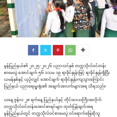
မွန်ပြည်နယ်၏ ၂၀၂၅-၂၀၂၆ ပညာသင်နှစ် တက္ကသိုလ်ဝင်တန်း
စာမေးပွဲ အောင်ချက် ၅၆ ဒသမ ၁၉ ရာခိုင်နှုန်းဖြင့် ရာခိုင်နှုန်းရှိပြီး
ယမန်နှစ်နှင့် ယှဉ်လျှင် အောင်ချက် ရာခိုင်နှုန်းကျသွားကြောင်း
ပြည်နယ် ပညာရေးမှူးရုံး၏ အချက်အလက်များအရ သိရသည်။
ယနေ့ ဇွန်လ ၂၈ ရက်နေ့ ပြည်နယ်နှင့် တိုင်းဒေသကြီးအလိုက်
တက္ကသိုလ်ဝင်တန်းအောင်စာရင်များ ထုတ်ပြန်ချက်အရ
မွန်ပြည်နယ်တွင် တက္ကသိုလ်ဝင်စာမေးပွဲ ဝင်ရောက်ဖြေဆိုသူ