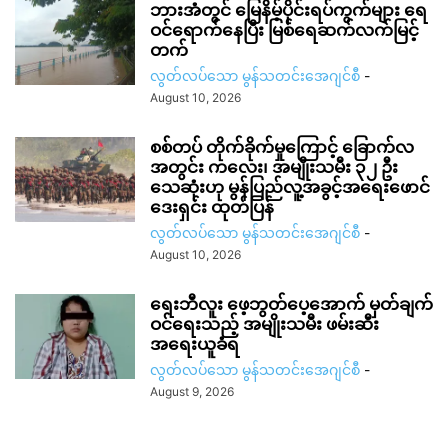
ဘားအံတွင် မြေနိမ့်ပိုင်းရပ်ကွက်များ ရေ
ဝင်ရောက်နေပြီး မြစ်ရေဆက်လက်မြင့်
တက်
လွတ်လပ်သော မွန်သတင်းအေဂျင်စီ
-
August 10, 2026
စစ်တပ် တိုက်ခိုက်မှုကြောင့် ခြောက်လ
အတွင်း ကလေး၊ အမျိုးသမီး ၃၂ ဦး
သေဆုံးဟု မွန်ပြည်လူ့အခွင့်အရေးဖောင်
ဒေးရှင်း ထုတ်ပြန်
လွတ်လပ်သော မွန်သတင်းအေဂျင်စီ
-
August 10, 2026
ရေးဘီလူး ဖေ့ဘွတ်ပေ့အောက် မှတ်ချက်
ဝင်ရေးသည့် အမျိုးသမီး ဖမ်းဆီး
အရေးယူခံရ
လွတ်လပ်သော မွန်သတင်းအေဂျင်စီ
-
August 9, 2026