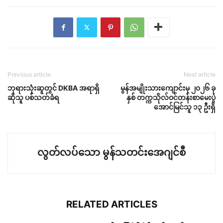
Previous article
Next article
ဘုရားသုံးဆူတွင် DKBA အရာရှိ
မွန်အမျိုးသားကျောင်းမှ ၂၀၂၆ ခု
ဆိုသူ ပစ်သတ်ခံရ
နှစ် တက္ကသိုလ်ဝင်တန်းစာမေးပွဲ
အောင်မြင်သူ ၁၃ ဦးရှိ
လွတ်လပ်သော မွန်သတင်းအေဂျင်စီ
RELATED ARTICLES