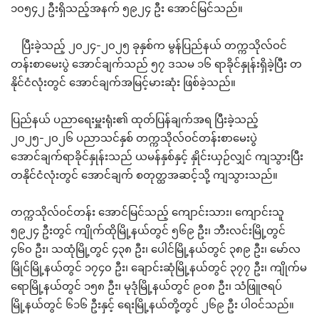
၁၀၅၄၂ ဦးရှိသည့်အနက် ၅၉၂၄ ဦး အောင်မြင်သည်။
ပြီးခဲ့သည့် ၂၀၂၄-၂၀၂၅ ခုနှစ်က မွန်ပြည်နယ် တက္ကသိုလ်ဝင်
တန်းစာမေးပွဲ အောင်ချက်သည် ၅၇ ဒသမ ၁၆ ရာခိုင်နှုန်းရှိခဲ့ပြီး တ
နိုင်ငံလုံးတွင် အောင်ချက်အမြင့်မားဆုံး ဖြစ်ခဲ့သည်။
ပြည်နယ် ပညာရေးမှူးရုံး၏ ထုတ်ပြန်ချက်အရ ပြီးခဲ့သည့်
၂၀၂၅-၂၀၂၆ ပညာသင်နှစ် တက္ကသိုလ်ဝင်တန်းစာမေးပွဲ
အောင်ချက်ရာခိုင်နှုန်းသည် ယမန်နှစ်နှင့် နှိုင်းယှဉ်လျှင် ကျသွားပြီး
တနိုင်ငံလုံးတွင် အောင်ချက် စတုတ္ထအဆင့်သို့ ကျသွားသည်။
တက္ကသိုလ်ဝင်တန်း အောင်မြင်သည့် ကျောင်းသား၊ ကျောင်းသူ
၅၉၂၄ ဦးတွင် ကျိုက်ထိုမြို့နယ်တွင် ၅၆၉ ဦး၊ ဘီးလင်းမြို့တွင်
၄၆၀ ဦး၊ သထုံမြို့တွင် ၄၃၈ ဦး၊ ပေါင်မြို့နယ်တွင် ၃၈၉ ဦး၊ မော်လ
မြိုင်မြို့နယ်တွင် ၁၇၄၀ ဦး၊ ချောင်းဆုံမြို့နယ်တွင် ၃၇၇ ဦး၊ ကျိုက်မ
ရောမြို့နယ်တွင် ၁၅၈ ဦး၊ မုဒုံမြို့နယ်တွင် ၉၀၈ ဦး၊ သံဖြူဇရပ်
မြို့နယ်တွင် ၆၁၆ ဦးနှင့် ရေးမြို့နယ်တို့တွင် ၂၆၉ ဦး ပါဝင်သည်။