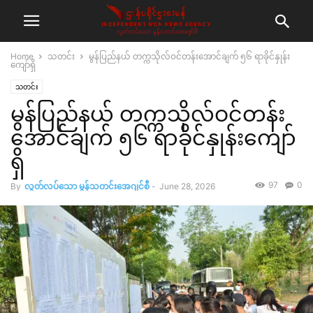
Home
သတင်း
မွန်ပြည်နယ် တက္ကသိုလ်ဝင်တန်းအောင်ချက် ၅၆ ရာခိုင်နှုန်း
ကျော်ရှိ
သတင်း
မွန်ပြည်နယ် တက္ကသိုလ်ဝင်တန်း
အောင်ချက် ၅၆ ရာခိုင်နှုန်းကျော်
ရှိ
97
0
By
လွတ်လပ်သော မွန်သတင်းအေဂျင်စီ
-
June 28, 2026