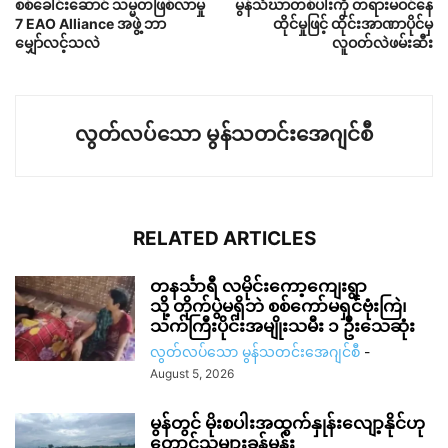
စစ်ခေါင်းဆောင် သမ္မတဖြစ်လာမှု
မွန်သံဃာတစ်ပါးကို တရားမဝင်နေ
7 EAO Alliance အဖွဲ့ ဘာ
ထိုင်မှုဖြင့် ထိုင်းအာဏာပိုင်မှ
မျှော်လင့်သလဲ
လူဝတ်လဲဖမ်းဆီး
လွတ်လပ်သော မွန်သတင်းအေဂျင်စီ
RELATED ARTICLES
တနင်္သာရီ လမိုင်းကော့ကျေးရွာ
သို့ တိုက်ပွဲမရှိဘဲ စစ်ကော်မရှင်ဗုံးကြဲ၊
သက်ကြီးပိုင်းအမျိုးသမီး ၁ ဦးသေဆုံး
လွတ်လပ်သော မွန်သတင်းအေဂျင်စီ
-
August 5, 2026
မွန်တွင် မိုးစပါးအထွက်နှုန်းလျော့နိုင်ဟု
တောင်သူများခန့်မှန်း