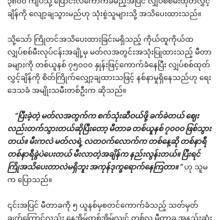
၃၈၀၀ ကျပ်သို့ ပြောင်းလဲကောက်ခံမည့်အပြင် လျှပ်စစ်မီးထုတ်လွှင့်
ချိန်ကို လျော့ချသွားမည်ဟု သုံးစွဲသူများသို့ အသိပေးထားသည်။
သို့သော် ကြိုတင်အသိပေးထားခြင်းမရှိသည့် ကိုယ်ထူကိုယ်ထ
လျှပ်စစ်မီးလုပ်ငန်းအချို့မှ မတ်လအတွင်းအသုံးပြုထားသည့် မီတာ
ခများကို တစ်ယူနစ် ၇၅၀၀၀ နှုန်းဖြင့်ကောက်ခံနေပြီး လျှပ်စစ်ထုတ်
လွှင့်ချိန်ကို စိတ်ကြိုက်လျှော့ချထားသဖြင့် နစ်နာမှုရှိနေသည်ဟု ရေး
ဒေသခံ အမျိုးသမီးတစ်ဦးက ဆိုသည်။
“ပြီးခဲ့တဲ့ မတ်လအတွက်က စက်သုံးဆီဝယ်ဖို့ ခက်ခဲတယ် ဈေး
လည်းတက်သွားတယ်ဆိုပြီးတော့ မီတာခ တစ်ယူနစ် ၇၀၀၀ ဖြစ်သွား
တယ်။ မီးကလဲ မတ်လရဲ့ လတဝက်‌လောက်က တစ်နေ့ဆို တစ်နာရီ
တစ်နာရီခွဲပဲပေးတယ် မီးလာတဲ့အချိန်က နည်းလွန်းတယ်။ ပြီးရင်
ကြိုအသိပေးတာလဲမရှိဘူး အကုန်ဒုက္ခရောက်‌နေကြတာ။ ”
ဟု သူမ
က ပြောသည်။
၎င်းအပြင် မီတာခကို ၅ ယူနစ်မှစတင်ကောက်ခံသည့် သတ်မှတ်
ချက်ကြောင့်လည်း နေအိမ်တစ်အိမ်လျှင် တစ်လ မီတာခ အနည်းဆုံး