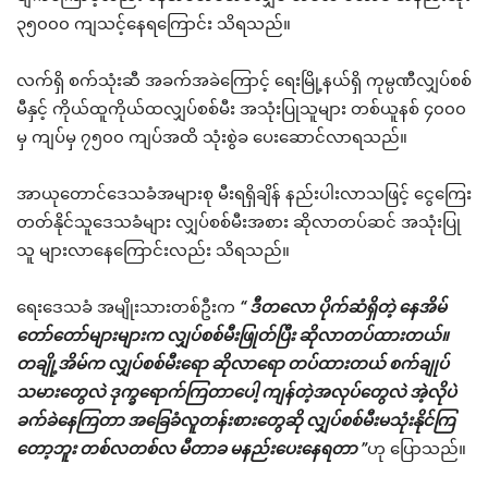
၃၅၀၀၀ ကျသင့်နေရကြောင်း သိရသည်။
လက်ရှိ စက်သုံးဆီ အခက်အခဲကြောင့် ရေးမြို့နယ်ရှိ ကုမ္ပဏီလျှပ်စစ်
မီနှင့် ကိုယ်ထူကိုယ်ထလျှပ်စစ်မီး အသုံးပြုသူများ တစ်ယူနစ် ၄၀၀၀
မှ ကျပ်မှ ၇၅၀၀ ကျပ်အထိ သုံးစွဲခ ပေးဆောင်လာရသည်။
အာယုတောင်ဒေသခံအများစု မီးရရှိချိန် နည်းပါးလာသဖြင့် ငွေကြေး
တတ်နိုင်သူဒေသခံများ လျှပ်စစ်မီးအစား ဆိုလာတပ်ဆင် အသုံးပြု
သူ များလာနေကြောင်းလည်း သိရသည်။
ရေးဒေသခံ အမျိုးသားတစ်ဦးက
“‌ ဒီတလော ပိုက်ဆံရှိတဲ့ နေအိမ်
တော်တော်များများက လျှပ်စစ်မီးဖြုတ်ပြီး ဆိုလာတပ်ထားတယ်။
တချို့အိမ်က လျှပ်စစ်မီးရော ဆိုလာရော တပ်ထားတယ် စက်ချုပ်
သမားတွေလဲ ဒုက္ခရောက်ကြတာပေါ့ ကျန်တဲ့အလုပ်တွေလဲ အဲ့လိုပဲ
ခက်‌ခဲနေကြတာ အခြေခံလူတန်းစားတွေဆို လျှပ်စစ်မီးမသုံးနိုင်ကြ
တော့ဘူး တစ်လတစ်လ မီတာခ မနည်းပေးနေရတာ ”
ဟု ပြောသည်။