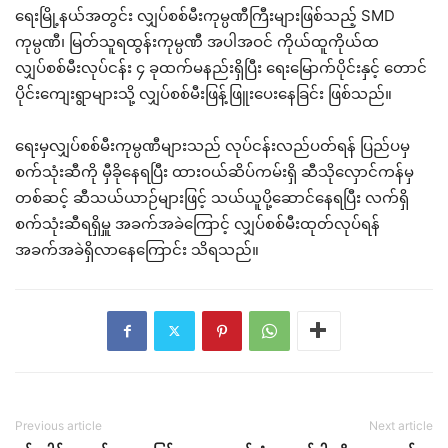
ရေးမြို့နယ်အတွင်း လျှပ်စစ်မီးကုမ္ပဏီကြီးများဖြစ်သည့် SMD
ကုမ္ပဏီ၊ မြတ်သူရထွန်းကုမ္ပဏီ အပါအဝင် ကိုယ်ထူကိုယ်ထ
လျှပ်စစ်မီးလုပ်ငန်း ၄ ခုထက်မနည်းရှိပြီး ရေးမြောက်ပိုင်းနှင့် တောင်
ပိုင်းကျေးရွာများသို့ လျှပ်စစ်မီးဖြန့်ဖြူးပေးနေခြင်း ဖြစ်သည်။
ရေးမှလျှပ်စစ်မီးကုမ္ပဏီများသည် လုပ်ငန်းလည်ပတ်ရန် ပြည်ပမှ
စက်သုံးဆီကို မှီခိုနေရပြီး ထားဝယ်ဆိပ်ကမ်းရှိ ဆီသိုလှောင်ကန်မှ
တစ်ဆင့် ဆီသယ်ယာဉ်များဖြင့် သယ်ယူပို့ဆောင်နေရပြီး လက်ရှိ
စက်သုံးဆီရရှိမှူ အခက်အခဲကြောင့် လျှပ်စစ်မီးထုတ်လုပ်ရန်
အခက်အခဲရှိလာနေကြောင်း သိရသည်။
Previous article
Next article