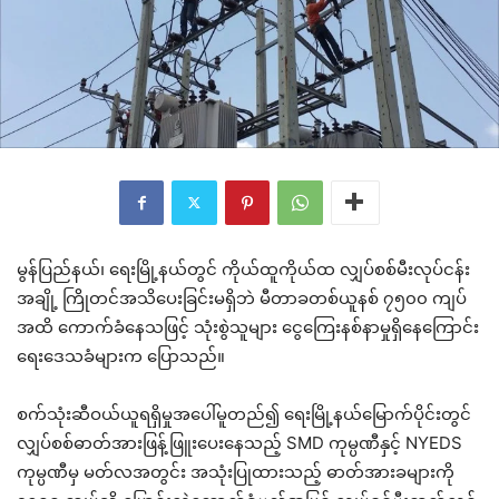
မွန်ပြည်နယ်၊ ရေးမြို့နယ်တွင် ကိုယ်ထူကိုယ်ထ လျှပ်စစ်မီးလုပ်ငန်း
အချို့ ကြိုတင်အသိပေးခြင်းမရှိဘဲ မီတာခတစ်ယူနစ် ၇၅၀၀ ကျပ်
အထိ ကောက်ခံနေသဖြင့် သုံးစွဲသူများ ငွေကြေးနစ်နာမှုရှိနေကြောင်း
ရေးဒေသခံများက ပြောသည်။
စက်သုံးဆီဝယ်ယူရရှိမှုအပေါ်မူတည်၍ ရေးမြို့နယ်မြောက်ပိုင်းတွင်
လျှပ်စစ်ဓာတ်အားဖြန့်ဖြူးပေးနေသည့် SMD ကုမ္ပဏီနှင့် NYEDS
ကုမ္ပဏီမှ မတ်လအတွင်း အသုံးပြုထားသည့် ဓာတ်အားခများကို