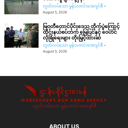
လွတ်လပ်သော မွန်သတင်းအေဂျင်စီ
-
August 5, 2026
မြဝတီတောင်ပိုင်းဒေသ တိုက်ပွဲကြောင့်
ထိုင်းနယ်စပ်ဘက် မြေပြင်နှင့် ဝေဟင်
လုံခြုံရေးများ တိုးမြှင့်ထားဆဲ
လွတ်လပ်သော မွန်သတင်းအေဂျင်စီ
-
August 5, 2026
ABOUT US