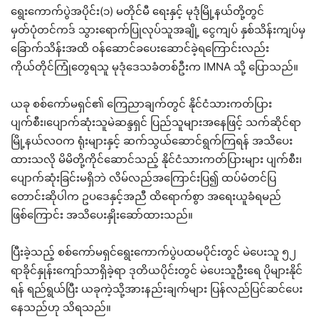
ရွေးကောက်ပွဲအပိုင်း(၁) မတိုင်မီ ရေးနှင့် မုဒုံမြို့နယ်တို့တွင်
မှတ်ပုံတင်ကဒ် သွားရောက်ပြုလုပ်သူအချို့ ငွေကျပ် နှစ်သိန်းကျပ်မှ
ခြောက်သိန်းအထိ ဝန်ဆောင်ခပေးဆောင်ခဲ့ရကြောင်းလည်း
ကိုယ်တိုင်ကြုံတွေရသူ မုဒုံဒေသခံတစ်ဦးက IMNA သို့ ပြောသည်။
ယခု စစ်ကော်မရှင်၏ ကြေညာချက်တွင် နိုင်ငံသားကတ်ပြား
ပျက်စီး၊ပျောက်ဆုံးသူမဲဆန္ဒရှင် ပြည်သူများအနေဖြင့် သက်ဆိုင်ရာ
မြို့နယ်လဝက ရုံးများနှင့် ဆက်သွယ်ဆောင်ရွက်ကြရန် အသိပေး
ထားသလို မိမိတို့ကိုင်ဆောင်သည့် နိုင်ငံသားကတ်ပြားများ ပျက်စီး၊
ပျောက်ဆုံးခြင်းမရှိဘဲ လိမ်လည်အကြောင်းပြ၍ ထပ်မံတင်ပြ
တောင်းဆိုပါက ဥပဒေနှင့်အညီ ထိရောက်စွာ အရေးယူခံရမည်
ဖြစ်ကြောင်း အသိပေးနှိုးဆော်ထားသည်။
ပြီးခဲ့သည့် စစ်ကော်မရှင်ရွေးကောက်ပွဲပထမပိုင်းတွင် မဲပေးသူ ၅၂
ရာခိုင်နှုန်းကျော်သာရှိခဲ့ရာ ဒုတိယပိုင်းတွင် မဲပေးသူဦးရေ ပိုများနိုင်
ရန် ရည်ရွယ်ပြီး ယခုကဲ့သို့အားနည်းချက်များ ပြန်လည်ပြင်ဆင်ပေး
နေသည်ဟု သိရသည်။