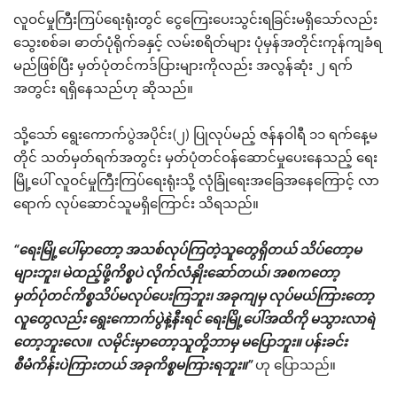
လူဝင်မှုကြီးကြပ်ရေးရုံးတွင် ငွေကြေးပေးသွင်းရခြင်းမရှိသော်လည်း
သွေးစစ်ခ၊ ဓာတ်ပုံရိုက်ခနှင့် လမ်းစရိတ်များ ပုံမှန်အတိုင်းကုန်ကျခံရ
မည်ဖြစ်ပြီး မှတ်ပုံတင်ကဒ်ပြားများကိုလည်း အလွန်ဆုံး ၂ ရက်
အတွင်း ရရှိနေသည်ဟု ဆိုသည်။
သို့သော် ရွေးကောက်ပွဲအပိုင်း(၂) ပြုလုပ်မည့် ဇန်နဝါရီ ၁၁ ရက်နေ့မ
တိုင် သတ်မှတ်ရက်အတွင်း မှတ်ပုံတင်ဝန်ဆောင်မှုပေးနေသည့် ရေး
မြို့ပေါ် လူဝင်မှုကြီးကြပ်ရေးရုံးသို့ လုံခြုံရေးအခြေအနေကြောင့် လာ
ရောက် လုပ်ဆောင်သူမရှိကြောင်း သိရသည်။
“ရေးမြို့ပေါ်မှာတော့ အသစ်လုပ်ကြတဲ့သူတွေရှိတယ် သိပ်တော့မ
များဘူး၊ မဲထည့်ဖို့ကိစ္စပဲ လိုက်လံနှိုးဆော်တယ်၊ အစကတော့
မှတ်ပုံတင်ကိစ္စသိပ်မလုပ်ပေးကြဘူး၊ အခုကျမှ လုပ်မယ်ကြားတော့
လူတွေလည်း ရွေးကောက်ပွဲနဲ့နီးရင် ရေးမြို့ပေါ်အထိကို မသွားလာရဲ
တော့ဘူးလေ။ လမိုင်းမှာတော့သူတို့ဘာမှ မပြောဘူး။ ပန်းခင်း
စီမံကိန်းပဲကြားတယ် အခုကိစ္စမကြားရဘူး။”
ဟု ပြောသည်။