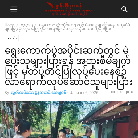
Home
သတင်း
ရွေးကောက်ပွဲအပိုင်းဆက်တွင် မဲပေးသူများပြားရန် အထူးစီမံ
ချက်ဖြင့် မှတ်ပုံတင်ပြုလုပ်ပေးနေစဉ် လာရောက်လုပ်ဆောင်သူများပြား
သတင်း
ရွေးကောက်ပွဲအပိုင်းဆက်တွင် မဲ
ပေးသူများပြားရန် အထူးစီမံချက်
ဖြင့် မှတ်ပုံတင်ပြုလုပ်ပေးနေစဉ်
လာရောက်လုပ်ဆောင်သူများပြား
191
0
By
လွတ်လပ်သော မွန်သတင်းအေဂျင်စီ
-
January 6, 2026