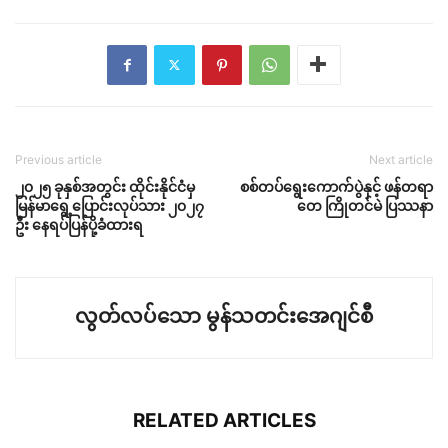
Previous article
Next article
၂၀၂၅ ခုနှစ်အတွင်း ထိုင်းနိုင်ငံမှ
စစ်တပ်ရွေးကောက်ပွဲနှင့် ဖန်တရာ
မြန်မာရွေ့ပြောင်းလုပ်သား ၂၀၂၇
တေ ကြိုတင်မဲ ပြဿနာ
ဦး နေရပ်ပြန်ပို့ခံထားရ
လွတ်လပ်သော မွန်သတင်းအေဂျင်စီ
RELATED ARTICLES