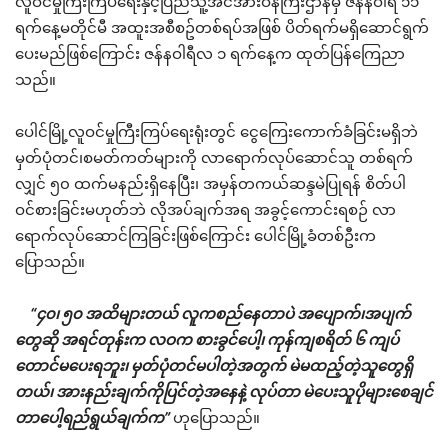
လူဝင်မှုကြီးကြပ်ရေးနှင့်ပြည်သူ့အင်အားဝန်ကြီးဌာနမှ ဇန်နဝါရီ ၁၁
ရက်နေ့မတိုင်မီ အထူးအစီစဥ်တစ်ရပ်အဖြစ် ပိတ်ရက်မရှိဆောင်ရွက်
ပေးမည်ဖြစ်ကြောင်း ဇန်နဝါရီလ ၁ ရက်နေ့က ထုတ်ပြန်ကြေညာ
သည်။
ပေါင်မြို့လူဝင်မှုကြီးကြပ်ရေးရုံးတွင် ငွေကြေးကောက်ခံခြင်းမရှိဘဲ
မှတ်ပုံတင်၊စမတ်ကတ်များကို လာရောက်လုပ်ဆောင်သူ တစ်ရက်
လျှင် ၅၀ ထက်မနည်းရှိနေပြီး၊ အမှန်တကယ်ဆန္ဒမဲပြုရန် စိတ်ပါ
ဝင်စားခြင်းမဟုတ်ဘဲ လိုအပ်ချက်အရ အခွင့်ကောင်းရစဉ် လာ
ရောက်လုပ်ဆောင်ကြခြင်းဖြစ်ကြောင်း ပေါင်မြို့ခံတစ်ဦးက
ပြောသည်။
“၄၀၊ ၅၀ အထိများတယ် လူကစည်နေတာပဲ အပျောက်၊အပျက်
တွေဆို အရင်တုန်းက လဝက စားခွင်ပေါ့၊ ကုန်ကျစရိတ် ၆ ကျပ်
တောင်မပေးရဘူး၊ မှတ်ပုံတင်မပါတဲ့အတွက် မဲမထည့်တဲ့သူတွေရှိ
တယ်၊ အားနည်းချက်ကိုပြင်တဲ့အနေနဲ့ လုပ်တာ မဲပေးသူပိုများစေချင်
တာပေါ့ရည်ရွယ်ချက်က”
ဟုပြောသည်။