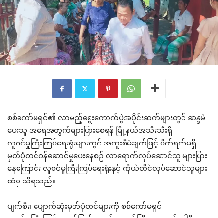
စစ်ကော်မရှင်၏ လာမည့်ရွေးကောက်ပွဲအပိုင်းဆက်များတွင် ဆန္ဒမဲ
ပေးသူ အရေအတွက်များပြားစေရန် မြို့နယ်အသီးသီးရှိ
လူဝင်မှုကြီးကြပ်ရေးရုံးများတွင် အထူးစီမံချက်ဖြင့် ပိတ်ရက်မရှိ
မှတ်ပုံတင်ဝန်ဆောင်မှုပေးနေစဉ် လာရောက်လုပ်ဆောင်သူ များပြား
နေကြောင်း လူဝင်မှုကြီးကြပ်ရေးရုံးနှင့် ကိုယ်တိုင်လုပ်ဆောင်သူများ
ထံမှ သိရသည်။
ပျက်စီး၊ ပျောက်ဆုံးမှတ်ပုံတင်များကို စစ်ကော်မရှင်