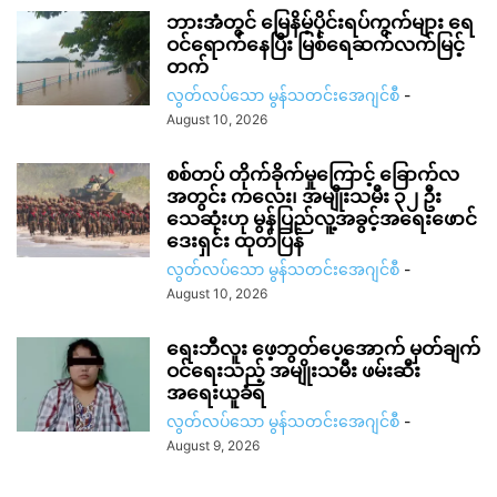
ဘားအံတွင် မြေနိမ့်ပိုင်းရပ်ကွက်များ ရေ
ဝင်ရောက်နေပြီး မြစ်ရေဆက်လက်မြင့်
တက်
လွတ်လပ်သော မွန်သတင်းအေဂျင်စီ
-
August 10, 2026
စစ်တပ် တိုက်ခိုက်မှုကြောင့် ခြောက်လ
အတွင်း ကလေး၊ အမျိုးသမီး ၃၂ ဦး
သေဆုံးဟု မွန်ပြည်လူ့အခွင့်အရေးဖောင်
ဒေးရှင်း ထုတ်ပြန်
လွတ်လပ်သော မွန်သတင်းအေဂျင်စီ
-
August 10, 2026
ရေးဘီလူး ဖေ့ဘွတ်ပေ့အောက် မှတ်ချက်
ဝင်ရေးသည့် အမျိုးသမီး ဖမ်းဆီး
အရေးယူခံရ
လွတ်လပ်သော မွန်သတင်းအေဂျင်စီ
-
August 9, 2026