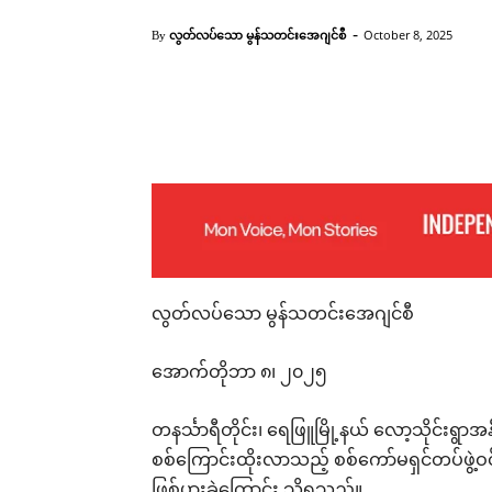
-
လွတ်လပ်သော မွန်သတင်းအေဂျင်စီ
October 8, 2025
By
Facebook
X
Pinterest
လွတ်လပ်သော မွန်သတင်းအေဂျင်စီ
အောက်တိုဘာ ၈၊ ၂၀၂၅
တနင်္သာရီတိုင်း၊ ရေဖြူမြို့နယ် လော့သိုင်းရ
စစ်ကြောင်းထိုးလာသည့် စစ်ကော်မရှင်တပ်ဖွဲ့ဝင်
ဖြစ်ပွားခဲ့ကြောင်း သိရသည်။