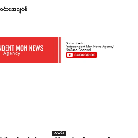
င်းအေဂျင်စီ
သတင်း