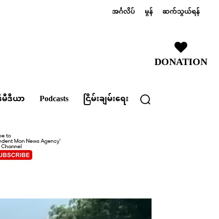
အင်္ဂလိပ်
မွန်
ဆက်သွယ်ရန်
DONATION
ီမီဒီယာ
Podcasts
ငြိမ်းချမ်းရေး