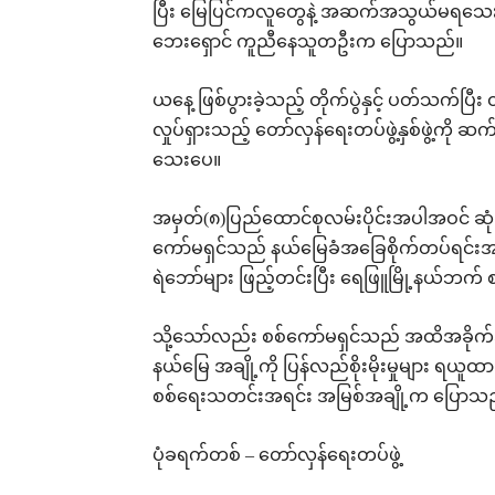
ပြီး မြေပြင်ကလူတွေနဲ့ အဆက်အသွယ်မရသေ
ဘေးရှောင် ကူညီနေသူတဦးက ပြောသည်။
ယနေ့ ဖြစ်ပွားခဲ့သည့် တိုက်ပွဲနှင့် ပတ်သက်ပြီး
လှုပ်ရှားသည့် တော်လှန်ရေးတပ်ဖွဲ့နှစ်ဖွဲ့ကို
သေးပေ။
အမှတ်(၈)ပြည်ထောင်စုလမ်းပိုင်းအပါအဝင် ဆုံ
ကော်မရှင်သည် နယ်မြေခံအခြေစိုက်တပ်ရင်းအသ
ရဲဘော်များ ဖြည့်တင်းပြီး ရေဖြူမြို့နယ်ဘက် စ
သို့သော်လည်း စစ်ကော်မရှင်သည် အထိအခိုက်
နယ်မြေ အချို့ကို ပြန်လည်စိုးမိုးမှုများ ရယူထ
စစ်ရေးသတင်းအရင်း အမြစ်အချို့က ပြောသ
ပုံခရက်တစ် – တော်လှန်ရေးတပ်ဖွဲ့