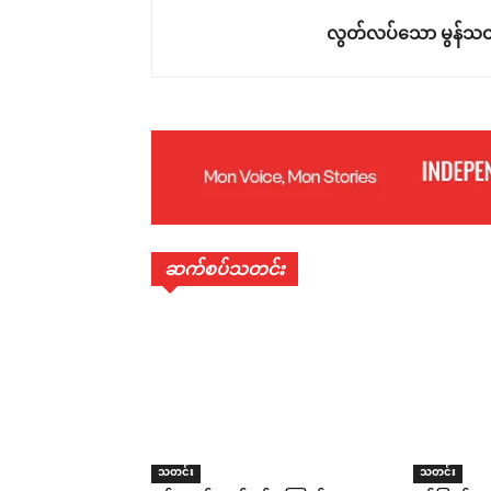
လွတ်လပ်သော မွန်သတ
ဆက်စပ်သတင်း
သတင်း
သတင်း