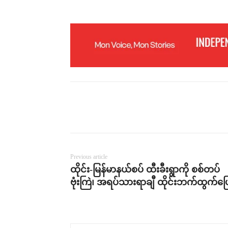
Previous article
ထိုင်း-မြန်မာနယ်စပ် ထီးခီးရွာကို စစ်တပ်
ဗုံးကြဲ၊ အရပ်သားရာချီ ထိုင်းဘက်ထွက်ပြ