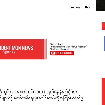
260
0
WhatsApp
ွာအနီးတွင် ယနေ့ စက်တင်ဘာလ ၈ ရက်နေ့ နံနက်ပိုင်းက
များနှင့် တော်လှန်ရေးပူးပေါင်းတပ်တို့အကြား တိုက်ပွဲ