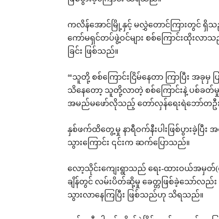
ကလိန်အောင်မြို့နှင့် မလွှဲတောင်ကြားတွင် ရှိသည
ကော်မရှင်တပ်ဖွဲ့ဝင်များ စစ်ကြောင်းထိုးလာသည့်
ခြင်း ဖြစ်သည်။
“သူတို့ စစ်ကြောင်းငြိမ်နေတာ ကြာပြီး အခု
သိနေတော့ သူတို့လာတဲ့ စစ်ကြောင်းနဲ့ ပစ်ခတ်
အမည်မဖော်လိုသည့် တော်လှန်ရေးရဲဘော်တဦ
နှစ်ဖက်ထိတွေ့မှု နာရီဝက်နီးပါးဖြစ်ပွားခဲ့ပြ
သွားကြောင်း ၎င်းက ဆက်ပြောသည်။
လော့သိုင်းကျေးရွာသည် ရေး-ထားဝယ်အမှတ်(၈)ပြ
ချိန်တွင် လမ်းပိတ်ဆို့မှု ခေတ္တဖြစ်ခဲ့သော်လ
သွားလာနေကြပြီး ဖြစ်သည်ဟု သိရသည်။