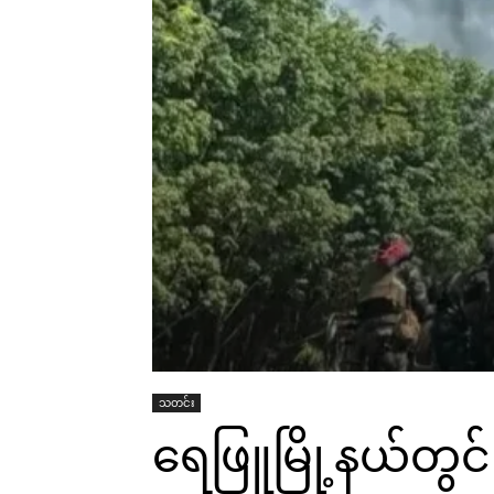
သတင်း
ရေဖြူမြို့နယ်တွင် 