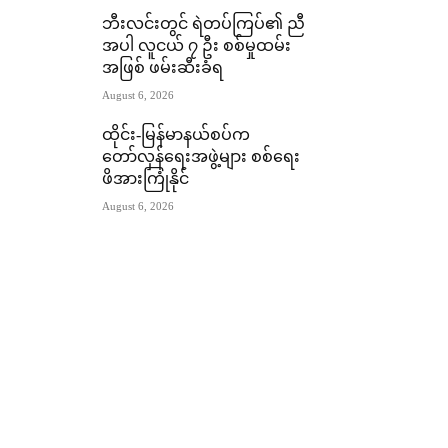
ဘီးလင်းတွင် ရဲတပ်ကြပ်၏ ညီ
အပါ လူငယ် ၇ ဦး စစ်မှုထမ်း
အဖြစ် ဖမ်းဆီးခံရ
August 6, 2026
ထိုင်း-မြန်မာနယ်စပ်က
တော်လှန်ရေးအဖွဲ့များ စစ်ရေး
ဖိအားကြုံနိုင်
August 6, 2026