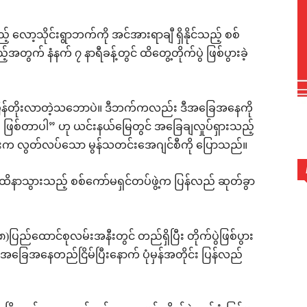
့် လော့သိုင်းရွာဘက်ကို အင်အားရာချီ ရှိနိုင်သည့် စစ်
အတွက် နံနက် ၇ နာရီခန့်တွင် ထိတွေ့တိုက်ပွဲ ဖြစ်ပွားခဲ့
မှ ပြန်တိုးလာတဲ့သဘောပဲ။ ဒီဘက်ကလည်း ဒီအခြေအနေကို
မှု ဖြစ်တာပါ” ဟု ယင်းနယ်မြေတွင် အခြေချလှုပ်ရှားသည့်
းက လွတ်လပ်သော မွန်သတင်းအေဂျင်စီကို ပြောသည်။
ီး အထိနာသွားသည့် စစ်ကော်မရှင်တပ်ဖွဲ့က ပြန်လည် ဆုတ်ခွာ
ည်ထောင်စုလမ်းအနီးတွင် တည်ရှိပြီး တိုက်ပွဲဖြစ်ပွား
ည်း အခြေအနေတည်ငြိမ်ပြီးနောက် ပုံမှန်အတိုင်း ပြန်လည်