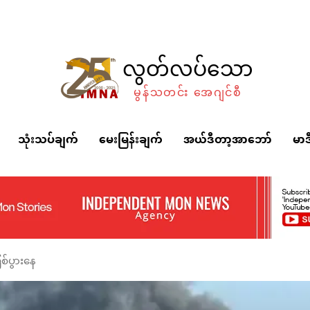
လွတ်လပ်သော
မွန်သတင်း အေဂျင်စီ
သုံးသပ်ချက်
မေးမြန်းချက်
အယ်ဒီတာ့အာဘော်
မာဒ
ြစ်ပွားနေ