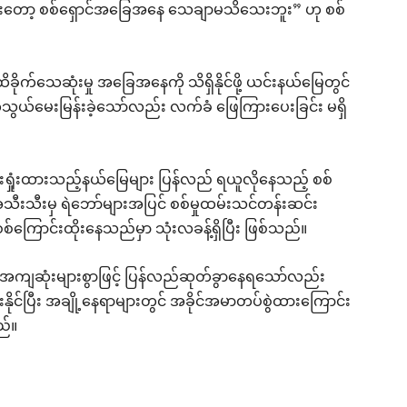
းတော့ စစ်ရှောင်အခြေအနေ သေချာမသိသေးဘူး” ဟု စစ်
 ထိခိုက်သေဆုံးမှု အခြေအနေကို သိရှိနိုင်ဖို့ ယင်းနယ်မြေတွင်
 ဆက်သွယ်မေးမြန်းခဲ့သော်လည်း လက်ခံ ဖြေကြားပေးခြင်း မရှိ
းရှုံးထားသည့်နယ်မြေများ ပြန်လည် ရယူလိုနေသည့် စစ်
ီးသီးမှ ရဲဘော်များအပြင် စစ်မှုထမ်းသင်တန်းဆင်း
စ်ကြောင်းထိုးနေသည်မှာ သုံးလခန့်ရှိပြီး ဖြစ်သည်။
အကျဆုံးများစွာဖြင့် ပြန်လည်ဆုတ်ခွာနေရသော်လည်း
ားနိုင်ပြီး အချို့နေရာများတွင် အခိုင်အမာတပ်စွဲထားကြောင်း
ည်။