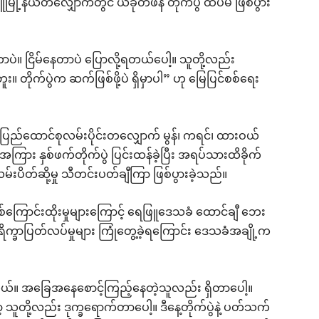
ူမြို့နယ်တလျှောက်တွင် ယခုတဖန် တိုက်ပွဲ ထပ်မံ ဖြစ်ပွား
ဲ။ ငြိမ်နေတာပဲ ပြောလို့ရတယ်ပေါ့။ သူတို့လည်း
ိုက်ပွဲက ဆက်ဖြစ်ဖို့ပဲ ရှိမှာပါ” ဟု မြေပြင်စစ်ရေး
၈)ပြည်ထောင်စုလမ်းပိုင်းတလျှောက် မွန်၊ ကရင်၊ ထားဝယ်
့အကြား နှစ်ဖက်တိုက်ပွဲ ပြင်းထန်ခဲ့ပြီး အရပ်သားထိခိုက်
 လမ်းပိတ်ဆို့မှု သီတင်းပတ်ချီကြာ ဖြစ်ပွားခဲ့သည်။
 စစ်ကြောင်းထိုးမှုများကြောင့် ရေဖြူဒေသခံ ထောင်ချီ ဘေး
်ရိက္ခာပြတ်လပ်မှုများ ကြုံတွေ့ခဲ့ရကြောင်း ဒေသခံအချို့က
တယ်။ အခြေအနေစောင့်ကြည့်နေတဲ့သူလည်း ရှိတာပေါ့။
ို့လည်း ဒုက္ခရောက်တာပေါ့။ ဒီနေ့တိုက်ပွဲနဲ့ ပတ်သက်