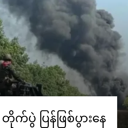
တိုက်ပွဲ ပြန်ဖြစ်ပွားနေ