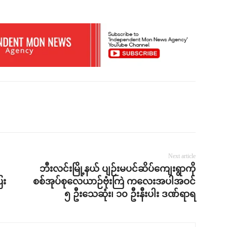
Next article
ဘီးလင်းမြို့နယ် ပျဉ်းမပင်ဆိပ်ကျေးရွာကို
ေး
စစ်အုပ်စုလေယာဉ်ဗုံးကြဲ ကလေးအပါအဝင်
၅ ဦးသေဆုံး၊ ၁၀ ဦးနီးပါး ဒဏ်ရာရ