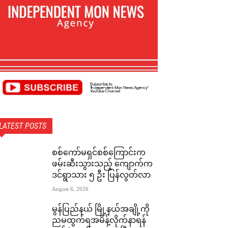
LATEST POSTS
စစ်ကော်မရှင်စစ်ကြောင်းက
ဖမ်းဆီးသွားသည့် ကျောက်က
ဒင်ရွာသား ၅ ဦး ပြန်လွတ်လာ
August 6, 2026
မွန်ပြည်နယ် မြို့နယ်အချို့ကို
ညမထွက်ရအမိန့်လိုက်နာရန်