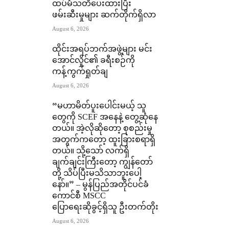
ထပ်မံသတိပေးထားပြီး
ဖမ်းဆီးမှုများ ဆက်တိုက်ရှိလာ
August 6, 2026
ထိုင်းအရပ်ဘက်အဖွဲ့များ မင်း
အောင်လှိုင်၏ ခရီးစဉ်ကို
ကန့်ကွက်ရှုတ်ချ
August 6, 2026
“မဟာမိတ်ပူးပေါင်းမယ့် သူ
တွေကို SCEF အနေနဲ့ တွေ့ဆုံနေ
တယ်။ အဲ့လိုဆိုတော့ စုစည်းမှု
အတွက်ကတော့ ထူးခြားစရာရှိ
တယ်။ သို့သော် လက်ရှိ
ချက်ချင်းကြီးတော့ ကျွန်တော်
တို့ သိပ်ပြီးမသိသာဘူးပေါ့
နော်။” – မွန်ပြည်အတိုင်ပင်ခံ
ကောင်စီ MSCC
ပြောရေးဆိုခွင့်ရှိသူ ဦးတက်တိုး
August 6, 2026