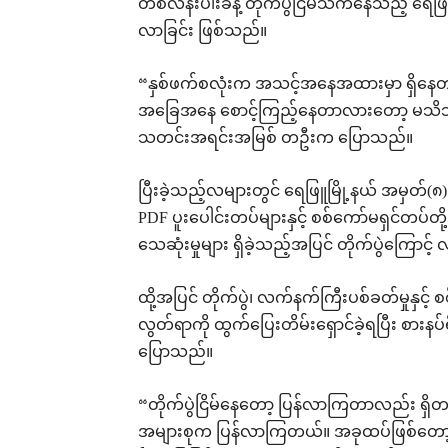
တစ်လနီးပါးခန့် တိုက်ပွဲငြိမ်သက်နေသည့် ရေဖြ
လာခြင်း ဖြစ်သည်။
“နှစ်ဖက်စလုံးက အသင့်အနေအထားမှာ ရှိနေတာပ
အခြေအနေ စောင့်ကြည့်နေတာလားတော့ မသိဘူး။ တ
သတင်းအရင်းအမြစ် တဦးက ပြောသည်။
ပြီးခဲ့သည့်လများတွင် ရေဖြူမြို့နယ် အမှတ်(
PDF ပူးပေါင်းတပ်များနှင့် စစ်ကော်မရှင်တပ်တို
သေဆုံးမှုများ ရှိခဲ့သည့်အပြင် တိုက်ပွဲကြောင့်
ထို့အပြင် တိုက်ပွဲ၊ လက်နက်ကြီးပစ်ခတ်မှုနှင့်
လွတ်ရာကို ထွက်ပြေးတိမ်းရှောင်ခဲ့ရပြီး စားနပ
ပြောသည်။
“တိုက်ပွဲငြိမ်နေတော့ ပြန်လာကြတာလည်း ရှိ
အများစုက ပြန်လာကြတယ်။ အခုထပ်ဖြစ်တော့ သူတ