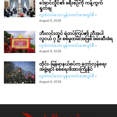
အောင်လှိုင်၏ ခရီးစဉ်ကို ကန့်ကွက်
ရှုတ်ချ
လွတ်လပ်သော မွန်သတင်းအေဂျင်စီ
-
August 6, 2026
ဘီးလင်းတွင် ရဲတပ်ကြပ်၏ ညီအပါ
လူငယ် ၇ ဦး စစ်မှုထမ်းအဖြစ် ဖမ်းဆီးခံရ
လွတ်လပ်သော မွန်သတင်းအေဂျင်စီ
-
August 6, 2026
ထိုင်း-မြန်မာနယ်စပ်က တော်လှန်ရေး
အဖွဲ့များ စစ်ရေးဖိအားကြုံနိုင်
လွတ်လပ်သော မွန်သတင်းအေဂျင်စီ
-
August 6, 2026