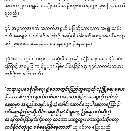
အသက် ၂၀ အရွယ် အမျိုးသမီးတဦးတို့၏ အမှုများဖြစ်ကြောင်း သိ
ရသည်။
၎င်းအမှုတွေအနက် အသက်အရွယ် မပြည့်သေးသော အမျိုးသမီး
ငယ်အမှုများ ပါဝင်ခြင်းကြောင့် အဆိုပါ ပြစ်ဒဏ်ပေးမှုအပေါ် လျော့
ပေါ့ပြစ်ဒဏ်ပေးသည်ဟု ဝေဖန်မှုများ ရှိနေသည်။
ရခိုင်ဒေသတွင်း တရားဥပဒေစိုးမိုးရေး နှင့် လုံခြုံရေး မပေးနိုင်ခြင်း
ကြောင့် အဓမ္မပြုကျင့်မှုများ ဖြစ်ပေါ်နေခြင်းဟု ရခိုင်သတင်းသမား
တစ်ဦးက ‌ပြောသည်။
“တရားဥပဒေစိုးမိုးရေး နဲ့ ဒေသတွင်းပြည်သူတွေကို လုံခြုံရေး မပေး
နိုင်တာကြောင့်၊ နောက်တစ်ခုက အာဏာမြှောက်စားမှုကို လုပ်တဲ့
နေရာမှာ အရည်အချင်းမရှိတဲ့ ခေါင်းဆောင်တွေပါနေတာကြောင့်၊
စစ်ရေးကြောင့်ဆိုတိုင်း အခုလို မုဒိမ်းမှုတွေ ဖြစ်ရတယ်ဆိုတဲ့
အကြောင်းပြချက်ကိုတော့ သဘောမတွေ့ဘူး။ ဘာလို့လဲဆိုတော့
တစ်နိုင်ငံလုံးမှာ စစ်ရေးဖြစ်နေတာဘဲ”
ဟု ၎င်းက ပြောသည်။