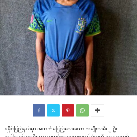
ရခိုင်ပြည်နယ်မှာ အသက်မပြည့်သေးသော အမျိုးသမီး ၂ ဦး
အပါအဝင် ၁၁ ဦးအား အတင်းအဓမ္မကျူးလွန်ခဲ့သူကို အာရက္ခတပ်