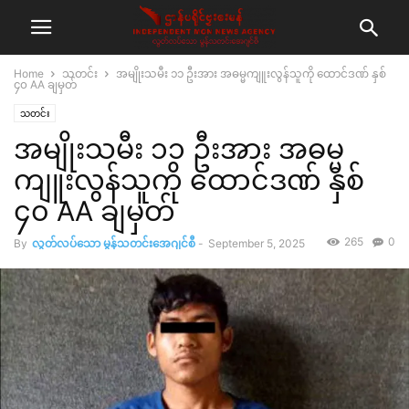
Home
သတင်း
အမျိုးသမီး ၁၁ ဦးအား အဓမ္မကျူးလွန်သူကို ထောင်ဒဏ် နှစ်
၄၀ AA ချမှတ်
သတင်း
အမျိုးသမီး ၁၁ ဦးအား အဓမ္မ
ကျူးလွန်သူကို ထောင်ဒဏ် နှစ်
၄၀ AA ချမှတ်
265
0
By
လွတ်လပ်သော မွန်သတင်းအေဂျင်စီ
-
September 5, 2025