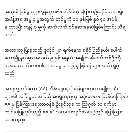
အဆိုပါ ပြစ်မှုကျူးလွန်သူ ဇော်ဇော်နိုင်ကို မြောက်ဦးခရိုင်တရားရုံး
အမိန့်အရ အမှု ၄ မှုအတွက် တစ်မှုကို ၁၀ နှစ်ဖြစ် နှစ် ၄၀ အမိန့်
ချထားပြီး ကျန် ၇ မှုကို ဆက်လက် စစ်ဆေးနေဆဲဖြစ်ကြောင်း သိရ
သည်။
အလားတူ ပြီးခဲ့သည့် ဇူလိုင် ၂၈ ရက်နေ့က ရခိုင်ပြည်နယ်၊ ပေါက်
တောမြို့နယ်မှာ အသက် ၉ နှစ်အရွယ် အမျိုးသမီးငယ်တစ်ဦးကို
ဘုန်းတော်ကြီးတစ်ပါးက အဓမ္မပြုကျင့်မှု ဖြစ်စဉ်များလည်း ရှိခဲ့
သည်။
အာရက္ခတပ်တော် (AA) ထိန်းချုပ်နယ်မြေများတွင် အမျိုးသမီး
များ၏ လုံခြုံမှုမှာ အပြည့်အဝရှိသည်ဟု အခိုင်အမာပြောနိုင်ကြောင်း
AA မှ ပြန်ကြားရေးတာဝန်ခံ ဦးခိုင်သုခ က ဩဂုတ် ၁၁ ရက်မှာ
ကျင်းပပြုလုပ်သည့် AA ၏ သတင်းစာရှင်းလင်းပွဲတွင် ပြောကြား
ထားသည်။