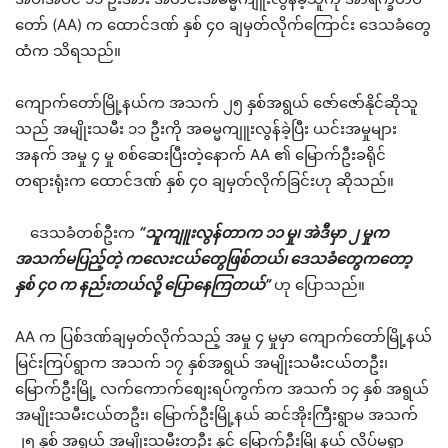
တော် (AA) က ထောင်ဒဏ် နှစ် ၄၀ ချမှတ်လိုက်ကြောင်း ဒေသခံတွေ
ထံက သိရသည်။
ကျောက်တော်မြို့နယ်က အသက် ၂၅ နှစ်အရွယ် ဇော်ဇော်နိုင်ဆိုသူ
သည် အမျိုးသမီး ၁၁ ဦးကို အဓမ္မကျူးလွန်ခဲ့ပြီး ယင်းအမှုများ
အနက် အမှု ၄ မှု စစ်ဆေးပြီးတဲ့နောက် AA ၏ မြောက်ဦးခရိုင်
တရားရုံးက ထောင်ဒဏ် နှစ် ၄၀ ချမှတ်လိုက်ခြင်းဟု ဆိုသည်။
ဒေသခံတစ်ဦးက
“သူကျူးလွန်တာက ၁၁ မှု၊ အဲဒီမှာ ၂ မှုက
အသက်မပြည့်တဲ့ ကလေးငယ်တွေဖြစ်တယ်၊ ဒေသခံတွေကတော့
နှစ် ၄၀ က နည်းတယ်လို့ ပြောနေကြတယ်”
ဟု ပြောသည်။
AA က ပြစ်ဒဏ်ချမှတ်လိုက်သည့် အမှု ၄ မှုမှာ ကျောက်တော်မြို့နယ်
မြင်းကြပ်ရွာက အသက် ၁၇ နှစ်အရွယ် အမျိုးသမီးငယ်တဦး၊
မြောက်ဦးမြို့ လက်ကောက်စျေးရပ်ကွက်က အသက် ၁၄ နှစ် အရွယ်
အမျိုးသမီးငယ်တဦး၊ မြောက်ဦးမြို့နယ် ဆင်အိုးကြီးရွာမ အသက်
၂၅ နှစ် အရွယ် အမျိုးသမီးတဦး နှင့် မြောက်ဦးမြို့နယ် လိပ်မရွာ