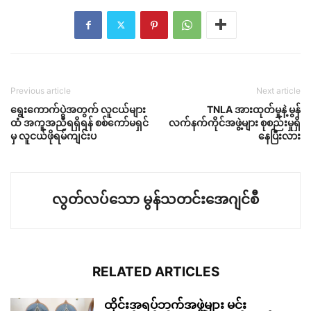
Previous article
Next article
ရွေးကောက်ပွဲအတွက် လူငယ်များ
TNLA အားထုတ်မှုနဲ့ မွန်
ထံ အကူအညီရရှိရန် စစ်ကော်မရှင်
လက်နက်ကိုင်အဖွဲ့များ စုစည်းမှုရှိ
မှ လူငယ်ဖိုရမ်ကျင်းပ
နေပြီးလား
လွတ်လပ်သော မွန်သတင်းအေဂျင်စီ
RELATED ARTICLES
ထိုင်းအရပ်ဘက်အဖွဲ့များ မင်း