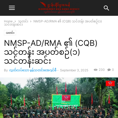
Home
သတင်း
NMSP-AD/RMA ၏ (CQB) သင်တန်း အပတ်စဉ်(၁)
သင်တန်းဆင်း
သတင်း
NMSP-AD/RMA ၏ (CQB)
သင်တန်း အပတ်စဉ်(၁)
သင်တန်းဆင်း
230
0
By
လွတ်လပ်သော မွန်သတင်းအေဂျင်စီ
-
September 3, 2025