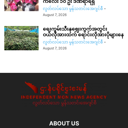
ကလေး ၁၀ ဦး ဒဏ်ရာရရှိ
လွတ်လပ်သော မွန်သတင်းအေဂျင်စီ
-
August 7, 2026
ရေးကွမ်းသီးနုဈေးကွက်အတွင်း
ဝယ်လိုအားထက် ရောင်းလိုအားပိုများနေ
လွတ်လပ်သော မွန်သတင်းအေဂျင်စီ
-
August 7, 2026
ABOUT US