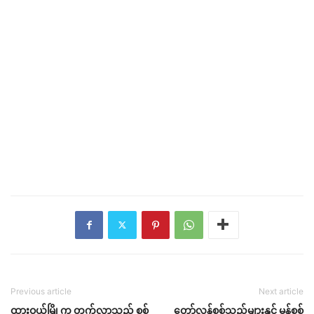
Previous article
Next article
ထားဝယ်မြို့က တက်လာသည့် စစ်
တော်လှန်စစ်သည်များနှင့် မွန်စစ်