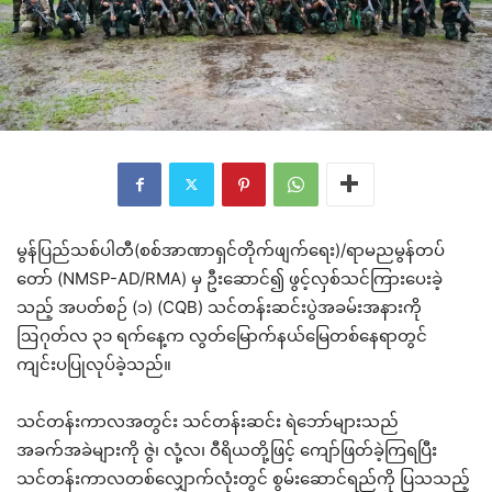
မွန်ပြည်သစ်ပါတီ(စစ်အာဏာရှင်တိုက်ဖျက်ရေး)/ရာမညမွန်တပ်
တော် (NMSP-AD/RMA) မှ ဦးဆောင်၍ ဖွင့်လှစ်သင်ကြားပေးခဲ့
သည့် အပတ်စဉ် (၁) (CQB) သင်တန်းဆင်းပွဲအခမ်းအနားကို
ဩဂုတ်လ ၃၁ ရက်နေ့က လွတ်မြောက်နယ်မြေတစ်နေရာတွင်
ကျင်းပပြုလုပ်ခဲ့သည်။
သင်တန်းကာလအတွင်း သင်တန်းဆင်း ရဲဘော်များသည်
အခက်အခဲများကို ဇွဲ၊ လုံ့လ၊ ဝီရိယတို့ဖြင့် ကျော်ဖြတ်ခဲ့ကြရပြီး
သင်တန်းကာလတစ်‌လျှောက်လုံးတွင် စွမ်းဆောင်ရည်ကို ပြသသည့်