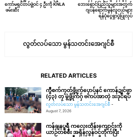
ကော်မရှင်တပ်ဖွဲ့ဝင် ၄ ဦးကို KNLA
ဘေးရှောင်ပြည်သူများအတွက်
ဖမ်းဆီး
ဂျပန်ရောက်မွန်လူငယ်များ
ရန်ပုံငွေရှာပွဲပြုလုပ်
လွတ်လပ်သော မွန်သတင်းအေဂျင်စီ
RELATED ARTICLES
ကွဳစက်ကၠတ်ဖ္ဍိုက်ပၠောပ်နင် ကောန်ဍုင်ဗၟာ
(၄၃) တၠ မွဲဖ္ဍိုက်ဂှ် ဗကပ်အာတုဲ ဒးဒုင်ရပ်
လွတ်လပ်သော မွန်သတင်းအေဂျင်စီ
-
August 7, 2026
ကန်ချနပူရီ ကလေးထိန်းကျောင်းကို
ယာဉ်တစ်စီး အရှိန်လွန်ဝင်တိုက်ပြီး