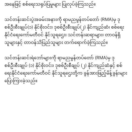
အနေဖြင့် စစ်ရေးသရုပ်ပြမှုများ ပြုလုပ်ခဲ့ကြသည်။
သင်တန်းဆင်းပွဲအခမ်းအနားကို ရာမညမွန်တပ်တော် (RMA)မှ ဒု
စစ်ဦးစီးချုပ်(၁) နိုင်စိုးဝင်း၊ ဒုစစ်ဦးစီးချုပ်(၂) နိုင်ကျည်ဆံ၊ စစ်ရေး
နိုင်ငံရေးကော်မတီဝင် နိုင်သူရဌေး၊ သင်တန်းဆရာများ၊ တာဝန်ရှိ
သူများနှင့် တာဝန်သိပြည်သူများ တက်ရောက်ခဲ့ကြသည်။
သင်တန်းဆင်းရဲဘော်များကို ရာမညမွန်တပ်တော် (RMA)မှ ဒု
စစ်ဦးစီးချုပ် (၁) နိုင်စိုးဝင်း၊ ဒုစစ်ဦးစီချုပ် (၂) နိုင်ကျည်ဆံနှင့် စစ်
ရေးနိုင်ငံရေးကော်မတီဝင် နိုင်သူရဌေးတို့က ခွန်အားဖြည့်မိန့်ခွန်းများ
ပြောကြားခဲ့သည်။