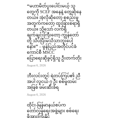
“မဟာမိတ်ပူးပေါင်းမယ့် သူ
တွေကို SCEF အနေနဲ့ တွေ့ဆုံနေ
တယ်။ အဲ့လိုဆိုတော့ စုစည်းမှု
အတွက်ကတော့ ထူးခြားစရာရှိ
တယ်။ သို့သော် လက်ရှိ
ချက်ချင်းကြီးတော့ ကျွန်တော်
တို့ သိပ်ပြီးမသိသာဘူးပေါ့
နော်။” – မွန်ပြည်အတိုင်ပင်ခံ
ကောင်စီ MSCC
ပြောရေးဆိုခွင့်ရှိသူ ဦးတက်တိုး
August 6, 2026
ဘီးလင်းတွင် ရဲတပ်ကြပ်၏ ညီ
အပါ လူငယ် ၇ ဦး စစ်မှုထမ်း
အဖြစ် ဖမ်းဆီးခံရ
August 6, 2026
ထိုင်း-မြန်မာနယ်စပ်က
တော်လှန်ရေးအဖွဲ့များ စစ်ရေး
ဖိအားကြုံနိုင်