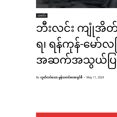
သတင်း
ဘီးလင်း ကျုံအိတ်တ
ရ၊ ရန်ကုန်-မော်လ
အဆက်အသွယ်ပြ
-
လွတ်လပ်သော မွန်သတင်းအေဂျင်စီ
May 11, 2024
By
Facebook
X
Pinterest