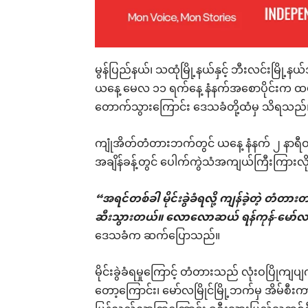
မွန်ပြည်နယ်၊ သထုံမြို့နယ်နှင့် ဘီးလင်းမြို့
ယနေ့ မေလ ၁၁ ရက်နေ့ နံနက်အစောပိုင်းက ထပ်မံ
တောက်သွားကြောင်း ဒေသခံတို့ထံမှ သိရသည်
ကျုံအိတ်တံတားဘက်တွင် ယနေ့ နံနက် ၂ နာရီဝန်
အချိန်ခန့်တွင် ပေါက်ကွဲသံအကျယ်ကြီးကြာ
“အရင်တစ်ခါ မိုင်းခွဲခံရလို့ ကျန်ခဲ့တဲ့ တ
ဆီးသွားတယ်။ လောလောဆယ် ရန်ကုန်-မော်လ
ဒေသခံက ဆက်ပြောသည်။
မိုင်းခွဲခံရမှုကြောင့် တံတားသည် လုံးဝပြို
တော့ကြောင်း၊ မော်လမြိုင်မြို့ဘက်မှ အိမ်စီးက