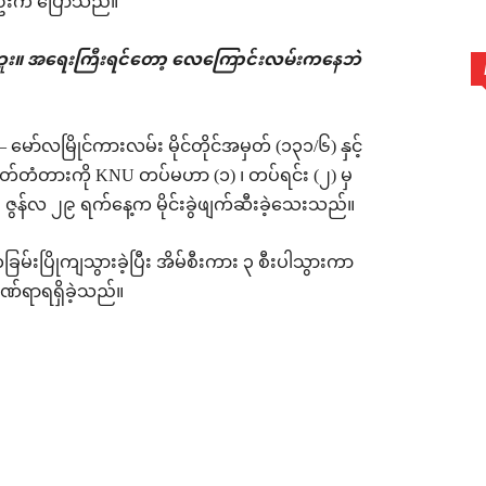
စ်ဦးက ပြောသည်။
း။ အရေးကြီးရင်တော့ လေကြောင်းလမ်းကနေဘဲ
– မော်လမြိုင်ကားလမ်း မိုင်တိုင်အမှတ် (၁၃၁/၆) နှင့်
ိတ်တံတားကို KNU တပ်မဟာ (၁) ၊ တပ်ရင်း (၂) မှ
ှစ် ဇွန်လ ၂၉ ရက်နေ့က မိုင်းခွဲဖျက်ဆီးခဲ့သေးသည်။
်းပြိုကျသွားခဲ့ပြီး အိမ်စီးကား ၃ စီးပါသွားကာ
ဒဏ်ရာရရှိခဲ့သည်။