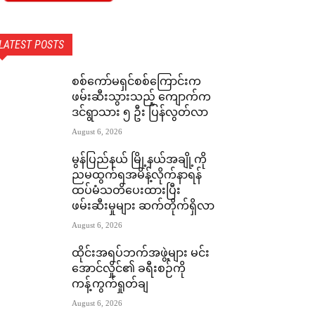
LATEST POSTS
စစ်ကော်မရှင်စစ်ကြောင်းက
ဖမ်းဆီးသွားသည့် ကျောက်က
ဒင်ရွာသား ၅ ဦး ပြန်လွတ်လာ
August 6, 2026
မွန်ပြည်နယ် မြို့နယ်အချို့ကို
ညမထွက်ရအမိန့်လိုက်နာရန်
ထပ်မံသတိပေးထားပြီး
ဖမ်းဆီးမှုများ ဆက်တိုက်ရှိလာ
August 6, 2026
ထိုင်းအရပ်ဘက်အဖွဲ့များ မင်း
အောင်လှိုင်၏ ခရီးစဉ်ကို
ကန့်ကွက်ရှုတ်ချ
August 6, 2026