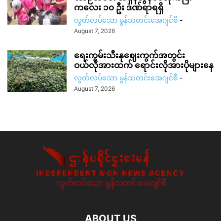
ကလေး ၁၀ ဦး ဒဏ်ရာရရှိ
လွတ်လပ်သော မွန်သတင်းအေဂျင်စီ
-
August 7, 2026
ရေးကွမ်းသီးနုဈေးကွက်အတွင်း
ဝယ်လိုအားထက် ရောင်းလိုအားပိုများနေ
လွတ်လပ်သော မွန်သတင်းအေဂျင်စီ
-
August 7, 2026
ABOUT US