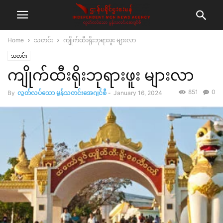
Home
သတင်း
ကျိုက်ထီးရိုးဘုရားဖူး များလာ
သတင်း
ကျိုက်ထီးရိုးဘုရားဖူး များလာ
851
0
By
လွတ်လပ်သော မွန်သတင်းအေဂျင်စီ
-
January 16, 2024