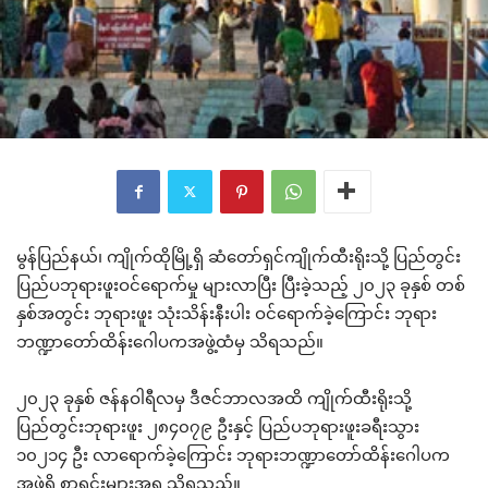
မွန်ပြည်နယ်၊ ကျိုက်ထိုမြို့ရှိ ဆံတော်ရှင်ကျိုက်ထီးရိုးသို့ ပြည်တွင်း
ပြည်ပဘုရားဖူးဝင်ရောက်မှု များလာပြီး ပြီးခဲ့သည့် ၂၀၂၃ ခုနှစ် တစ်
နှစ်အတွင်း ဘုရားဖူး သုံးသိန်းနီးပါး ဝင်ရောက်ခဲ့ကြောင်း ဘုရား
ဘဏ္ဍာတော်ထိန်းဂေါပကအဖွဲ့ထံမှ သိရသည်။
၂၀၂၃ ခုနှစ် ဇန်နဝါရီလမှ ဒီဇင်ဘာလအထိ ကျိုက်ထီးရိုးသို့
ပြည်တွင်းဘုရားဖူး ၂၈၄၀၇၉ ဦးနှင့် ပြည်ပဘုရားဖူးခရီးသွား
၁၀၂၁၄ ဦး လာရောက်ခဲ့ကြောင်း ဘုရားဘဏ္ဍာတော်ထိန်းဂေါပက
အဖွဲ့ရှိ စာရင်းများအရ သိရသည်။