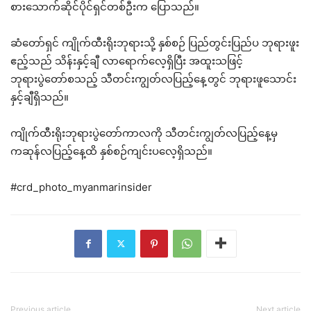
စားသောက်ဆိုင်ပိုင်ရှင်တစ်ဦးက ပြောသည်။
ဆံတော်ရှင် ကျိုက်ထီးရိုးဘုရားသို့ နှစ်စဉ် ပြည်တွင်းပြည်ပ ဘုရားဖူး
ဧည့်သည် သိန်းနှင့်ချီ လာရောက်လေ့ရှိပြီး အထူးသဖြင့်
ဘုရားပွဲတော်စသည့် သီတင်းကျွတ်လပြည့်နေ့တွင် ဘုရားဖူသောင်း
နှင့်ချီရှိသည်။
ကျိုက်ထီးရိုးဘုရားပွဲတော်ကာလကို သီတင်းကျွတ်လပြည့်နေ့မှ
ကဆုန်လပြည့်နေ့ထိ နှစ်စဉ်ကျင်းပလေ့ရှိသည်။
#crd_photo_myanmarinsider
Previous article
Next article