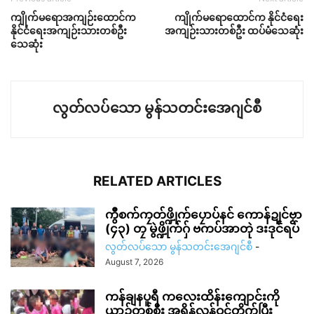
ကျိုက်မရောအကျဉ်းထောင်က
ကျိုက်မရောထောင်က နိုင်ငံရေး
နိုင်ငံရေးအကျဉ်းသားတစ်ဦး
အကျဉ်းသားတစ်ဦး ထပ်မံသေဆုံး
သေဆုံး
လွတ်လပ်သော မွန်သတင်းအေဂျင်စီ
RELATED ARTICLES
ကွဳစက်ကၠတ်ဖ္ဍိုက်ပၠောပ်နင် ကောန်ဍုင်ဗၟာ
(၄၃) တၠ မွဲဖ္ဍိုက်ဂှ် ဗကပ်အာတုဲ ဒးဒုင်ရပ်
လွတ်လပ်သော မွန်သတင်းအေဂျင်စီ
-
August 7, 2026
ကန်ချနပူရီ ကလေးထိန်းကျောင်းကို
ယာဉ်တစ်စီး အရှိန်လွန်ဝင်တိုက်ပြီး