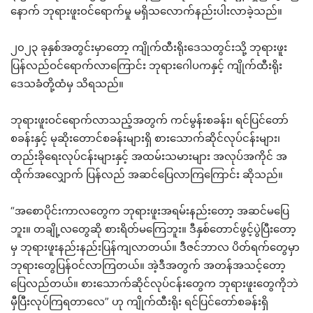
နောက် ဘုရားဖူးဝင်ရောက်မှု မရှိသလောက်နည်းပါးလာခဲ့သည်။
၂၀၂၃ ခုနှစ်အတွင်းမှာတော့ ကျိုက်ထီးရိုးဒေသတွင်းသို့ ဘုရားဖူး
ပြန်လည်ဝင်ရောက်လာကြောင်း ဘုရားဂေါပကနှင့် ကျိုက်ထီးရိုး
ဒေသခံတို့ထံမှ သိရသည်။
ဘုရားဖူးဝင်ရောက်လာသည့်အတွက် ကင်မွန်းစခန်း၊ ရင်ပြင်တော်
စခန်းနှင့် မုဆိုးတောင်စခန်းများရှိ စားသောက်ဆိုင်လုပ်ငန်းများ၊
တည်းခိုရေးလုပ်ငန်းများနှင့် အထမ်းသမားများ အလုပ်အကိုင် အ
ထိုက်အလျှောက် ပြန်လည် အဆင်ပြေလာကြကြောင်း ဆိုသည်။
“အစောပိုင်းကာလတွေက ဘုရားဖူးအရမ်းနည်းတော့ အဆင်မပြေ
ဘူး။ တချို့လတွေဆို စားရိတ်မကြေဘူး။ ဒီနှစ်တောင်ဖွင့်ပွဲပြီးတော့
မှ ဘုရားဖူးနည်းနည်းပြန်ကျလာတယ်။ ဒီဇင်ဘာလ ပိတ်ရက်တွေမှာ
ဘုရားတွေပြန်ဝင်လာကြတယ်။ အဲ့ဒီအတွက် အတန်အသင့်တော့
ပြေလည်တယ်။ စားသောက်ဆိုင်လုပ်ငန်းတွေက ဘုရားဖူးတွေကိုဘဲ
မှီပြီးလုပ်ကြရတာလေ” ဟု ကျိုက်ထီးရိုး ရင်ပြင်တော်စခန်းရှိ