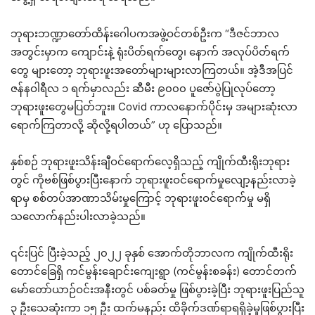
ဘုရားဘဏ္ဍာတော်ထိန်းဂေါပကအဖွဲ့ဝင်တစ်ဦးက “ဒီဇင်ဘာလ
အတွင်းမှာက ကျောင်းနဲ့ ရုံးပိတ်ရက်တွေ၊ နောက် အလုပ်ပိတ်ရက်
တွေ များတော့ ဘုရားဖူးအတော်များများလာကြတယ်။ အဲ့ဒီအပြင်
ဇန်နဝါရီလ ၁ ရက်မှာလည်း ဆီမီး ၉၀၀၀ ပူဇော်ပွဲပြုလုပ်တော့
ဘုရားဖူးတွေမပြတ်ဘူး။ Covid ကာလနောက်ပိုင်းမှ အများဆုံးလာ
ရောက်ကြတာလို့ ဆိုလို့ရပါတယ်” ဟု ပြောသည်။
နှစ်စဉ် ဘုရားဖူးသိန်းချီဝင်ရောက်လေ့ရှိသည့် ကျိုက်ထီးရိုးဘုရား
တွင် ကိုဗစ်ဖြစ်ပွားပြီးနောက် ဘုရားဖူးဝင်ရောက်မှုလျော့နည်းလာခဲ့
ရာမှ စစ်တပ်အာဏာသိမ်းမှုကြောင့် ဘုရားဖူးဝင်ရောက်မှု မရှိ
သလောက်နည်းပါးလာခဲ့သည်။
၎င်းပြင် ပြီးခဲ့သည့် ၂၀၂၂ ခုနှစ် အောက်တိုဘာလက ကျိုက်ထီးရိုး
တောင်ခြေရှိ ကင်မွန်းချောင်းကျေးရွာ (ကင်မွန်းစခန်း) တောင်တက်
မော်တော်ယာဉ်ဝင်းအနီးတွင် ပစ်ခတ်မှု ဖြစ်ပွားခဲ့ပြီး ဘုရားဖူးပြည်သူ
၃ ဦးသေဆုံးကာ ၁၅ ဦး ထက်မနည်း ထိခိုက်ဒဏ်ရာရရှိခဲ့မှုဖြစ်ပွားပြီး