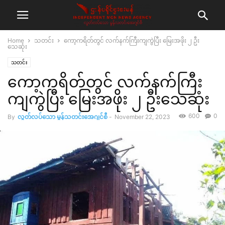
Home
သတင်း
ကော့ကရိတ်တွင် လက်နက်ကြီးကျကွဲပြီး မြေးအဖိုး ၂ ဦး
သေဆုံး
သတင်း
ကော့ကရိတ်တွင် လက်နက်ကြီး
ကျကွဲပြီး မြေးအဖိုး ၂ ဦးသေဆုံး
600
0
By
လွတ်လပ်သော မွန်သတင်းအေဂျင်စီ
-
November 22, 2023