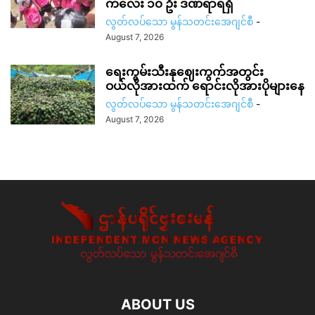
ကလေး ၁၀ ဦး ဒဏ်ရာရရှိ
လွတ်လပ်သော မွန်သတင်းအေဂျင်စီ
-
August 7, 2026
ရေးကွမ်းသီးနုဈေးကွက်အတွင်း
ဝယ်လိုအားထက် ရောင်းလိုအားပိုများနေ
လွတ်လပ်သော မွန်သတင်းအေဂျင်စီ
-
August 7, 2026
ABOUT US