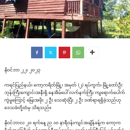
နိုဝင်ဘာ ၂၂၊ ၂၀၂၃
ကရင်ပြည်နယ်၊ ကော့ကရိတ်မြို့၊ အမှတ် (၂) ရပ်ကွက်၊ မြို့တော်ဦး
ဘုန်းကြီးကျောင်းအနီးရှိ နေအိမ်ပေါ် လက်နက်ကြီး ကျရောက်ပေါက်
ကွဲမှုကြောင့် မြေးအဖိုး ၂ ဦး သေဆုံးပြီး ၂ ဦး ဒဏ်ရာရရှိခဲ့သည်ဟု
ဒေသခံတို့ထံမှ သိရသည်။
နိုဝင်ဘာလ ၂၀ ရက်နေ့ ည ၁၀ နာရီဝန်းကျင်အချိန်ခန့်က ကော့က