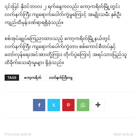
၎င်းပြင် နိုဝင်ဘာလ ၂ ရက်နေ့ကလည်း ကော့ကရိတ်မြို့တွင်း
လက်နက်ကြီး ကျရောက်ပေါက်ကွဲမှုကြောင့် အမျိုးသမီး နှစ်ဦး
ကျည်ထိမှန်ဒဏ်ရာရရှိခဲ့သည်။
စစ်အုပ်ချုပ်ကြေညာထားသည့် ကော့ကရိတ်မြို့နယ်တွင်
လက်နက်ကြီး ကျရောက်ပေါက်ကွဲတာ၊ စစ်ကောင်စီတပ်နှင့်
တော်လှန်ရေးအင်အားတို့ကြား တိုက်ပွဲကြောင့် အရပ်သားပြည်သူ
ထိခိုက်သေဆုံးမှုများ ရှိခဲ့သည်။
TAGS
ကော့ကရိတ်
လက်နက်ကြီးကျ
Previous article
Next article