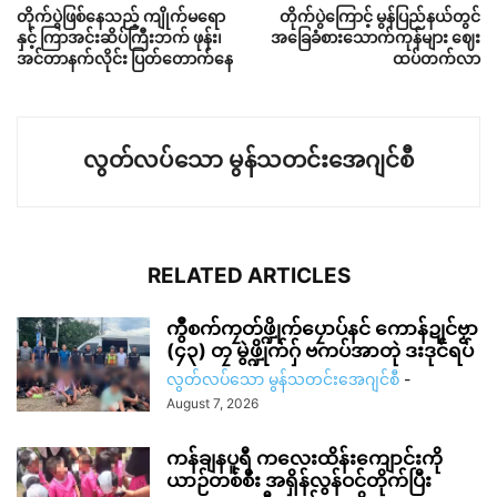
တိုက်ပွဲဖြစ်နေသည့် ကျိုက်မရော
တိုက်ပွဲကြောင့် မွန်ပြည်နယ်တွင်
နှင့် ကြာအင်းဆိပ်ကြီးဘက် ဖုန်း၊
အခြေခံစားသောက်ကုန်များ ဈေး
အင်တာနက်လိုင်း ပြတ်တောက်နေ
ထပ်တက်လာ
လွတ်လပ်သော မွန်သတင်းအေဂျင်စီ
RELATED ARTICLES
ကွဳစက်ကၠတ်ဖ္ဍိုက်ပၠောပ်နင် ကောန်ဍုင်ဗၟာ
(၄၃) တၠ မွဲဖ္ဍိုက်ဂှ် ဗကပ်အာတုဲ ဒးဒုင်ရပ်
လွတ်လပ်သော မွန်သတင်းအေဂျင်စီ
-
August 7, 2026
ကန်ချနပူရီ ကလေးထိန်းကျောင်းကို
ယာဉ်တစ်စီး အရှိန်လွန်ဝင်တိုက်ပြီး