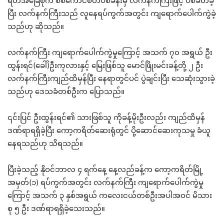
ရိတ်အခြေစိုက် စစ်ကောင်စီတပ်စခန်းမှ လက်နက်ကြီးဖြင့် ပစ်ခတ်ခဲ့
ပြီး လက်နက်ကြီးသည် လူနေရပ်ကွက်အတွင်း ကျရောက်ပေါက်ကွဲခဲ့
သည်ဟု ဆိုသည်။
လက်နက်ကြီး ကျရောက်ပေါက်ကွဲမှုကြောင့် အသက် ၇၀ အရွယ် ဦး
ထွန်းရင်(ခေါ်)ဦးကုလားနှင့် မြေးဖြစ်သူ မောင်ဖြိုးမင်းခန့်တို့ ၂ ဦး
လက်နက်ကြီးကျည်ထိမှန်ပြီး နေရာတွင်ပင် ပွဲချင်းပြီး သေဆုံးသွားခဲ့
သည်ဟု ဒေသခံတစ်ဦးက ပြောသည်။
၎င်းပြင် ဦးထွန်းရင်၏ သားဖြစ်သူ ကိုခန့်မိုးဦးလည်း ကျည်ထိမှန်
ဒဏ်ရာရရှိခဲ့ပြီး ကော့ကရိတ်ဆေးရုံတွင် ပို့ဆောင်ဆေးကုသမှု ခံယူ
နေရသည်ဟု သိရသည်။
ပြီးခဲ့သည့် နိုဝင်ဘာလ ၄ ရက်နေ့ နေ့လည်ခန့်က ကော့ကရိတ်မြို့
အမှတ်(၁) ရပ်ကွက်အတွင်း လက်နက်ကြီး ကျရောက်ပေါက်ကွဲမှု
ကြောင့် အသက် ၃ နှစ်အရွယ် ကလေးငယ်တစ်ဦးအပါအဝင် မိသား
စု ၅ ဦး ဒဏ်ရာရရှိခဲ့သေးသည်။