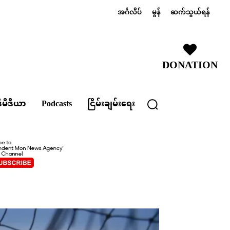
အင်္ဂလိပ်
မွန်
ဆက်သွယ်ရန်
DONATION
ီမီဒီယာ
Podcasts
ငြိမ်းချမ်းရေး