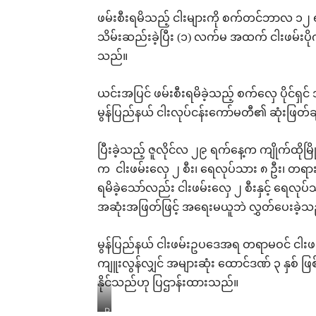
ဖမ်းစီးရမိသည့် ငါးများကို စက်တင်ဘာလ ၁၂ 
သိမ်းဆည်းခဲ့ပြီး (၁) လက်မ အထက် ငါးဖမ်းပိုက်
သည်။
ယင်းအပြင် ဖမ်းစီးရမိခဲ့သည့် စက်လှေ ပိုင်ရှင
မွန်ပြည်နယ် ငါးလုပ်ငန်းကော်မတီ၏ ဆုံးဖြတ
ပြီးခဲ့သည့် ဇူလိုင်လ ၂၉ ရက်နေ့က ကျိုက်ထိုမြ
က ငါးဖမ်းလှေ ၂ စီး၊ ရေလုပ်သား ၈ ဦး၊ တရားမဝင်
ရမိခဲ့သော်လည်း ငါးဖမ်းလှေ ၂ စီးနှင့် ရေလု
အဆုံးအဖြတ်ဖြင့် အရေးမယူဘဲ လွှတ်ပေးခဲ့သ
မွန်ပြည်နယ် ငါးဖမ်းဥပဒေအရ တရာမဝင် ငါးဖမ်း
ကျူးလွန်လျှင် အများဆုံး ထောင်ဒဏ် ၃ နှစ် ဖြစ်
နိုင်သည်ဟု ပြဌာန်းထားသည်။
P