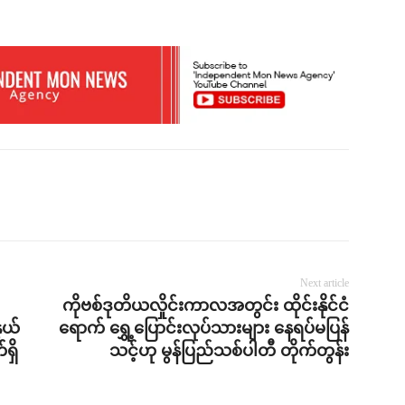
Next article
ကိုဗစ်ဒုတိယလှိုင်းကာလအတွင်း ထိုင်းနိုင်ငံ
ွယ်
ရောက် ရွှေ့ပြောင်းလုပ်သားများ နေရပ်မပြန်
ရှိ
သင့်ဟု မွန်ပြည်သစ်ပါတီ တိုက်တွန်း