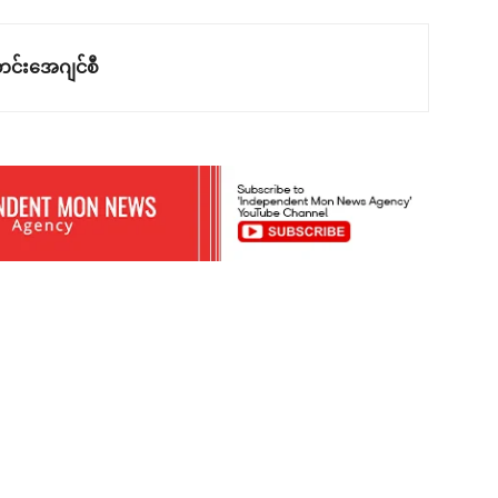
င်းအေဂျင်စီ