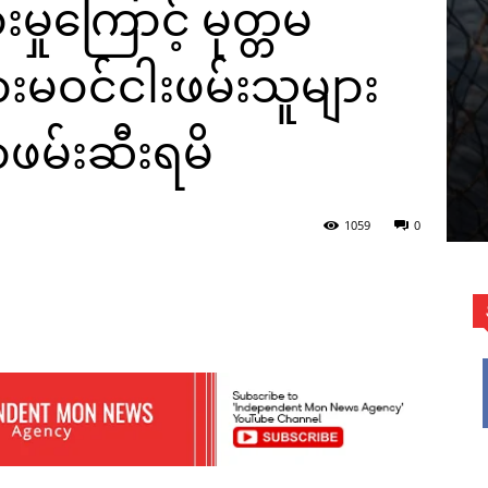
ုကြောင့် မုတ္တမ
မဝင်ငါးဖမ်းသူများ
ဖမ်းဆီးရမိ
1059
0
WhatsApp