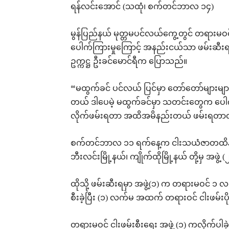
ရန်လင်းအောင် (သထုံ၊ စက်တင်ဘာလ ၁၄)
မွန်ပြည်နယ် မုတ္တမပင်လယ်ကွေ့တွင် တရားမဝ
ပေါက်ကြားမှုကြောင့် အနည်းငယ်သာ ဖမ်းဆီးရမိခ
ဥက္ကဋ္ဌ ဦးခင်မောင်ရီက ပြောသည်။
“မထွက်ခင် ပင်လယ် ပြင်မှာ တော်တော်များမ
တယ် ဒါပေမဲ့ မထွက်ခင်မှာ သတင်းတွေက ပေ
လိုက်ဖမ်းရတာ အထိအမိနည်းတယ် ဖမ်းရတာလည
စက်တင်ဘာလ ၁၁ ရက်နေ့က ငါးသယံဇာတထိန်းသိမ်းရေ
ဘီးလင်းမြို့နယ်၊ ကျိုက်ထိုမြို့နယ် တို့မှ အဖွဲ့ 
ထိုသို့ ဖမ်းဆီးရမှာ အဖွဲ့(၁) က တရားမဝင် ၁ လ
စီးခဲ့ပြီး (၁) လက်မ အထက် တရားဝင် ငါးဖမ်းပိုက
တရားမဝင် ငါးဖမ်းစီးရေး အဖွဲ့ (၁) ကလိုက်ပါခဲ့သ