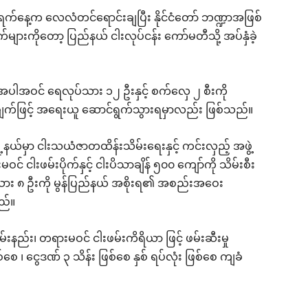
ရက်နေ့က လေလံတင်ရောင်းချပြီး နိုင်ငံတော် ဘဏ္ဍာအဖြစ်
များကိုတော့ ပြည်နယ် ငါးလုပ်ငန်း ကော်မတီသို့ အပ်နှံခဲ့
် အပါအဝင် ရေလုပ်သား ၁၂ ဦးနှင့် စက်လှေ ၂ စီးကို
်ချက်ဖြင့် အရေးယူ ဆောင်ရွက်သွားရမှာလည်း ဖြစ်သည်။
ို့နယ်မှာ ငါးသယံဇာတထိန်းသိမ်းရေးနှင့် ကင်းလှည့် အဖွဲ့
 ငါးဖမ်းပိုက်နှင့် ငါးပိသာချိန် ၅၀၀ ကျော်ကို သိမ်းစီး
ပ်သား ၈ ဦးကို မွန်ပြည်နယ် အစိုးရ၏ အစည်းအဝေး
ည်။
နည်း၊ တရားမဝင် ငါးဖမ်းကိရိယာ ဖြင့် ဖမ်းဆီးမှု
စေ ၊ ငွေဒဏ် ၃ သိန်း ဖြစ်စေ နှစ် ရပ်လုံး ဖြစ်စေ ကျခံ