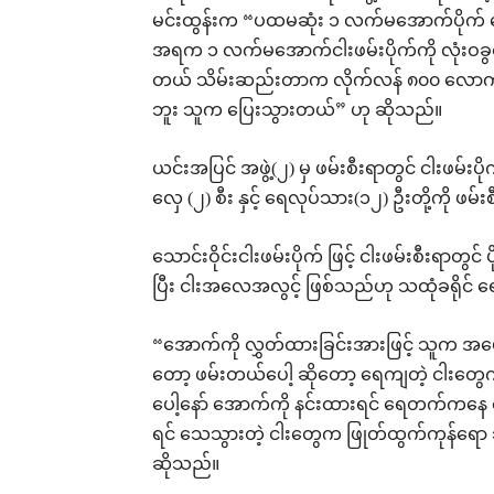
မင်းထွန်းက “ပထမဆုံး ၁ လက်မအောက်ပိုက် တ
အရက ၁ လက်မအောက်ငါးဖမ်းပိုက်ကို လုံးဝခွင့
တယ် သိမ်းဆည်းတာက လိုက်လန် ၈၀၀ လောက်ရှိပါ
ဘူး သူက ပြေးသွားတယ်” ဟု ဆိုသည်။
ယင်းအပြင် အဖွဲ့(၂) မှ ဖမ်းစီးရာတွင် ငါးဖမ်းပ
လှေ (၂) စီး နှင့် ရေလုပ်သား(၁၂) ဦးတို့ကို ဖမ်း
သောင်းဝိုင်းငါးဖမ်းပိုက် ဖြင့် ငါးဖမ်းစီးရာတွ
ပြီး ငါးအလေအလွင့် ဖြစ်သည်ဟု သထုံခရိုင် ရေလု
“အောက်ကို လွှတ်ထားခြင်းအားဖြင့် သူက အပေါ
တော့ ဖမ်းတယ်ပေါ့ ဆိုတော့ ရေကျတဲ့ ငါးတွေကို
ပေါ့နော် အောက်ကို နင်းထားရင် ရေတက်ကနေ လ
ရင် သေသွားတဲ့ ငါးတွေက ဖြုတ်ထွက်ကုန်ရော သ
ဆိုသည်။