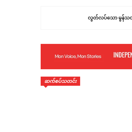
လွတ်လပ်သော မွန်သတ
ဆက်စပ်သတင်း