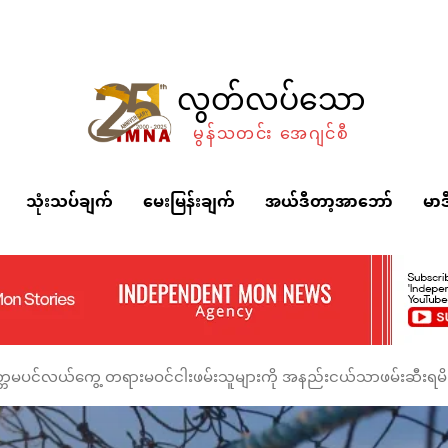
လွတ်လပ်သော
မွန်သတင်း အေဂျင်စီ
သုံးသပ်ချက်
မေးမြန်းချက်
အယ်ဒီတာ့အာဘော်
မာဒ
ုတ္တမပင်လယ်ကွေ့ တရားမဝင်ငါးဖမ်းသူများကို အနည်းငယ်သာဖမ်းဆီးရမိ