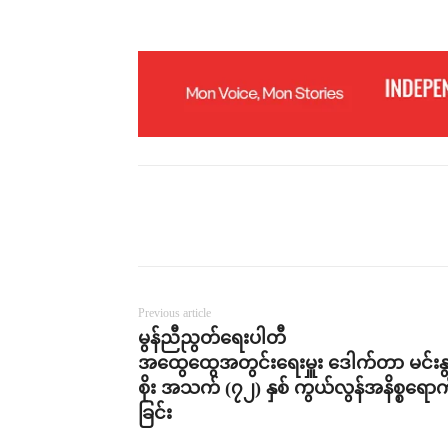
h
o
t
o
-
ငါ
း
ဖ
မ်
း
ပို
က်
(
M
N
A
)
Previous article
မွန်ညီညွတ်ရေးပါတီ
အထွေထွေအတွင်းရေးမှူး ဒေါက်တာ မင်းန
စိုး အသက် (၇၂) နှစ် ကွယ်လွန်အနိစ္စရောက်
ခြင်း