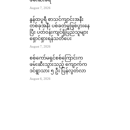
ဖမ်းဆီးခံရ
August 7, 2026
နွန်ထပူရီ စာသင်ကျာင်းအနီး
တစ်ခုအနီး ပစ်ခတ်မှုဖြစ်ပွားနေ
ပြီး ပတ်ဝန်းကျင်ရှိပြည်သူများ
ရှောင်ရှားရန်သတိပေး
August 7, 2026
စစ်ကော်မရှင်စစ်ကြောင်းက
ဖမ်းဆီးသွားသည့် ကျောက်က
ဒင်ရွာသား ၅ ဦး ပြန်လွတ်လာ
August 6, 2026