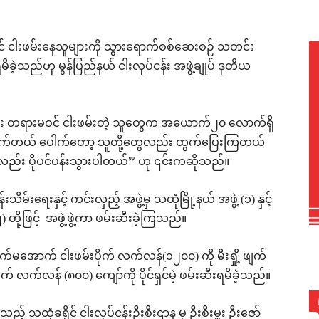
င် ငါးဖမ်းနေသူများကို သွားရောက်စစ်ဆေးစဉ် သတင်း
ဲ့သည်ဟု မွန်ပြည်နယ် ငါးလုပ်ငန်း အဖွဲ့ချုပ် ဒုတိယ
ျား တရားမဝင် ငါးဖမ်းတဲ့ သူတွေက အယောက်၂၀ လောက်ရှိ
ါက်တယ် ပေါက်တော့ သူတို့တွေလည်း ထွက်ပြေးကြတယ်
်း ပိုပင်ပန်းသွားပါတယ်” ဟု ၎င်းကဆိုသည်။
းနှင့် ကင်းလှည့် အဖွဲ့မှ သထုံမြို့နယ် အဖွဲ့ (၁) နှင့်
(၂) တို့ဖြင့် အဖွဲ့ဖွဲ့ကာ ဖမ်းဆီးခဲ့ကြသည်။
က်မအောက် ငါးဖမ်းပိုက် လက်လန်(၁၂၀၀) ကို မီးရှို့ ဖျက်
် လက်လန် (၈၀၀) ကျော်ကို ပိုင်ရှင်မဲ့ ဖမ်းဆီးရမိခဲ့သည်။
ည့် သထုံခရိုင် ငါးလုပ်ငန်းဦးစီးဌာန မှ ဦးစီးမှူး ဦးဇော်