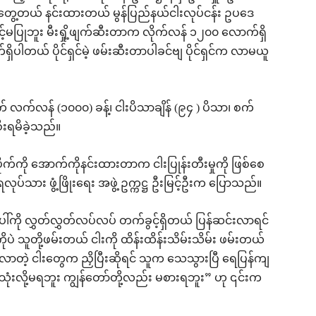
ွေ့တယ် နင်းထားတယ် မွန်ပြည်နယ်ငါးလုပ်ငန်း ဥပဒေ
်မပြုဘူး မီးရှို့ဖျက်ဆီးတာက လိုက်လန် ၁၂၀၀ လောက်ရှိ
တယ် ပိုင်ရှင်မဲ့ ဖမ်းဆီးတာပါခင်ဗျ ပိုင်ရှင်က လာမယူ
ိုက် လက်လန် (၁၀၀၀) ခန့်၊ ငါးပိသာချိန် (၉၄ ) ပိသာ၊ စက်
စီးရမိခဲ့သည်။
င် ပိုက်ကို အောက်ကိုနင်းထားတာက ငါးပြုန်းတီးမှုကို ဖြစ်စေ
ပ်သား ဖွံ့ဖြိုးရေး အဖွဲ့ ဥက္ကဋ္ဌ ဦးမြင့်ဦးက ပြောသည်။
်ကို လွှတ်လွှတ်လပ်လပ် တက်ခွင့်ရှိတယ် ပြန်ဆင်းလာရင်
ပဲ သူတို့ဖမ်းတယ် ငါးကို ထိန်းထိန်းသိမ်းသိမ်း ဖမ်းတယ်
ာတဲ့ ငါးတွေက ညှိပြီးဆိုရင် သူက သေသွားပြီ ရေပြန်ကျ
ုံးလို့မရဘူး ကျွန်တော်တို့လည်း မစားရဘူး” ဟု ၎င်းက