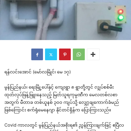
ရန်လင်းအောင် (မော်လမြိုင်၊ မေ ၁၇)
မွန်ပြည်နယ်၊ ရေးမြို့ပေါ်နှင့် ကျေးရွာ ၈ ရွာတို့တွင် လျှပ်စစ်မီး
ထုတ်လုပ်ဖြန့်ဖြူးနေသည့် မြတ်သူရကုမ္ပဏီက မေလတစ်လစာ
အတွက် မီတာခ တစ်ယူနစ် ၃၀၀ ကျပ်သို့ လျှော့ချကောက်ခံမည်
ဖြစ်ကြောင်း စက်ရုံမေနေဂျာ နိုင်တင်ရှိန်က ပြောကြားသည်။
Covid ကာလတွင် မွန်ပြည်နယ်အစိုးရ၏ ညွှန်ကြားချက်ဖြင့် ဧပြီလ