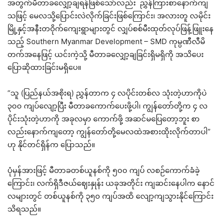
အတွက်မီတာခလျှော့ချရန်ဖြစ်သော်လည်း ညွှန်ကြားစာနောက်ကျ
သဖြင့် မေလသို့ပြောင်းလဲလိုက်ခြင်းဖြစ်ကြောင်း၊ အလားတူ လမိုင်း
မြို့နှင့်အနီးတဝိုက်ကျေးရွာများတွင် လျှပ်စစ်မီးထုတ်လုပ်ဖြန့်ဖြူးနေ
သည့် Southern Myanmar Development – SMD ကုမ္ပဏီလီမိ
တက်အနေဖြင့် ယင်းကဲ့သို့ မီတာခလျှော့ချခြင်းရှိမရှိကို အသိပေး
ပြောဆိုထားခြင်းမရှိပေ။
“သူ (ပြည်နယ်အစိုးရ) ညွှန်တာက ၄ လပိုင်းတစ်လ သုံးတဲ့ဟာကိုပဲ
၃၀၀ ကျပ်လျော့ပြီး မီတာခကောက်ပေးဖို့ပါ၊ ကျွန်တော်တို့က ၄ လ
ပိုင်းသုံးတဲ့ဟာကို အခုလမှာ ကောက်ဖို့ အဆင်မပြေတော့ဘူး စာ
လည်းနောက်ကျတော့ ကျွန်တော်တို့မေလထဲအစားထိုးလိုက်တာပါ”
ဟု နိုင်တင်ရှိန်က ပြောသည်။
ပုံမှန်အားဖြင့် မီတာခတစ်ယူနစ်ကို ၅၀၀ ကျပ် လစဉ်ကောက်ခံခဲ့
ကြောင်း၊ လက်ရှိဒီဇယ်ဈေးနှုန်း ယခုအတိုင်း ကျဆင်းနေပါက နောင်
လများတွင် တစ်ယူနစ်ကို ၃၅၀ ကျပ်အထိ လျော့ကျသွားနိုင်ကြောင်း
သိရသည်။