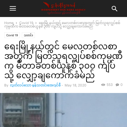
Home
Covid 19
ရေးမြို့နယ်တွင် မေလတစ်လစာအတွက် မြတ်သူရလျှပ်စစ်
ကုမ္ပဏီက မီတာခတစ်ယူနစ် ၃၀၀ ကျပ်သို့ လျှော့ချကောက်ခံမည်
Covid 19
သတင်း
ရေးမြို့နယ်တွင် မေလတစ်လစာ
အတွက် မြတ်သူရလျှပ်စစ်ကုမ္ပဏီ
က မီတာခတစ်ယူနစ် ၃၀၀ ကျပ်
သို့ လျှော့ချကောက်ခံမည်
553
0
By
လွတ်လပ်သော မွန်သတင်းအေဂျင်စီ
-
May 18, 2020