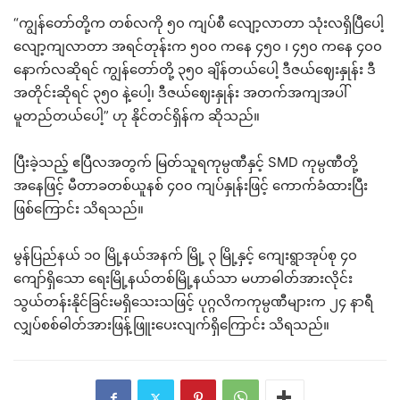
“ကျွန်တော်တို့က တစ်လကို ၅၀ ကျပ်စီ လျော့လာတာ သုံးလရှိပြီပေါ့
လျော့ကျလာတာ အရင်တုန်းက ၅၀၀ ကနေ ၄၅၀ ၊ ၄၅၀ ကနေ ၄၀၀
နောက်လဆိုရင် ကျွန်တော်တို့ ၃၅၀ ချိန်တယ်ပေါ့ ဒီဇယ်ဈေးနှုန်း ဒီ
အတိုင်းဆိုရင် ၃၅၀ နဲ့ပေါ့၊ ဒီဇယ်ဈေးနှုန်း အတက်အကျအပါ်
မူတည်တယ်ပေါ့” ဟု နိုင်တင်ရှိန်က ဆိုသည်။
ပြီးခဲ့သည့် ဧပြီလအတွက် မြတ်သူရကုမ္ပဏီနှင့် SMD ကုမ္ပဏီတို့
အနေဖြင့် မီတာခတစ်ယူနစ် ၄၀၀ ကျပ်နှုန်းဖြင့် ကောက်ခံထားပြီး
ဖြစ်ကြောင်း သိရသည်။
မွန်ပြည်နယ် ၁၀ မြို့နယ်အနက် မြို့ ၃ မြို့နှင့် ကျေးရွာအုပ်စု ၄၀
ကျော်ရှိသော ရေးမြို့နယ်တစ်မြို့နယ်သာ မဟာဓါတ်အားလိုင်း
သွယ်တန်းနိုင်ခြင်းမရှိသေးသဖြင့် ပုဂ္ဂလိကကုမ္ပဏီများက ၂၄ နာရီ
လျှပ်စစ်ဓါတ်အားဖြန့်ဖြူးပေးလျက်ရှိကြောင်း သိရသည်။