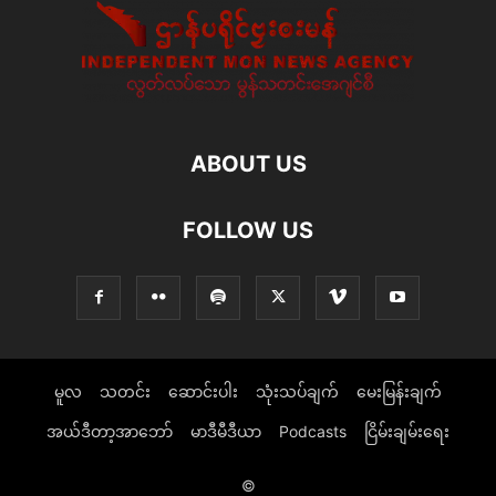
ABOUT US
FOLLOW US
မူလ
သတင်း
ဆောင်းပါး
သုံးသပ်ချက်
မေးမြန်းချက်
အယ်ဒီတာ့အာဘော်
မာဒီမီဒီယာ
Podcasts
ငြိမ်းချမ်းရေး
©