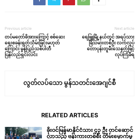
Previous article
Next article
တပ်မတော်ဖိအားကြောင့် စစ်ဆေး
ရေဖြူမြို့နယ်တွင် အရပ်သား
ရေးစခန်းရုတ်သိမ်းခြင်းမဟုတ်
ခြံသမားတစ်ဦး လက်လုပ်
ကြောင်း မွန်ပြည်သစ်ပါတီ
တောပုန်းတူမီးသေနတ်ဖြင့်
ပြန်လည်ရှင်းလင်း
လုပ်ကြံခံရ
လွတ်လပ်သော မွန်သတင်းအေဂျင်စီ
RELATED ARTICLES
ခိုးဝင်မြန်မာနိုင်ငံသား ၄၃ ဦး တင်ဆောင်
လာသည့် ဗန်းကားတစ်စီး တိမ်းမှောက်မှု