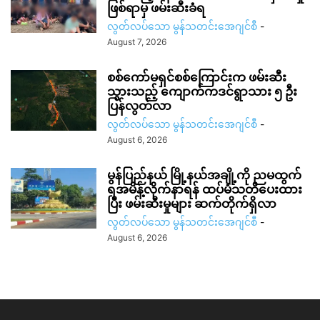
ဖြစ်ရာမှ ဖမ်းဆီးခံရ
လွတ်လပ်သော မွန်သတင်းအေဂျင်စီ
-
August 7, 2026
စစ်ကော်မရှင်စစ်ကြောင်းက ဖမ်းဆီး
သွားသည့် ကျောက်ကဒင်ရွာသား ၅ ဦး
ပြန်လွတ်လာ
လွတ်လပ်သော မွန်သတင်းအေဂျင်စီ
-
August 6, 2026
မွန်ပြည်နယ် မြို့နယ်အချို့ကို ညမထွက်
ရအမိန့်လိုက်နာရန် ထပ်မံသတိပေးထား
ပြီး ဖမ်းဆီးမှုများ ဆက်တိုက်ရှိလာ
လွတ်လပ်သော မွန်သတင်းအေဂျင်စီ
-
August 6, 2026