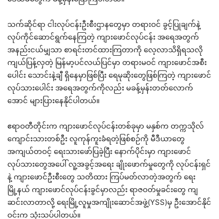
သက်ဆိုင်ရာ ငါးလုပ်ငန်းဦးစီးဌာနတွေမှာ တရားဝင် ခွင့်ပြုချက်နဲ့
လုပ်ကိုင်ဆောင်ရွက်နေကြတဲ့ ကျားဖောင်လုပ်ငန်း အရေအတွက်
အနည်းငယ်မျှသာ စာရင်းတင်ထားကြတာကို လေ့လာသိရှိရသလို
ကျယ်ပြန့်လှတဲ့ မြန်မာ့ပင်လယ်ပြင်မှာ တရားမဝင် ကျားဖောင်အစီး
ပေါင်း သောင်းနဲ့ချီ ရှိနေမှာဖြစ်ပြီး ရေမုဆိုးတွေဖြစ်ကြတဲ့ ကျားဖောင်
လုပ်သားပေါင်း အရေအတွက်ကိုလည်း မခန့်မှန်းတတ်လောက်
အောင် များပြားနေနိုင်ပါတယ်။
ဧရာဝတီတိုင်းက ကျားဖောင်လုပ်ငန်းတစ်ခုမှာ မနှစ်က တက္ကသိုလ်
ကျောင်းသားတစ်ဦး လူကုန်ကူးခံရတဲ့ဖြစ်စဉ်ကို မီဒီယာတွေ
အကျယ်တဝင့် ရေးသားဖော်ပြခဲ့ပြီး နောက်ပိုင်းမှာ ကျားဖောင်
လုပ်သားတွေအပေါ် လူ့အခွင့်အရေး ချိုးဖောက်မှုတွေကို လုပ်ငန်းရှင်
နဲ့ ကျားဖောင်ဦးစီးတွေ သတိထား ကြပ်မတ်လာတဲ့အတွက် ရေး
မြို့နယ် ကျားဖောင်လုပ်ငန်းခွင်မှာလည်း ရာဇဝတ်မှုခင်းတွေ ကျ
ဆင်းလာတာလို့ ရေးမြို့လူမှုအကျိုးဆောင်အဖွဲ့(YSS)မှ ဦးအောင်နိုင်
ဝင်းက သုံးသပ်ပါတယ်။