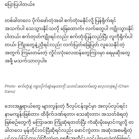
ပြောပြပါတယ်။
တစ်ခါတလေ ပိုက်ဖော်တဲ့အခါ စက်တုံးမနိုင်လို့ ပြန်ရိုက်ရင်
အသက်ပါ သေသွားနိုင်သလို ခြေထောက်၊ လက်တွေပါ ကျိုးသွားနိုင်
ပါတယ်၊ စက်တုတ်ကျိုးရင်လည်း စက်တုံးပြန်လည်ပြီး လူကိုရိုက်ပါ
တယ်၊ ကြိုးတွေနဲ့ညှိရင်လည်း လက်ပြတ်ခြေပြတ် လူသေနိုင်တဲ့
အတွက် ကြမ်းတမ်းတဲ့ လှိုင်းလုံးလေထန်တွေကြားမှာ ရေမုဆိုးတွေ
အဖို့ မသက်သာလှပါ။
Photo- စက်တုံးနဲ့ ကျားပိုက်ဆွဲနေတာကို သတင်းထောက်တွေ လေ့လာခဲ့စဉ် (Chan
Danu)
ဘေးအန္တရာယ်တွေ များလွန်းတဲ့ ဒီလုပ်ငန်းခွင်မှာ အလုပ်လုပ်ရင်း
နာမကျန်းဖြစ်တာ၊ ထိခိုက်ဒဏ်ရတာ၊ သေဆုံးတာ၊ အသတ်ခံရတဲ့
ဖြစ်စဉ်တွေကို မကြာခဏ ကြုံဆုံရတတ်ပြီး ကံဆိုးမိုးမှောင်ကျလို့ တ
ခါတလေ မုန်တိုင်းဝင်ပြီဆိုရင်လည်း ဖောင်ကွဲတာ၊ အဆုံးအစမရှိတဲ့
ပင်လယ်ပြင်ကျယ်ကြီးထဲမှာ ရေစီးအတိုင်း လွင့်ပါမျှောခဲ့တဲ့ဖြစ်ရပ်