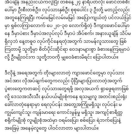
အိပ်ချိန် အနည်းငယ်ကလွဲပြီး တစ်နေ့ ၂၄ နာရီပတ်လုံး ဖောင်တစ်စီး
ပေါ်မှာ ဦးစီးတစ်ဦး၊ လုပ်သားနှစ်ဦး စုစုပေါင်း ၃ ဦးတို့ မတည့်လည်း
အတူနေကြရပြီး ကမ်းမမြင်လမ်းမမြင် အပြောကျယ်တဲ့ ပင်လယ်ပြင်
မှာ ရှစ်လကြာလောက် ပေ ၂၀-၃၀ လောက်ရှိတဲ့ ဒီကျားဖောင်ပေါ်မှာ
နေ ဒီမှာပဲစား ဒီမှာပဲအလုပ်လုပ် ဒီမှာပဲ အိပ်စက်၊ အနားယူချိန် သိပ်မ
ရှိလှဘဲ နေ့တဓူဝ လုပ်ကိုင်နေရတဲ့အတွက် သာမန်လူသားတွေ ဖြစ်
ကြတာမို့ သူတို့မှာ စိတ်ပိုင်းဆိုင်ရာ ဝေဒနာများစွာ ခံစားနေကြရမှာပဲ
လို့ ဦးမျိုးဝင်းက သူတို့ဘဝကို မျှဝေခံစားမိရင်း ပြောပါတယ်။
ဒီလိုနဲ့ အရေအတွက် တိုးများလာတဲ့ ကျားဖောင်တွေမှာ လုပ်သား
အင်အား လိုအပ်ချက်တွေကလည်း ပိုပြီးများပြားလာတဲ့အတွက်
ပွဲစားတွေကတဆင့် လုပ်သားတွေရဖို့ အလုအယက် ရှာဖွေရတာဖြစ်
လို့ ဒေသအသီးသီး နယ်ပယ်မျိုးစုံကနေ ရသမျှလူ အတင်းစည်းရုံး
ခေါ်လာတဲ့နေရာမှာ ရေလုပ်ငန်း အတွေ့အကြုံမရှိသူ၊ လုပ်ငန်း မ
ကျွမ်းကျင်သူ၊ ကျန်းမာရေး ကောင်းမွန်မှု မရှိသူ၊ အကျင့်စာရိတ္တ
စရိုက်မျိုးစုံ လူမျိုးစုံအထဲမှာ ဝရမ်းပြေး၊ စစ်ပြေး၊ ရဲဘက်ပြေးနဲ့
အခြေမဲ့ အနေမဲ့လူတွေ ပါဝင်လာတာ များပါတယ်။