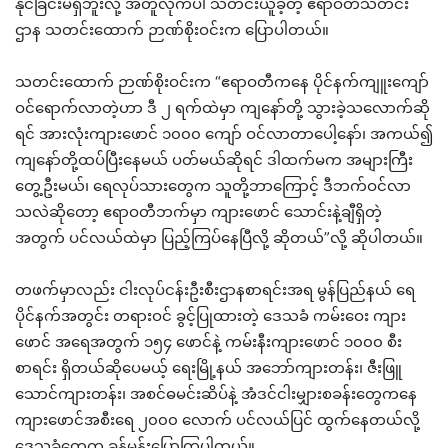
နိုင်ခြင်းမရှိဘူးလို့ အတူလိုက်ပါ သတင်းယူခဲ့တဲ့ ဧရာဝတီသတင်း
ဌာန သတင်းထောက် ဉာဏ်စိုးဝင်းက ပြောပါတယ်။
သတင်းထောက် ဉာဏ်စိုးဝင်းက “ဧရာဝတီကနေ ပိုင်နက်ကျူးကျော်
ဝင်ရောက်လာတဲ့ဟာ ဒီ ၂ ရက်ထဲမှာ ကျနော်တို့ သွားခဲ့သလောက်ဆို
ရင် အားလုံးကျားဖောင် ၁၀၀၀ ကျော် ဝင်လာတာပေါ့နော်၊ အကယ်၍
ကျနော်တို့ထပ်ပြီးနေမယ် ပတ်မယ်ဆိုရင် ဒါထက်မက အများကြီး
တွေ့ဦးမယ်၊ ရေလုပ်သားတွေက သူတို့ဘာကြောင့် ဒီဘက်ဝင်လာ
သလဲဆိုတော့ ဧရာဝတီဘက်မှာ ကျားဖောင် သောင်းနဲ့ချီရှိတဲ့
အတွက် ပင်လယ်ထဲမှာ ပြည့်ကြပ်နေပြီလို့ ဆိုတယ်”လို့ ဆိုပါတယ်။
တဖက်မှာလည်း ငါးလုပ်ငန်းဦးစီးဌာနစာရင်းအရ မွန်ပြည်နယ် ရေ
ပိုင်နက်အတွင်း တရားဝင် ခွင့်ပြုထားတဲ့ ဒေသခံ ကမ်းဝေး ကျား
ဖောင် အရေအတွက် ၁၅၄ ဖောင်နဲ့ ကမ်းနီးကျားဖောင် ၁၀၀၀ စီး
စာရင်း ရှိတယ်ဆိုပေမယ့် ရေးမြို့နယ် အဘော်ကျားတန်း၊ ဇီးဖြူ
သောင်ကျားတန်း၊ အစင်ဓမင်းဆိပ်နဲ့ အံဒင်ငါးမျှားစခန်းတွေကနေ
ကျားဖောင်အစီးရေ ၂၀၀၀ လောက် ပင်လယ်ပြင် ထွက်နေတယ်လို့
ဒေသခံတွေက ခန့်မှန်းပြောကြပါတယ်။