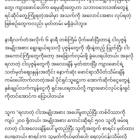
တွေ၊ ကျားဖောင်ပေါ်က ရေမုဆိုးတွေဟာ သဘာဝဘေးဒဏ်တွေနဲ့
ရင်ဆိုင်တွေ့ကြုံရတဲ့အခါမှာ အသက်ကို အလောင်းအစား လုပ်ရတဲ့
ဖြစ်စဉ်တွေကလည်း မှတ်တမ်း မရှိခဲ့ပါဘူး။
နာရီလက်တံအလိုက် ၆ နာရီ တစ်ကြိမ် ပိုက်ဖော်ပြီးတာနဲ့ ငါးပုဇွန်
အမျိုးအစား ရွေးချယ်ရသလို ပုဇွန်တွေကို အိုးနဲ့ထည့် ပြုတ်ပြီး ငါး
အကောင်ကြီးတွေကိုတော့ အခြောက်လှမ်းဖို့ ခွဲပေးရပါတယ်၊ အခုလို
ရလာတဲ့ ငါးပုဇွန်တွေကို အလေးချိန် မှတ်ထားပြီး ကျားဖောင်ရဲ့
သတ်မှတ်ဈေးနှုန်းအတိုင်း နောက်ဆုံး ဖောင်ရာသီပိတ်သိမ်းချိန်
ကမ်းပေါ်တက်လာတဲ့အခါ ပိုင်ရှင်သူဋ္ဌေးက အောက်ဆိုက်ငွေတွေနဲ့
နှစ်ချုပ်လက်ကျန်ငွေကို ရှင်းပေးရတယ်လို့ ကျားဖောင်လုပ်ငန်းရှင်
ကိုတင်အောင်က ပြောပါတယ်။
သူက “ရလာတဲ့ ငါးအမျိုးအစား အပေါ်မူတည်ပြီး တစ်ပိဿာကို
ကျပ် ၂၀၀ ရှိတယ်၊ အမျိုးအစား ကောင်းဆိုရင် ၅၀၀ သူတို့ ဖမ်းရ
လာတဲ့ ငါးအလေးချိန်ပေါ် မူတည်ပြီး သူတို့အတွက် စာရင်း မှတ်ထား
ပေးရတယ်၊ စာရင်းက သူမှတ်ကိုယ်မှတ်ပေါ့၊ ရေလုပ်ငန်းသိမ်းလို့