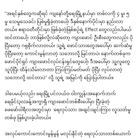
“အရင်နှစ်တွေကဆိုရင် ကျနော်တို့ရေးမြို့နယ်မှာ တစ်လကို ၄ မှု၊ ၅
မှု သေမှုသေခင်း ပြစ်မှုရှိခဲ့တာပေါ့၊ ဒီနှစ်နောက်ပိုင်းမှာ နည်းလာ
တယ်။ ဧရာဝတီတိုင်းမှာ ဖြစ်ခဲ့တဲ့ဖြစ်စဉ်ရဲ့ Effect တွေလည်းပါမယ်
ထင်တာပေါ့၊ ဘာဖြစ်လို့လဲဆိုတော့ ကျားဖောင် ဦးစီးတွေကလည်း ပို
ပြီးတော့ ဂရုစိုက်လာတယ်၊ သူ့ရဲ့ ဖောင်သားတွေအပေါ်မှာ ဆက်ဆံမှု
ပိုပြီးတော့ ကောင်းမွန်လာတဲ့ သဘောလို့ မြင်တာပဲ၊ နောက်တစ်ခုက
ဖောင်ပိုင်ရှင် ကျားဖောင်လုပ်ငန်းရှင်တွေပေါ့၊ ဒီအပေါ်မှာ သူ့လူတွေ
သူပိုပြီး ထိန်းသိမ်းလာတာ ကြပ်ကြပ်မတ်မတ် ပိုပြီး လုပ်လာတဲ့
သဘောလို့ ထင်တာပဲ“ လို့ သူရဲ့ အမြင်ကို ပြောပြပါတယ်။
ဒါပေမယ့်လည်း ရေးမြို့ပင်လယ်ဝ ဝါးကျွန်း‌အနောက်ဘက်
ရေမိုင်(၃၀)ခန့်အကွာရှိ ကျားဖောင်တစ်စီးပေါ်မှာ ပြီးခဲ့တဲ့
ဖေဖော်ဝါရီလအတွင်းမှာ ရေလုပ်သား အချင်းချင်းကြား လူသတ်မှု
တစ်ခု ဖြစ်ပွားခဲ့ပါတယ်။
အလုပ်ကောင်းကောင်းမွန်မွန် မလုပ်နိုင်တဲ့ ရေလုပ်သားတစ်ယောက်