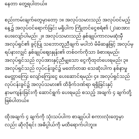
နေတာ တွေ့ရပါတယ်။
စည်းကမ်းချက်တွေမှာတော့ ၁။ အလုပ်သမားသည် အလုပ်ဝင်မည့်
နေ့၌ အလုပ်ဝင်ရောက်ခြင်း မရှိပါက ကြိုတင်ငွေစရံ၏ (၂)ဆအား
ပေးလျော်ပါမည်၊ ၂။ အလုပ်သမားသည် နှစ်ချုပ်ကာလမဆုံးမှီ
အလုပ်ရှင်၏ ခွင့်ပြု သဘောတူညီချက် မပါဘဲ မိမိဆန္ဒဖြင့် အလုပ်မှ
ရပ်နားလျှင် နှစ်ချုပ်ဈေးနှုန်း၏ တစ်ဝက်ကိုသာ ခံစားရမည်၊
အလုပ်ရှင်သည် လုပ်အားနှင့်ညီမျှသော ငွေကိုထုတ်ပေးရမည်၊ ၃။
အလုပ်ရှင်သည် လုပ်ငန်းခွင်၌ မတော်တဆ သေဆုံးပါက နစ်နာမှု
မေတ္တာကြေး လျော်ကြေးငွေ ပေးဆောင်ရမည်၊ ၄။ အလုပ်ရှင်သည်
လုပ်ငန်းခွင်၌ အလုပ်သမား၏ ထိခိုက်ဒဏ်ရာ ရရှိခြင်းနှင့်
နာမကျန်းခြင်းကို ဆောင်ရွက် ပေးရမည် စသည့် အချက် ၄ ချက်တို့
ဖြစ်ပါတယ်။
ထိုအချက် ၄ ချက်ကို သုံးသပ်ပါက စာချုပ်ပါ စကားလုံးတွေမှာ
လည်း ဆိုလိုရင်း အဓိပ္ပါယ်ကို မထိရောက်ပါဘူး။