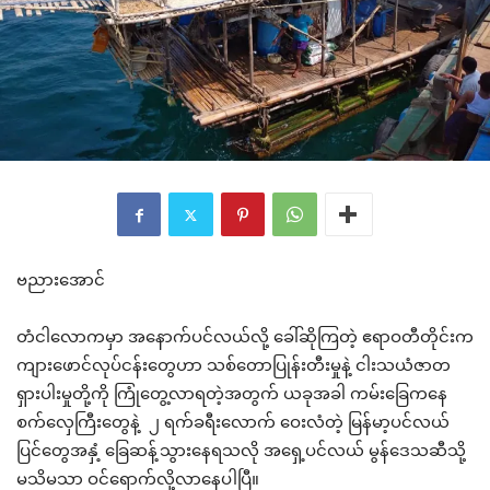
ဗညားအောင်
တံငါလောကမှာ အနောက်ပင်လယ်လို့ ခေါ်ဆိုကြတဲ့ ဧရာဝတီတိုင်းက
ကျားဖောင်လုပ်ငန်းတွေဟာ သစ်တောပြုန်းတီးမှုနဲ့ ငါးသယံဇာတ
ရှားပါးမှုတို့ကို ကြုံတွေ့လာရတဲ့အတွက် ယခုအခါ ကမ်းခြေကနေ
စက်လှေကြီးတွေနဲ့ ၂ ရက်ခရီးလောက် ဝေးလံတဲ့ မြန်မာ့ပင်လယ်
ပြင်တွေအနှံ့ ခြေဆန့်သွားနေရသလို အရှေ့ပင်လယ် မွန်ဒေသဆီသို့
မသိမသာ ဝင်ရောက်လို့လာနေပါပြီ။