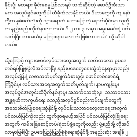
ခိုင်းဖို့၊ မတရား ခိုင်းစေမှုဖြစ်လာရင် သက်ဆိုင်တဲ့ ဖောင်ဦးစီးသာ
မက အလုပ်ရှင်တွေကိုပါ ထိခိုက်လာနိုင်တယ်၊ ဒီဟာတွေကို ကျနော်
တို့က နှစ်ဖက်လုံးကို သွားရောက် ဟောပြောတဲ့ နောက်ပိုင်းမှာ သူတို့
က နည်းနည်းလိုက်နာလာတယ်၊ ဒီ ၂ လ၊ ၃ လမှာ အမှုအခင်းနဲ့ ပတ်
သက်ပြီး ဘာအသံမှ မကြားရသလောက် ဖြစ်လာတယ်” လို့ ဆိုပါ
တယ်။
ထို့ကြောင့် ကျားဖောင်လုပ်သားတွေအတွက် လတ်တလော ဥပဒေ
တစ်ရပ်ပြုစုဖို့လိုအပ်လာပြီး နည်းပဒေတွေရေးဆွဲတဲ့နေရာမှာလည်း
အလုပ်ချိန်နဲ့ လစာသတ်မှတ်ချက်ခံစားခွင့်၊ ဖောင်တစ်ဖောင်ရဲ့
ကြံ့ခိုင်မှု၊ လုပ်သားအရေအတွက်သတ်မှတ်ချက်၊ နာမကျန်းမှု၊
အလုပ်ခွင်အတွင်းထိခိုက်နစ်နာမှု၊ အသက်သေဆုံးမှု၊ သဘာဝဘေး
အန္တရယ်ကာကွယ်ရေး စသည့်အလုပ်ခွင်စည်းကမ်းချက်တွေကို
အသေးစိတ်ပြုစုရေးဆွဲနိုင်ဖို့ လုပ်ငန်းသဘာဝလေ့လာရေးအတွက်
ပင်လယ်ပြင်ကိုလည်း ထွက်ခွာရမယ့်အပြင် ပင်လယ်ပြင်လုံခြုံရေး
အတွက် ကမ်းခြေစောင့်တပ်/ရဲတပ်ဖွဲ့တွေကိုလည်း ဖွဲ့စည်းဖို့ လိုအပ်
လာမှာဖြစ်ပြီး ဥပဒေပြည့်ပြည့်စုံစုံရေးဆွဲနိုင်ဖို့ အနည်းဆုံး အချိန် ၂