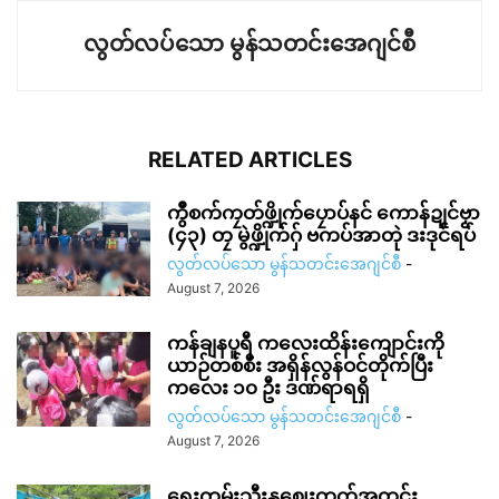
လွတ်လပ်သော မွန်သတင်းအေဂျင်စီ
RELATED ARTICLES
ကွဳစက်ကၠတ်ဖ္ဍိုက်ပၠောပ်နင် ကောန်ဍုင်ဗၟာ
(၄၃) တၠ မွဲဖ္ဍိုက်ဂှ် ဗကပ်အာတုဲ ဒးဒုင်ရပ်
လွတ်လပ်သော မွန်သတင်းအေဂျင်စီ
-
August 7, 2026
ကန်ချနပူရီ ကလေးထိန်းကျောင်းကို
ယာဉ်တစ်စီး အရှိန်လွန်ဝင်တိုက်ပြီး
ကလေး ၁၀ ဦး ဒဏ်ရာရရှိ
လွတ်လပ်သော မွန်သတင်းအေဂျင်စီ
-
August 7, 2026
ရေးကွမ်းသီးနုဈေးကွက်အတွင်း