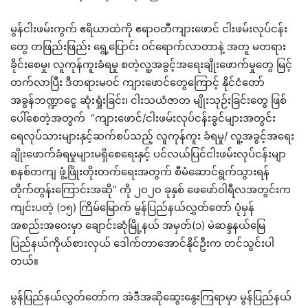
မွန်ငါးဖမ်းကွက် ဧရိယာထဲကို ဧရာဝတီကျားဖောင် ငါးဖမ်းလုပ်ငန်း
တွေ တဖြည်းဖြည်း ရွေ့ပြောင်း ဝင်ရောက်လာတာနဲ့ အတူ မတရား
ခိုင်းစေမှု၊ လူကုန်ကူးခံရမှု စတဲ့လူ့အခွင့်အရေးချိုးဖောက်မှုတွေ မြင့်
တက်လာပြီး ဒီတရားမဝင် ကျားဖောင်တွေကြောင့် နိုင်ငံတော်
အခွန်ဘဏ္ဍာငွေ ဆုံးရှုံးခြင်း၊ ငါးသယံဇာတ မျိုးသုဉ်းခြင်းတွေ ဖြစ်
ပေါ်စေတဲ့အတွက် “ကျားဖောင်/ငါးဖမ်းလုပ်ငန်းခွင်များအတွင်း
ရေလုပ်သားများနှင့်ဆက်စပ်သည့် လူကုန်ကူး ခံရမှု/ လူ့အခွင့်အရေး
ချိုးဖောက်ခံရမှုများမရှိစေရေးနှင့် ပင်လယ်ပြင်ငါးဖမ်းလုပ်ငန်းမျာ
စနစ်တကျ ဖွံ့ဖြိုးတိုးတက်ရေးအတွက် စီမံဆောင်ရွက်သွားရန်
တိုက်တွန်းကြောင်းအဆို” ကို ၂၀၂၀ ခုနှစ် ဖေဖော်ဝါရီလအတွင်းက
ကျင်းပတဲ့ (၁၅) ကြိမ်မြောက် မွန်ပြည်နယ်လွှတ်တော် ပုံမှန်
အစည်းအဝေးမှာ ချောင်းဆုံမြို့နယ် အမှတ်(၁) မဲဆန္ဒနယ်မြေ
ပြည်နယ်ကိုယ်စားလှယ် ဒေါက်တာအောင်နိုင်ဦးက တင်သွင်းပါ
တယ်။
မွန်ပြည်နယ်လွှတ်တော်က အဲဒီအဆိုဆွေးနွေးကြရာမှာ မွန်ပြည်နယ်