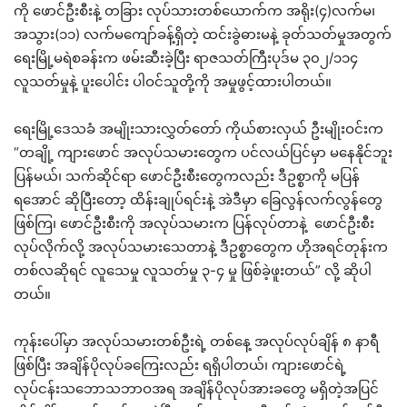
ကို ဖောင်ဦးစီးနဲ့ တခြား လုပ်သားတစ်ယောက်က အရိုး(၄)လက်မ၊
အသွား(၁၁) လက်မကျော်ခန့်ရှိတဲ့ ထင်းခွဲဓားမနဲ့ ခုတ်သတ်မှုအတွက်
ရေးမြို့မရဲစခန်းက ဖမ်းဆီးခဲ့ပြီး ရာဇသတ်ကြီးပုဒ်မ ၃၀၂/၁၁၄
လူသတ်မှုနဲ့ ပူးပေါင်း ပါဝင်သူတို့ကို အမှုဖွင့်ထားပါတယ်။
ရေးမြို့ဒေသခံ အမျိုးသားလွှတ်တော် ကိုယ်စားလှယ် ဦးမျိုးဝင်းက
“တချို့ ကျားဖောင် အလုပ်သမားတွေက ပင်လယ်ပြင်မှာ မနေနိုင်ဘူး
ပြန်မယ်၊ သက်ဆိုင်ရာ ဖောင်ဦးစီးတွေကလည်း ဒီဥစ္စာကို မပြန်
ရအောင် ဆိုပြီးတော့ ထိန်းချုပ်ရင်းနဲ့ အဲဒီမှာ ခြေလွန်လက်လွန်တွေ
ဖြစ်ကြ၊ ဖောင်ဦးစီးကို အလုပ်သမားက ပြန်လုပ်တာနဲ့ ဖောင်ဦးစီး
လုပ်လိုက်လို့ အလုပ်သမားသေတာနဲ့ ဒီဥစ္စာတွေက ဟိုအရင်တုန်းက
တစ်လဆိုရင် လူသေမှု လူသတ်မှု ၃-၄ မှု ဖြစ်ခဲ့ဖူးတယ်” လို့ ဆိုပါ
တယ်။
ကုန်းပေါ်မှာ အလုပ်သမားတစ်ဦးရဲ့ တစ်နေ့ အလုပ်လုပ်ချိန် ၈ နာရီ
ဖြစ်ပြီး အချိန်ပိုလုပ်ခကြေးလည်း ရရှိပါတယ်၊ ကျားဖောင်ရဲ့
လုပ်ငန်းသဘောသဘာဝအရ အချိန်ပိုလုပ်အားခတွေ မရှိတဲ့အပြင်