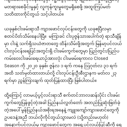
မတရားစေခိုင်းမှုနှင့် လူကုန်ကူးမှုတွေမရှိစေဖို့ အထူးကြပ်မတ်
သတိထားကိုင်တွယ် သင့်ပါတယ်။
ယခုနှစ်ငါးဖမ်းရာသီ ကျားဖောင်လုပ်ငန်းတွေကို ယခုဧပြီလမှာ
စတင်ပိတ်သိမ်းနေပါပြီ။ မကြာခင် ငါးပုဇွန်သားပေါက်တဲ့ ရာသီချိန်
မှာ ငါးနဲ့ သက်ရှိသယံဇာတတွေ ထိန်းသိမ်းဖို့အတွက် မြန်မာ့ပင်လယ်
ငါးလုပ်ငန်းရေပြင်အတွင်းရှိ ငါးဖမ်းကွက်တွေမှာ ပြည်တွင်း/ပြည်ပ
ကမ်းဝေးငါးဖမ်းရေယာဉ်အားလုံး ငါးမဖမ်းရကာလ Closed
Season ကို ၂၀၂၀ ခုနှစ်၊ ဇွန်လ ၁ ရက် ကနေ သြဂုတ်လ ၃၁ ရက်
အထိ သတ်မှတ်ထားတယ်လို့ ငါးလုပ်ငန်းဦးစီးဌာနက မတ်လ ၂၃
ရက်မှာ ညွှန်ကြားချက် ထုတ်ပြန်ထားပြီး ဖြစ်ပါတယ်။
ထို့ကြောင့် လာမယ့်ပွင့်လင်းရာသီ စက်တင်ဘာလဆန်းပိုင်း ငါးဖမ်း
ကွက်တွေပြန်ဖွင့်တဲ့အခါ ပြည်နယ်လွှတ်တော် အတည်ပြုဆုံးဖြတ်ခဲ့
တဲ့အပေါ် မွန်ပြည်နယ်အစိုးရအနေနဲ့ ကျူးကျော်ကျားဖောင်တွေကို
ဥပဒေနဲ့အညီ ဘယ်လိုကိုင်တွယ်သွားမလဲ (သို့တည်းမဟုတ်)
အနောက်ပင်လယ်မှ ကျားဖောင်တွေက အရှေ့ပင်လယ်ပြင်ဆီကို ရေ