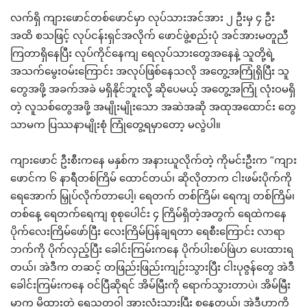
လက်ရှိ ကျားဖောင်တစ်ဖောင်မှာ လုပ်သားအင်အား ၂ ဦးမှ ၄ ဦး
အထိ စသဖြင့် လုပ်ငန်းရှင်အလိုက် ဖောင်ဖွဲ့စည်းပုံ အင်အားမတူညီ
ကြတာရှိနေပြီး လုပ်ကိုင်နေကျ ရေလုပ်သားတွေအနေနဲ့ သူတို့ရဲ့
အသက်မွေးဝမ်းကြောင်း အလုပ်ဖြစ်နေသလို အတွေ့အကြုံရှိပြီး သူ
တွေအဖို့ အခက်အခဲ မရှိနိုင်ဘူးလို့ ဆိုပေမယ့် အတွေ့အကြုံ လုံးဝမရှိ
တဲ့ လူသစ်တွေအဖို့ အမျိုးမျိုးသော အဆဲအဆို အထုအထောင်း တွေ
သာမက ပြဿနာမျိုးစုံ ကြုံတွေ့ရမှာတော့ မလွဲပါ။
ကျားဖောင် ဦးစီးကနေ မနှစ်က အနားယူလိုက်တဲ့ ကိုမင်းဦးက “ကျား
ဖောင်က ၆ နာရီတစ်ကြိမ် ထောင်တယ်၊ ဆိုလိုတာက ငါးဖမ်းပိုက်ကို
ရေအောက် မြှုပ်လိုက်တာပေါ့၊ ရေတက် တစ်ကြိမ်၊ ရေကျ တစ်ကြိမ်၊
တစ်နေ့ ရေတက်ရေကျ စုစုပေါင်း ၄ ကြိမ်ရှိတဲ့အတွက် ရေထဲကနေ
ပိုက်လေးကြိမ်ဖော်ပြီး လေးကြိမ်ပြန်ချရတာ ရေစီးကြောင်း လာရာ
ဘက်ကို ပိုက်လှည့်ပြီး ခေါင်းကြမ်းကနေ ပိုက်ပါးစပ်ဖြဲဟ ပေးထားရ
တယ်၊ အဲဒီက တဆင့် တဖြည်းဖြည်းကျဉ်းသွားပြီး ငါးပုဇွန်တွေ အဲဒီ
ခေါင်းကြမ်းကနေ ဝင်ပြီဆိုရင် အိမ်မြီးကို ရောက်သွားတာပဲ၊ အိမ်မြီး
မှာက မိထားတဲ့ ရေသတ္တဝါ အားလုံးသွားပြီး စုနေတယ်၊ အဲဒီဟာကို