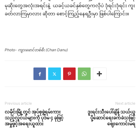
မုဆိုးတွေအလုံးအရင်းနဲ့ ယခင့်ယခင်နှစ်တွေကလိုပဲ ဒုံရင်းဒုံရင်း ကူး
ခတ်လာကြမှာလား ဆိုတာ စောင့်ကြည့်နေရဦးမှာ ဖြစ်ပါကြောင်း။
Photo- ကျားဖောင်တစ်စီး (Chan Danu)
Previous article
Next article
လမိုင်းမြို့တွင် အုပ်စုဖွဲ့ရမ်းကား
ဒူးရင်းသီးပေါ်ချိန် သယ်ယူ
သည့်လူငယ်များကို ပုဒ်မ ၄ ခုဖြင့်
ပို့ဆောင်ရေးခက်ခဲသဖြင့်
အမှုဖွင့်အရေးယူထား
ဈေးကောင်းမရ