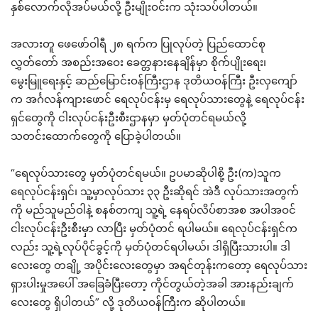
နှစ်လောက်လိုအပ်မယ်လို့ ဦးမျိုးဝင်းက သုံးသပ်ပါတယ်။
အလားတူ ဖေဖော်ဝါရီ ၂၈ ရက်က ပြုလုပ်တဲ့ ပြည်ထောင်စု
လွှတ်တော် အစည်းအဝေး ခေတ္တနားနေချိန်မှာ စိုက်ပျိုးရေး၊
မွေးမြူရေးနှင့် ဆည်မြောင်းဝန်ကြီးဌာန ဒုတိယဝန်ကြီး ဦးလှကျော်
က အင်္ဂလန်ကျားဖောင် ရေလုပ်ငန်းမှ ရေလုပ်သားတွေနဲ့ ရေလုပ်ငန်း
ရှင်တွေကို ငါးလုပ်ငန်းဦးစီးဌာနမှာ မှတ်ပုံတင်ရမယ်လို့
သတင်းထောက်တွေကို ပြောခဲ့ပါတယ်။
“ရေလုပ်သားတွေ မှတ်ပုံတင်ရမယ်။ ဥပမာဆိုပါစို့ ဦး(က)သူက
ရေလုပ်ငန်းရှင်၊ သူ့မှာလုပ်သား ၃၃ ဦးဆိုရင် အဲဒီ လုပ်သားအတွက်
ကို မည်သူမည်ဝါနဲ့ စနစ်တကျ သူ့ရဲ့ နေရပ်လိပ်စာအစ အပါအဝင်
ငါးလုပ်ငန်းဦးစီးမှာ လာပြီး မှတ်ပုံတင် ရပါမယ်။ ရေလုပ်ငန်းရှင်က
လည်း သူ့ရဲ့လုပ်ပိုင်ခွင့်ကို မှတ်ပုံတင်ရပါမယ်၊ ဒါရှိပြီးသားပါ။ ဒါ
လေးတွေ တချို့ အပိုင်းလေးတွေမှာ အရင်တုန်းကတော့ ရေလုပ်သား
ရှားပါးမှုအပေါ် အခြေခံပြီးတော့ ကိုင်တွယ်တဲ့အခါ အားနည်းချက်
လေးတွေ ရှိပါတယ်” လို့ ဒုတိယဝန်ကြီးက ဆိုပါတယ်။