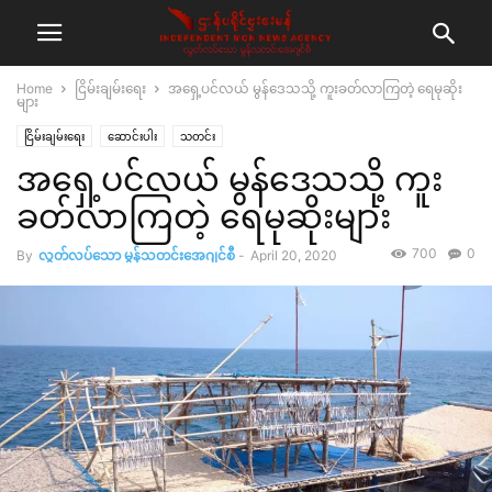
Home
ငြိမ်းချမ်းရေး
အရှေ့ပင်လယ် မွန်ဒေသသို့ ကူးခတ်လာကြတဲ့ ရေမုဆိုး
များ
ငြိမ်းချမ်းရေး
ဆောင်းပါး
သတင်း
အရှေ့ပင်လယ် မွန်ဒေသသို့ ကူး
ခတ်လာကြတဲ့ ရေမုဆိုးများ
700
0
By
လွတ်လပ်သော မွန်သတင်းအေဂျင်စီ
-
April 20, 2020