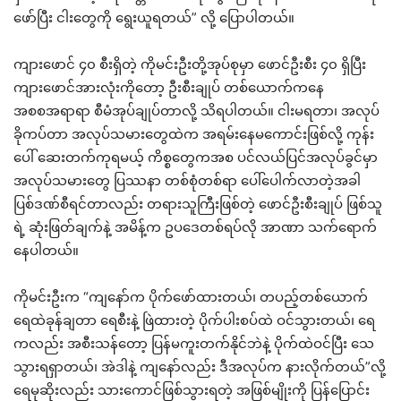
ဖော်ပြီး ငါးတွေကို ရွေးယူရတယ်” လို့ ပြောပါတယ်။
ကျားဖောင် ၄၀ စီးရှိတဲ့ ကိုမင်းဦးတို့အုပ်စုမှာ ဖောင်ဦးစီး ၄၀ ရှိပြီး
ကျားဖောင်အားလုံးကိုတော့ ဦးစီးချုပ် တစ်ယောက်ကနေ
အစစအရာရာ စီမံအုပ်ချုပ်တာလို့ သိရပါတယ်။ ငါးမရတာ၊ အလုပ်
ခိုကပ်တာ အလုပ်သမားတွေထဲက အရမ်းနေမကောင်းဖြစ်လို့ ကုန်း
ပေါ် ဆေးတက်ကုရမယ့် ကိစ္စတွေကအစ ပင်လယ်ပြင်အလုပ်ခွင်မှာ
အလုပ်သမားတွေ ပြဿနာ တစ်စုံတစ်ရာ ပေါ်ပေါက်လာတဲ့အခါ
ပြစ်ဒဏ်စီရင်တာလည်း တရားသူကြီးဖြစ်တဲ့ ဖောင်ဦးစီးချုပ် ဖြစ်သူ
ရဲ့ ဆုံးဖြတ်ချက်နဲ့ အမိန့်က ဥပဒေတစ်ရပ်လို အာဏာ သက်ရောက်
နေပါတယ်။
ကိုမင်းဦးက “ကျနော်က ပိုက်ဖော်ထားတယ်၊ တပည့်တစ်ယောက်
ရေထဲခုန်ချတာ ရေစီးနဲ့ ဖြဲထားတဲ့ ပိုက်ပါးစပ်ထဲ ဝင်သွားတယ်၊ ရေ
ကလည်း အစီးသန်တော့ ပြန်မကူးတက်နိုင်ဘဲနဲ့ ပိုက်ထဲဝင်ပြီး သေ
သွားရရှာတယ်၊ အဲဒါနဲ့ ကျနော်လည်း ဒီအလုပ်က နားလိုက်တယ်”လို့
ရေမုဆိုးလည်း သားကောင်ဖြစ်သွားရတဲ့ အဖြစ်မျိုးကို ပြန်ပြောင်း