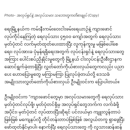
Photo- အလုပ်ရှင်နဲ့ အလုပ်သမား သဘောတူကတိစာချုပ် (Copy)
ရေးမြို့နယ်က ကမ်းနီးကမ်းဝေးငါးဖမ်းရေယာဉ်နဲ့ ကျားဖောင်
လုပ်ကိုင်နေကြတဲ့ ရေလုပ်သား ၄၅၀၀ ကျော်အတွက် ရေလုပ်သား
မှတ်ပုံတင် လက်မှတ်ထုတ်ပေးထားပြီး လူကုန်ကူးမှု မဖြစ်ပေါ်စေ
ရေး၊ လုပ်အားခ ပုံမှန်ရရှိရေးအတွက် လုပ်ငန်းရှင်နဲ့ ရေလုပ်သားတွေ
အကြား ပေါင်းစပ်ညှိနှိုင်းမှုတွေကို မြို့နယ် ငါးလုပ်ငန်းဦးစီးဌာနက
ဆောင်ရွက်ခဲ့တာရှိပြီး လွှတ်တော်ကိုယ်စားလှယ်တွေကလည်း ပညာ
ပေး ဟောပြောမှုတွေ မကြာမကြာ ပြုလုပ်ခဲ့တယ်လို့ ဒေသခံ
အမျိုးသားလွှတ်တော်ကိုယ်စားလှယ် ဦးမျိုးဝင်းက ပြောပါတယ်။
ဦးမျိုးဝင်းက “ကျားဖောင်တွေမှာ အလုပ်သမားတွေကို ရေလုပ်သား
မှတ်ပုံတင်လုပ်ဖို့၊ မှတ်ပုံတင်ရှိမှ အလုပ်ရှင်တွေဘက်က လက်ခံဖို့
အပိုင်း၊ မှတ်ပုံတင် လုပ်ထားပြီးဆိုရင် ပင်လယ်မှာ ကျူးလွန်တာပဲ
ဖြစ်ဖြစ် မကျေနပ်လို့ တိုင်တန်းတာပဲဖြစ်ဖြစ် အလွယ်တကူ ရှာဖွေပြီး
ဖော်ထုတ်နိုင်မှာပါ၊ နောက်ပြီး ရေလုပ်သားတွေ ကို လူသားဆန်ဆန်