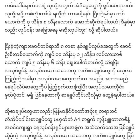
ကမ်းပေါ်ရောက်တာနဲ့ သူတို့အတွက် အဲဒီငွေတွေကို ရှင်းပေးရတယ်၊
သူတို့အဖို့ တစ်လုံးတစ်ခဲ ရလိုက် တာပေါ့နော်၊ ပြီးတဲ့နှစ်မှာ တစ်
ယောက်ကို ၇ သိန်း၊ ၈ သိန်းလောက် အောက်ဆိုက်ရပါတယ်၊ ဒီနှစ်မှာ
လည်း လုပ်ငန်း အခြေအနေ မဆိုးလှပါဘူး” လို့ ဆိုပါတယ်။
ပြီးခဲ့တဲ့ကျားဖောင်တစ်ရာသီ ၈ လစာ နှစ်ချုပ်လုပ်ခအတွက် ဖောင်
ဦးစီးတစ်ယောက်ကို ကျပ် ၁၀ သိန်းမှ ၁၂ သိန်း၊ လုပ်သားတစ်
ယောက် ကျပ် ၅ သိန်းမှ ၆ သိန်း ဈေးပေါက်တယ်လို့ သိရပြီး
အလုပ်ရှင်နဲ့ အလုပ်သမား သဘောတူ ကတိစာချုပ်တွေကို လေ့လာ
ကြည့်တဲ့အခါမှာ အလုပ်သမားတွေဘက်က အမည်၊ အဘအမည်
နေရပ်လိပ်စာတွေကိုပဲ ဖြည့်စွက်ထားကြပြီး အလုပ်သမားတိုင်း
မှတ်ပုံတင်-မရှိ ဖြစ်နေတာကို စာချုပ်တိုင်းလိုလိုမှာ တွေ့ခဲ့ရပါတယ်။
ထိုစာချုပ်တွေဟာလည်း မြန်မာနိုင်ငံတော်အစိုးရ တရားဝင်
တံဆိပ်ခေါင်းစာချုပ်တွေ မဟုတ်ဘဲ A4 စာရွက် ကွန်ပျူတာစာစီနဲ့
အစင်ကျေးရွာ ရေလုပ်ငန်းရှင်များအဖွဲ့က အသိသက်သေအဖြစ်ချုပ်
ဆိုခဲ့တဲ့ အလုပ်ရှင်နဲ့ အလုပ်သမား သဘောတူ ကတိစာချုပ်တွေ ဖြစ်