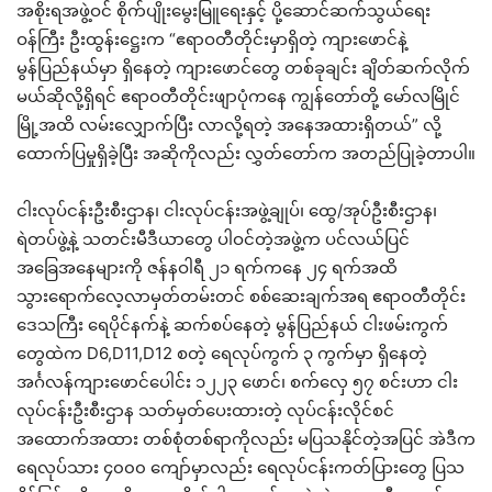
အစိုးရအဖွဲ့ဝင် စိုက်ပျိုးမွေးမြူရေးနှင့် ပို့ဆောင်ဆက်သွယ်ရေး
ဝန်ကြီး ဦးထွန်းဋ္ဌေးက “ဧရာဝတီတိုင်းမှာရှိတဲ့ ကျားဖောင်နဲ့
မွန်ပြည်နယ်မှာ ရှိနေတဲ့ ကျားဖောင်တွေ တစ်ခုချင်း ချိတ်ဆက်လိုက်
မယ်ဆိုလို့ရှိရင် ဧရာဝတီတိုင်းဖျာပုံကနေ ကျွန်တော်တို့ မော်လမြိုင်
မြို့အထိ လမ်းလျှောက်ပြီး လာလို့ရတဲ့ အနေအထားရှိတယ်” လို့
ထောက်ပြမှုရှိခဲ့ပြီး အဆိုကိုလည်း လွှတ်တော်က အတည်ပြုခဲ့တာပါ။
ငါးလုပ်ငန်းဦးစီးဌာန၊ ငါးလုပ်ငန်းအဖွဲ့ချုပ်၊ ထွေ/အုပ်ဦးစီးဌာန၊
ရဲတပ်ဖွဲ့နဲ့ သတင်းမီဒီယာတွေ ပါဝင်တဲ့အဖွဲ့က ပင်လယ်ပြင်
အခြေအနေများကို ဇန်နဝါရီ ၂၁ ရက်ကနေ ၂၄ ရက်အထိ
သွားရောက်လေ့လာမှတ်တမ်းတင် စစ်ဆေးချက်အရ ဧရာဝတီတိုင်း
ဒေသကြီး ရေပိုင်နက်နဲ့ ဆက်စပ်နေတဲ့ မွန်ပြည်နယ် ငါးဖမ်းကွက်
တွေထဲက D6,D11,D12 စတဲ့ ရေလုပ်ကွက် ၃ ကွက်မှာ ရှိနေတဲ့
အင်္ဂလန်ကျားဖောင်ပေါင်း ၁၂၂၃ ဖောင်၊ စက်လှေ ၅၇ စင်းဟာ ငါး
လုပ်ငန်းဦးစီးဌာန သတ်မှတ်ပေးထားတဲ့ လုပ်ငန်းလိုင်စင်
အထောက်အထား တစ်စုံတစ်ရာကိုလည်း မပြသနိုင်တဲ့အပြင် အဲဒီက
ရေလုပ်သား ၄၀၀၀ ကျော်မှာလည်း ရေလုပ်ငန်းကတ်ပြားတွေ ပြသ