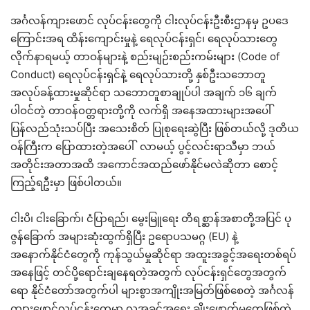
အင်္ဂလန်ကျားဖောင် လုပ်ငန်းတွေကို ငါးလုပ်ငန်းဦးစီးဌာနမှ ဥပဒေ
ကြောင်းအရ ထိန်းကျောင်းမှုနဲ့ ရေလုပ်ငန်းရှင်၊ ရေလုပ်သားတွေ
လိုက်နာရမယ့် တာဝန်များနဲ့ စည်းမျဉ်းစည်းကမ်းများ (Code of
Conduct) ရေလုပ်ငန်းရှင်နဲ့ ရေလုပ်သားတို့ နှစ်ဦးသဘောတူ
အလုပ်ခန့်ထားမှုဆိုင်ရာ သဘောတူစာချုပ်ပါ အချက် ၁၆ ချက်
ပါဝင်တဲ့ တာဝန်ဝတ္တရားတို့ကို လက်ရှိ အနေအထားများအပေါ်
ပြန်လည်သုံးသပ်ပြီး အသေးစိတ် ပြုစုရေးဆွဲပြီး ဖြစ်တယ်လို့ ဒုတိယ
ဝန်ကြီးက ပြောထားတဲ့အပေါ် လာမယ့် ပွင့်လင်းရာသီမှာ ဘယ်
အတိုင်းအတာအထိ အကောင်အထည်ဖော်နိုင်မလဲဆိုတာ စောင့်
ကြည့်ရဦးမှာ ဖြစ်ပါတယ်။
ငါးပိ၊ ငါးခြောက်၊ ငံပြာရည်၊ မွေးမြူရေး တိရစ္ဆာန်အစာတို့အပြင် ပု
ဇွန်ခြောက် အများဆုံးထွက်ရှိပြီး ဥရောပသမဂ္ဂ (EU) နဲ့
အနောက်နိုင်ငံတွေကို ကုန်သွယ်မှုဆိုင်ရာ အထူးအခွင့်အရေးတစ်ရပ်
အနေဖြင့် တင်ပို့ရောင်းချနေရတဲ့အတွက် လုပ်ငန်းရှင်တွေအတွက်
ရော နိုင်ငံတော်အတွက်ပါ များစွာအကျိုးအမြတ်ဖြစ်စေတဲ့ အင်္ဂလန်
ကျားဖောင်လုပ်ငန်းတွေမှာ လူ့အခွင့်အရေး ချိုးဖောက်မှုတွေဖြစ်တဲ့