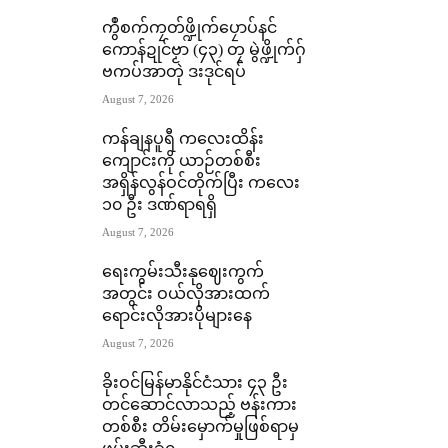
ကွဳစက်ကၠတ်ဖ္ဍိုက်ပၠောပ်နင်
ကောန်ဍုင်ဗၟာ (၄၃) တၠ မွဲဖ္ဍိုက်ဂှ်
ဗကပ်အာတုဲ ဒးဒုင်ရပ်
August 7, 2026
ကန်ချနပူရီ ကလေးထိန်း
ကျောင်းကို ယာဉ်တစ်စီး
အရှိန်လွန်ဝင်တိုက်ပြီး ကလေး
၁၀ ဦး ဒဏ်ရာရရှိ
August 7, 2026
ရေးကွမ်းသီးနုဈေးကွက်
အတွင်း ဝယ်လိုအားထက်
ရောင်းလိုအားပိုများနေ
August 7, 2026
ခိုးဝင်မြန်မာနိုင်ငံသား ၄၃ ဦး
တင်ဆောင်လာသည့် ဗန်းကား
တစ်စီး တိမ်းမှောက်မှုဖြစ်ရာမှ