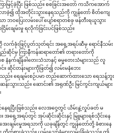
့်ကြာမြင့်ခဲ့ပြီး ဖြစ်သည်။ စစခြင်းအတော် ကသိကအောက်
ခဲ့၍ ထိုအတိုင်းသွားနေရသည်ကို ကျွန်တော် စိတ်ကျေ
နေသော ဘဝပြေးလမ်းပေါ် ပျော်စရာတစ်ခု ဖန်တီးရယူသွား
ိမ်းချမ်းမှု ရလိုက်ခြင်းပင်ဖြစ်သည်။
ေးကို လက်ခုံးဖြင့်ပွတ်သုတ်ရင်း အရှေ့အရပ်ဆီမှ ရောင်နီသမ်း
်ဆိုင်မှ ကြာနီကန်ဆရာတော်၏ တရားတော်ကို
ေ နံနက်ချိန်ခါတေးသံသာနှင့် ဓမ္မတေးသံများသည် လူ
န်ပင်။ ဆိုင်တန်းများကိုဖြတ်၍ လမ်းမနံဘေး
ေမိသည်။ ရေချမ်းစဉ်ပမာ တည်ဆောက်ထားသော ရေသန့်ဘူး
န်းဆန်းသွားသည်။ ဆောင်း၏ အရုဏ်ဦး မြင်ကွင်းကျယ်များ
။
င်နေရပြီးဖြစ်သည်။ လေအဝှေ့တွင် ယိမ်းနွဲ့လှုပ်ခတ် မ
ရှေ့အရပ်တွင် အုပ်ဆိုင်းဆိုင်းနှင့် မြူများရစ်သိုင်းနေ
အေးချမ်းမှုအရသာကို ယခုချိန်တွင် ကျွန်တော်တို့ ခံစားနေ
 တိုက်စားခဲ့သည်။ ယမ်းညှော်နံ့များလွှမ်းခြုံခဲ့သည်။ ဤ