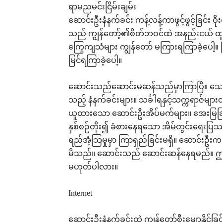
ရာမညမင်းငြိမ်းချမ်း
ဆောင်းဦးနံနက်ခင်း ကန့်လန့်ကာဖွင့်ဖွင့်ခြင်း 
သည် ကျွန်တော့်၏စိတ်ဘဝင်ထဲ အနည်းငယ် ထူ
ကြွေကျသံများ ကျွန်တော် မကြားရကြာခဲ့ပေါ့။ မြ
မြင်ရကြာခဲ့ပေါ့။
ဆောင်းသည်ဆောင်းမဆန်သည်မှာကြာပြီ။ သေဆုံးသ
သည့် နံနက်ခင်းများ။ သင်္ခါရနှင့်သက္ကရာဇ်များတိ
ယူထားသော ဆောင်းဦးအိပ်မက်များ။ အေးမြခြင်းန
နှစ်စဉ်တိုး၍ ခံစားနေရသော အိမ်တွင်းရေးပြ
ရည်အံ့သြမှုမှာ ကြာရှည်ခြင်းမရှိ။ ဆောင်းဦးက
မိသည်။ ဆောင်းသည် ဆောင်းဆန်နေရမည်။ ဤသည်မ
မဟုတ်ပါလား။
Internet
ဆောင်းဦးနံနက်ခင်းထဲ ကျွန်တော်စီးမျောနိုင်ခ