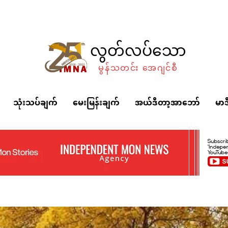
လွတ်လပ်သော
မွန်သတင်း အေဂျင်စီ
သုံးသပ်ချက်
မေးမြန်းချက်
အယ်ဒီတာ့အာဘော်
မာဒ