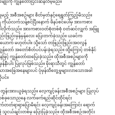
ိုးကို ကျွန်တော်ငြင်းဆန်လိမ့်မည်။
ရမည့် အစီအစဉ်များ စိတ်မှတ်နှင့်ရေရွတ်ကြည့်မိသည်။
 ကိုယ်လက်သန့်စင်ပြီးနောက် ဖိနပ်စင်ပေါ်မှ အားကစား
န်ခါလိုက်သည်။ အားကစားဝတ်စုံတစ်စုံ ဝတ်ဆင်လျှက် အဖြူ
့ ဖြည်းဖြည်းမှန်မှန်လေး ပြေးတက်ခဲ့သည်။ ယခင်က
စ်ယောက် မဟုတ်ပါ။ သို့သော် တဖြည်းဖြည်းအဝလွန်
ွန်တော် အတော်စိတ်ပင်ပန်းခဲ့ရသည်။ ထို့ကြောင့် တစ်နိုင်
နေဖြင့် ကျွန်တော်ထပြေးခဲ့သည်။ ထိုအစီအစဉ်များကို
မှန်နီးပါး ပြုလုပ်ဖြစ်သည်။ မိုးရာသီတွင် ကျွန်တော်
ဲသောအခြေအနေများပင် ပုံမှန်ထိတွေ့မှုများလာသောအခါ
ုပင်။
တွန်းအားယူခဲ့ရသည်။ လေ့ကျင့်ခန်းအစီအစဉ်များ ပြုလုပ်
ော် တစ်ခုသောညနေ လက်ဖက်ရည်ဆိုင်ထိုင်ရင်း
ောက်တတ်ရာရာပြောမိရင်း လေ့ကျင့်ခန်းအကြောင်း ရောက်
သူငယ်ချင်းတစ်မှ ပြောပြခဲ့သည်။ ထိုအစီအစဉ်အတိုင်း