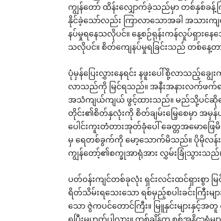
ကျွန်တော် ထိန်းလျှောက်ခဲ့သည်မှာ တစ်နှစ်ခန
နိုင်ခဲ့သော်လည်း ကြာလာသောအခါ အသားကျလာ
နပ်မှုရနေသလိုပင်။ နေ့စဉ်ရုန်းကန်လှုပ်ရှား
သလိုပင်။ စိတ်ကျေနပ်မှုရခြင်းသည် တစ်နေ့တာငြ
ပုံမှန်ပြေးလွှားနေရင်း နဖူးပေါ်စို့လာသည့်ချွ
လာသည်ကို မြင်ရသည်။ အနီးအနားလက်ဖက်ရည
အသံကျယ်ကျယ် ဖွင့်ထားသည်။ မည်သို့ပင်ဆိုစ
တိုင်း၏စိတ်နှလုံးကို စိတ်ချမ်းမြေ့စေမှာ အမှ
ပေါင်းကူးတံတားအုတ်ခုံပေါ် ခေတ္တအမောဖြ
မှ ရေတစ်ခွက်ကို မော့သောက်မိသည်။ ပိုမိုလ
ကျွန်တော့်၏စက္ခုအာရုံအား လွှမ်းခြုံသွားသည်
ပတ်ဝန်းကျင်တစ်ခုလုံး ရှင်းလင်းထင်ရှားစွာ မြ
ရိတ်သိမ်းရသေးသော ရစ်မှည့်စပါးခင်းကြီးများ။ အ
သော ဇွဲကပင်တောင်ကြီး။ မြူနှင်းများနှင့်အတူ 
ရပြီးမဟုတ်ပါလား။ တစ်ချိန်က စစ်အနိဌာရုံများ