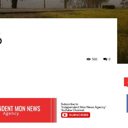
်
560
0
WhatsApp