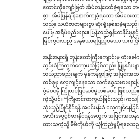
တောင်ကိုကျော်ဖြတ် အိပ်တန်းငတ်ခဲ့ရသော ဘဝပ
စွာ။ အိမ်ပြန်ချိန်နောက်ကျခဲ့ရသော အိမ်ဝေးသား
သည်။ သယံဇာတများစွာ ဆုံးရှုံးနစ်နာခဲ့ရသည်။
ပေါ်မှ အရိပ်မည်းများ။ ပြန်လည်ရုန်းထနိုင်မှ
မြင်ကွင်းသည် အနှစ်သာရပြည့်ဝသော သက်ငြိမ
အနီးအနားရှိ ဘုန်းတော်ကြီးကျောင်းမှ တုံးခေ
ဆွမ်းခံကြွထွက်တော့မည်ဖြစ်သည်။ မြူနှင်းမျာ
ဘယ်ညာစည်းချက် မှန်ကန်စွာဖြင့် အပြင်းအထ
တစ်ခုမှ လေ့ကျင့်နေသော လက်ဝှေ့သမားများဖြ
ပွဲမဝင်မှီ ကြိုတင်ပြင်ဆင်မှုတစ်ခုပင် ဖြစ်
ကဲ့သို့ပင်။ “ကြိုတင်ကာကွယ်ခြင်းသည်၊ ကုသခြ
ဆုံးယှဉ်ပြိုင်နိုင်ရန် အပင်ပန်းခံ လေ့ကျင့်နေခြ
အသီးအပွင့်စံစားနိုင်ရန်အတွက် အပြင်းအထန်အလု
ထားသကဲ့သို့ မိမိကိုယ်ကို ယုံကြည်မှုပိုရစေသည