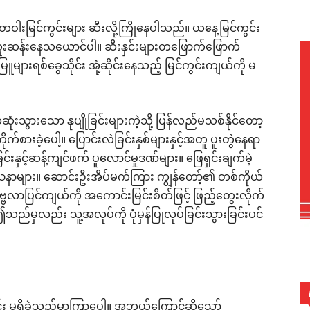
ဝိုးတဝါးမြင်ကွင်းများ ဆီးလို့ကြိုနေပါသည်။ ယနေ့မြင်ကွင်း
းဆန်းနေသယောင်ပါ။ ဆီးနှင်းများတဖြောက်ဖြောက်
ူများရစ်ခွေသိုင်း အုံ့ဆိုင်းနေသည့် မြင်ကွင်းကျယ်ကို မ
ွားသော နုပျိုခြင်းများကဲ့သို့ ပြန်လည်မသစ်နိုင်တော့
ုက်စားခဲ့ပေါ့။ ပြောင်းလဲခြင်းနှစ်များနှင့်အတူ ပူးတွဲနေရာ
ှင့်ဆန့်ကျင်ဖက် ပူလောင်မှုဒဏ်များ။ ဖြေရှင်းချက်မဲ့
ဿနာများ။ ဆောင်းဦးအိပ်မက်ကြား ကျွန်တော့်၏ တစ်ကိုယ်
ဗ္ဗလာပြင်ကျယ်ကို အကောင်းမြင်းစိတ်ဖြင့် ဖြည့်တွေးလိုက်
ှလည်း သူ့အလုပ်ကို ပုံမှန်ပြုလုပ်ခြင်းသွားခြင်းပင်
ြင်း မရှိခဲ့သည်မှာကြာပေါ့။ အဘယ်ကြောင့်ဆိုသော်