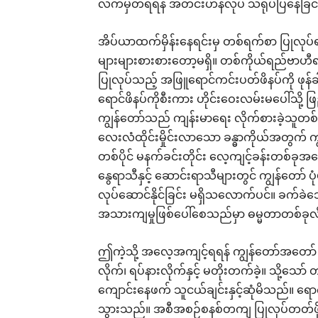
လက်မှတ်ရရန် အတင်းဟန်လုပ် သရုပ်ပြနေခြင်းမျ
အိပ်ယာထက်မှိန်းနေရင်းမှ တစ်ရက်စာ ပြုလုပ်
များများစားစားတော့မရှိ။ တစ်ကိုယ်ရည်ဗာဟီရ
ပြုလုပ်သည့် အဖြူရောင်ကင်းပတ်ဖိနပ်ကို ဖု
ရောင်ဖိနပ်ကိုစီးကား ဟိုင်းဝေးလမ်းမပေါ်သို
ကျွန်တော်သည် ကျန်းမာရေး လိုက်စားခဲ့သူတ
လေးလံထိုင်းမှိုင်းလာသော ခန္ဓာကိုယ်အတွက် ကျ
တစ်ပိုင် မနက်ခင်းတိုင်း လေ့ကျင့်ခန်းတစ်ခုအ
နွေရာသီနှင့် ဆောင်းရာသီများတွင် ကျွန်တော် ပုံ
လုပ်ဆောင်နိုင်ခြင်း မရှိသလောက်ပင်။ ခက်ခ
အသားကျမှုဖြစ်ပေါ်စေသည်မှာ ဓမ္မတာတစ်ခုလိ
ဤကဲ့သို့ အလေ့အကျင့်ရရန် ကျွန်တော်အတော် 
လိုက်၊ ရပ်နားလိုက်နှင့် မတိုးတက်ခဲ့။ သို့သ
ကျောင်းနေဖက် သူငယ်ချင်းနှင့်ဆုံမိသည်။ ရ
သွားသည်။ အစီအစဉ်စနစ်တကျ ပြုလုပ်တတ်ဖို့ 