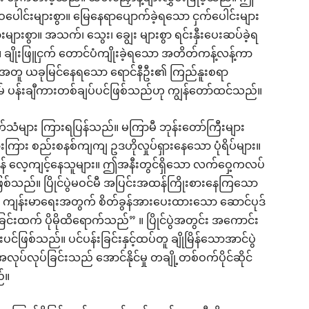
ေါင်းများစွာ။ မြေနေရာပျောက်ခဲ့ရသော ငှက်ပေါင်းများ
များစွာ။ အသက်၊ သွေး၊ ချွေး များစွာ ရင်းနှီးပေးဆပ်ခဲ့ရ
 ချိုးဖြူငှက် တောင်ပံကျိုးခဲ့ရသော အတိတ်ကန့်လန့်ကာ
ုနှင့်အတူ ယခုမြင်နေရသော ရောင်နီဦး၏ ကြည်နူးစရာ
် ပန်းချီကားတစ်ချပ်ပင်ဖြစ်သည်ဟု ကျွန်တော်ထင်သည်။
ါက်သံများ ကြားရပြန်သည်။ မကြာမီ ဘုန်းတော်ကြီးများ
းကြား စည်းစနစ်ကျကျ ဥဒဟိုလှုပ်ရှားနေသော ပုံရိပ်များ။
န် လေ့ကျင့်နေသူများ။ ဤအနီးတွင်ရှိသော လက်ဝှေ့ကလပ်
စ်သည်။ ပြိုင်ပွဲမဝင်မီ အပြင်းအထန်ကြိုးစားနေကြသော
သည်။ ကျန်းမာရေးအတွက် စိတ်ခွန်အားပေးထားသော ဆောင်ပုဒ်
င်းထက် ပိုမိုထိရောက်သည်” ။ ပြိုင်ပွဲအတွင်း အကောင်း
င်းပင်ဖြစ်သည်။ ပင်ပန်းခြင်းနှင့်ထပ်တူ ချိုမြိန်သောအာင်ပွဲ
ပ်လုပ်ခြင်းသည် အောင်နိုင်မှု တချို့တစ်ဝက်ပိုင်ဆိုင်
်။