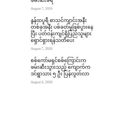
ဖမ်းဆီးခံရ
August 7, 2026
နွန်ထပူရီ စာသင်ကျာင်းအနီး
တစ်ခုအနီး ပစ်ခတ်မှုဖြစ်ပွားနေ
ပြီး ပတ်ဝန်းကျင်ရှိပြည်သူများ
ရှောင်ရှားရန်သတိပေး
August 7, 2026
စစ်ကော်မရှင်စစ်ကြောင်းက
ဖမ်းဆီးသွားသည့် ကျောက်က
ဒင်ရွာသား ၅ ဦး ပြန်လွတ်လာ
August 6, 2026