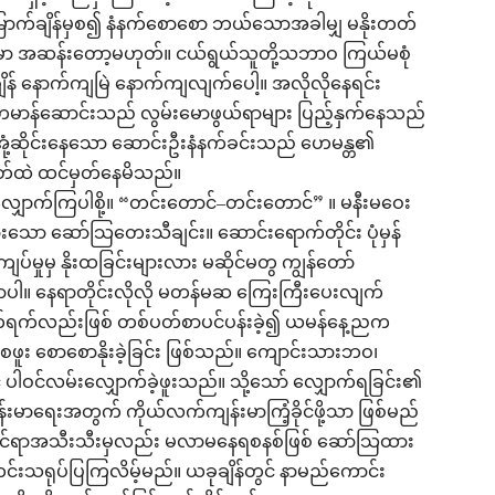
ာက်ချိန်မှစ၍ နံနက်စောစော ဘယ်သောအခါမျှ မနိုးတတ်
်မှာ အဆန်းတော့မဟုတ်။ ငယ်ရွယ်သူတို့သဘာဝ ကြယ်မစုံ
် နောက်ကျမြဲ နောက်ကျလျက်ပေါ့။ အလိုလိုနေရင်း
ဟေမာန်ဆောင်းသည် လွမ်းမောဖွယ်ရာများ ပြည့်နှက်နေသည်
းအုံ့ဆိုင်းနေသော ဆောင်းဦးနံနက်ခင်းသည် ဟေမန္တ၏
တ်ထဲ ထင်မှတ်နေမိသည်။
ျှောက်ကြပါစို့။ “တင်းတောင်–တင်းတောင်” ။ မနီးမဝေး
ထားသော ဆော်သြတေးသီချင်း။ ဆောင်းရောက်တိုင်း ပုံမှန်
်မှုမှ နိုးထခြင်းများလား မဆိုင်မတွ ကျွန်တော်
ပါ။ နေရာတိုင်းလိုလို မတန်မဆ ကြေးကြီးပေးလျက်
ပိတ်ရက်လည်းဖြစ် တစ်ပတ်စာပင်ပန်းခဲ့၍ ယမန်နေ့ညက
စဖူး စောစောနိုးခဲ့ခြင်း ဖြစ်သည်။ ကျောင်းသားဘဝ၊
 ပါဝင်လမ်းလျှောက်ခဲ့ဖူးသည်။ သို့သော် လျှောက်ရခြင်း၏
န်းမာရေးအတွက် ကိုယ်လက်ကျန်းမာကြံ့ခိုင်ဖို့သာ ဖြစ်မည်
ိုင်ရာအသီးသီးမှလည်း မလာမနေရစနစ်ဖြစ် ဆော်သြထား
တင်းသရုပ်ပြကြလိမ့်မည်။ ယခုချိန်တွင် နာမည်ကောင်း