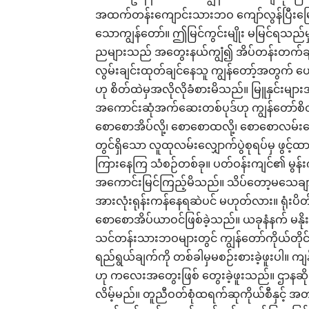
အထက်တန်းကျောင်းသားဘဝ ကျော်လွန်ပြီးမြေ
သောကျွန်တော်။ ဤမြင်ကွင်းမျိုး မမြင်ရသည
ညများသည် အတွေးနယ်ကျွံ၍ အိပ်တန်းတက်ချိန
လွမ်းချင်းထုတ်ချင်နေသူ ကျွန်တော့်အတွက် 
ဟု စိတ်ထဲမှအလိုလိုခံစားမိသည်။ မြူနှင်းမျာ
အကောင်းဆုံအက်ဆေးတစ်ပုဒ်ဟု ကျွန်တော်စိ
စောစောအိပ်လို့၊ စောစောထလို့၊ စောစောလမ်းလ
တွင်ရှိသော လူထုလမ်းလျှောက်ပွဲစုရပ်မှ ဖွင့်
ကြားနေကြ သံစဉ်တစ်ခု။ ပတ်ဝန်းကျင်၏ မွန်းကျပ
အကောင်းမြင်ကြည့်မိသည်။ သိပ်တော့မသေချာ
အားလုံးရုန်းကန်နေရဆဲပင် မဟုတ်လား။ ရုံး
စောစောအိပ်ယာဝင်ဖြစ်ခဲ့သည်။ ယခုနံနက် မနိုး
သင်တန်းသားဘဝများတွင် ကျွန်တော်ကိုယ်တိုင်
ရည်ရွယ်ချက်ကို တစ်ခါမှမစဉ်းစားခဲ့ဖူးပါ။ ကျ
ဟု ကလေးအတွေးဖြစ် တွေးခဲ့ဖူးသည်။ ဌာနဆ
လိမ့်မည်။ တူညီဝတ်စုံထရက်ဆုကိုယ်စီနှင့် အ