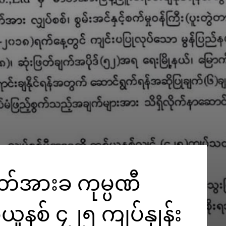
ါတ်အားခ ကုမ္ပဏီ
ူနစ် ၄၂၅ ကျပ်နှုန်း