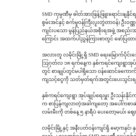
SMD ကုမ္ပဏီမှ ဓါတ်အားဖြန့်ဖြူးရောင်းချနိုင
စွမ်းအင်နှင့် စက်မှုဝန်ကြီး(ပူးတွဲတာဝန်) ဦးဝ
ကျင်းပသော မွန်ပြည်နယ်အစိုးရအဖွဲ့ အစည်း
ကြောင်း အထက်ပါညွှန်ကြားစာတွင် ဖော်ပြထ
အလားတူ လမိုင်းမြို့ရှိ SMD ရေးမြောက်ပိုင်းဒ
သြဂုတ်လ ၁၈ ရက်နေ့က နှစ်ကရင်ကျေးရွာအုပ်ချ
တွင် စာချုပ်တွင်မပါရှိသော ဝန်ဆောင်ခကောက်ခ
ကျသင့်ငွေကို သတ်မှတ်ရက်အတွင်းပေးသွင်းရန
နှစ်ကရင်ကျေးရွာ အုပ်ချုပ်ရေးမှူး ဦးသန်းနိ
က စာပြန်ကျလာတဲ့အခါကျတော့ အပေါ်ကစာဆိုတေ
လမ်းမီးကို တစ်နေ့ ၅ နာရီပဲ ပေးတော့မယ်၊ ဈ
လမိုင်းမြို့နှင့် အနီးပတ်ဝန်းကျင်ရှိ မော့ကနင်၊