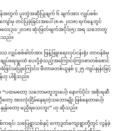
်ရန်အတွက် ပူးတွဲအဆိုပြုချက် ၆ ချက်အား လျှပ်စစ်၊
ဏ္ဏကျော်မှ တင်ပြခဲ့ခြင်းအပေါ် (၈-၈-၂၀၁၈) ရက်နေ့တွင်
အဝေး(၃၀/၂၀၁၈) ဆုံးဖြတ်ချက်အပိုဒ်(၅) အရ သဘောတူ
ားသည်။
ေသ လျှပ်စစ်ဓါတ်အား ဖြန့်ဖြူးရေးလုပ်ငန်းရုံး တာဝန်ခံမှ
ုပ်ရေးမှူးထံ ပေးပို့ခဲ့သည့်အကြောင်းကြားစာတစ်စောင်
ံခြင်းမပြုကြောင်း၊ မီတာခတစ်ယူနစ် ၄၂၅ ကျပ်နှုန်းဖြင့်
်ဟု ပါရှိသည်။
ုင်က “ပထမတော့ သဘောမတူဘူးပေါ့၊ နောက်ပိုင်း အစိုးရဆီ
ာ့ အားလုံးငြိမ်နေရတဲ့သဘောမျိုး ဖြစ်နေတာပေါ့၊
ေးနှုန်းတော့ မညှိရသေးဘူး” ဟု ဆိုသည်။
 နှစ်ကရင်၊ သပြေရွာသစ်နှင့် ကော့ဒွတ်ကျေးရွာတို့တွင် လွန်ခဲ့