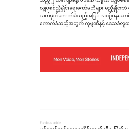
သည့် ၂ လကျော်ခန့်က SMD ကုမ္ပဏီ လျှပ်စစ်ဓ
လျှပ်စစ်ညှိနှိုင်းရေးကော်မတီများ မညှိနှိုင်း
သတ်မှတ်ကောက်ခံသည့်အပြင် လစဉ်ဝန်ဆောင်ခ
ကောက်ခံသည့်အတွက် ကုမ္ပဏီနှင့် ဒေသခံလူ
Previous article