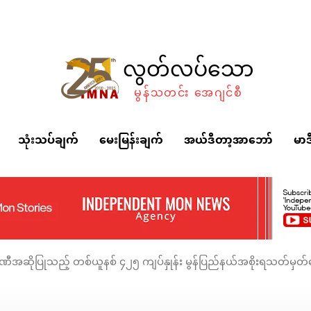
လွတ်လပ်သော
မွန်သတင်း အေဂျင်စီ
သုံးသပ်ချက်
မေးမြန်းချက်
အယ်ဒီတာ့အာဘော်
မာဒ
္ပဏီအဆိုပြုသည့် တစ်ယူနစ် ၄၂၅ ကျပ်နှုန်း မွန်ပြည်နယ်အစိုးရသတ်မှတ