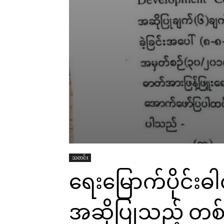
သတင်း
ရေးမြောက်ပိုင်းဓ
အဆိုပြုသည့် တစ်ယ