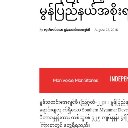
မွန်ပြည်နယ်အစိ
-
လွတ်လပ်သော မွန်သတင်းအေဂျင်စီ
August 22, 2018
By
မွန်ပြည်နယ်အစိုးရညွှန်ကြားစာ(Copy)
Facebook
X
Pinterest
မွန်သတင်းအေဂျင်စီ (သြဂုတ်-၂၂)။ ။ မွန်ပြည်
ရောင်းချလျက်ရှိသော Southern Myanmar Devel
မီတာခနှုန်းထား တစ်ယူနစ် ၄၂၅ ကျပ်နှုန်း မွ
ကြားစာတွင် တွေ့ရှိရသည်။