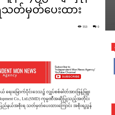
ုးရသတ်မှတ်ပေးထား
553
0
WhatsApp
နယ် ရေးမြောက်ပိုင်းဒေသ၌ လျှပ်စစ်ဓါတ်အားဖြန့်ဖြူး
opment Co., Ltd.(SMD) ကုမ္ပဏီအဆိုပြုသည့်အတိုင်း
န်ပြည်နယ်အစိုးရ သတ်မှတ်ပေးထားကြောင်း အစိုးရညွှန်