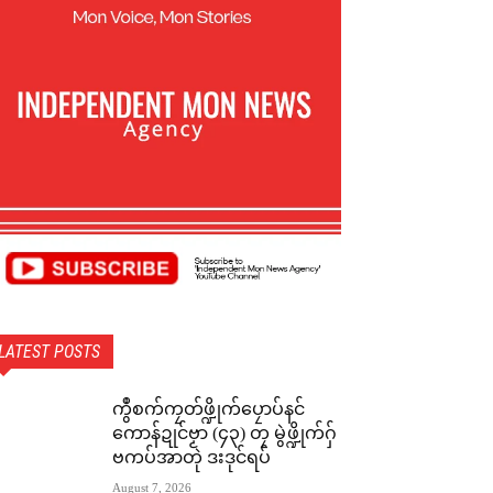
LATEST POSTS
ကွဳစက်ကၠတ်ဖ္ဍိုက်ပၠောပ်နင်
ကောန်ဍုင်ဗၟာ (၄၃) တၠ မွဲဖ္ဍိုက်ဂှ်
ဗကပ်အာတုဲ ဒးဒုင်ရပ်
August 7, 2026