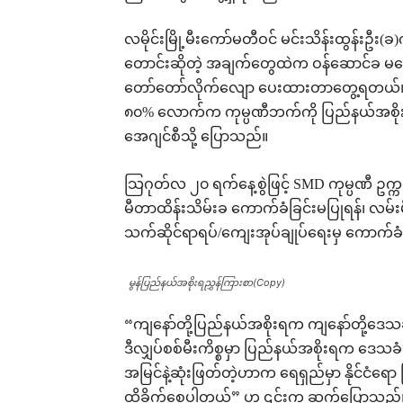
လမိုင်းမြို့မီးကော်မတီဝင် မင်းသိန်းထွန်းဦ
တောင်းဆိုတဲ့ အချက်တွေထဲက ဝန်ဆောင်ခ မကော
တော်တော်လိုက်လျော ပေးထားတာတွေ့ရတယ်၊ 
၈၀% လောက်က ကုမ္ပဏီဘက်ကို ပြည်နယ်အစိုး
အေဂျင်စီသို့ ပြောသည်။
သြဂုတ်လ ၂၀ ရက်နေ့စွဲဖြင့် SMD ကုမ္ပဏီ ဥက္
မီတာထိန်းသိမ်းခ ကောက်ခံခြင်းမပြုရန်၊ လမ်းမီ
သက်ဆိုင်ရာရပ်/ကျေးအုပ်ချုပ်ရေးမှ ကောက်ခ
မွန်ပြည်နယ်အစိုးရညွှန်ကြားစာ(Copy)
“ကျနော်တို့ပြည်နယ်အစိုးရက ကျနော်တို့ဒ
ဒီလျှပ်စစ်မီးကိစ္စမှာ ပြည်နယ်အစိုးရက ဒေသခံ
အမြင်နဲ့ဆုံးဖြတ်တဲ့ဟာက ရေရှည်မှာ နိုင်ငံရေ
ထိခိုက်စေပါတယ်” ဟု ၎င်းက ဆက်ပြောသည်