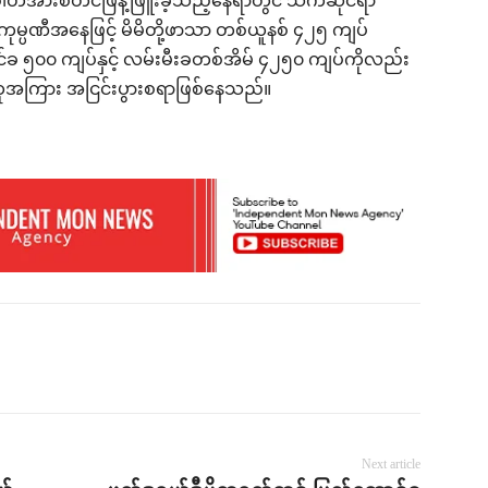
ါတ်အားစတင်ဖြန့်ဖြူးခဲ့သည့်နေရာတွင် သက်ဆိုင်ရာ
ဘဲ ကုမ္ပဏီအနေဖြင့် မိမိတို့ဖာသာ တစ်ယူနစ် ၄၂၅ ကျပ်
 ၅၀၀ ကျပ်နှင့် လမ်းမီးခတစ်အိမ် ၄၂၅၀ ကျပ်ကိုလည်း
ထုအကြား အငြင်းပွားစရာဖြစ်နေသည်။
Next article