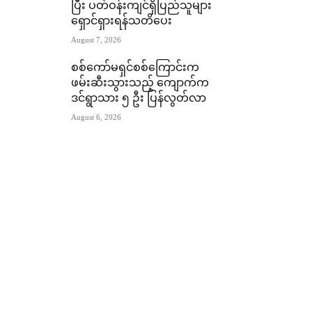
ပြီး ပတ်ဝန်းကျင်ရှိပြည်သူများ
ရှောင်ရှားရန်သတိပေး
August 7, 2026
စစ်ကော်မရှင်စစ်ကြောင်းက
ဖမ်းဆီးသွားသည့် ကျောက်က
ဒင်ရွာသား ၅ ဦး ပြန်လွတ်လာ
August 6, 2026