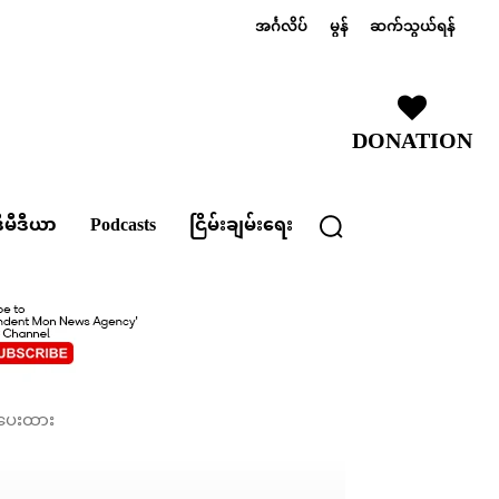
အင်္ဂလိပ်
မွန်
ဆက်သွယ်ရန်
DONATION
ီမီဒီယာ
Podcasts
ငြိမ်းချမ်းရေး
်ပေးထား