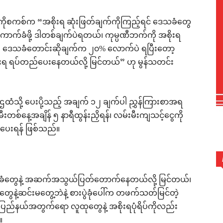
း(ခ)ကိုစကစ်က “အစိုးရ ဆုံးဖြတ်ချက်ကိုကြည့်ရင် ဒေသခံတွေ
က်ခံဖို့ ဒါတစ်ချက်ပဲရတယ်၊ ကုမ္ပဏီဘက်ကို အစိုးရ
ဒေသခံတောင်းဆိုချက်က ၂၀% လောက်ပဲ ရပြီးတော့
ရ ရပ်တည်ပေးနေတယ်လို့ မြင်တယ်” ဟု မွန်သတင်း
ကဌထံသို့ ပေးပို့သည့် အချက် ၁၂ ချက်ပါ ညွှန်ကြားစာအရ
းတစ်နေ့အချိန် ၅ နာရီထွန်းညှိရန်၊ လမ်းမီးကျသင့်ငွေကို
ံပေးရန် ဖြစ်သည်။
ေသခံတွေနဲ့ အဆက်အသွယ်ပြတ်တောက်နေတယ်လို့ မြင်တယ်၊
တွေနဲ့ဆင်းမတွေ့ဘဲနဲ့ စားပွဲခုံပေါ်က တဖက်သတ်မြင်တဲ့
ာ ပြည်နယ်အတွက်ရော လူထုတွေနဲ့ အစိုးရပုံရိပ်ကိုလည်း
။