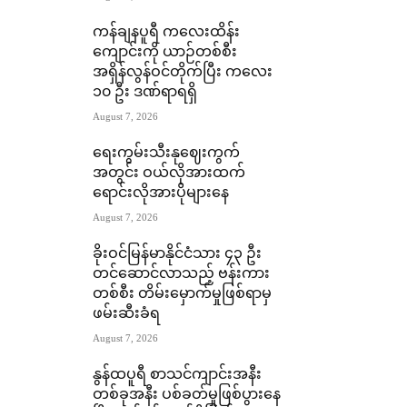
ကန်ချနပူရီ ကလေးထိန်း
ကျောင်းကို ယာဉ်တစ်စီး
အရှိန်လွန်ဝင်တိုက်ပြီး ကလေး
၁၀ ဦး ဒဏ်ရာရရှိ
August 7, 2026
ရေးကွမ်းသီးနုဈေးကွက်
အတွင်း ဝယ်လိုအားထက်
ရောင်းလိုအားပိုများနေ
August 7, 2026
ခိုးဝင်မြန်မာနိုင်ငံသား ၄၃ ဦး
တင်ဆောင်လာသည့် ဗန်းကား
တစ်စီး တိမ်းမှောက်မှုဖြစ်ရာမှ
ဖမ်းဆီးခံရ
August 7, 2026
နွန်ထပူရီ စာသင်ကျာင်းအနီး
တစ်ခုအနီး ပစ်ခတ်မှုဖြစ်ပွားနေ