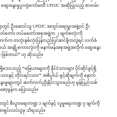
း ဆွေးနွေးမှုပူးတွဲကော်မတီ UPDJC အဆိုပြုသည့် စာတမ်း
င် ဦးဆောင်သူ UPDJC အတွင်းရေးမှူးအဖွဲ့ဝင် ဦး
ွှတ်တော်၊ တပ်မတော်အစုအဖွဲ့က ၂ ချက်စလုံးကို
်က တလုံးနှစ်လုံးပြန်လည်ပြင်ဆင်ဖို့ကလွဲရင် လက်ခံ
ို့စကားလုံးကို မနက်ဖန်အစုအဖွဲ့အလိုက် ဆွေးနွေး
ာ ဖြစ်တယ်” ဟု ဆိုသည်။
့် “မြေယာများကို နိုင်ငံသားများ ပိုင်ဆိုင်ခွင့်ရှိ
ှင့် တိုင်းရင်းသား” အဓိပ္ပါယ် ဖွင့်ဆိုချက်ကို နောက်
ေးမှုများတွင် ဆက်လက်ညှိနှိုင်းသွားမည်ဟု မွန်ပြည်သစ်
စော့မွန်က ပြောသည်။
င် စီးပွားရေးကဏ္ဍ ၁ ချက်နှင့် လူမှုရေးကဏ္ဍ ၇ ချက်ကို
ရှင်းလင်းပွဲမှ သိရသည်။