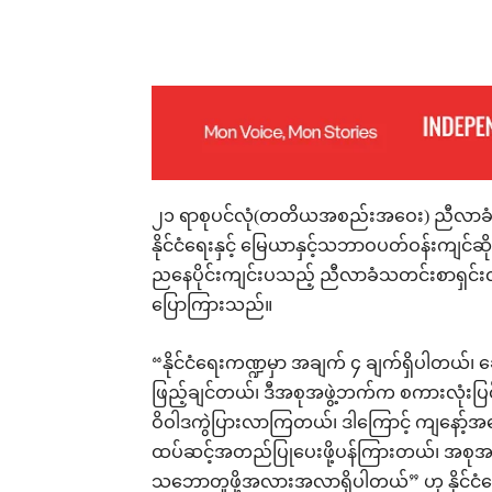
Facebook
X
Pinterest
၂၁ ရာစုပင်လုံ(တတိယအစည်းအဝေး) ညီလာခံ ၃ ရ
နိုင်ငံရေးနှင့် မြေယာနှင့်သဘာဝပတ်ဝန်းကျင်
ညနေပိုင်းကျင်းပသည့် ညီလာခံသတင်းစာရှင်းလင်
ပြောကြားသည်။
“နိုင်ငံရေးကဏ္ဍမှာ အချက် ၄ ချက်ရှိပါတယ်၊
ဖြည့်ချင်တယ်၊ ဒီအစုအဖွဲ့ဘက်က စကားလုံးပြင်ချ
ဝိဝါဒကွဲပြားလာကြတယ်၊ ဒါကြောင့် ကျနော့်အန
ထပ်ဆင့်အတည်ပြုပေးဖို့ပန်ကြားတယ်၊ အစုအဖ
သဘောတူဖို့အလားအလာရှိပါတယ်” ဟု နိုင်ငံရေ