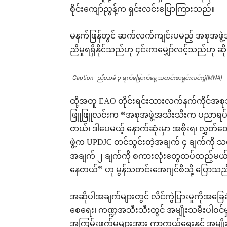
စိုင်းကျော်ညွန့်က ရှင်းလင်းပြောကြားသည်။
မနက်ဖြန်တွင် ဆက်လက်ကျင်းပမည့် အစုအဖွဲ့အလ
ညီမှုရရှိနိုင်သည်ဟု ၄င်းကမျှော်လင့်သည်ဟု ဆ
Caption- ညီလာခံ ၃ ရက်မြောက်နေ့ သတင်းစာရှင်းလင်းပွဲ(MNA)
ထို့အတူ EAO တိုင်းရင်းသားလက်နက်ကိုင်အစု
ဖြူဖြူလင်းက “အစုအဖွဲ့အသီးသီးက ပညာရပ်ရှု
တယ်၊ ဒါပေမယ့် နောက်ဆုံးမှာ အစိုးရ၊ လွှတ်တော
ဖွဲ့က UPDJC တင်သွင်းတဲ့အချက် ၄ ချက်ကို 
အချက် ၂ ချက်ကို စကားလုံးတွေထပ်ထည့်မယ်၊ 
နေတယ်” ဟု မွန်သတင်းအေဂျင်စီသို့ ပြောသည
အဆိုပါအချက်များတွင် လိင်ကွဲပြားမှုကိုအခြေခံ
စေရေး၊ ကဏ္ဍအသီးသီးတွင် အမျိုးသမီးပါဝင်မှု 
အကြမ်းဖက်မှုများအား ကာကွယ်ရေးနှင့် အမျို