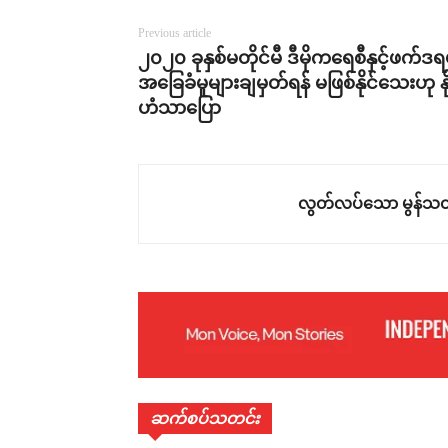
Previous article
၂၀၂၀ ခုနှစ်မတိုင်မီ ဒီမိုကရေစီနှင့်ဖက်ဒ
အခြေခံမူများချမှတ်ရန် မဖြစ်နိုင်သေးဟု နို
ဟံသာပြော
လွတ်လပ်သော မွန်သတ
ဆက်စပ်သတင်း