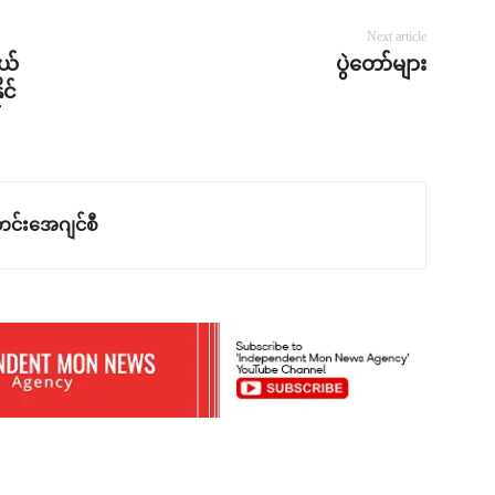
Next article
ရယ်
ပွဲတော်များ
င်
င်းအေဂျင်စီ