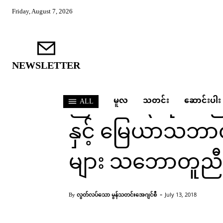
Friday, August 7, 2026
NEWSLETTER
သတင်း
ညီလာခံ ၃ ရက်မြော
မူလ
သတင်း
ဆောင်းပါး
ALL
နှင့် မြေယာသဘာ
များ သဘောတူညီမ
Home
သတင်း
ညီလာခံ ၃ ရက်မြောက်နေ့တွင် 
-
လွတ်လပ်သော မွန်သတင်းအေဂျင်စီ
July 13, 2018
By