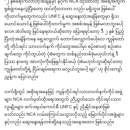
“၂ နှစ်ရောက်လာတဲ့အချိန်မှာ နဂိုက NCA ထိုးထားတဲ့ အရေအတွက်
ရှစ်ဖွဲ့ကနေလွဲပြီးတော့ ထပ်တိုးလာတာ လည်း မရှိဘူး။ ဖြစ်ပေါ်
တိုးတက်မှုတွေကလည်း UNFC နဲ့ ဆွေးနွေးတဲ့အချိန်တွေမှာ ရှိသ
ယောင်ယောင်နဲ့ ဖြစ်ပေါ်တိုးတက်မှုက အစစ်အမှန် ဖြစ်မလာဘူးပေါ့
လေ။ အဲဒါတွေ မြင်နေရတယ်ဆိုတော့ ပြောရရင်တော့ ဒီ ၂ နှစ် ပြည့်
ပြီးတဲ့အချိန်ကနေ ရှေ့လျှောက် တောက်လျှောက်ပေါ့လေ ကျွန်တော်
တို့ တိုင်းရင်း သားလက်နက် ကိုင်တွေအပေါ်မှာ စဉ်းစားတဲ့ စဉ်းစား
ချက်တွေ၊ ကိုင်တွယ်တဲ့ ပုံစံတွေက တစ်နည်းတစ်ဖုံမဟုတ်ဘဲနဲ့ ဒီ
ပြဿ နာတွေ အားလုံးကိုဖြေရှင်းနိုင်မယ့် ပုံစံမဟုတ်ဘူးဆိုရင်တော့
ကျွန်တော်တို့ရဲ့ ငြိမ်းချမ်းရေးက မလွယ်ဘူးပေါ့ ဗျာ” ဟု စိုင်းကျော်
ညွှန့်က ပြောသည်။
လက်ရှိတွင် အစိုးရအနေဖြင့် ကျန်တိုင်းရင်းသားလက်နက်ကိုင်အဖွဲ့
များ NCA လက်မှတ်ထိုးရေးအတွက် ညီညွှတ်သော တိုင်းရင်းသား
လူမျိုးများ ဖက်ဒရယ်ကောင်စီ UNFC နှင့် ညှိနှိုင်းနေဆဲဖြစ်
သော်လည်း NCA လမ်းကြောင်းမသွားလိုသည့် မြောက်ပိုင်းအဖွဲ့များ
နှင့်လည်း ဆွေးနွေးရန်တစ်ဆို့နေသည့်အနေအထား ဖြစ်သည်။