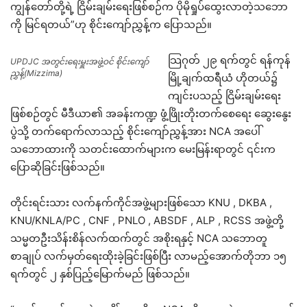
ကျွန်တော်တို့ရဲ့ ငြိမ်းချမ်းရေးဖြစ်စဉ်က ပိုမိုရှုပ်ထွေးလာတဲ့သဘော
ကို မြင်ရတယ်”ဟု စိုင်းကျော်ညွှန့်က ပြောသည်။
သြဂုတ် ၂၉ ရက်တွင် ရန်ကုန်
UPDJC အတွင်းရေးမှူးအဖွဲ့ဝင် စိုင်းကျော်
ညွှန့်(Mizzima)
မြို့ချက်ထရီယံ ဟိုတယ်၌
ကျင်းပသည့် ငြိမ်းချမ်းရေး
ဖြစ်စဉ်တွင် မီဒီယာ၏ အခန်းကဏ္ဍ ဖွံ့ဖြိုးတိုးတက်စေရေး ဆွေးနွေး
ပွဲသို့ တက်ရောက်လာသည့် စိုင်းကျော်ညွှန့်အား NCA အပေါ်
သဘောထားကို သတင်းထောက်များက မေးမြန်းရာတွင် ၎င်းက
ပြောဆိုခြင်းဖြစ်သည်။
တိုင်းရင်းသား လက်နက်ကိုင်အဖွဲ့များဖြစ်သော KNU , DKBA ,
KNU/KNLA/PC , CNF , PNLO , ABSDF , ALP , RCSS အဖွဲ့တို့
သမ္မတဦးသိန်းစိန်လက်ထက်တွင် အစိုးရနှင့် NCA သဘောတူ
စာချုပ် လက်မှတ်ရေးထိုးခဲ့ခြင်းဖြစ်ပြီး လာမည့်အောက်တိုဘာ ၁၅
ရက်တွင် ၂ နှစ်ပြည့်မြောက်မည် ဖြစ်သည်။