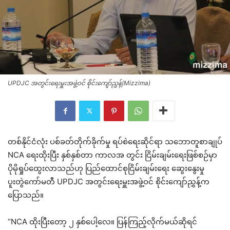
UPDJC အတွင်းရေးမှူးအဖွဲ့ဝင် စိုင်းကျော်ညွှန့်(Mizzima)
တစ်နိုင်ငံလုံး ပစ်ခတ်တိုက်ခိုက်မှု ရပ်စဲရေးဆိုင်ရာ သဘောတူစာချုပ်
NCA ရေးထိုးပြီး နှစ်နှစ်တာ ကာလအ တွင်း ငြိမ်းချမ်းရေးဖြစ်စဉ်မှာ
ပိုမိုရှုပ်ထွေးလာသည်ဟု ပြည်ထောင်စုငြိမ်းချမ်းရေး ဆွေးနွေးမှု
ပူးတွဲကော်မတီ UPDJC အတွင်းရေးမှူးအဖွဲ့ဝင် စိုင်းကျော်ညွှန့်က
ပြောသည်။
“NCA ထိုးပြီးတော့ ၂ နှစ်ပေါ့လေ။ ပြန်ကြည့်လိုက်မယ်ဆိုရင်