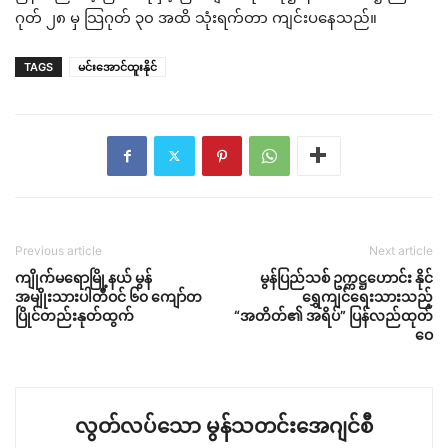
ဂုတ် ၂၈ မှ သြဂုတ် ၃၀ အထိ သုံးရက်တာ ကျင်းပနေသည်။
TAGS
မင်းအောင်ထူးနိုင်
Previous article
Next article
ကျိုက်မရောမြို့နယ် မွန်
မွန်ပြည်သစ် ဥက္ကဋ္ဌဟောင်း နိုင်
အမျိုးသားပါတီဝင် ၆၀ ကျော်တ
ရွှေကျင်ရေးသားသည့်
ပြိုင်တည်းနုတ်ထွက်
“အတိတ်၏ အရိပ်” ပြန်လည်ထုတ်
ဝေ
လွတ်လပ်သော မွန်သတင်းအေဂျင်စီ