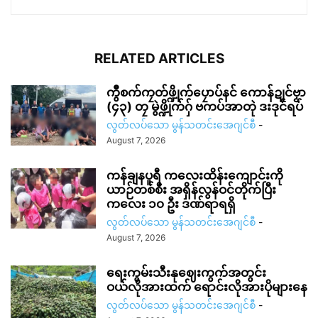
RELATED ARTICLES
ကွဳစက်ကၠတ်ဖ္ဍိုက်ပၠောပ်နင် ကောန်ဍုင်ဗၟာ
(၄၃) တၠ မွဲဖ္ဍိုက်ဂှ် ဗကပ်အာတုဲ ဒးဒုင်ရပ်
လွတ်လပ်သော မွန်သတင်းအေဂျင်စီ
-
August 7, 2026
ကန်ချနပူရီ ကလေးထိန်းကျောင်းကို
ယာဉ်တစ်စီး အရှိန်လွန်ဝင်တိုက်ပြီး
ကလေး ၁၀ ဦး ဒဏ်ရာရရှိ
လွတ်လပ်သော မွန်သတင်းအေဂျင်စီ
-
August 7, 2026
ရေးကွမ်းသီးနုဈေးကွက်အတွင်း
ဝယ်လိုအားထက် ရောင်းလိုအားပိုများနေ
လွတ်လပ်သော မွန်သတင်းအေဂျင်စီ
-