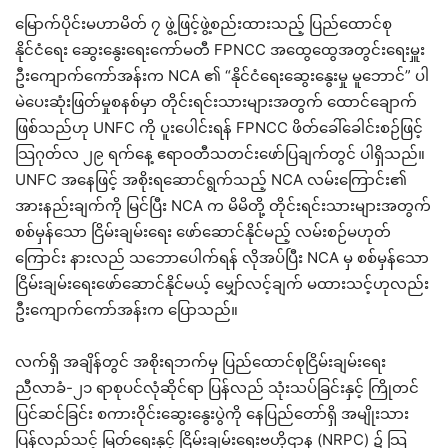
မြောက်ပိုင်းမဟာမိတ် ၇ ဖွဲ့ဖြင့်ဖွဲ့စည်းထားသည့် ပြည်ထောင်စု
နိုင်ငံရေး ဆွေးနွေးရေးကော်မတီ FPNCC အထွေထွေအတွင်းရေးမှူး
ဦးကျောက်ကော်အန်းက NCA ၏ “နိုင်ငံရေးဆွေးနွေးမှု မူဘောင်” ပါ
မဲပေးဆုံးဖြတ်မှုစနစ်မှာ တိုင်းရင်းသားများအတွက် ထောင်ချောက်
ဖြစ်သည်ဟု UNFC ကို ပူးပေါင်းရန် FPNCC ဖိတ်ခေါ်ခေါင်းစဉ်ဖြင့်
သြဂုတ်လ ၂၉ ရက်နေ့ ဧရာဝတီသတင်းဖော်ပြချက်တွင် ပါရှိသည်။
UNFC အနေဖြင့် အစိုးရဆောင်ရွက်သည့် NCA လမ်းကြောင်း၏
အားနည်းချက်ကို မြင်ပြီး NCA က မိမိတို့ တိုင်းရင်းသားများအတွက်
စစ်မှန်သော ငြိမ်းချမ်းရေး ဖော်ဆောင်နိုင်မည့် လမ်းစဉ်မဟုတ်
ကြောင်း နားလည် သဘောပေါက်ရန် လိုအပ်ပြီး NCA မှ စစ်မှန်သော
ငြိမ်းချမ်းရေးဖော်ဆောင်နိုင်မယ့် မျှော်လင့်ချက် မထားသင့်ဟုလည်း
ဦးကျောက်ကော်အန်းက ပြောသည်။
လက်ရှိ အချိန်တွင် အစိုးရဘက်မှ ပြည်ထောင်စုငြိမ်းချမ်းရေး
ညီလာခံ-၂၁ ရာစုပင်လုံဆိုင်ရာ ပြန်လည် သုံးသပ်ခြင်းနှင့် ကြိုတင်
ပြင်ဆင်ခြင်း စကားဝိုင်းဆွေးနွေးပွဲကို နေပြည်တော်ရှိ အမျိုးသား
ပြန်လည်သင့် မြတ်ရေးနှင့် ငြိမ်းချမ်းရေးဗဟိုဌာန (NRPC) ၌ သြ