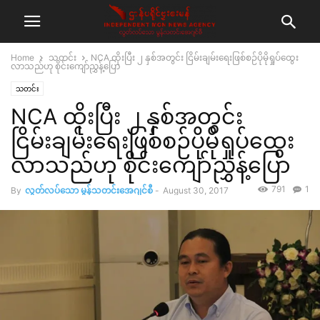
Home
သတင်း
NCA ထိုးပြီး ၂ နှစ်အတွင်း ငြိမ်းချမ်းရေးဖြစ်စဉ်ပိုမိုရှုပ်ထွေး
လာသည်ဟု စိုင်းကျော်ညွှန့်ပြော
သတင်း
NCA ထိုးပြီး ၂ နှစ်အတွင်း
ငြိမ်းချမ်းရေးဖြစ်စဉ်ပိုမိုရှုပ်ထွေး
လာသည်ဟု စိုင်းကျော်ညွှန့်ပြော
791
1
By
လွတ်လပ်သော မွန်သတင်းအေဂျင်စီ
-
August 30, 2017